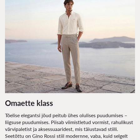
Omaette klass
Tõelise elegantsi jõud peitub ühes olulises puudumises –
liigsuse puudumises. Piisab viimistletud vormist, rahulikust
värvipaletist ja aksessuaaridest, mis täiustavad stiili.
Seetõttu on Gino Rossi stiil modernne, vaba, kuid selgelt