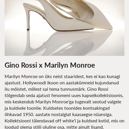
Gino Rossi x Marilyn Monroe
Marilyn Monroe on üks neist staaridest, kes ei kao kunagi
ajastust. Hollywoodi ikoon on aastakümneid kujundanud
ilu mõistet, millest sai tema tunnusmärk. Gino Rossi
tõlgendab seda ajatust fenomeni uues kapselkollektsioonis,
mis keskendub Marilyn Monroe’ga tugevalt seotud valgele
ja kuldsele toonile. Kuldsetes toonides kontsakingad
õhkavad 1950. aastate nostalgiat kaasaegse nüansiga.
Kollektsiooni täiendavad off white’i ja kuldsed kotid, mis on
loodud olema stiili oluline osa, mitte ainult lisand.