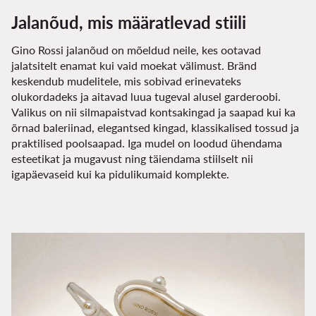
Jalanõud, mis määratlevad stiili
Gino Rossi jalanõud on mõeldud neile, kes ootavad
jalatsitelt enamat kui vaid moekat välimust. Bränd
keskendub mudelitele, mis sobivad erinevateks
olukordadeks ja aitavad luua tugeval alusel garderoobi.
Valikus on nii silmapaistvad kontsakingad ja saapad kui ka
õrnad baleriinad, elegantsed kingad, klassikalised tossud ja
praktilised poolsaapad. Iga mudel on loodud ühendama
esteetikat ja mugavust ning täiendama stiilselt nii
igapäevaseid kui ka pidulikumaid komplekte.