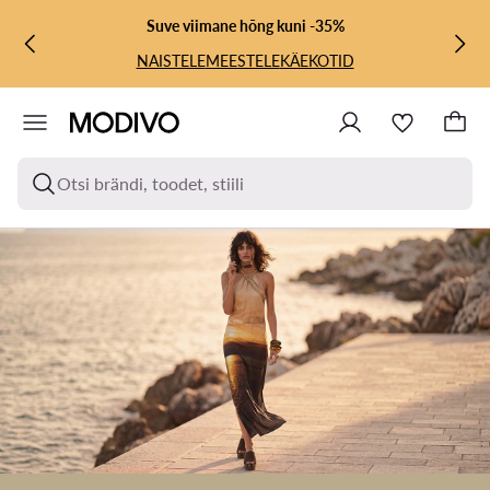
LIIGU PÕHISISU JUURDE
MINE OTSINGUSSE
Suve viimane hõng kuni -35%
NAISTELE
MEESTELE
KÄEKOTID
Otsi brändi, toodet, stiili