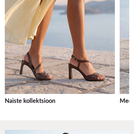
Naiste kollektsioon
Meest