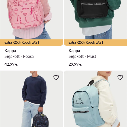
extra -25% Kood: LAST
extra -25% Kood: LAST
Kappa
Kappa
Seljakott · Roosa
Seljakott · Must
42,99
€
29,99
€