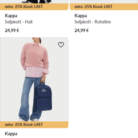
extra -25% Kood: LAST
extra -25% Kood: LAST
Kappa
Kappa
Seljakott · Hall
Seljakott · Roheline
24,99
€
24,99
€
extra -25% Kood: LAST
Kappa