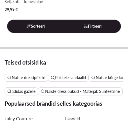
Seljakott · Tumesinine
29,99
€
Sorteeri
Filtreeri
Teised otsisid ka
Naiste dressipüksid
Poistele sandaalid
Naiste kõrge kont
adidas gazelle
Naiste dressipüksid - Materjal: Sünteetiline
Populaarsed brändid selles kategoorias
Juicy Couture
Lasocki