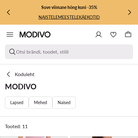
LIIGU PÕHISISU JUURDE
MINE OTSINGUSSE
Suve viimane hõng kuni -35%
NAISTELE
MEESTELE
KÄEKOTID
Otsi brändi, toodet, stiili
Koduleht
MODIVO
Lapsed
Mehed
Naised
Tooted: 11