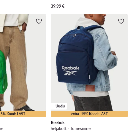
39,99
€
Uudis
-15% Kood: LAST
extra -15% Kood: LAST
Reebok
ne
Seljakott · Tumesinine