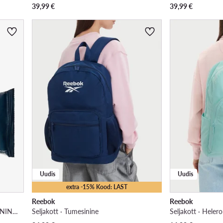
39,99
€
39,99
€
Uudis
Uudis
extra -15% Kood: LAST
Reebok
Reebok
Puhastusrätid · FOOTWEAR CLEANING WIPES 15 pcs
Seljakott · Tumesinine
Seljakott · Helero