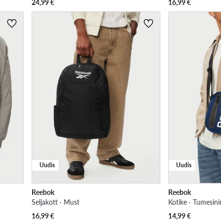
24,99
€
16,99
€
Uudis
Uudis
Reebok
Reebok
Seljakott · Must
Kotike · Tumesini
16,99
€
14,99
€