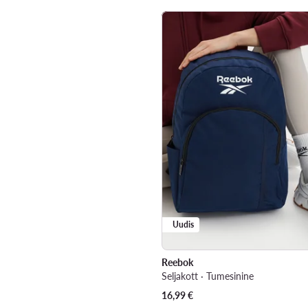
Uudis
Reebok
Seljakott · Tumesinine
16,99
€