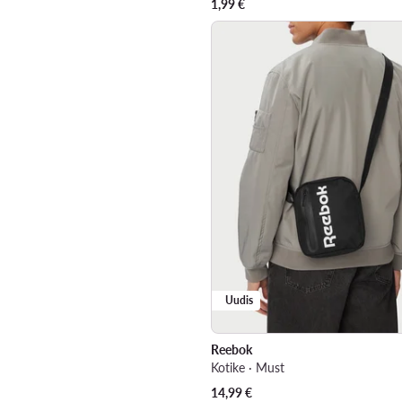
1,99
€
Uudis
Reebok
Kotike · Must
14,99
€