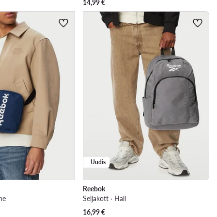
14,99
€
Uudis
Reebok
ne
Seljakott · Hall
16,99
€