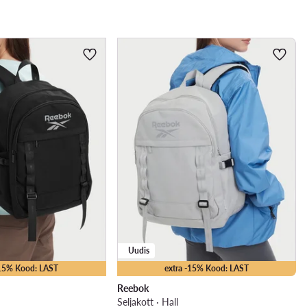
Uudis
-15% Kood: LAST
extra -15% Kood: LAST
Reebok
Seljakott · Hall