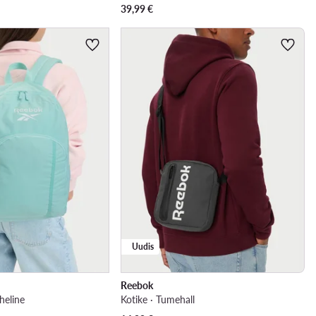
39,99
€
Uudis
Reebok
heline
Kotike · Tumehall