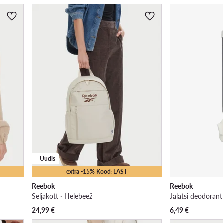
Uudis
extra -15% Kood: LAST
Reebok
Reebok
Seljakott · Helebeež
24,99
€
6,49
€