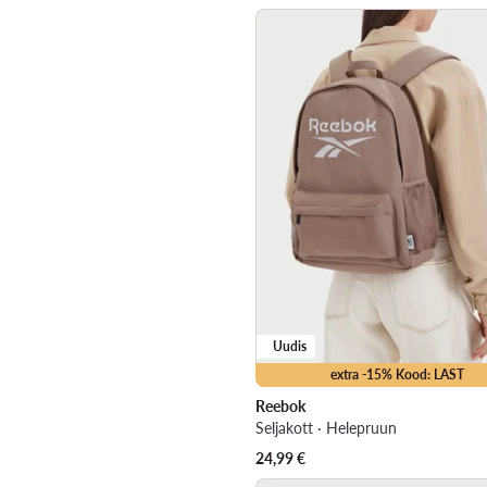
Uudis
extra -15% Kood: LAST
Reebok
Seljakott · Helepruun
24,99
€