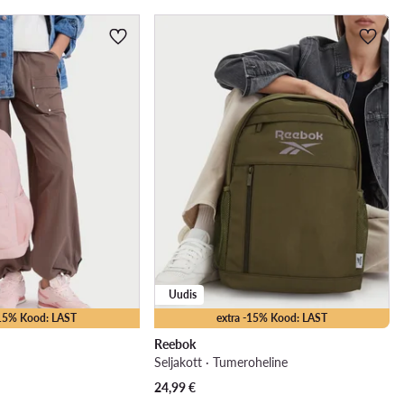
Uudis
-15% Kood: LAST
extra -15% Kood: LAST
Reebok
Seljakott · Tumeroheline
24,99
€