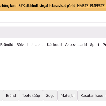
 hõng kuni -35% allahindlustega! Leia suvised pärlid
NAISTELE
MEESTEL
Brändid
Rõivad
Jalatsid
Käekotid
Aksessuaarid
Sport
P
Bränd
Toote tüüp
Sugu
Materjal
Kasutamiseesmä