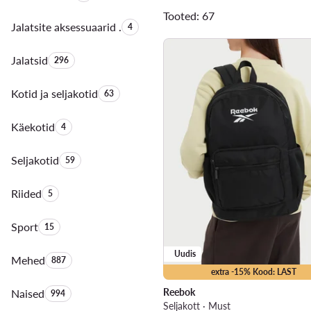
Tooted: 67
Jalatsite aksessuaarid .
Toodete arv:
4
Jalatsid
Toodete arv:
296
Kotid ja seljakotid
Toodete arv:
63
Käekotid
Toodete arv:
4
Seljakotid
Toodete arv:
59
Riided
Toodete arv:
5
Sport
Toodete arv:
15
Uudis
Mehed
Toodete arv:
887
extra -15% Kood: LAST
Reebok
Naised
Toodete arv:
994
Seljakott · Must