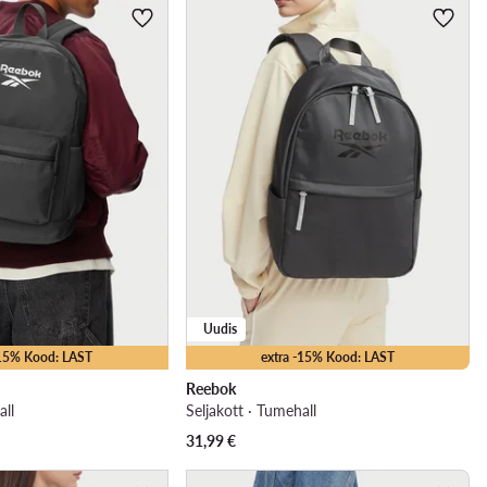
Uudis
-15% Kood: LAST
extra -15% Kood: LAST
Reebok
all
Seljakott · Tumehall
31,99
€