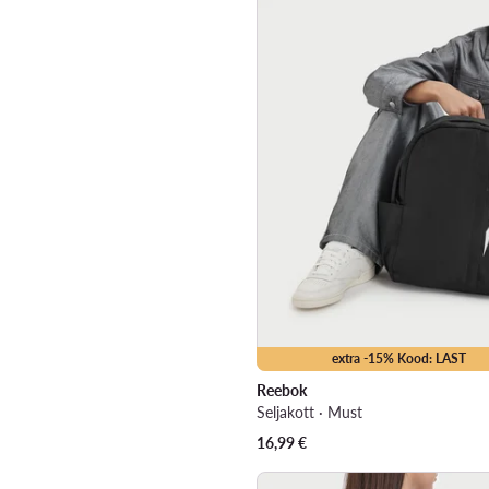
extra -15% Kood: LAST
Reebok
Seljakott · Must
16,99
€