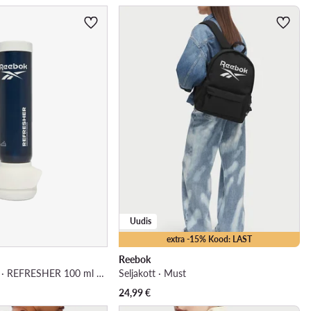
Uudis
extra -15% Kood: LAST
Reebok
Jalatsi deodorant · REFRESHER 100 ml v.AZ
Seljakott · Must
24,99
€