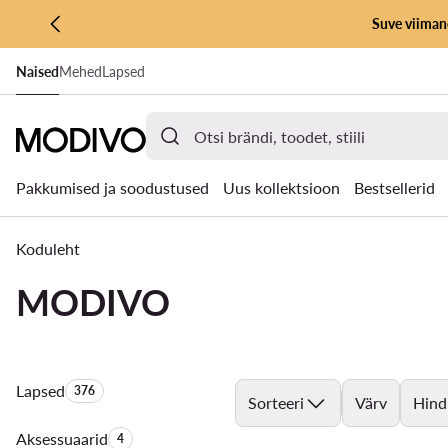
Suve viimane
LIIGU PÕHISISU JUURDE
Naised
Mehed
Lapsed
MINE OTSINGUSSE
Pakkumised ja soodustused
Uus kollektsioon
Bestsellerid
Koduleht
MODIVO
Lapsed
Toodete arv:
376
Sorteeri
Värv
Hind
Aksessuaarid
Toodete arv:
4