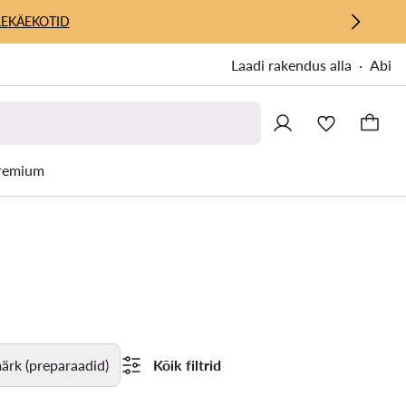
E
KÄEKOTID
Laadi rakendus alla
Abi
remium
rk (preparaadid)
Kõik filtrid