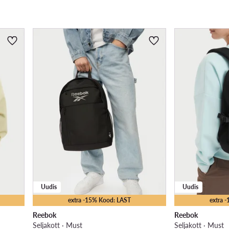
Uudis
Uudis
extra -15% Kood: LAST
extra 
Reebok
Reebok
Seljakott · Must
Seljakott · Must