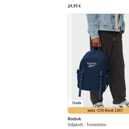
24,99
€
Uudis
extra -15% Kood: LAST
Reebok
Seljakott · Tumesinine