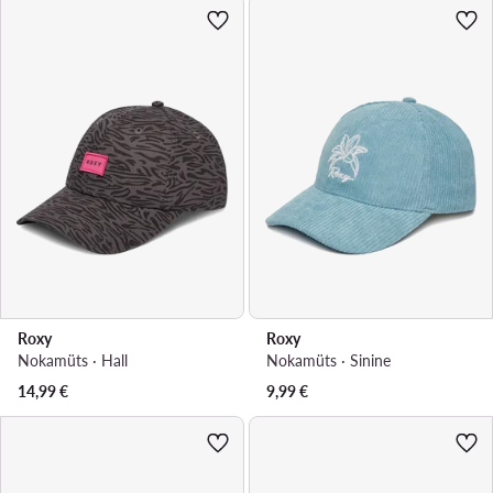
Roxy
Roxy
Nokamüts · Hall
Nokamüts · Sinine
14,99
€
9,99
€