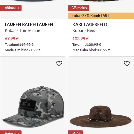
Võimalus
Võimalus
extra -25% Kood: LAST
LAUREN RALPH LAUREN
KARL LAGERFELD
Kübar · Tumesinine
Kübar · Beež
Praegune hind
Praegune hind
67,99
€
103,99
€
Tavahind
119,95 €
Tavahind
128,95 €
Madalaim hind
71,99 €
Madalaim hind
108,99 €
Võimalus
-17%