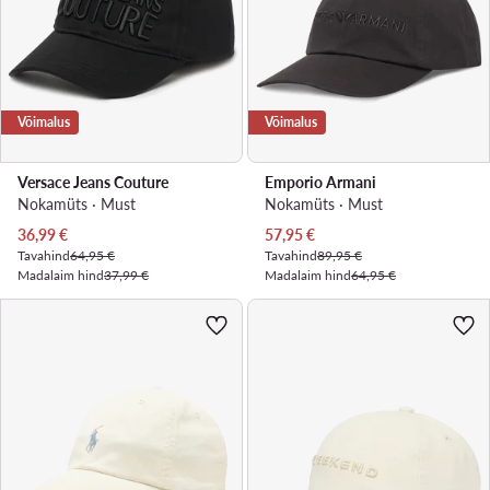
Võimalus
Võimalus
Versace Jeans Couture
Emporio Armani
Nokamüts · Must
Nokamüts · Must
Praegune hind
Praegune hind
36,99
€
57,95
€
Tavahind
64,95 €
Tavahind
89,95 €
Madalaim hind
37,99 €
Madalaim hind
64,95 €