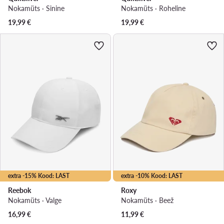
Nokamüts · Sinine
Nokamüts · Roheline
19,99
€
19,99
€
extra -15% Kood: LAST
extra -10% Kood: LAST
Reebok
Roxy
Nokamüts · Valge
Nokamüts · Beež
16,99
€
11,99
€