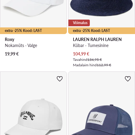
Võimalus
extra -25% Kood: LAST
extra -25% Kood: LAST
Roxy
LAUREN RALPH LAUREN
Nokamüts · Valge
Kübar · Tumesinine
Praegune hind
19,99
€
104,99
€
Tavahind
134,95 €
Madalaim hind
112,99 €