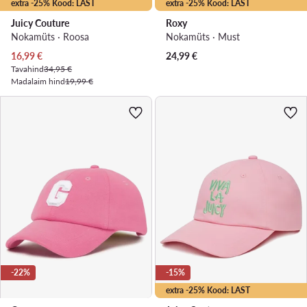
extra -25% Kood: LAST
extra -25% Kood: LAST
Juicy Couture
Roxy
Nokamüts · Roosa
Nokamüts · Must
Praegune hind
16,99
€
24,99
€
Tavahind
34,95 €
Madalaim hind
19,99 €
-22%
-15%
extra -25% Kood: LAST