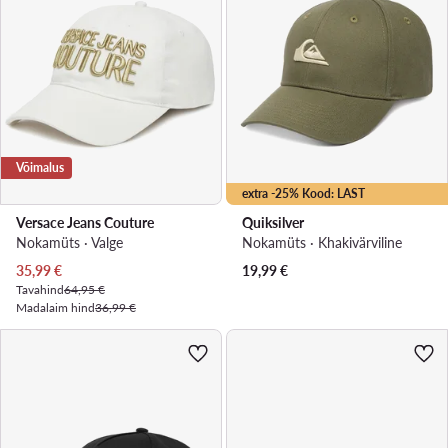
Võimalus
extra -25% Kood: LAST
Versace Jeans Couture
Quiksilver
Nokamüts · Valge
Nokamüts · Khakivärviline
Praegune hind
35,99
€
19,99
€
Tavahind
64,95 €
Madalaim hind
36,99 €