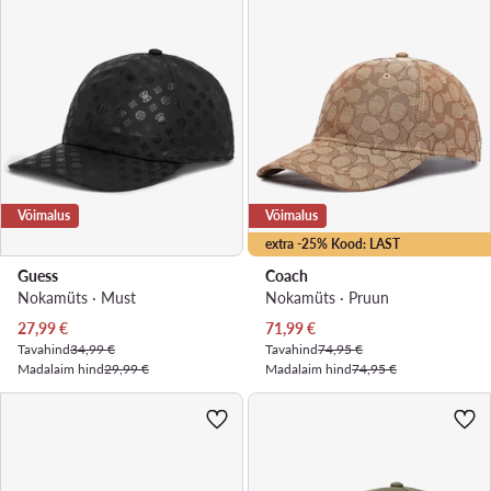
Võimalus
Võimalus
extra -25% Kood: LAST
Guess
Coach
Nokamüts · Must
Nokamüts · Pruun
Praegune hind
Praegune hind
27,99
€
71,99
€
Tavahind
34,99 €
Tavahind
74,95 €
Madalaim hind
29,99 €
Madalaim hind
74,95 €