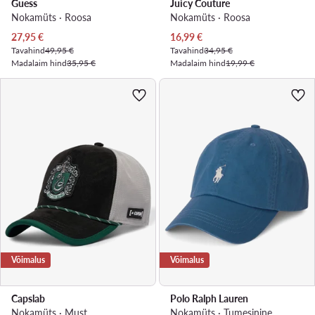
Guess
Juicy Couture
Nokamüts · Roosa
Nokamüts · Roosa
Praegune hind
Praegune hind
27,95
€
16,99
€
Tavahind
49,95 €
Tavahind
34,95 €
Madalaim hind
35,95 €
Madalaim hind
19,99 €
Võimalus
Võimalus
Capslab
Polo Ralph Lauren
Nokamüts · Must
Nokamüts · Tumesinine