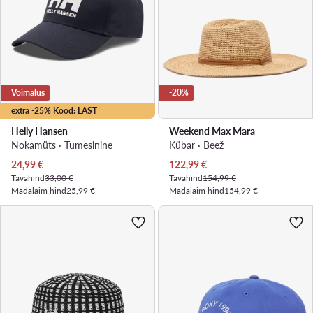
Võimalus
-20%
extra -25% Kood: LAST
Helly Hansen
Weekend Max Mara
Nokamüts · Tumesinine
Kübar · Beež
Praegune hind
Praegune hind
24,99
€
122,99
€
Tavahind
33,00 €
Tavahind
154,99 €
Madalaim hind
25,99 €
Madalaim hind
154,99 €