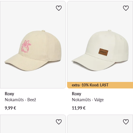
extra -10% Kood: LAST
Roxy
Roxy
Nokamüts · Beež
Nokamüts · Valge
9,99
€
11,99
€