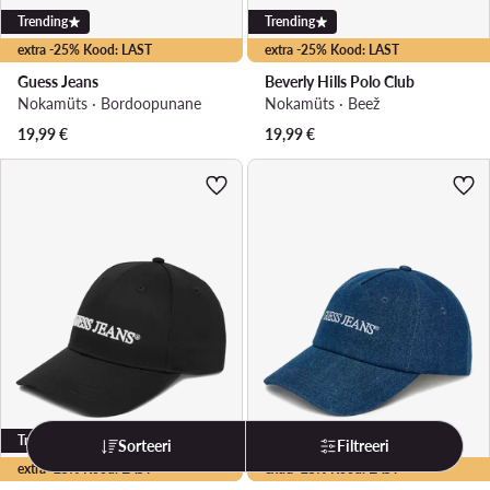
Trending
Trending
extra -25% Kood: LAST
extra -25% Kood: LAST
Guess Jeans
Beverly Hills Polo Club
Nokamüts · Bordoopunane
Nokamüts · Beež
19,99
€
19,99
€
Trending
Trending
Sorteeri
Filtreeri
extra -25% Kood: LAST
extra -25% Kood: LAST