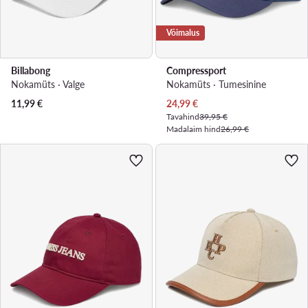
Võimalus
Billabong
Compressport
Nokamüts · Valge
Nokamüts · Tumesinine
Praegune hind
11,99
€
24,99
€
Tavahind
39,95 €
Madalaim hind
26,99 €