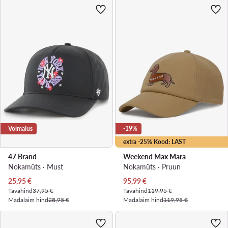
Võimalus
-19%
extra -25% Kood: LAST
47 Brand
Weekend Max Mara
Nokamüts · Must
Nokamüts · Pruun
Praegune hind
Praegune hind
25,95
€
95,99
€
Tavahind
37,95 €
Tavahind
119,95 €
Madalaim hind
28,95 €
Madalaim hind
119,95 €