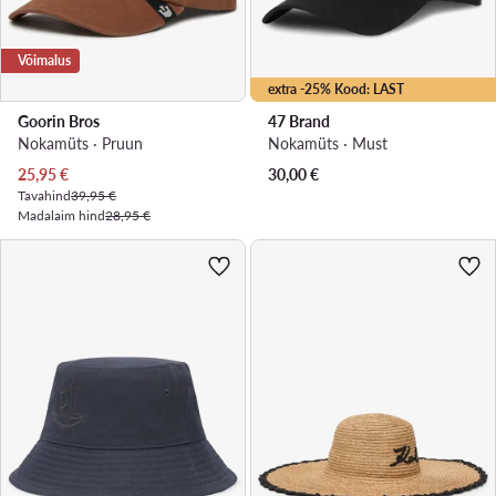
Võimalus
extra -25% Kood: LAST
Goorin Bros
47 Brand
Nokamüts · Pruun
Nokamüts · Must
Praegune hind
25,95
€
30,00
€
Tavahind
39,95 €
Madalaim hind
28,95 €