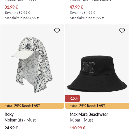
Praegune hind
Praegune hind
31,99
€
47,99
€
Tavahind
39,95 €
Tavahind
64,95 €
Madalaim hind
34,99 €
Madalaim hind
50,99 €
-15%
extra -25% Kood: LAST
extra -25% Kood: LAST
Roxy
Max Mara Beachwear
Nokamüts · Must
Kübar · Must
Praegune hind
24,99
€
110,99
€