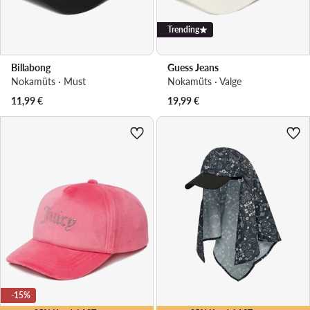
Trending
Billabong
Guess Jeans
Nokamüts · Must
Nokamüts · Valge
11,99
€
19,99
€
-15%