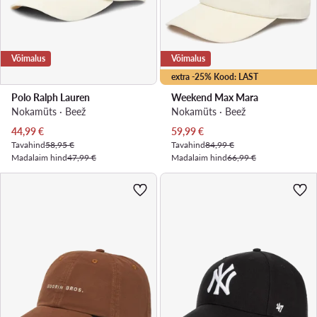
Võimalus
Võimalus
extra -25% Kood: LAST
Polo Ralph Lauren
Weekend Max Mara
Nokamüts · Beež
Nokamüts · Beež
Praegune hind
Praegune hind
44,99
€
59,99
€
Tavahind
58,95 €
Tavahind
84,99 €
Madalaim hind
47,99 €
Madalaim hind
66,99 €