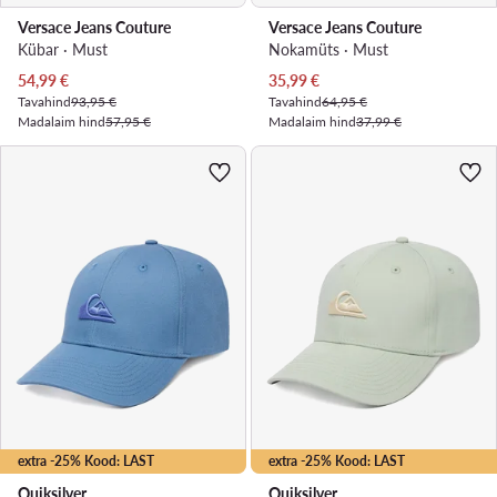
Versace Jeans Couture
Versace Jeans Couture
Kübar · Must
Nokamüts · Must
Praegune hind
Praegune hind
54,99
€
35,99
€
Tavahind
93,95 €
Tavahind
64,95 €
Madalaim hind
57,95 €
Madalaim hind
37,99 €
extra -25% Kood: LAST
extra -25% Kood: LAST
Quiksilver
Quiksilver