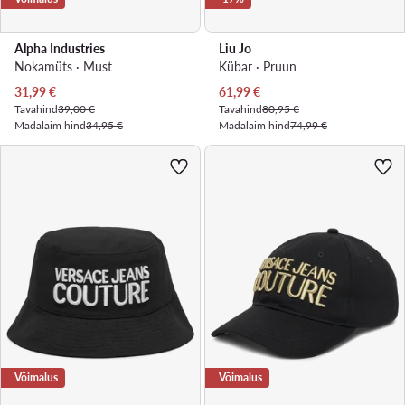
Alpha Industries
Liu Jo
Nokamüts · Must
Kübar · Pruun
Praegune hind
Praegune hind
31,99
€
61,99
€
Tavahind
39,00 €
Tavahind
80,95 €
Madalaim hind
34,95 €
Madalaim hind
74,99 €
Võimalus
Võimalus