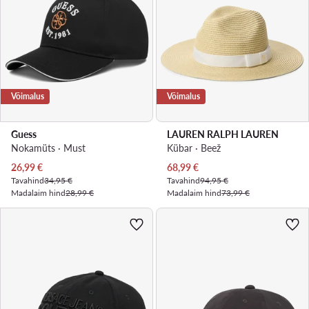
Võimalus
Võimalus
Guess
LAUREN RALPH LAUREN
Nokamüts · Must
Kübar · Beež
Praegune hind
Praegune hind
26,99
€
68,99
€
Tavahind
34,95 €
Tavahind
94,95 €
Madalaim hind
28,99 €
Madalaim hind
73,99 €