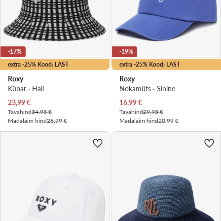
-17%
-19%
extra -25% Kood: LAST
extra -25% Kood: LAST
Roxy
Roxy
Kübar · Hall
Nokamüts · Sinine
Praegune hind
Praegune hind
23,99
€
16,99
€
Tavahind
34,95 €
Tavahind
29,95 €
Madalaim hind
28,99 €
Madalaim hind
20,99 €