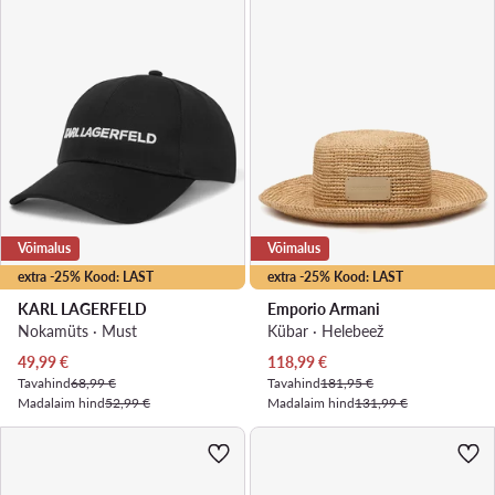
Võimalus
Võimalus
extra -25% Kood: LAST
extra -25% Kood: LAST
KARL LAGERFELD
Emporio Armani
Nokamüts · Must
Kübar · Helebeež
Praegune hind
Praegune hind
49,99
€
118,99
€
Tavahind
68,99 €
Tavahind
181,95 €
Madalaim hind
52,99 €
Madalaim hind
131,99 €