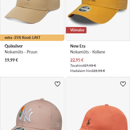
Võimalus
extra -25% Kood: LAST
Quiksilver
New Era
Nokamüts · Pruun
Nokamüts · Kollane
Praegune hind
19,99
€
22,95
€
Tavahind
27,95 €
Madalaim hind
25,95 €