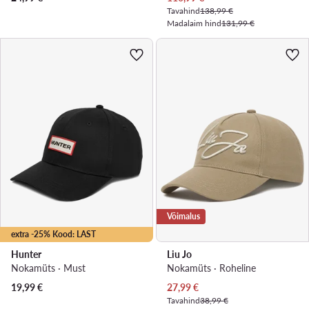
Tavahind
138,99 €
Madalaim hind
131,99 €
Võimalus
extra -25% Kood: LAST
Hunter
Liu Jo
Nokamüts · Must
Nokamüts · Roheline
Praegune hind
19,99
€
27,99
€
Tavahind
38,99 €