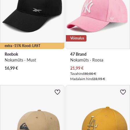
Võimalus
extra -15% Kood: LAST
Reebok
47 Brand
Nokamüts · Must
Nokamüts · Roosa
Praegune hind
16,99
€
21,99
€
Tavahind
30,00 €
Madalaim hind
23,95 €