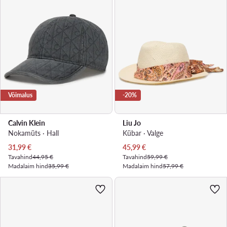
Võimalus
-20%
Calvin Klein
Liu Jo
Nokamüts · Hall
Kübar · Valge
Praegune hind
Praegune hind
31,99
€
45,99
€
Tavahind
44,95 €
Tavahind
59,99 €
Madalaim hind
35,99 €
Madalaim hind
57,99 €