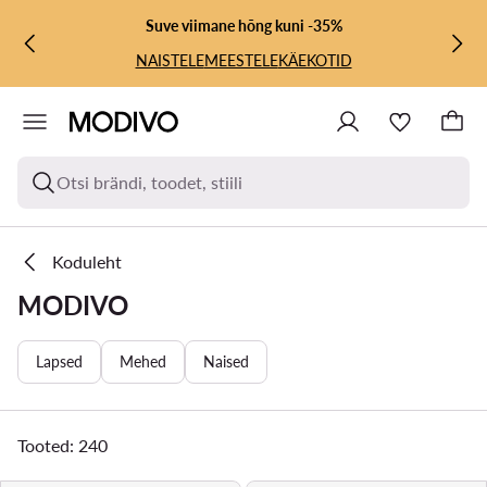
LIIGU PÕHISISU JUURDE
MINE OTSINGUSSE
Suve viimane hõng kuni -35%
NAISTELE
MEESTELE
KÄEKOTID
Otsi brändi, toodet, stiili
Koduleht
MODIVO
Lapsed
Mehed
Naised
Tooted: 240