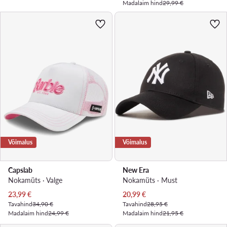
Madalaim hind
29,99 €
Võimalus
Võimalus
Capslab
New Era
Nokamüts · Valge
Nokamüts · Must
Praegune hind
Praegune hind
23,99
€
20,99
€
Tavahind
34,90 €
Tavahind
28,95 €
Madalaim hind
24,99 €
Madalaim hind
21,95 €