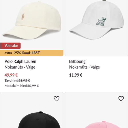
Võimalus
extra -25% Kood: LAST
Polo Ralph Lauren
Billabong
Nokamüts · Valge
Nokamüts · Valge
Praegune hind
49,99
€
11,99
€
Tavahind
58,95 €
Madalaim hind
50,99 €