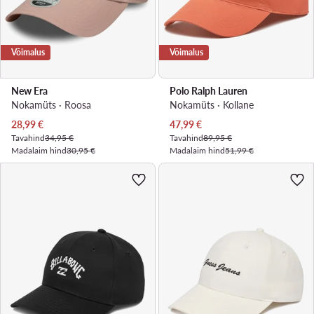
Võimalus
Võimalus
New Era
Polo Ralph Lauren
Nokamüts · Roosa
Nokamüts · Kollane
Praegune hind
Praegune hind
28,99
€
47,99
€
Tavahind
34,95 €
Tavahind
89,95 €
Madalaim hind
30,95 €
Madalaim hind
51,99 €