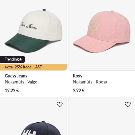
Trending
extra -25% Kood: LAST
Guess Jeans
Roxy
Nokamüts · Valge
Nokamüts · Roosa
19,99
€
9,99
€