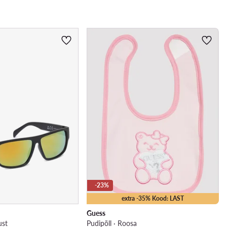
-23%
extra -35% Kood: LAST
Guess
ust
Pudipõll · Roosa