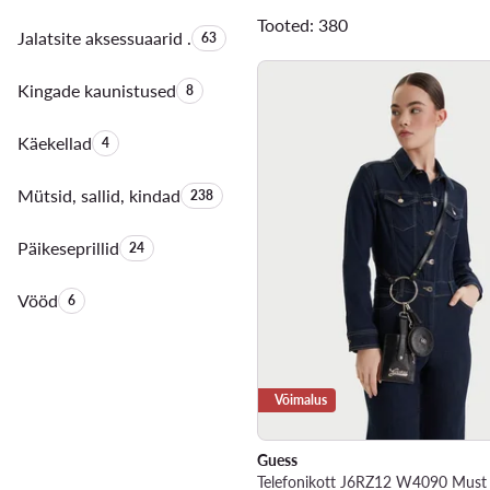
Tooted: 380
Jalatsite aksessuaarid .
Toodete arv:
63
Kingade kaunistused
Toodete arv:
8
Käekellad
Toodete arv:
4
Mütsid, sallid, kindad
Toodete arv:
238
Päikeseprillid
Toodete arv:
24
Vööd
Toodete arv:
6
Võimalus
Guess
Telefonikott J6RZ12 W4090 Must