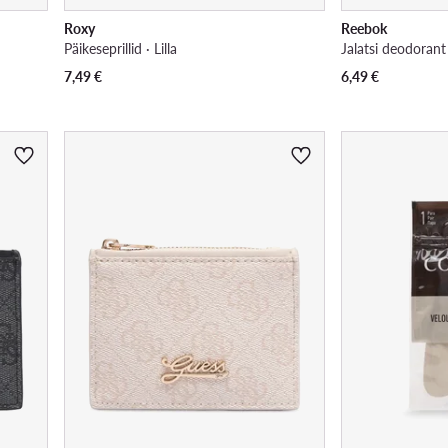
Roxy
Reebok
Päikeseprillid · Lilla
7,49
€
6,49
€