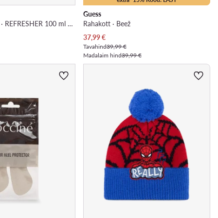
Guess
Jalatsi deodorant · REFRESHER 100 ml v.AZ
Rahakott · Beež
Praegune hind
37,99
€
Tavahind
39,99 €
Madalaim hind
39,99 €