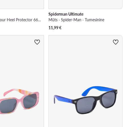
Spiderman Ultimate
Sobitustükid · Velour Heel Protector 665/90/05AZ
Müts · Spider-Man · Tumesinine
11,99
€