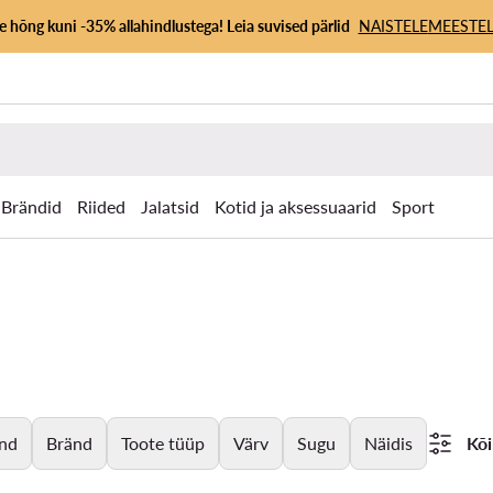
 hõng kuni -35% allahindlustega! Leia suvised pärlid
NAISTELE
MEESTEL
Brändid
Riided
Jalatsid
Kotid ja aksessuaarid
Sport
nd
Bränd
Toote tüüp
Värv
Sugu
Näidis
Kõi