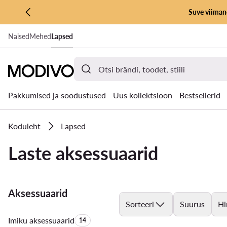
Suve viimane
LIIGU PÕHISISU JUURDE
Naised
Mehed
Lapsed
MINE OTSINGUSSE
Pakkumised ja soodustused
Uus kollektsioon
Bestsellerid
Koduleht
Lapsed
Laste aksessuaarid
Aksessuaarid
Sorteeri
Suurus
Hi
Imiku aksessuaarid
Toodete arv:
14