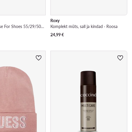
Roxy
Kingavaha · Grease For Shoes 55/29/50/01/A/v4
Komplekt müts, sall ja kindad · Roosa
24,99
€