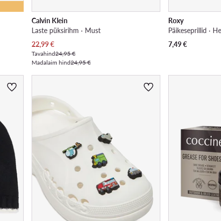
Calvin Klein
Roxy
Laste püksirihm · Must
Päikeseprillid · 
Praegune hind
22,99
€
7,49
€
Tavahind
24,95 €
Madalaim hind
24,95 €