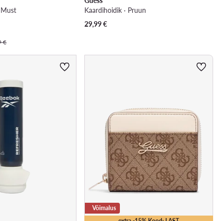
Guess
· Must
Kaardihoidik · Pruun
29,99
€
9 €
Võimalus
extra -15% Kood: LAST