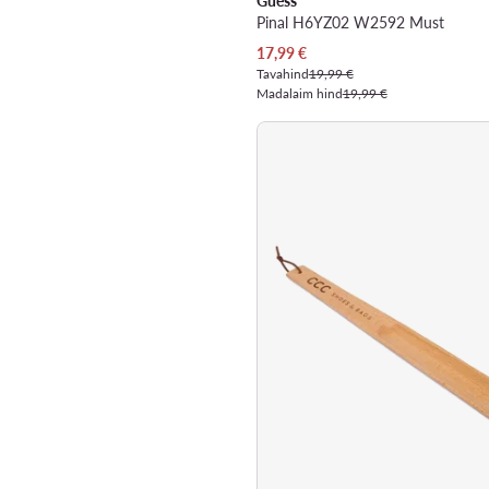
Guess
Pinal H6YZ02 W2592 Must
Praegune hind
17,99
€
Tavahind
19,99 €
Madalaim hind
19,99 €