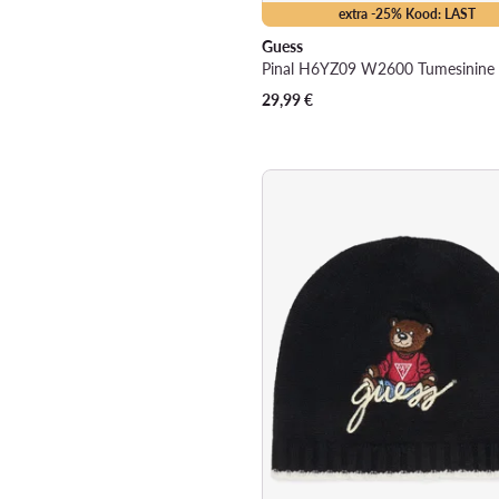
extra -25% Kood: LAST
Guess
Pinal H6YZ09 W2600 Tumesinine
29,99
€