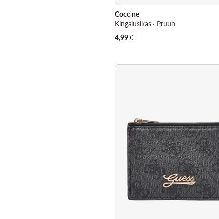
Coccine
Kingalusikas · Pruun
4,99
€