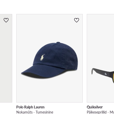
Polo Ralph Lauren
Quiksilver
Nokamüts · Tumesinine
Päikeseprillid · M