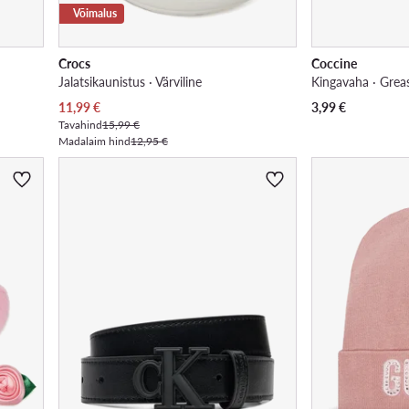
Võimalus
Crocs
Coccine
Jalatsikaunistus · Värviline
Praegune hind
11,99
€
3,99
€
Tavahind
15,99 €
Madalaim hind
12,95 €