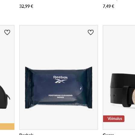
32,99
€
7,49
€
Võimalus