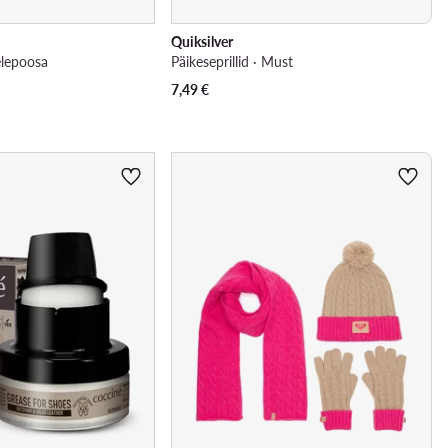
Quiksilver
Heleроosa
Päikeseprillid · Must
7,49
€