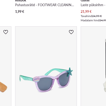
Reebok
Guess
Puhastusrätid · FOOTWEAR CLEANING WIPES 15 pcs
Laste püksirihm 
Praegune hind
1,99
€
21,99
€
Tavahind
24,99 €
Madalaim hind
24,9