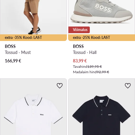
Võimalus
extra -35% Kood: LAST
extra -25% Kood: LAST
BOSS
BOSS
Tossud · Must
Tossud · Hall
Praegune hind
166,99
€
83,99
€
Tavahind
139,95 €
Madalaim hind
92,99 €