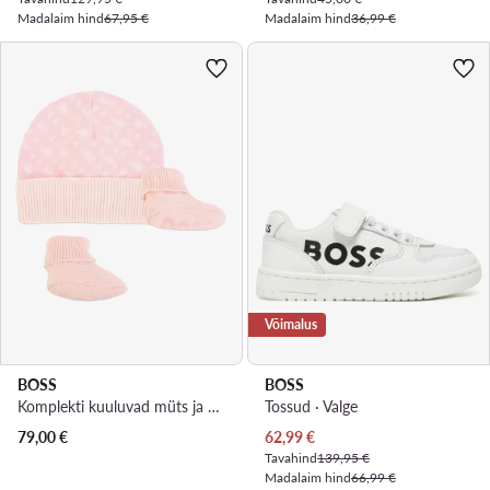
Madalaim hind
67,95 €
Madalaim hind
36,99 €
Võimalus
BOSS
BOSS
Komplekti kuuluvad müts ja sokid · Roosa
Tossud · Valge
Praegune hind
79,00
€
62,99
€
Tavahind
139,95 €
Madalaim hind
66,99 €