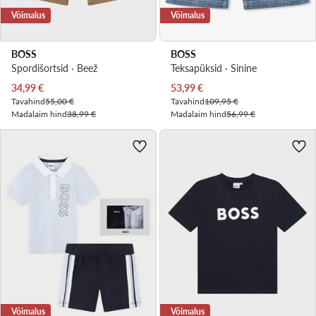
Võimalus
Võimalus
BOSS
BOSS
Spordišortsid · Beež
Teksapüksid · Sinine
Praegune hind
Praegune hind
34,99
€
53,99
€
Tavahind
55,00 €
Tavahind
109,95 €
Madalaim hind
38,99 €
Madalaim hind
56,99 €
Võimalus
Võimalus