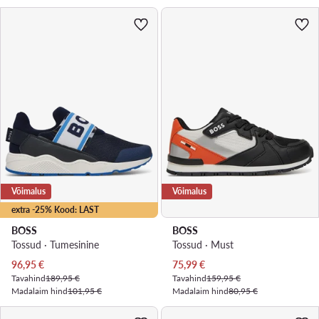
Võimalus
Võimalus
extra -25% Kood: LAST
BOSS
BOSS
Tossud · Tumesinine
Tossud · Must
Praegune hind
Praegune hind
96,95
€
75,99
€
Tavahind
189,95 €
Tavahind
159,95 €
Madalaim hind
101,95 €
Madalaim hind
80,95 €