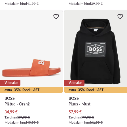
Madalaim hind
41,99 €
Madalaim hind
39,99 €
Võimalus
Võimalus
extra -35% Kood: LAST
extra -35% Kood: LAST
BOSS
BOSS
Plätud · Oranž
Pluus · Must
Praegune hind
Praegune hind
34,99
€
57,99
€
Tavahind
59,95 €
Tavahind
99,95 €
Madalaim hind
40,99 €
Madalaim hind
61,99 €