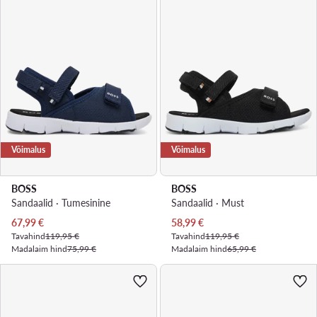
Võimalus
Võimalus
BOSS
BOSS
Sandaalid · Tumesinine
Sandaalid · Must
Praegune hind
Praegune hind
67,99
€
58,99
€
Tavahind
119,95 €
Tavahind
119,95 €
Madalaim hind
75,99 €
Madalaim hind
65,99 €