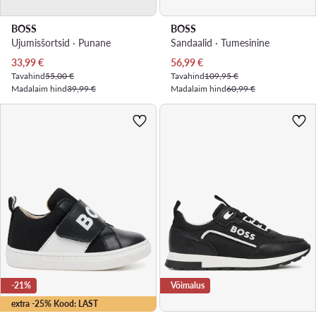
BOSS
BOSS
Ujumisšortsid · Punane
Sandaalid · Tumesinine
Praegune hind
Praegune hind
33,99
€
56,99
€
Tavahind
55,00 €
Tavahind
109,95 €
Madalaim hind
39,99 €
Madalaim hind
60,99 €
-21%
Võimalus
extra -25% Kood: LAST