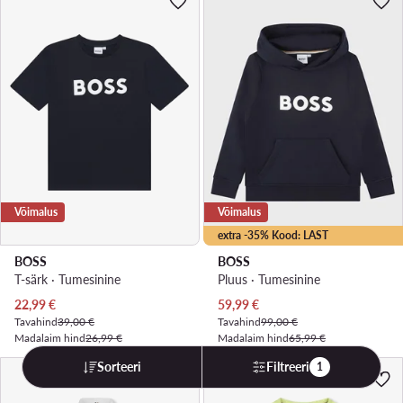
Võimalus
Võimalus
extra -35% Kood: LAST
BOSS
BOSS
T-särk · Tumesinine
Pluus · Tumesinine
Praegune hind
Praegune hind
22,99
€
59,99
€
Tavahind
39,00 €
Tavahind
99,00 €
Madalaim hind
26,99 €
Madalaim hind
65,99 €
Sorteeri
Filtreeri
1