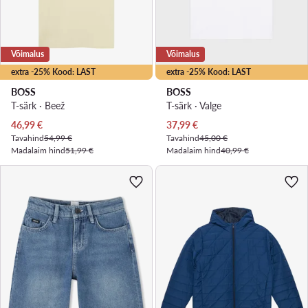
Võimalus
Võimalus
extra -25% Kood: LAST
extra -25% Kood: LAST
BOSS
BOSS
T-särk · Beež
T-särk · Valge
Praegune hind
Praegune hind
46,99
€
37,99
€
Tavahind
54,99 €
Tavahind
45,00 €
Madalaim hind
51,99 €
Madalaim hind
40,99 €