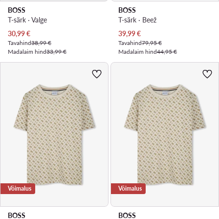
BOSS
BOSS
T-särk · Valge
T-särk · Beež
Praegune hind
Praegune hind
30,99
€
39,99
€
Tavahind
38,99 €
Tavahind
79,95 €
Madalaim hind
33,99 €
Madalaim hind
44,95 €
Võimalus
Võimalus
BOSS
BOSS