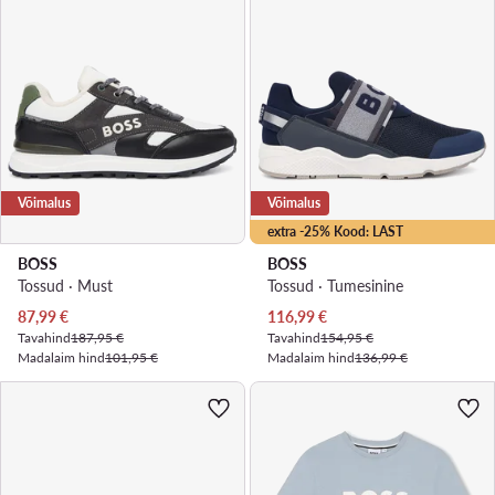
Võimalus
Võimalus
extra -25% Kood: LAST
BOSS
BOSS
Tossud · Must
Tossud · Tumesinine
Praegune hind
Praegune hind
87,99
€
116,99
€
Tavahind
187,95 €
Tavahind
154,95 €
Madalaim hind
101,95 €
Madalaim hind
136,99 €