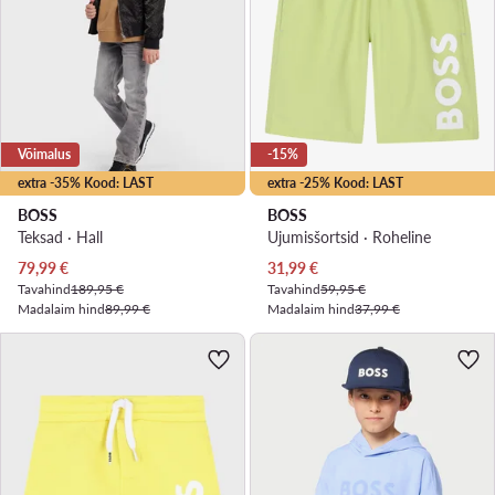
Võimalus
-15%
extra -35% Kood: LAST
extra -25% Kood: LAST
BOSS
BOSS
Teksad · Hall
Ujumisšortsid · Roheline
Praegune hind
Praegune hind
79,99
€
31,99
€
Tavahind
189,95 €
Tavahind
59,95 €
Madalaim hind
89,99 €
Madalaim hind
37,99 €