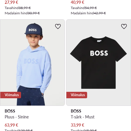
Praegune hind
Praegune hind
27,99
€
40,99
€
Tavahind
38,99 €
Tavahind
54,99 €
Madalaim hind
30,99 €
Madalaim hind
42,99 €
Võimalus
Võimalus
BOSS
BOSS
Pluus · Sinine
T-särk · Must
Praegune hind
Praegune hind
63,99
€
33,99
€
Tavahind
129,95 €
Tavahind
45,00 €