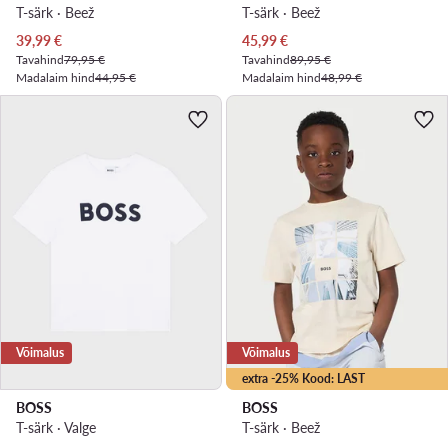
T-särk · Beež
T-särk · Beež
Praegune hind
Praegune hind
39,99
€
45,99
€
Tavahind
79,95 €
Tavahind
89,95 €
Madalaim hind
44,95 €
Madalaim hind
48,99 €
Võimalus
Võimalus
extra -25% Kood: LAST
BOSS
BOSS
T-särk · Valge
T-särk · Beež