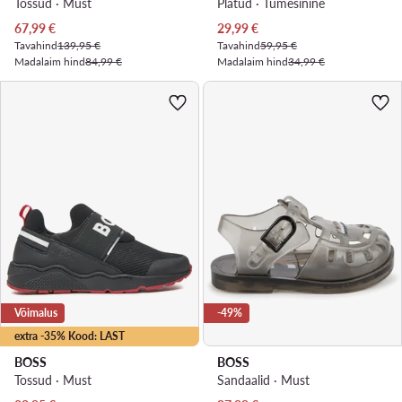
Tossud · Must
Plätud · Tumesinine
Praegune hind
Praegune hind
67,99
€
29,99
€
Tavahind
139,95 €
Tavahind
59,95 €
Madalaim hind
84,99 €
Madalaim hind
34,99 €
Võimalus
-49%
extra -35% Kood: LAST
BOSS
BOSS
Tossud · Must
Sandaalid · Must