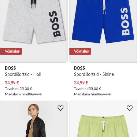
Võimalus
Võimalus
BOSS
BOSS
Spordišortsid · Hall
Spordišortsid · Sinine
Praegune hind
Praegune hind
34,99
€
34,99
€
Tavahind
55,00 €
Tavahind
55,00 €
Madalaim hind
38,99 €
Madalaim hind
38,99 €