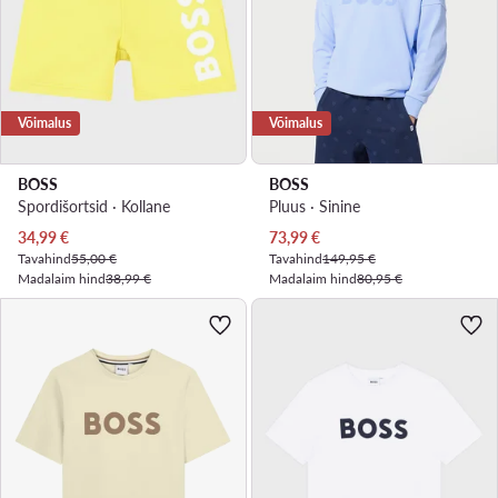
Võimalus
Võimalus
BOSS
BOSS
Spordišortsid · Kollane
Pluus · Sinine
Praegune hind
Praegune hind
34,99
€
73,99
€
Tavahind
55,00 €
Tavahind
149,95 €
Madalaim hind
38,99 €
Madalaim hind
80,95 €