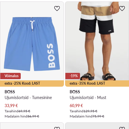
Võimalus
-19%
extra -25% Kood: LAST
extra -35% Kood: LAST
BOSS
BOSS
Ujumisšortsid · Tumesinine
Ujumisšortsid · Must
Praegune hind
Praegune hind
33,99
€
60,99
€
Tavahind
69,95 €
Tavahind
129,95 €
Madalaim hind
36,99 €
Madalaim hind
75,99 €