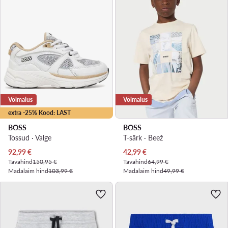
Võimalus
Võimalus
extra -25% Kood: LAST
BOSS
BOSS
Tossud · Valge
T-särk · Beež
Praegune hind
Praegune hind
92,99
€
42,99
€
Tavahind
150,95 €
Tavahind
64,99 €
Madalaim hind
103,99 €
Madalaim hind
49,99 €