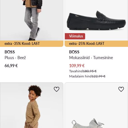
Võimalus
extra -35% Kood: LAST
extra -25% Kood: LAST
BOSS
BOSS
Pluus · Beež
Mokassiinid · Tumesinine
Praegune hind
66,99
€
109,99
€
Tavahind
180,95 €
Madalaim hind
122,99 €