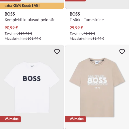
extra -35% Kood: LAST
BOSS
BOSS
Komplekti kuuluvad polo särk ja šortsid · Sinine
T-särk · Tumesinine
Praegune hind
Praegune hind
90,99
€
29,99
€
Tavahind
189,95 €
Tavahind
45,00 €
Madalaim hind
101,99 €
Madalaim hind
31,99 €
Võimalus
Võimalus