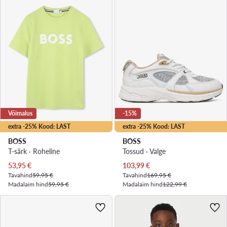
Võimalus
-15%
extra -25% Kood: LAST
extra -25% Kood: LAST
BOSS
BOSS
T-särk · Roheline
Tossud · Valge
Praegune hind
Praegune hind
53,95
€
103,99
€
Tavahind
59,95 €
Tavahind
169,95 €
Madalaim hind
59,95 €
Madalaim hind
122,99 €