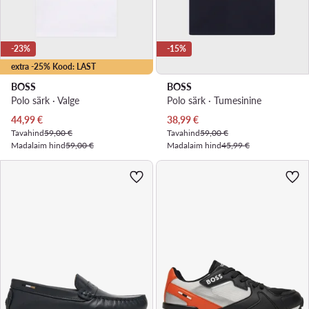
-23%
-15%
extra -25% Kood: LAST
BOSS
BOSS
Polo särk · Valge
Polo särk · Tumesinine
Praegune hind
Praegune hind
44,99
€
38,99
€
Tavahind
59,00 €
Tavahind
59,00 €
Madalaim hind
59,00 €
Madalaim hind
45,99 €