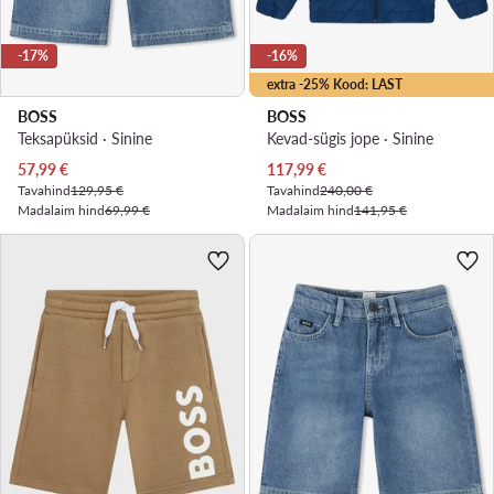
-17%
-16%
extra -25% Kood: LAST
BOSS
BOSS
Teksapüksid · Sinine
Kevad-sügis jope · Sinine
Praegune hind
Praegune hind
57,99
€
117,99
€
Tavahind
129,95 €
Tavahind
240,00 €
Madalaim hind
69,99 €
Madalaim hind
141,95 €