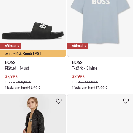
Võimalus
Võimalus
extra -35% Kood: LAST
BOSS
BOSS
Plätud · Must
T-särk · Sinine
Praegune hind
Praegune hind
37,99
€
33,99
€
Tavahind
59,95 €
Tavahind
44,99 €
Madalaim hind
41,99 €
Madalaim hind
37,99 €