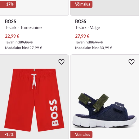
-17%
Võimalus
BOSS
BOSS
T-särk · Tumesinine
T-särk · Valge
Praegune hind
Praegune hind
22,99
€
27,99
€
Tavahind
39,00 €
Tavahind
38,99 €
Madalaim hind
27,99 €
Madalaim hind
30,99 €
-15%
Võimalus