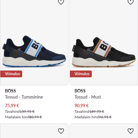
Võimalus
Võimalus
BOSS
BOSS
Tossud · Tumesinine
Tossud · Must
Praegune hind
Praegune hind
75,99
€
90,99
€
Tavahind
159,95 €
Tavahind
189,95 €
Madalaim hind
80,99 €
Madalaim hind
96,95 €