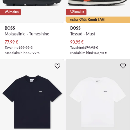
Võimalus
Võimalus
extra -25% Kood: LAST
BOSS
BOSS
Mokassiinid · Tumesinine
Tossud · Must
Praegune hind
Praegune hind
77,99
€
93,95
€
Tavahind
159,95 €
Tavahind
179,95 €
Madalaim hind
82,99 €
Madalaim hind
103,95 €