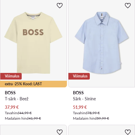
Võimalus
Võimalus
extra -25% Kood: LAST
BOSS
BOSS
T-särk · Beež
Särk · Sinine
Praegune hind
Praegune hind
37,99
€
51,99
€
Tavahind
44,99 €
Tavahind
78,99 €
Madalaim hind
41,99 €
Madalaim hind
59,99 €