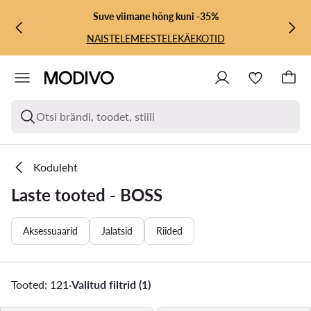
LIIGU PÕHISISU JUURDE
MINE OTSINGUSSE
Suve viimane hõng kuni -35%
NAISTELE
MEESTELE
KÄEKOTID
Otsi brändi, toodet, stiili
Koduleht
Laste tooted - BOSS
Aksessuaarid
Jalatsid
Riided
Tooted: 121
·
Valitud filtrid (1)