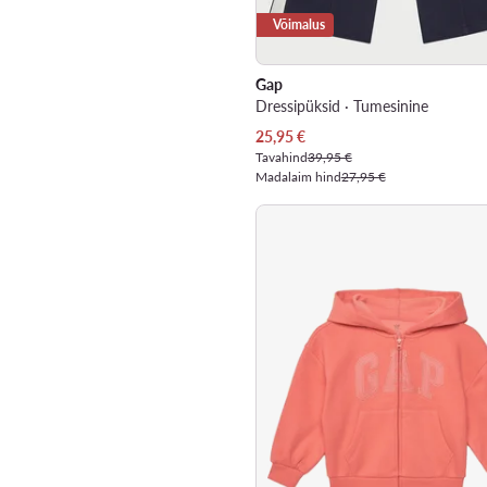
Võimalus
Gap
Dressipüksid · Tumesinine
Praegune hind
25,95
€
Tavahind
39,95 €
Madalaim hind
27,95 €