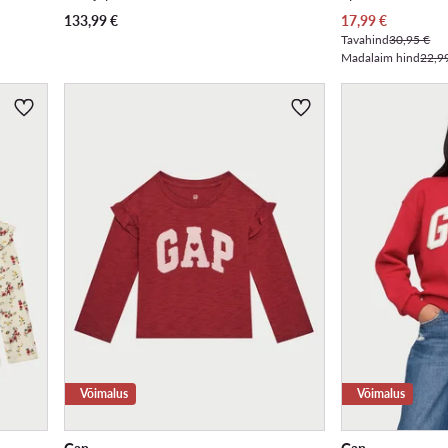
Praegune hind
133,99
€
17,99
€
Tavahind
30,95 €
Madalaim hind
22,9
Võimalus
Võimalus