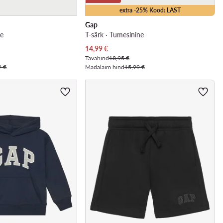
extra -25% Kood: LAST
Gap
ne
T-särk · Tumesinine
Praegune hind
14,99
€
Tavahind
18,95 €
9 €
Madalaim hind
15,99 €