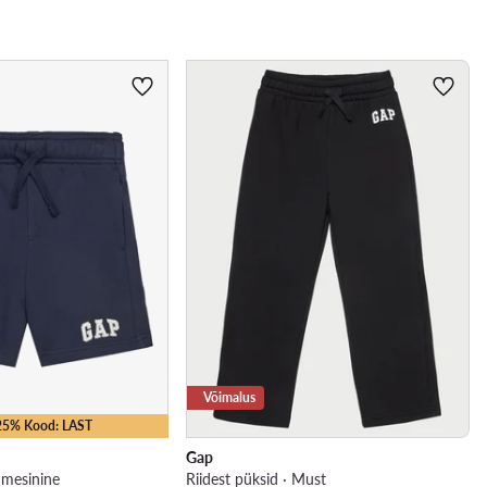
Võimalus
-25% Kood: LAST
Gap
umesinine
Riidest püksid · Must