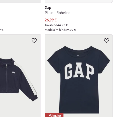
Gap
Pluus · Roheline
Praegune hind
26,99
€
Tavahind
44,95 €
9 €
Madalaim hind
29,99 €
Võimalus