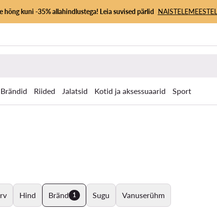
 hõng kuni -35% allahindlustega! Leia suvised pärlid
NAISTELE
MEESTEL
Brändid
Riided
Jalatsid
Kotid ja aksessuaarid
Sport
rv
Hind
Bränd
Sugu
Vanuserühm
1