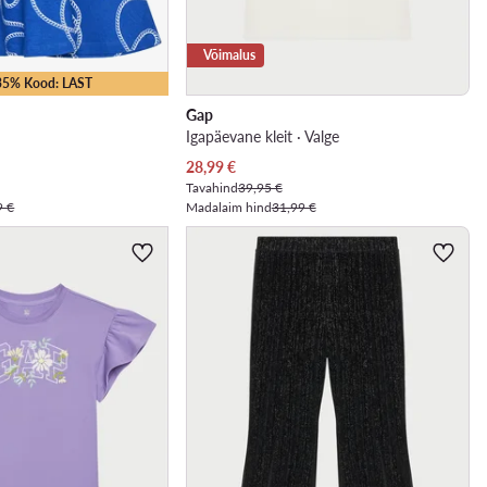
Võimalus
-35% Kood: LAST
Gap
Igapäevane kleit · Valge
Praegune hind
28,99
€
Tavahind
39,95 €
9 €
Madalaim hind
31,99 €