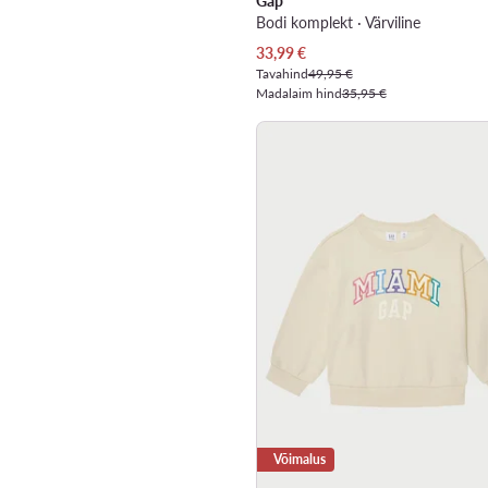
Gap
Bodi komplekt · Värviline
Praegune hind
33,99
€
Tavahind
49,95 €
Madalaim hind
35,95 €
Võimalus