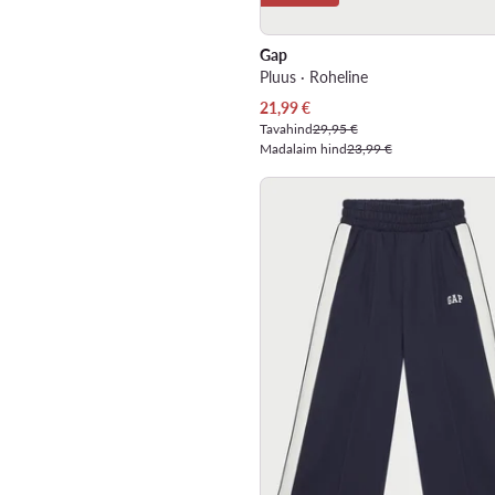
Gap
Pluus · Roheline
Praegune hind
21,99
€
Tavahind
29,95 €
Madalaim hind
23,99 €