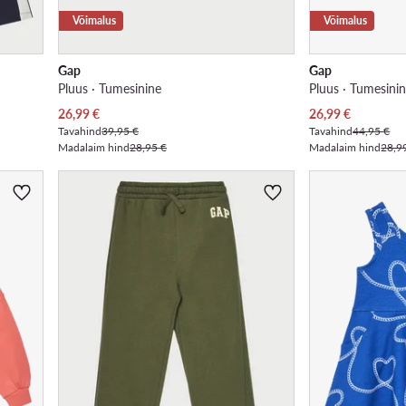
Võimalus
Võimalus
Gap
Gap
Pluus · Tumesinine
Pluus · Tumesini
Praegune hind
Praegune hind
26,99
€
26,99
€
Tavahind
39,95 €
Tavahind
44,95 €
Madalaim hind
28,95 €
Madalaim hind
28,9