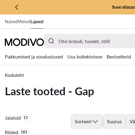
Suve viimane
LIIGU PÕHISISU JUURDE
Naised
Mehed
Lapsed
MINE OTSINGUSSE
Pakkumised ja soodustused
Uus kollektsioon
Bestsellerid
Koduleht
Laste tooted - Gap
Jalatsid
Toodete arv:
13
Sorteeri
Suurus
Vä
Riided
Toodete arv:
183