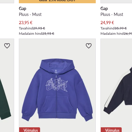
Gap
Gap
Pluus · Must
Pluus · Must
Praegune hind
Praegune hind
23,95
€
24,99
€
Tavahind
29,95 €
Tavahind
35,99 €
Madalaim hind
25,95 €
Madalaim hind
26,9
Võimalus
Võimalus