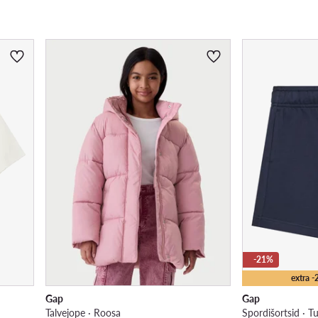
-21%
extra 
Gap
Gap
Talvejope · Roosa
Spordišortsid · T