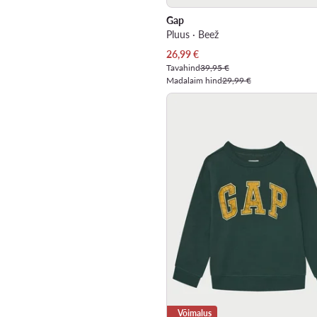
Gap
Pluus · Beež
Praegune hind
26,99
€
Tavahind
39,95 €
Madalaim hind
29,99 €
Võimalus