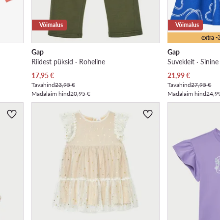
Võimalus
Võimalus
extra 
Gap
Gap
Riidest püksid · Roheline
Suvekleit · Sinine
Praegune hind
Praegune hind
17,95
€
21,99
€
Tavahind
23,95 €
Tavahind
27,95 €
Madalaim hind
20,95 €
Madalaim hind
24,9