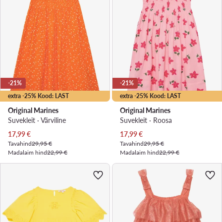
-21%
-21%
extra -25% Kood: LAST
extra -25% Kood: LAST
Original Marines
Original Marines
Suvekleit · Värviline
Suvekleit · Roosa
Praegune hind
Praegune hind
17,99
€
17,99
€
Tavahind
29,95 €
Tavahind
29,95 €
Madalaim hind
22,99 €
Madalaim hind
22,99 €