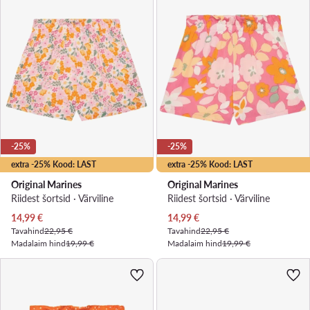
-25%
-25%
extra -25% Kood: LAST
extra -25% Kood: LAST
Original Marines
Original Marines
Riidest šortsid · Värviline
Riidest šortsid · Värviline
Praegune hind
Praegune hind
14,99
€
14,99
€
Tavahind
22,95 €
Tavahind
22,95 €
Madalaim hind
19,99 €
Madalaim hind
19,99 €