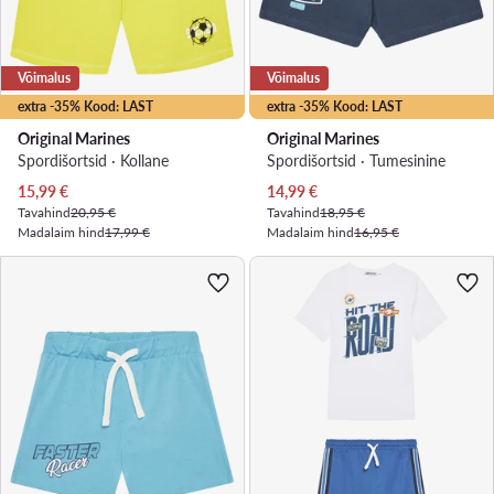
Võimalus
Võimalus
extra -35% Kood: LAST
extra -35% Kood: LAST
Original Marines
Original Marines
Spordišortsid · Kollane
Spordišortsid · Tumesinine
Praegune hind
Praegune hind
15,99
€
14,99
€
Tavahind
20,95 €
Tavahind
18,95 €
Madalaim hind
17,99 €
Madalaim hind
16,95 €