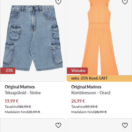
-23%
Võimalus
extra -25% Kood: LAST
Original Marines
Original Marines
Teksapüksid · Sinine
Kombinesoon · Oranž
Praegune hind
Praegune hind
19,99
€
26,99
€
Tavahind
30,95 €
Tavahind
39,95 €
Madalaim hind
25,99 €
Madalaim hind
28,99 €