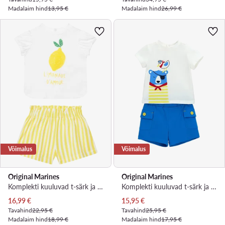
Madalaim hind
13,95 €
Madalaim hind
26,99 €
Võimalus
Võimalus
Original Marines
Original Marines
Komplekti kuuluvad t-särk ja šortsid · Kollane
Komplekti kuuluvad t-särk ja šortsid · Valge
Praegune hind
Praegune hind
16,99
€
15,95
€
Tavahind
22,95 €
Tavahind
25,95 €
Madalaim hind
18,99 €
Madalaim hind
17,95 €