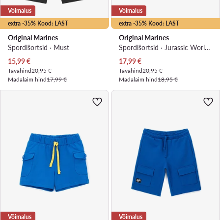
Võimalus
Võimalus
extra -35% Kood: LAST
extra -35% Kood: LAST
Original Marines
Original Marines
Spordišortsid · Must
Spordišortsid · Jurassic World · Roheline
Praegune hind
Praegune hind
15,99
€
17,99
€
Tavahind
20,95 €
Tavahind
20,95 €
Madalaim hind
17,99 €
Madalaim hind
18,95 €
Võimalus
Võimalus