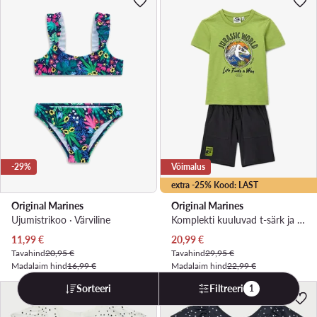
-29%
Võimalus
extra -25% Kood: LAST
Original Marines
Original Marines
Ujumistrikoo · Värviline
Komplekti kuuluvad t-särk ja šortsid · Jurassic World · Roheline
Praegune hind
Praegune hind
11,99
€
20,99
€
Tavahind
20,95 €
Tavahind
29,95 €
Madalaim hind
16,99 €
Madalaim hind
22,99 €
Sorteeri
Filtreeri
1