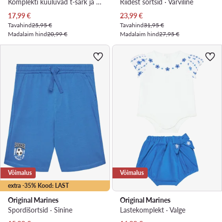
Komplekti kuuluvad t-särk ja šortsid · Kollane
Riidest šortsid · Värviline
Praegune hind
Praegune hind
17,99
€
23,99
€
Tavahind
25,95 €
Tavahind
31,95 €
Madalaim hind
20,99 €
Madalaim hind
27,95 €
Võimalus
Võimalus
extra -35% Kood: LAST
Original Marines
Original Marines
Spordišortsid · Sinine
Lastekomplekt · Valge