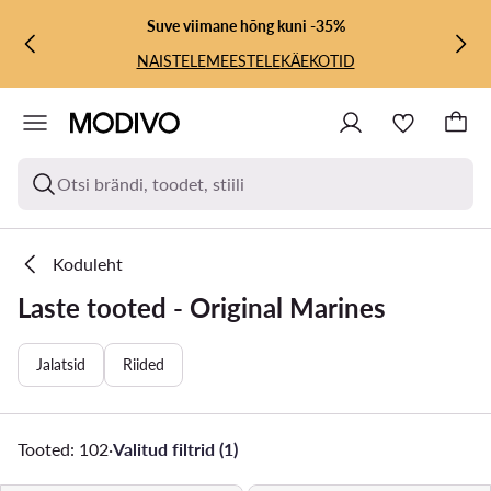
LIIGU PÕHISISU JUURDE
MINE OTSINGUSSE
Suve viimane hõng kuni -35%
NAISTELE
MEESTELE
KÄEKOTID
Otsi brändi, toodet, stiili
Koduleht
Laste tooted - Original Marines
Jalatsid
Riided
Tooted: 102
·
Valitud filtrid (1)