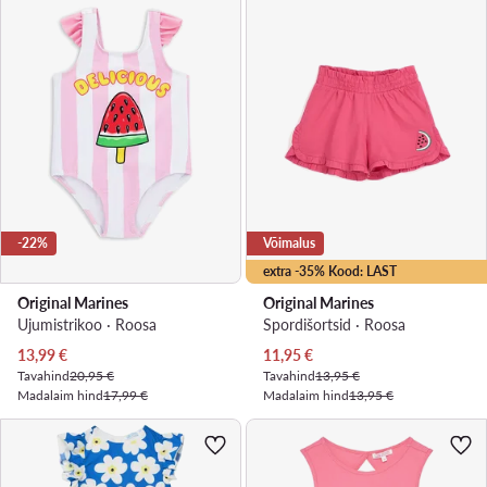
-22%
Võimalus
extra -35% Kood: LAST
Original Marines
Original Marines
Ujumistrikoo · Roosa
Spordišortsid · Roosa
Praegune hind
Praegune hind
13,99
€
11,95
€
Tavahind
20,95 €
Tavahind
13,95 €
Madalaim hind
17,99 €
Madalaim hind
13,95 €