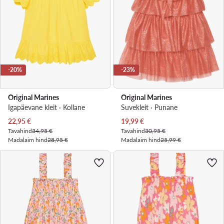
-20%
-23%
Original Marines
Original Marines
Igapäevane kleit · Kollane
Suvekleit · Punane
Praegune hind
Praegune hind
22,95
€
19,99
€
Tavahind
34,95 €
Tavahind
30,95 €
Madalaim hind
28,95 €
Madalaim hind
25,99 €