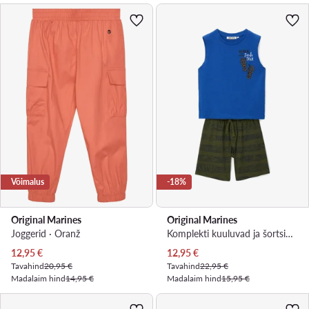
Võimalus
-18%
Original Marines
Original Marines
Joggerid · Oranž
Komplekti kuuluvad ja šortsid · Värviline
Praegune hind
Praegune hind
12,95
€
12,95
€
Tavahind
20,95 €
Tavahind
22,95 €
Madalaim hind
14,95 €
Madalaim hind
15,95 €