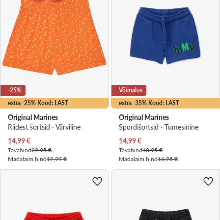
-25%
Võimalus
extra -25% Kood: LAST
extra -35% Kood: LAST
Original Marines
Original Marines
Riidest šortsid · Värviline
Spordišortsid · Tumesinine
Praegune hind
Praegune hind
14,99
€
14,99
€
Tavahind
22,95 €
Tavahind
18,95 €
Madalaim hind
19,99 €
Madalaim hind
16,95 €