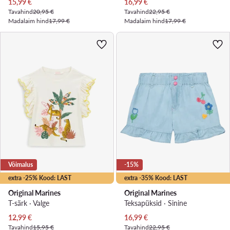
Praegune hind
Praegune hind
15,99
€
16,99
€
Tavahind
20,95 €
Tavahind
22,95 €
Madalaim hind
17,99 €
Madalaim hind
17,99 €
Võimalus
-15%
extra -25% Kood: LAST
extra -35% Kood: LAST
Original Marines
Original Marines
T-särk · Valge
Teksapüksid · Sinine
Praegune hind
Praegune hind
12,99
€
16,99
€
Tavahind
15,95 €
Tavahind
22,95 €