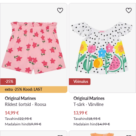
-25%
Võimalus
extra -25% Kood: LAST
Original Marines
Original Marines
Riidest šortsid · Roosa
T-särk · Värviline
Praegune hind
Praegune hind
14,99
€
13,99
€
Tavahind
22,95 €
Tavahind
18,95 €
Madalaim hind
19,99 €
Madalaim hind
14,99 €