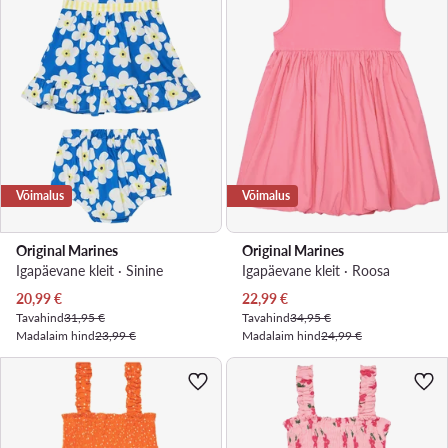
Võimalus
Võimalus
Original Marines
Original Marines
Igapäevane kleit · Sinine
Igapäevane kleit · Roosa
Praegune hind
Praegune hind
20,99
€
22,99
€
Tavahind
31,95 €
Tavahind
34,95 €
Madalaim hind
23,99 €
Madalaim hind
24,99 €