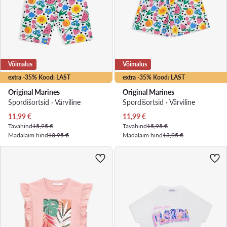
Võimalus
Võimalus
extra -35% Kood: LAST
extra -35% Kood: LAST
Original Marines
Original Marines
Spordišortsid · Värviline
Spordišortsid · Värviline
Praegune hind
Praegune hind
11,99
€
11,99
€
Tavahind
15,95 €
Tavahind
15,95 €
Madalaim hind
13,95 €
Madalaim hind
13,95 €