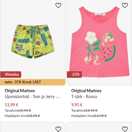
Võimalus
-23%
extra -35% Kood: LAST
Original Marines
Original Marines
Ujumisšortsid · Tom ja Jerry · Roheline
T-särk · Roosa
Praegune hind
Praegune hind
11,99
€
9,95
€
Tavahind
15,95 €
Tavahind
15,95 €
Madalaim hind
13,95 €
Madalaim hind
12,95 €