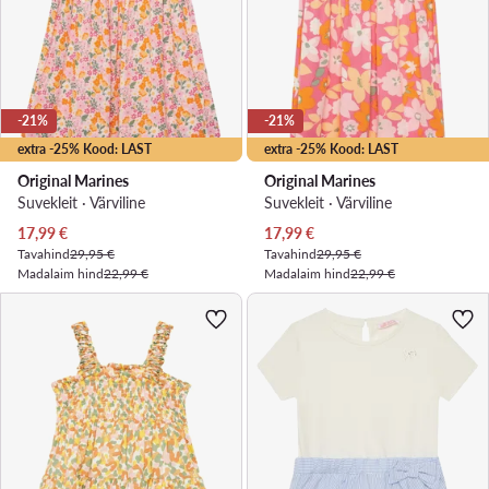
-21%
-21%
extra -25% Kood: LAST
extra -25% Kood: LAST
Original Marines
Original Marines
Suvekleit · Värviline
Suvekleit · Värviline
Praegune hind
Praegune hind
17,99
€
17,99
€
Tavahind
29,95 €
Tavahind
29,95 €
Madalaim hind
22,99 €
Madalaim hind
22,99 €