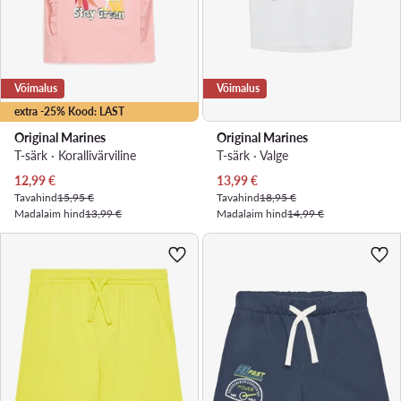
Võimalus
Võimalus
extra -25% Kood: LAST
Original Marines
Original Marines
T-särk · Korallivärviline
T-särk · Valge
Praegune hind
Praegune hind
12,99
€
13,99
€
Tavahind
15,95 €
Tavahind
18,95 €
Madalaim hind
13,99 €
Madalaim hind
14,99 €