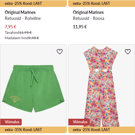
extra -25% Kood: LAST
extra -25% Kood: LAST
Original Marines
Original Marines
Retuusid · Roheline
Retuusid · Roosa
Praegune hind
7,95
€
11,95
€
Tavahind
11,95 €
Madalaim hind
9,95 €
Võimalus
Võimalus
extra -35% Kood: LAST
extra -25% Kood: LAST