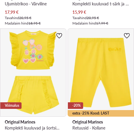
Ujumistrikoo · Värviline
Komplekti kuuluvad t-särk ja šortsid · Värviline
Praegune hind
Praegune hind
17,99
€
15,99
€
Tavahind
20,95 €
Tavahind
20,95 €
Madalaim hind
18,95 €
Madalaim hind
17,99 €
Võimalus
-20%
extra -25% Kood: LAST
Original Marines
Original Marines
Komplekti kuuluvad ja šortsid · Kollane
Retuusid · Kollane