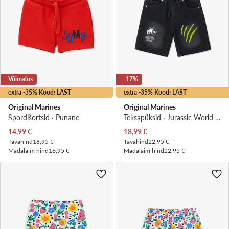
Võimalus
-17%
extra -35% Kood: LAST
extra -35% Kood: LAST
Original Marines
Original Marines
Spordišortsid · Punane
Teksapüksid · Jurassic World · Must
Praegune hind
Praegune hind
14,99
€
18,99
€
Tavahind
18,95 €
Tavahind
22,95 €
Madalaim hind
16,95 €
Madalaim hind
22,95 €