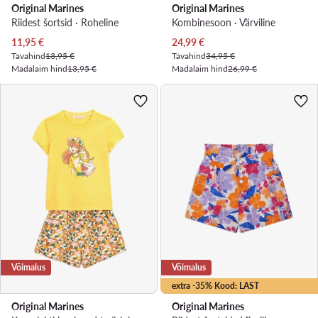
Original Marines
Original Marines
Riidest šortsid · Roheline
Kombinesoon · Värviline
Praegune hind
Praegune hind
11,95
€
24,99
€
Tavahind
13,95 €
Tavahind
34,95 €
Madalaim hind
13,95 €
Madalaim hind
26,99 €
Võimalus
Võimalus
extra -35% Kood: LAST
Original Marines
Original Marines