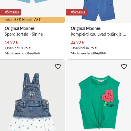
Võimalus
Võimalus
extra -35% Kood: LAST
Original Marines
Original Marines
Spordišortsid · Sinine
Komplekti kuuluvad t-särk ja šortsid · Valge
Praegune hind
Praegune hind
14,99
€
22,99
€
Tavahind
18,95 €
Tavahind
34,95 €
Madalaim hind
16,95 €
Madalaim hind
24,99 €