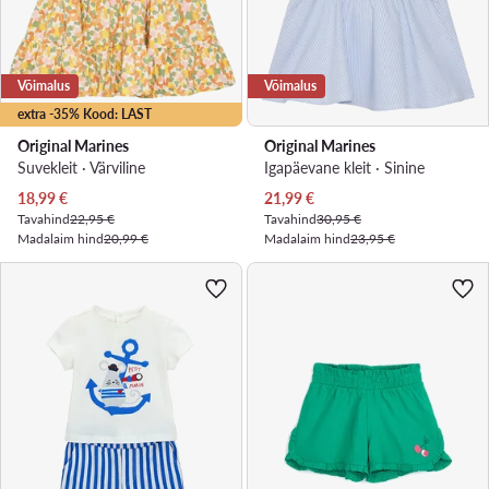
Võimalus
Võimalus
extra -35% Kood: LAST
Original Marines
Original Marines
Suvekleit · Värviline
Igapäevane kleit · Sinine
Praegune hind
Praegune hind
18,99
€
21,99
€
Tavahind
22,95 €
Tavahind
30,95 €
Madalaim hind
20,99 €
Madalaim hind
23,95 €