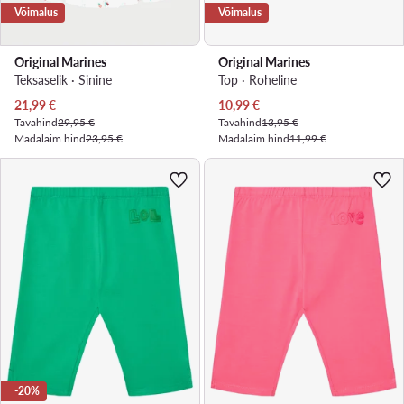
Võimalus
Võimalus
Original Marines
Original Marines
Teksaselik · Sinine
Top · Roheline
Praegune hind
Praegune hind
21,99
€
10,99
€
Tavahind
29,95 €
Tavahind
13,95 €
Madalaim hind
23,95 €
Madalaim hind
11,99 €
-20%