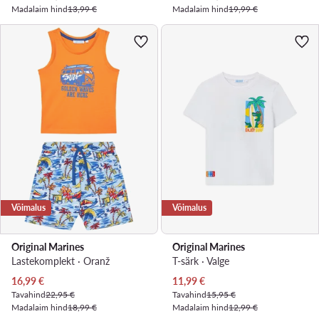
Madalaim hind
13,99 €
Madalaim hind
19,99 €
Võimalus
Võimalus
Original Marines
Original Marines
Lastekomplekt · Oranž
T-särk · Valge
Praegune hind
Praegune hind
16,99
€
11,99
€
Tavahind
22,95 €
Tavahind
15,95 €
Madalaim hind
18,99 €
Madalaim hind
12,99 €