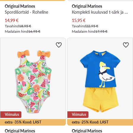
Original Marines
Original Marines
Spordišortsid · Roheline
Komplekti kuuluvad t-särk ja šortsid · Valge
Praegune hind
Praegune hind
14,99
€
15,95
€
Tavahind
18,95 €
Tavahind
22,95 €
Madalaim hind
16,95 €
Madalaim hind
17,95 €
Võimalus
Võimalus
extra -35% Kood: LAST
extra -25% Kood: LAST
Original Marines
Original Marines