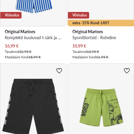
Võimalus
Võimalus
extra -35% Kood: LAST
Original Marines
Original Marines
Komplekti kuuluvad t-särk ja šortsid · Valge
Spordišortsid · Roheline
Praegune hind
Praegune hind
16,99
€
10,99
€
Tavahind
22,95 €
Tavahind
13,95 €
Madalaim hind
18,99 €
Madalaim hind
11,95 €