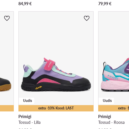
84,99
€
79,99
€
Uudis
Uudis
extra -10% Kood: LAST
extra 
Primigi
Primigi
Tossud · Lilla
Tossud · Roosa