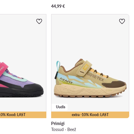
44,99
€
Uudis
-10% Kood: LAST
extra -10% Kood: LAST
Primigi
Tossud · Beež