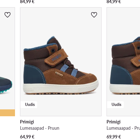
84,99
€
84,99
€
Uudis
Uudis
Primigi
Primigi
Lumesaapad · Pruun
Lumesaapad · Pr
64,99
€
69,99
€