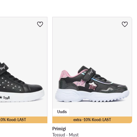
Uudis
-10% Kood: LAST
extra -10% Kood: LAST
Primigi
Tossud · Must