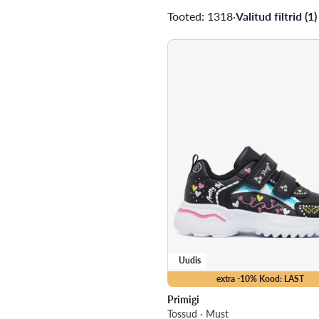
Tooted: 1318
·
Valitud filtrid (1)
Uudis
extra -10% Kood: LAST
Primigi
Tossud · Must