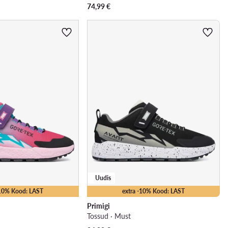
74,99
€
Uudis
-10% Kood: LAST
extra -10% Kood: LAST
Primigi
Tossud · Must