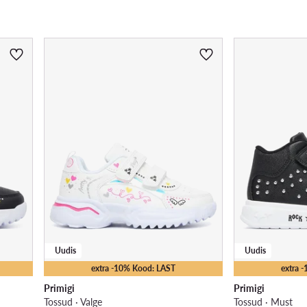
Uudis
Uudis
extra -10% Kood: LAST
extra 
Primigi
Primigi
Tossud · Valge
Tossud · Must