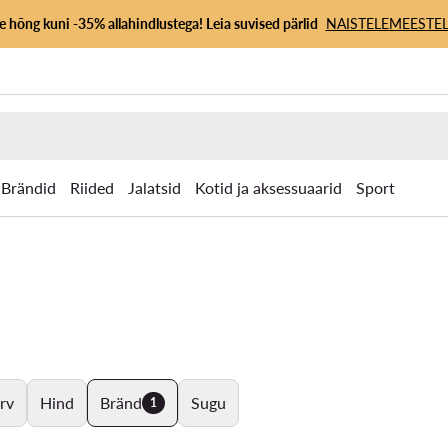
 hõng kuni -35% allahindlustega! Leia suvised pärlid
NAISTELE
MEESTEL
Brändid
Riided
Jalatsid
Kotid ja aksessuaarid
Sport
rv
Hind
Bränd
Sugu
1