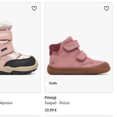
Uudis
Primigi
leроosa
Saapad · Roosa
59,99
€