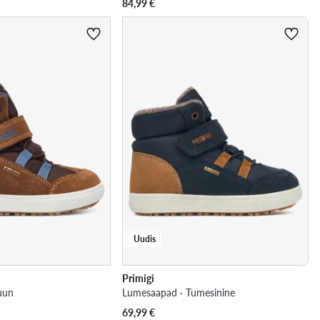
84,99
€
Uudis
Primigi
uun
Lumesaapad · Tumesinine
69,99
€