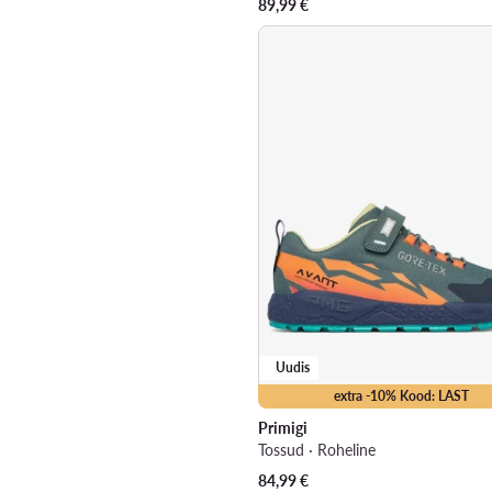
89,99
€
Uudis
extra -10% Kood: LAST
Primigi
Tossud · Roheline
84,99
€