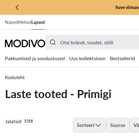
Suve viimane
LIIGU PÕHISISU JUURDE
Naised
Mehed
Lapsed
MINE OTSINGUSSE
Pakkumised ja soodustused
Uus kollektsioon
Bestsellerid
Koduleht
Laste tooted - Primigi
Jalatsid
Toodete arv:
1318
Sorteeri
Suurus
Vä