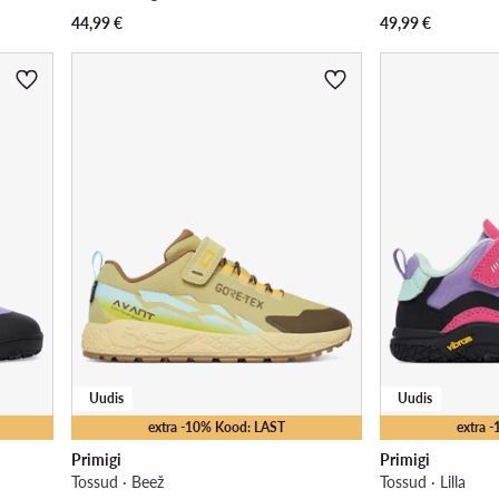
44,99
€
49,99
€
Uudis
Uudis
extra -10% Kood: LAST
extra 
Primigi
Primigi
Tossud · Beež
Tossud · Lilla