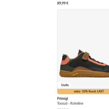
89,99
€
Uudis
extra -10% Kood: LAST
Primigi
Tossud · Roheline