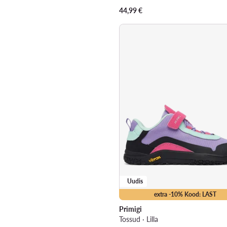
44,99
€
Uudis
extra -10% Kood: LAST
Primigi
Tossud · Lilla