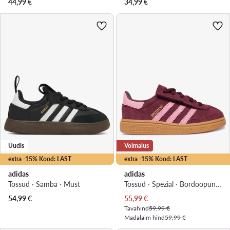
44,99
€
34,99
€
Uudis
Võimalus
extra -15% Kood: LAST
extra -15% Kood: LAST
adidas
adidas
Tossud · Samba · Must
Tossud · Spezial · Bordoopunane
Praegune hind
54,99
€
55,99
€
Tavahind
59,99 €
Madalaim hind
59,99 €