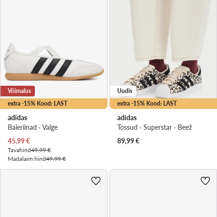
Võimalus
Uudis
extra -15% Kood: LAST
extra -15% Kood: LAST
adidas
adidas
Baleriinad · Valge
Tossud · Superstar · Beež
Praegune hind
45,99
€
89,99
€
Tavahind
49,99 €
Madalaim hind
49,99 €