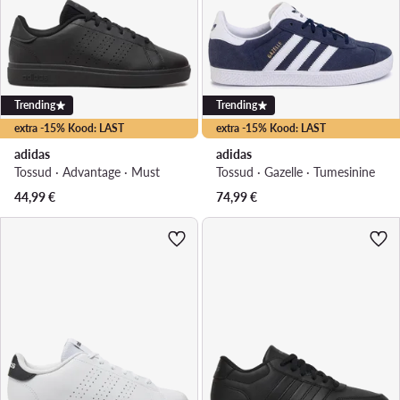
Trending
Trending
extra -15% Kood: LAST
extra -15% Kood: LAST
adidas
adidas
Tossud · Advantage · Must
Tossud · Gazelle · Tumesinine
44,99
€
74,99
€