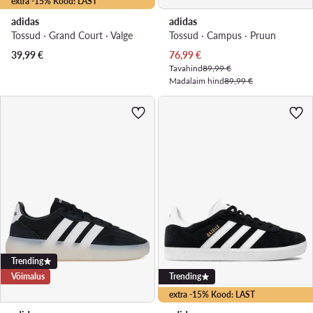
extra -15% Kood: LAST
adidas
adidas
Tossud · Grand Court · Valge
Tossud · Campus · Pruun
Praegune hind
39,99
€
76,99
€
Tavahind
89,99 €
Madalaim hind
89,99 €
Trending
Võimalus
Trending
extra -15% Kood: LAST