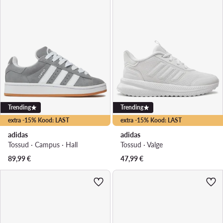
Trending
Trending
extra -15% Kood: LAST
extra -15% Kood: LAST
adidas
adidas
Tossud · Campus · Hall
Tossud · Valge
89,99
€
47,99
€