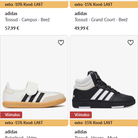
extra -10% Kood: LAST
extra -15% Kood: LAST
adidas
adidas
Tossud · Campus · Beež
Tossud · Grand Court · Beež
57,99
€
49,99
€
Võimalus
Võimalus
extra -15% Kood: LAST
extra -15% Kood: LAST
adidas
adidas
Baleriinad · Valge
Tossud · Hoops · Must