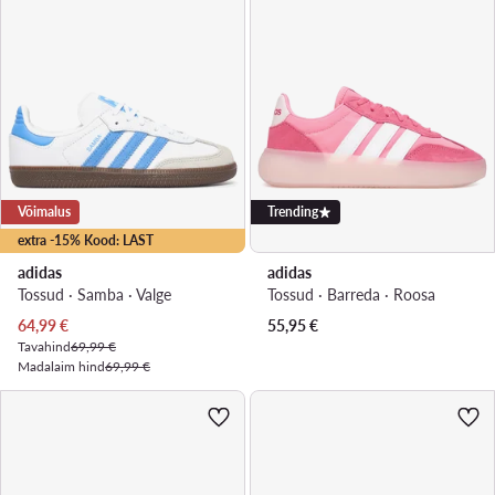
Võimalus
Trending
extra -15% Kood: LAST
adidas
adidas
Tossud · Samba · Valge
Tossud · Barreda · Roosa
Praegune hind
64,99
€
55,95
€
Tavahind
69,99 €
Madalaim hind
69,99 €