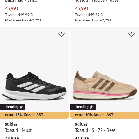
Praegune hind
Praegune hind
45,99
€
45,99
€
Tavahind
49,99 €
Tavahind
49,99 €
Madalaim hind
49,99 €
Madalaim hind
49,99 €
Trending
Trending
extra -15% Kood: LAST
extra -10% Kood: LAST
adidas
adidas
Tossud · Must
Tossud · SL 72 · Beež
44,99
€
61,99
€