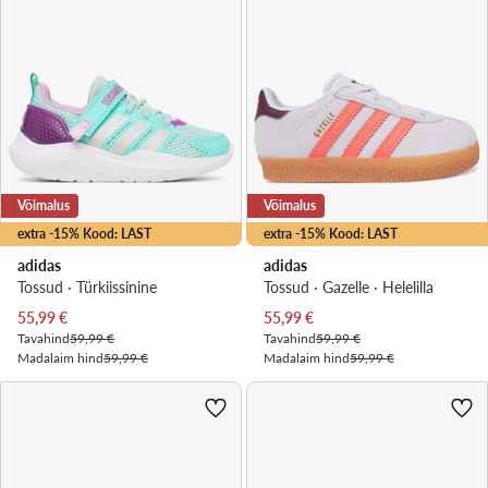
Võimalus
Võimalus
extra -15% Kood: LAST
extra -15% Kood: LAST
adidas
adidas
Tossud · Türkiissinine
Tossud · Gazelle · Helelilla
Praegune hind
Praegune hind
55,99
€
55,99
€
Tavahind
59,99 €
Tavahind
59,99 €
Madalaim hind
59,99 €
Madalaim hind
59,99 €