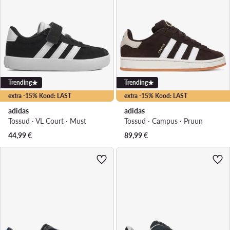
Trending
Trending
extra -15% Kood: LAST
extra -15% Kood: LAST
adidas
adidas
Tossud · VL Court · Must
Tossud · Campus · Pruun
44,99
€
89,99
€