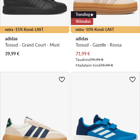
Trending
Võimalus
extra -15% Kood: LAST
extra -10% Kood: LAST
adidas
adidas
Tossud · Grand Court · Must
Tossud · Gazelle · Roosa
Praegune hind
39,99
€
71,99
€
Tavahind
79,99 €
Madalaim hind
79,99 €