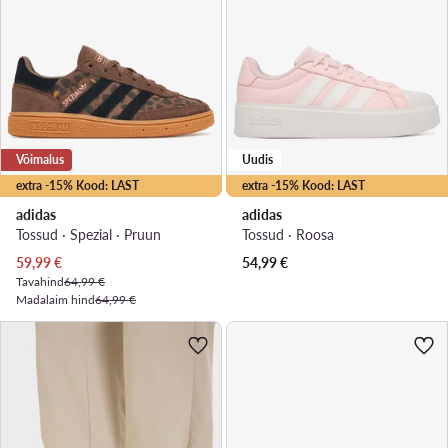
Võimalus
Uudis
extra -15% Kood: LAST
extra -15% Kood: LAST
adidas
adidas
Tossud · Spezial · Pruun
Tossud · Roosa
Praegune hind
59,99
€
54,99
€
Tavahind
64,99 €
Madalaim hind
64,99 €