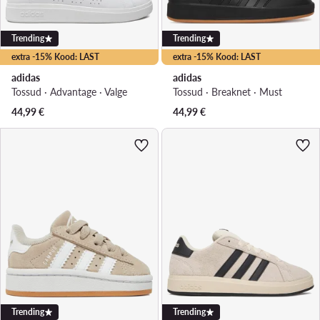
Trending
Trending
extra -15% Kood: LAST
extra -15% Kood: LAST
adidas
adidas
Tossud · Advantage · Valge
Tossud · Breaknet · Must
44,99
€
44,99
€
Trending
Trending