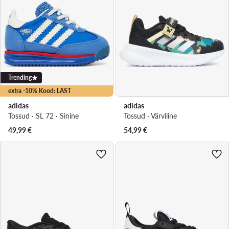
Trending
extra -10% Kood: LAST
adidas
adidas
Tossud · SL 72 · Sinine
Tossud · Värviline
49,99
€
54,99
€