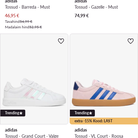
adidas
adidas
Tossud · Barreda · Must
Tossud · Gazelle · Must
Praegune hind
46,95
€
74,99
€
Tavahind
54,99 €
Madalaim hind
52,95 €
Trending
Trending
extra -15% Kood: LAST
adidas
adidas
Tossud · Grand Court · Valge
Tossud · VL Court · Roosa