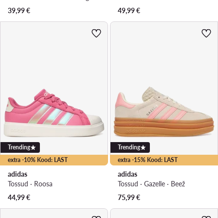
39,99
€
49,99
€
Trending
Trending
extra -10% Kood: LAST
extra -15% Kood: LAST
adidas
adidas
Tossud · Roosa
Tossud · Gazelle · Beež
44,99
€
75,99
€