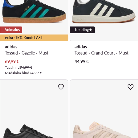
Võimalus
Trending
extra -15% Kood: LAST
adidas
adidas
Tossud · Gazelle · Must
Tossud · Grand Court · Must
Praegune hind
69,99
€
44,99
€
Tavahind
74,99 €
Madalaim hind
74,99 €