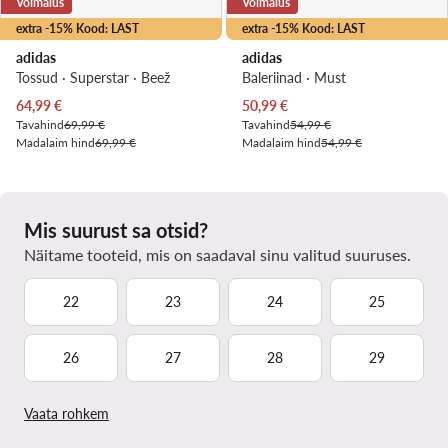
Võimalus
Võimalus
extra -15% Kood: LAST
extra -15% Kood: LAST
adidas
adidas
Tossud · Superstar · Beež
Baleriinad · Must
Praegune hind
Praegune hind
64,99
€
50,99
€
Tavahind
69,99 €
Tavahind
54,99 €
Madalaim hind
69,99 €
Madalaim hind
54,99 €
Mis suurust sa otsid?
Näitame tooteid, mis on saadaval sinu valitud suuruses.
22
23
24
25
26
27
28
29
Vaata rohkem