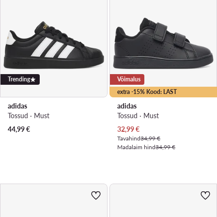
Trending
Võimalus
extra -15% Kood: LAST
adidas
adidas
Tossud · Must
Tossud · Must
Praegune hind
44,99
€
32,99
€
Tavahind
34,99 €
Madalaim hind
34,99 €