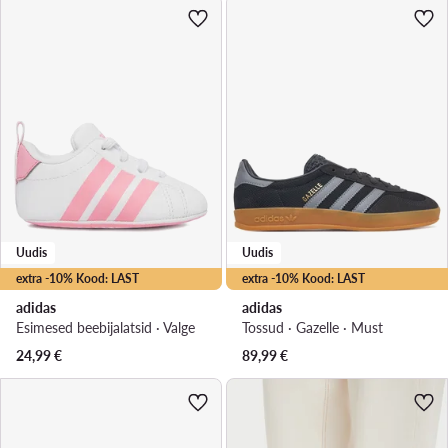
Uudis
Uudis
extra -10% Kood: LAST
extra -10% Kood: LAST
adidas
adidas
Esimesed beebijalatsid · Valge
Tossud · Gazelle · Must
24,99
€
89,99
€