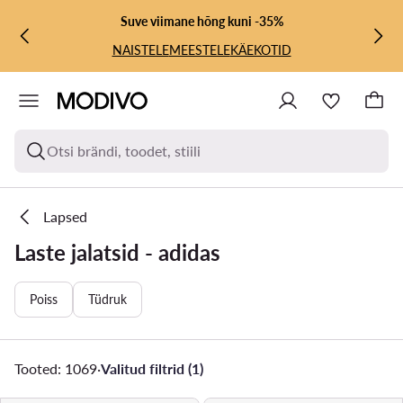
LIIGU PÕHISISU JUURDE
MINE OTSINGUSSE
Suve viimane hõng kuni -35%
NAISTELE
MEESTELE
KÄEKOTID
Otsi brändi, toodet, stiili
Lapsed
Laste jalatsid - adidas
Poiss
Tüdruk
Tooted: 1069
·
Valitud filtrid (1)