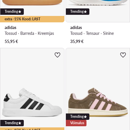
Trending
Trending
extra -15% Kood: LAST
adidas
adidas
Tossud · Barreda · Kreemjas
Tossud · Tensaur · Sinine
55,95
€
35,99
€
Trending
Trending
Võimalus