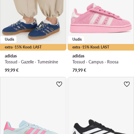
Uudis
Uudis
extra -15% Kood: LAST
extra -15% Kood: LAST
adidas
adidas
Tossud · Gazelle · Tumesinine
Tossud · Campus · Roosa
99,99
€
79,99
€