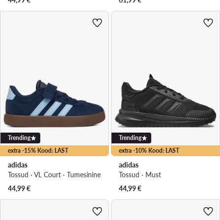
Trending
Trending
extra -15% Kood: LAST
extra -10% Kood: LAST
adidas
adidas
Tossud · VL Court · Tumesinine
Tossud · Must
44,99
€
44,99
€