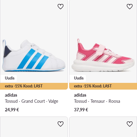
Uudis
Uudis
extra -15% Kood: LAST
extra -15% Kood: LAST
adidas
adidas
Tossud · Grand Court · Valge
Tossud · Tensaur · Roosa
24,99
€
37,99
€