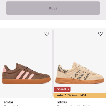
Kuva
Võimalus
extra -15% Kood: LAST
adidas
adidas