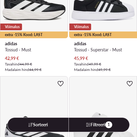
Võimalus
Võimalus
extra -15% Kood: LAST
extra -15% Kood: LAST
adidas
adidas
Tossud · Must
Tossud · Superstar · Must
Praegune hind
Praegune hind
42,99
€
45,99
€
Tavahind
44,99 €
Tavahind
49,99 €
Madalaim hind
44,99 €
Madalaim hind
49,99 €
Sorteeri
Filtreeri
1