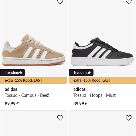
Trending
Trending
extra -15% Kood: LAST
extra -15% Kood: LAST
adidas
adidas
Tossud · Campus · Beež
Tossud · Hoops · Must
89,99
€
39,99
€