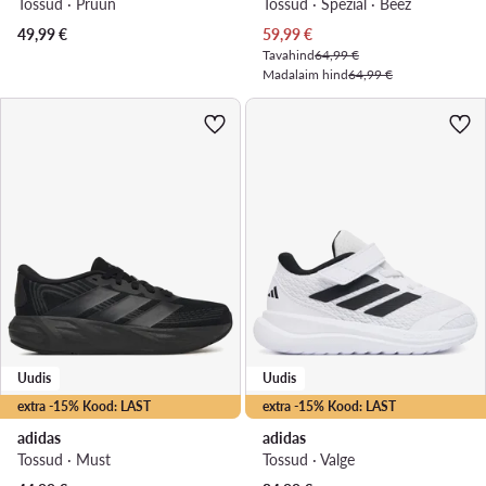
Tossud · Pruun
Tossud · Spezial · Beež
Praegune hind
49,99
€
59,99
€
Tavahind
64,99 €
Madalaim hind
64,99 €
Uudis
Uudis
extra -15% Kood: LAST
extra -15% Kood: LAST
adidas
adidas
Tossud · Must
Tossud · Valge