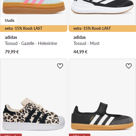
Uudis
extra -15% Kood: LAST
extra -15% Kood: LAST
adidas
adidas
Tossud · Gazelle · Helesinine
Tossud · Must
79,99
€
44,99
€