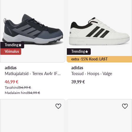
Trending
Võimalus
Trending
extra -15% Kood: LAST
adidas
adidas
Matkajalatsid · Terrex Ax4r IF6525 · Must
Tossud · Hoops · Valge
Praegune hind
46,99
€
39,99
€
Tavahind
54,99 €
Madalaim hind
54,99 €