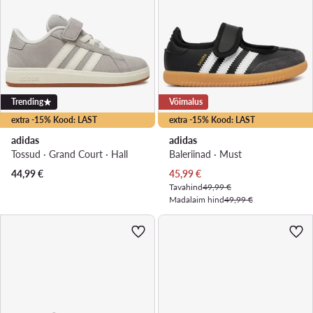
Trending
Võimalus
extra -15% Kood: LAST
extra -15% Kood: LAST
adidas
adidas
Tossud · Grand Court · Hall
Baleriinad · Must
Praegune hind
44,99
€
45,99
€
Tavahind
49,99 €
Madalaim hind
49,99 €