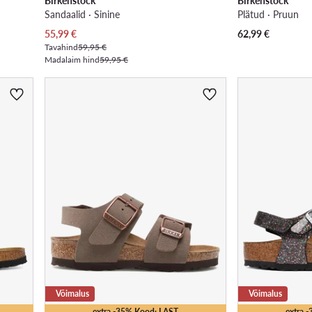
Birkenstock
Birkenstock
Sandaalid · Sinine
Plätud · Pruun
Praegune hind
55,99
€
62,99
€
Tavahind
59,95 €
Madalaim hind
59,95 €
Võimalus
Võimalus
extra -35% Kood: LAST
extra 