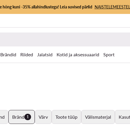
 hõng kuni -35% allahindlustega! Leia suvised pärlid
NAISTELE
MEESTEL
Brändid
Riided
Jalatsid
Kotid ja aksessuaarid
Sport
nd
Bränd
Värv
Toote tüüp
Välismaterjal
Kasut
1