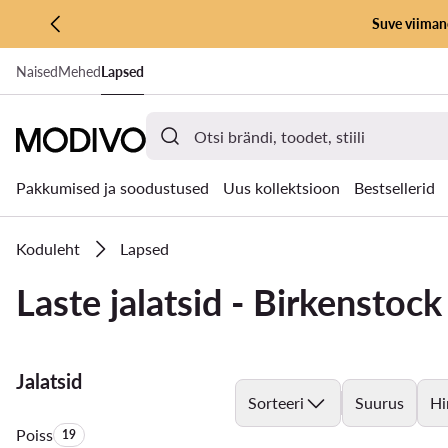
Suve viimane
LIIGU PÕHISISU JUURDE
Naised
Mehed
Lapsed
MINE OTSINGUSSE
Pakkumised ja soodustused
Uus kollektsioon
Bestsellerid
Koduleht
Lapsed
Laste jalatsid - Birkenstock
Jalatsid
Sorteeri
Suurus
Hi
Poiss
Toodete arv:
19