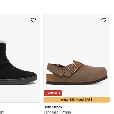
Võimalus
extra -35% Kood: LAST
Birkenstock
ust
Sandaalid · Pruun