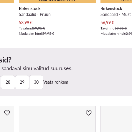
Birkenstock
Birkenstock
Sandaalid · Pruun
Sandaalid · Must
Praegune hind
Praegune hind
53,99
€
56,99
€
Tavahind
59,95 €
Tavahind
69,95 €
Madalaim hind
59,95 €
Madalaim hind
62,9
sid?
 saadaval sinu valitud suuruses.
28
29
30
Vaata rohkem