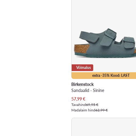
Võimalus
extra -35% Kood: LAST
Birkenstock
Sandaalid · Sinine
Praegune hind
57,99
€
Tavahind
69,95 €
Madalaim hind
62,99 €