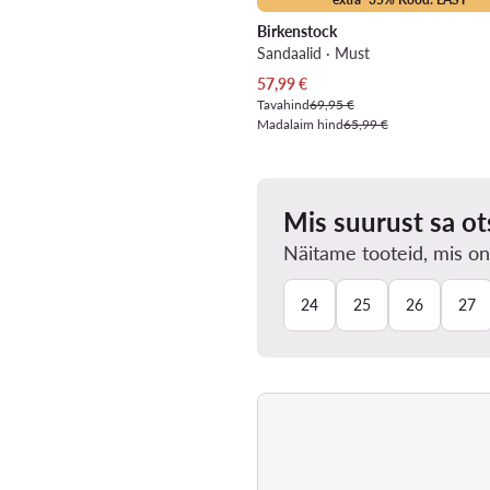
Birkenstock
Sandaalid · Must
Praegune hind
57,99
€
Tavahind
69,95 €
Madalaim hind
65,99 €
Mis suurust sa ot
Näitame tooteid, mis on
24
25
26
27