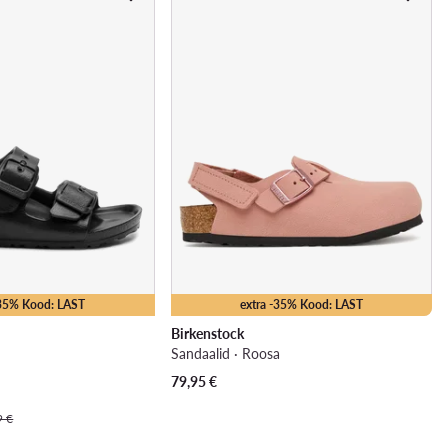
-35% Kood: LAST
extra -35% Kood: LAST
Birkenstock
Sandaalid · Roosa
79,95
€
9 €