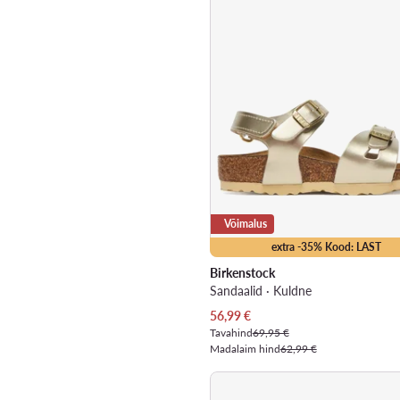
Võimalus
extra -35% Kood: LAST
Birkenstock
Sandaalid · Kuldne
Praegune hind
56,99
€
Tavahind
69,95 €
Madalaim hind
62,99 €