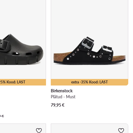
-25% Kood: LAST
extra -35% Kood: LAST
Birkenstock
Plätud · Must
79,95
€
9 €