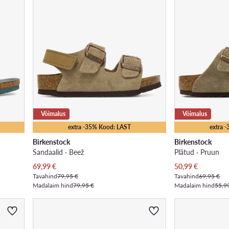
Võimalus
Võimalus
extra -35% Kood: LAST
extra 
Birkenstock
Birkenstock
Sandaalid · Beež
Plätud · Pruun
Praegune hind
Praegune hind
69,99
€
50,99
€
Tavahind
79,95 €
Tavahind
69,95 €
Madalaim hind
79,95 €
Madalaim hind
55,9