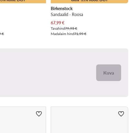
Birkenstock
Sandaalid · Roosa
Praegune hind
67,99
€
Tavahind
79,95 €
9 €
Madalaim hind
71,99 €
Kuva