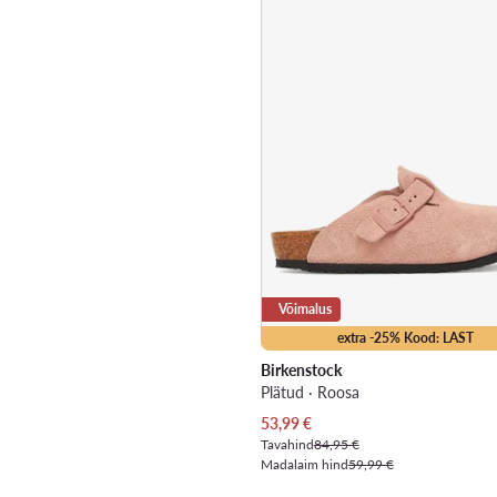
Võimalus
extra -25% Kood: LAST
Birkenstock
Plätud · Roosa
Praegune hind
53,99
€
Tavahind
84,95 €
Madalaim hind
59,99 €