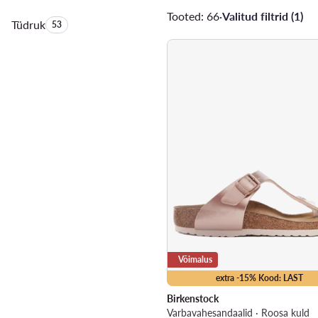
Tooted: 66
·
Valitud filtrid (1)
Tüdruk
Toodete arv:
53
Võimalus
extra -15% Kood: LAST
Birkenstock
Varbavahesandaalid · Roosa kuld