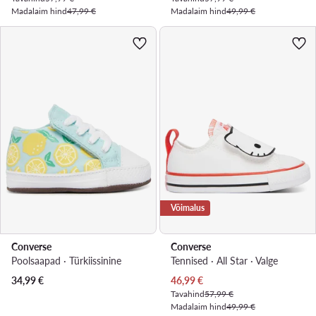
Madalaim hind
47,99 €
Madalaim hind
49,99 €
Võimalus
Converse
Converse
Poolsaapad · Türkiissinine
Tennised · All Star · Valge
Praegune hind
34,99
€
46,99
€
Tavahind
57,99 €
Madalaim hind
49,99 €