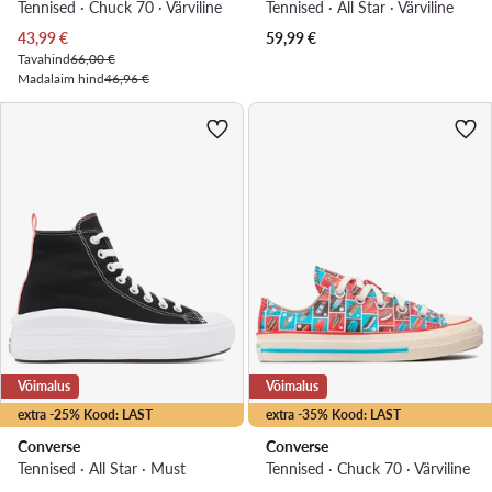
Tennised · Chuck 70 · Värviline
Tennised · All Star · Värviline
Praegune hind
43,99
€
59,99
€
Tavahind
66,00 €
Madalaim hind
46,96 €
Võimalus
Võimalus
extra -25% Kood: LAST
extra -35% Kood: LAST
Converse
Converse
Tennised · All Star · Must
Tennised · Chuck 70 · Värviline