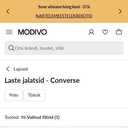
LIIGU PÕHISISU JUURDE
MINE OTSINGUSSE
Suve viimane hõng kuni -35%
NAISTELE
MEESTELE
KÄEKOTID
Otsi brändi, toodet, stiili
Lapsed
Laste jalatsid - Converse
Poiss
Tüdruk
Tooted: 98
·
Valitud filtrid (1)