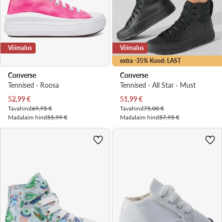
Võimalus
Võimalus
extra -35% Kood: LAST
Converse
Converse
Tennised · Roosa
Tennised · All Star · Must
Praegune hind
Praegune hind
52,99
€
51,99
€
Tavahind
69,95 €
Tavahind
75,00 €
Madalaim hind
55,99 €
Madalaim hind
57,95 €