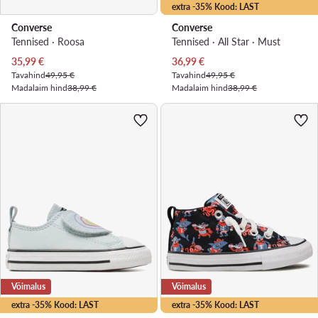
extra -35% Kood: LAST
Converse
Converse
Tennised · Roosa
Tennised · All Star · Must
Praegune hind
Praegune hind
35,99
€
36,99
€
Tavahind
49,95 €
Tavahind
49,95 €
Madalaim hind
38,99 €
Madalaim hind
38,99 €
Võimalus
Võimalus
extra -35% Kood: LAST
extra -35% Kood: LAST