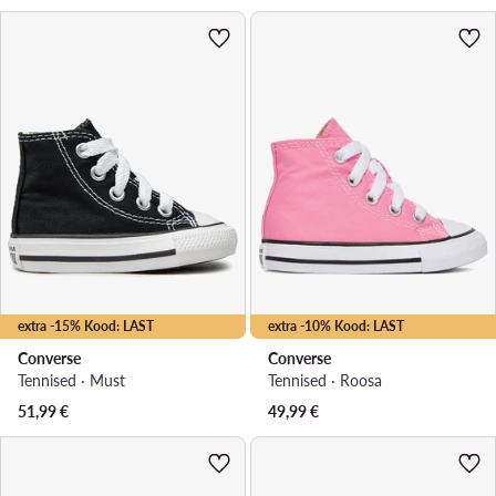
extra -15% Kood: LAST
extra -10% Kood: LAST
Converse
Converse
Tennised · Must
Tennised · Roosa
51,99
€
49,99
€