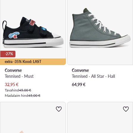
-27%
extra -35% Kood: LAST
Converse
Converse
Tennised · Must
Tennised · All Star · Hall
Praegune hind
32,95
€
64,99
€
Tavahind
45,00 €
Madalaim hind
45,00 €