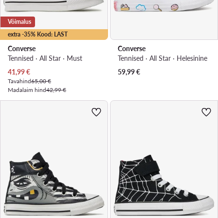
Võimalus
extra -35% Kood: LAST
Converse
Converse
Tennised · All Star · Must
Tennised · All Star · Helesinine
Praegune hind
41,99
€
59,99
€
Tavahind
65,00 €
Madalaim hind
42,99 €