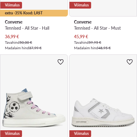
Võimalus
Võimalus
extra -35% Kood: LAST
Converse
Converse
Tennised · All Star · Hall
Tennised · All Star · Must
Praegune hind
Praegune hind
36,99
€
45,99
€
Tavahind
50,00 €
Tavahind
59,95 €
Madalaim hind
37,99 €
Madalaim hind
48,95 €
Võimalus
Võimalus