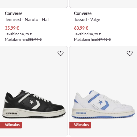
Converse
Converse
Tennised · Naruto · Hall
Tossud · Valge
Praegune hind
Praegune hind
35,99
€
63,99
€
Tavahind
54,95 €
Tavahind
84,95 €
Madalaim hind
38,99 €
Madalaim hind
67,95 €
Võimalus
Võimalus