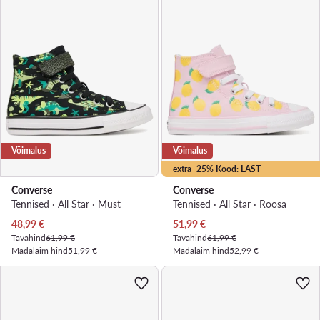
Võimalus
Võimalus
extra -25% Kood: LAST
Converse
Converse
Tennised · All Star · Must
Tennised · All Star · Roosa
Praegune hind
Praegune hind
48,99
€
51,99
€
Tavahind
61,99 €
Tavahind
61,99 €
Madalaim hind
51,99 €
Madalaim hind
52,99 €