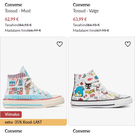
Converse
Converse
Tossud · Must
Tossud · Valge
Praegune hind
Praegune hind
62,99
€
63,99
€
Tavahind
84,95 €
Tavahind
84,95 €
Madalaim hind
66,99 €
Madalaim hind
67,95 €
Võimalus
extra -35% Kood: LAST
Converse
Converse