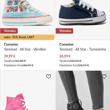
Võimalus
Võimalus
extra -35% Kood: LAST
Converse
Converse
Tennised · All Star · Värviline
Tennised · All Star · Tumesinine
Praegune hind
Praegune hind
39,99
€
26,99
€
Tavahind
62,00 €
Tavahind
34,95 €
Madalaim hind
40,99 €
Madalaim hind
28,99 €