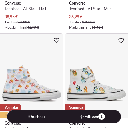
Converse
Converse
Tennised · All Star · Hall
Tennised · All Star · Must
Praegune hind
Praegune hind
38,95
€
36,99
€
Tavahind
50,00 €
Tavahind
50,00 €
Madalaim hind
41,95 €
Madalaim hind
38,96 €
Võimalus
Võimalus
extra -35% Kood: LAST
Sorteeri
Filtreeri
1
Converse
Converse