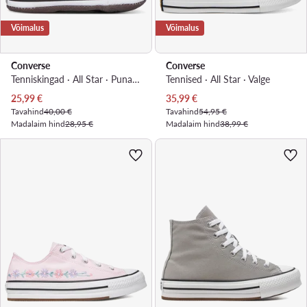
Võimalus
Võimalus
Converse
Converse
Tenniskingad · All Star · Punane
Tennised · All Star · Valge
Praegune hind
Praegune hind
25,99
€
35,99
€
Tavahind
40,00 €
Tavahind
54,95 €
Madalaim hind
28,95 €
Madalaim hind
38,99 €