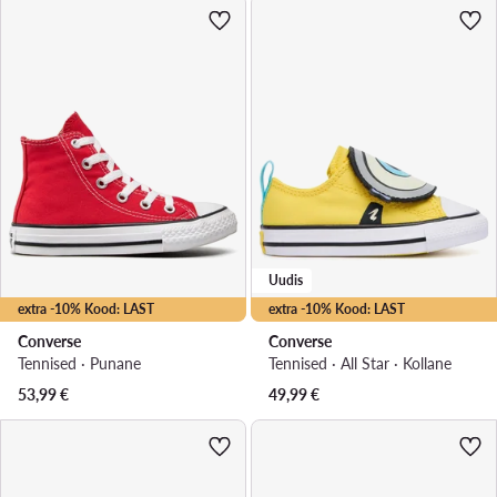
Uudis
extra -10% Kood: LAST
extra -10% Kood: LAST
Converse
Converse
Tennised · Punane
Tennised · All Star · Kollane
53,99
€
49,99
€