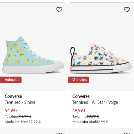
Võimalus
Võimalus
Converse
Converse
Tennised · Sinine
Tennised · All Star · Valge
Praegune hind
Praegune hind
54,99
€
49,99
€
Tavahind
71,99 €
Tavahind
57,99 €
Madalaim hind
57,99 €
Madalaim hind
52,99 €