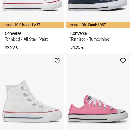
extra -10% Kood: LAST
extra -10% Kood: LAST
Converse
Converse
Tennised · All Star · Valge
Tennised · Tumesinine
49,99
€
54,95
€