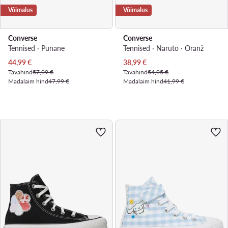
Võimalus
Võimalus
Converse
Converse
Tennised · Punane
Tennised · Naruto · Oranž
Praegune hind
Praegune hind
44,99
€
38,99
€
Tavahind
57,99 €
Tavahind
54,95 €
Madalaim hind
47,99 €
Madalaim hind
41,99 €