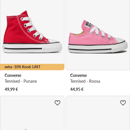
extra -10% Kood: LAST
Converse
Converse
Tennised · Punane
Tennised · Roosa
49,99
€
44,95
€