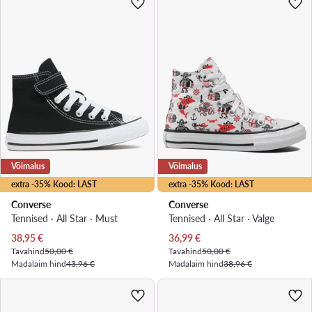
Võimalus
Võimalus
extra -35% Kood: LAST
extra -35% Kood: LAST
Converse
Converse
Tennised · All Star · Must
Tennised · All Star · Valge
Praegune hind
Praegune hind
38,95
€
36,99
€
Tavahind
50,00 €
Tavahind
50,00 €
Madalaim hind
43,96 €
Madalaim hind
38,96 €