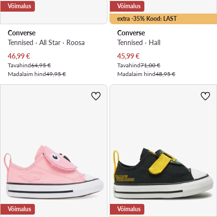
Võimalus
Võimalus
extra -35% Kood: LAST
Converse
Converse
Tennised · All Star · Roosa
Tennised · Hall
Praegune hind
Praegune hind
46,99
€
45,99
€
Tavahind
64,95 €
Tavahind
71,00 €
Madalaim hind
49,95 €
Madalaim hind
48,95 €
Võimalus
Võimalus