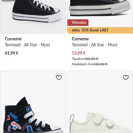
Võimalus
extra -35% Kood: LAST
Converse
Converse
Tennised · All Star · Must
Tennised · All Star · Must
Praegune hind
61,99
€
53,99
€
Tavahind
60,00 €
Madalaim hind
60,00 €