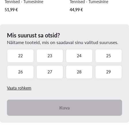
Tennised · Tumesinine
Tennised · Tumesinine
51,99
€
44,99
€
Mis suurust sa otsid?
Näitame tooteid, mis on saadaval sinu valitud suuruses.
22
23
24
25
26
27
28
29
Vaata rohkem
Kuva