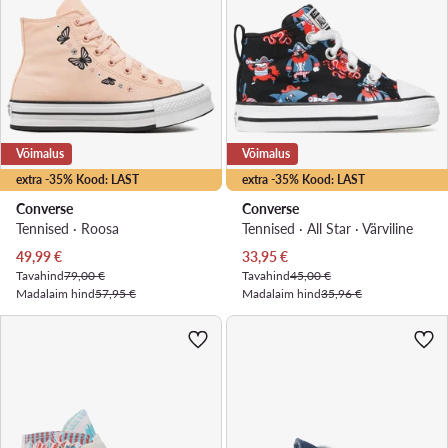
Võimalus
Võimalus
extra -35% Kood: LAST
extra -35% Kood: LAST
Converse
Converse
Tennised · Roosa
Tennised · All Star · Värviline
Praegune hind
Praegune hind
49,99
€
33,95
€
Tavahind
79,00 €
Tavahind
45,00 €
Madalaim hind
57,95 €
Madalaim hind
35,96 €