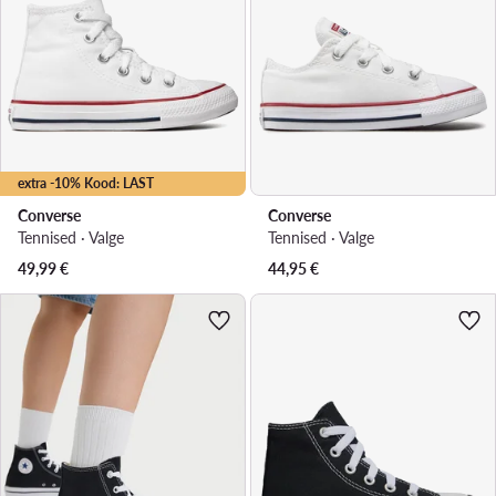
extra -10% Kood: LAST
Converse
Converse
Tennised · Valge
Tennised · Valge
49,99
€
44,95
€