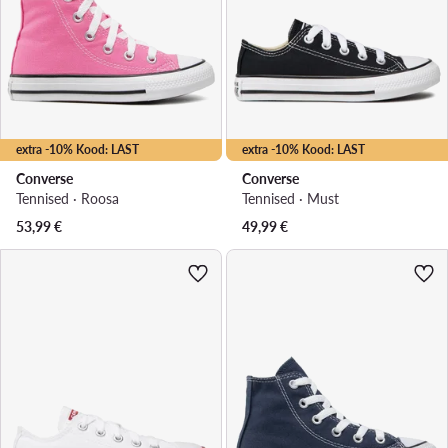
extra -10% Kood: LAST
extra -10% Kood: LAST
Converse
Converse
Tennised · Roosa
Tennised · Must
53,99
€
49,99
€