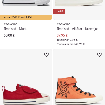
-24%
extra -35% Kood: LAST
Converse
Converse
Tennised · Must
Tennised · All Star · Kreemjas
Praegune hind
50,00
€
37,95
€
Tavahind
49,95 €
Madalaim hind
49,95 €