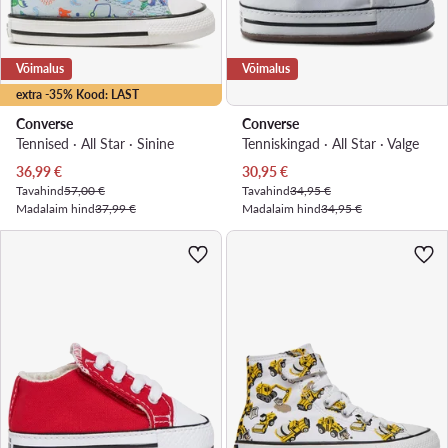
Võimalus
Võimalus
extra -35% Kood: LAST
Converse
Converse
Tennised · All Star · Sinine
Tenniskingad · All Star · Valge
Praegune hind
Praegune hind
36,99
€
30,95
€
Tavahind
57,00 €
Tavahind
34,95 €
Madalaim hind
37,99 €
Madalaim hind
34,95 €