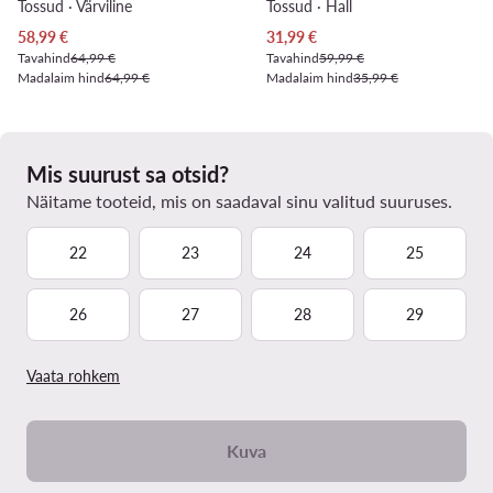
Tossud · Värviline
Tossud · Hall
Praegune hind
Praegune hind
58,99
€
31,99
€
Tavahind
64,99 €
Tavahind
59,99 €
Madalaim hind
64,99 €
Madalaim hind
35,99 €
Mis suurust sa otsid?
Näitame tooteid, mis on saadaval sinu valitud suuruses.
22
23
24
25
26
27
28
29
Vaata rohkem
Kuva