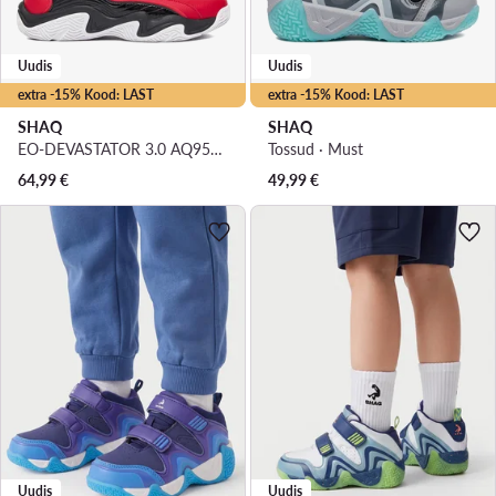
Uudis
Uudis
extra -15% Kood: LAST
extra -15% Kood: LAST
SHAQ
SHAQ
EO-DEVASTATOR 3.0 AQ95078B-R · Korvpallijalatsid
Tossud · Must
64,99
€
49,99
€
Uudis
Uudis