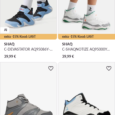
AI
extra -15% Kood: LAST
extra -15% Kood: LAST
SHAQ
SHAQ
C-DEVASTATOR AQ95086Y-BLZ · Korvpallijalatsid
C-SHAQNOTIZE AQ95000Y-WNZ · Korvpallijalatsid
39,99
€
39,99
€