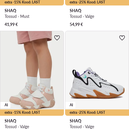
extra -15% Kood: LAST
extra -25% Kood: LAST
SHAQ
SHAQ
Tossud · Must
Tossud · Valge
41,99
€
54,99
€
AI
AI
extra -15% Kood: LAST
extra -25% Kood: LAST
SHAQ
SHAQ
Tossud · Valge
Tossud · Valge