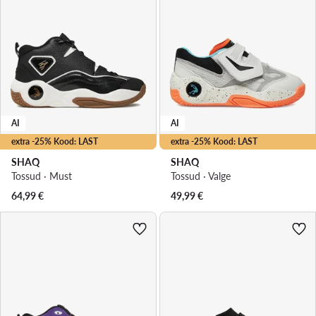
AI
AI
extra -25% Kood: LAST
extra -25% Kood: LAST
SHAQ
SHAQ
Tossud · Must
Tossud · Valge
64,99
€
49,99
€