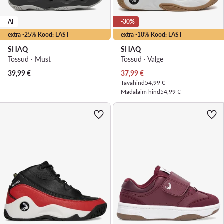
AI
-30%
extra -25% Kood: LAST
extra -10% Kood: LAST
SHAQ
SHAQ
Tossud · Must
Tossud · Valge
Praegune hind
39,99
€
37,99
€
Tavahind
54,99 €
Madalaim hind
54,99 €