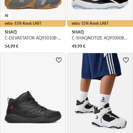
AI
extra -15% Kood: LAST
extra -15% Kood: LAST
SHAQ
SHAQ
C-DEVASTATOR AQ95010B-V · Korvpallijalatsid
C-SHAQNOTIZE AQ95000B-WBL · Korvpallijalatsid
54,99
€
49,99
€