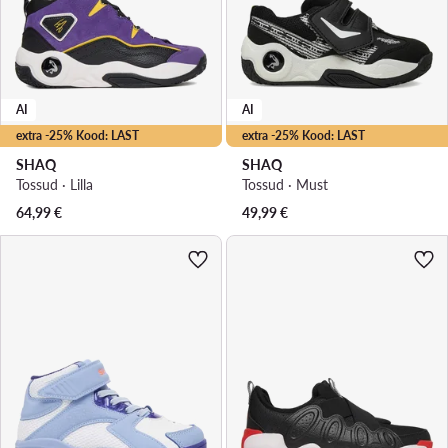
AI
AI
extra -25% Kood: LAST
extra -25% Kood: LAST
SHAQ
SHAQ
Tossud · Lilla
Tossud · Must
64,99
€
49,99
€