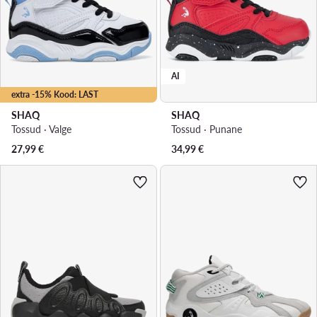
AI
extra -15% Kood: LAST
SHAQ
SHAQ
Tossud · Valge
Tossud · Punane
27,99
€
34,99
€