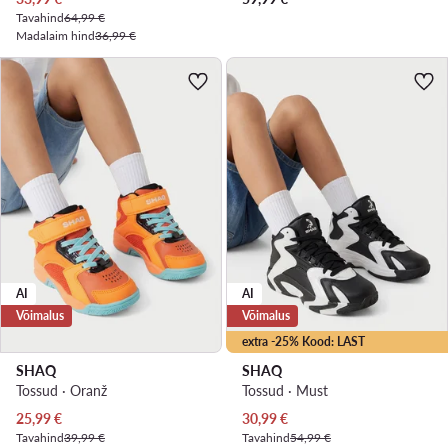
Tavahind
64,99 €
Madalaim hind
36,99 €
AI
AI
Võimalus
Võimalus
extra -25% Kood: LAST
SHAQ
SHAQ
Tossud · Oranž
Tossud · Must
Praegune hind
Praegune hind
25,99
€
30,99
€
Tavahind
39,99 €
Tavahind
54,99 €