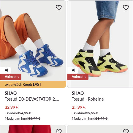
AI
AI
Võimalus
Võimalus
extra -25% Kood: LAST
SHAQ
SHAQ
Tossud EO-DEVASTATOR 2.0 AQ95042Y-MW
Tossud · Roheline
Praegune hind
Praegune hind
32,99
€
25,99
€
Tavahind
54,99 €
Tavahind
39,99 €
Madalaim hind
35,99 €
Madalaim hind
28,99 €