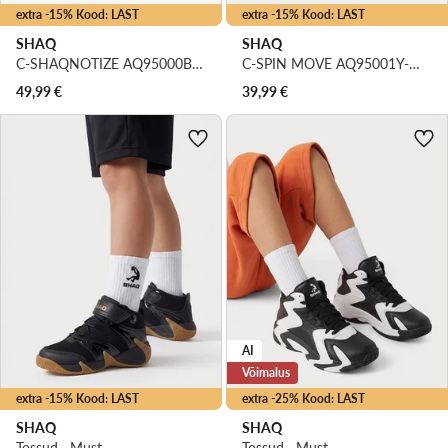
extra -15% Kood: LAST
extra -15% Kood: LAST
SHAQ
SHAQ
C-SHAQNOTIZE AQ95000B-B · Korvpallijalatsid
C-SPIN MOVE AQ95001Y-WZ · Korvpallijalatsid
49,99
€
39,99
€
AI
Võimalus
extra -15% Kood: LAST
extra -25% Kood: LAST
SHAQ
SHAQ
Tossud · Must
Tossud · Must