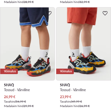
Madalaim hind
28,99 €
Madalaim hind
32,99 €
Võimalus
Võimalus
SHAQ
SHAQ
Tossud · Värviline
Tossud · Värviline
Praegune hind
Praegune hind
26,99
€
23,99
€
Tavahind
54,99 €
Tavahind
49,99 €
Madalaim hind
29,99 €
Madalaim hind
26,99 €