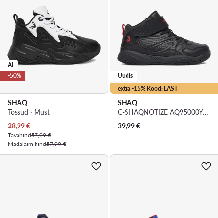
AI
-50%
Uudis
extra -15% Kood: LAST
SHAQ
SHAQ
Tossud · Must
C-SHAQNOTIZE AQ95000Y-BZ · Korvpallijalatsid
Praegune hind
28,99
€
39,99
€
Tavahind
57,99 €
Madalaim hind
57,99 €