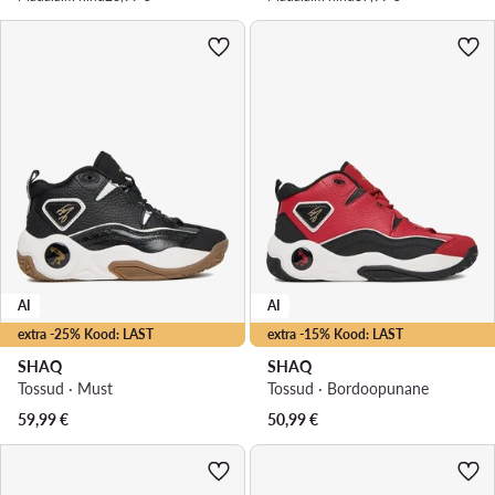
AI
AI
extra -25% Kood: LAST
extra -15% Kood: LAST
SHAQ
SHAQ
Tossud · Must
Tossud · Bordoopunane
59,99
€
50,99
€