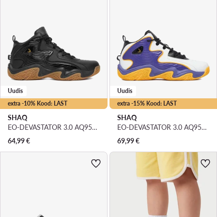
Uudis
Uudis
extra -10% Kood: LAST
extra -15% Kood: LAST
SHAQ
SHAQ
EO-DEVASTATOR 3.0 AQ95078B-B · Korvpallijalatsid
EO-DEVASTATOR 3.0 AQ95078B-U · Korvpallijalatsid
64,99
€
69,99
€