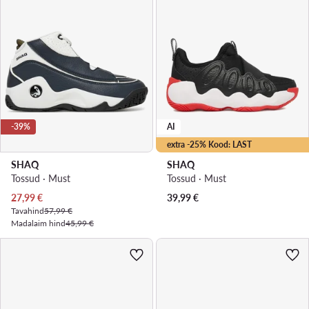
-39%
AI
extra -25% Kood: LAST
SHAQ
SHAQ
Tossud · Must
Tossud · Must
Praegune hind
27,99
€
39,99
€
Tavahind
57,99 €
Madalaim hind
45,99 €