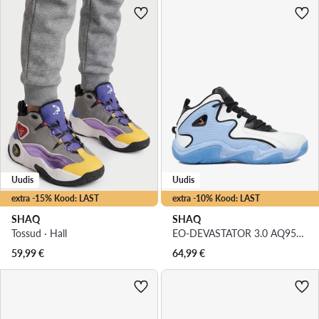
Uudis
Uudis
extra -15% Kood: LAST
extra -10% Kood: LAST
SHAQ
SHAQ
Tossud · Hall
EO-DEVASTATOR 3.0 AQ95078B-WL · Korvpallijalatsid
59,99
€
64,99
€