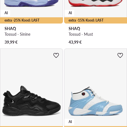
AI
AI
extra -25% Kood: LAST
extra -15% Kood: LAST
SHAQ
SHAQ
Tossud · Sinine
Tossud · Must
39,99
€
43,99
€
AI