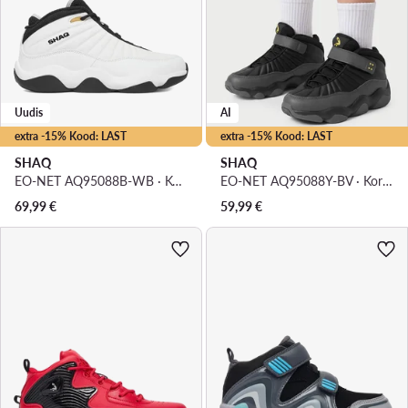
Uudis
AI
extra -15% Kood: LAST
extra -15% Kood: LAST
SHAQ
SHAQ
EO-NET AQ95088B-WB · Korvpallijalatsid
EO-NET AQ95088Y-BV · Korvpallijalatsid
69,99
€
59,99
€