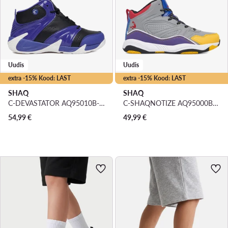
Uudis
Uudis
extra -15% Kood: LAST
extra -15% Kood: LAST
SHAQ
SHAQ
C-DEVASTATOR AQ95010B-BDW · Korvpallijalatsid
C-SHAQNOTIZE AQ95000B-B · Korvpallijalatsid
54,99
€
49,99
€