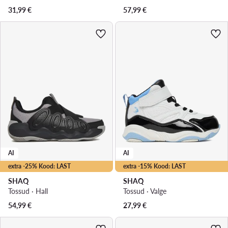
31,99
€
57,99
€
AI
AI
extra -25% Kood: LAST
extra -15% Kood: LAST
SHAQ
SHAQ
Tossud · Hall
Tossud · Valge
54,99
€
27,99
€