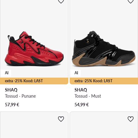
AI
AI
extra -25% Kood: LAST
extra -25% Kood: LAST
SHAQ
SHAQ
Tossud · Punane
Tossud · Must
57,99
€
54,99
€