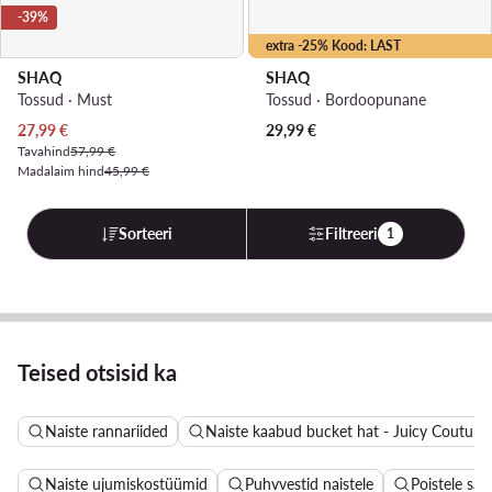
-39%
extra -25% Kood: LAST
SHAQ
SHAQ
Tossud · Must
Tossud · Bordoopunane
Praegune hind
27,99
€
29,99
€
Tavahind
57,99 €
Madalaim hind
45,99 €
Sorteeri
Filtreeri
1
Teised otsisid ka
Naiste rannariided
Naiste kaabud bucket hat - Juicy Couture
Naiste ujumiskostüümid
Puhvvestid naistele
Poistele sa