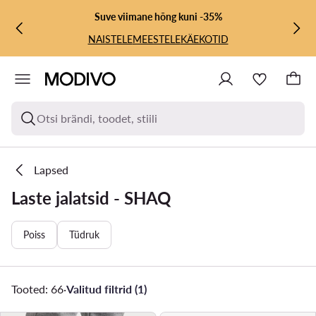
LIIGU PÕHISISU JUURDE
MINE OTSINGUSSE
Suve viimane hõng kuni -35%
NAISTELE
MEESTELE
KÄEKOTID
Otsi brändi, toodet, stiili
Lapsed
Laste jalatsid - SHAQ
Poiss
Tüdruk
Tooted: 66
·
Valitud filtrid (1)