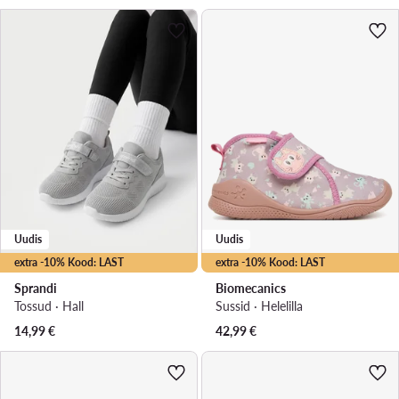
Uudis
Uudis
extra -10% Kood: LAST
extra -10% Kood: LAST
Sprandi
Biomecanics
Tossud · Hall
Sussid · Helelilla
14,99
€
42,99
€