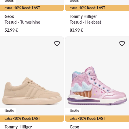
Uudis
Uudis
extra -10% Kood: LAST
extra -10% Kood: LAST
Geox
Tommy Hilfiger
Tossud · Tumesinine
Tossud · Helebeež
52,99
€
83,99
€
Uudis
Uudis
extra -10% Kood: LAST
extra -10% Kood: LAST
Tommy Hilfiger
Geox