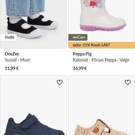
Uudis
weCare
extra -15% Kood: LAST
DeeZee
Peppa Pig
Sussid · Must
Kalossid · Põrsas Peppa · Valge
11,99
€
16,99
€