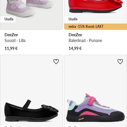
Uudis
Uudis
extra -15% Kood: LAST
DeeZee
DeeZee
Sussid · Lilla
Baleriinad · Punane
11,99
€
14,99
€