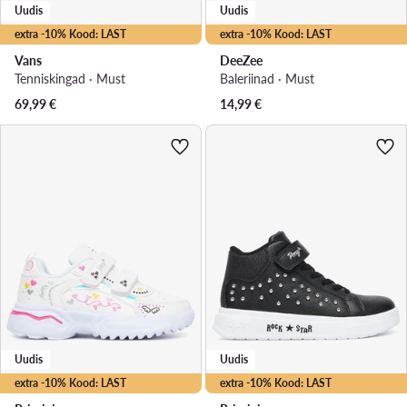
Uudis
Uudis
extra -10% Kood: LAST
extra -10% Kood: LAST
Vans
DeeZee
Tenniskingad · Must
Baleriinad · Must
69,99
€
14,99
€
Uudis
Uudis
extra -10% Kood: LAST
extra -10% Kood: LAST