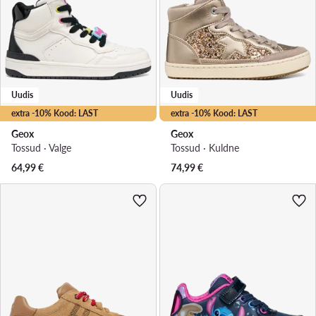
Uudis
Uudis
extra -10% Kood: LAST
extra -10% Kood: LAST
Geox
Geox
Tossud · Valge
Tossud · Kuldne
64,99
€
74,99
€