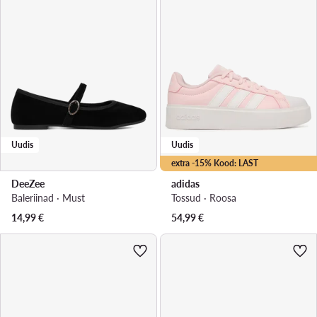
Uudis
Uudis
extra -15% Kood: LAST
DeeZee
adidas
Baleriinad · Must
Tossud · Roosa
14,99
€
54,99
€