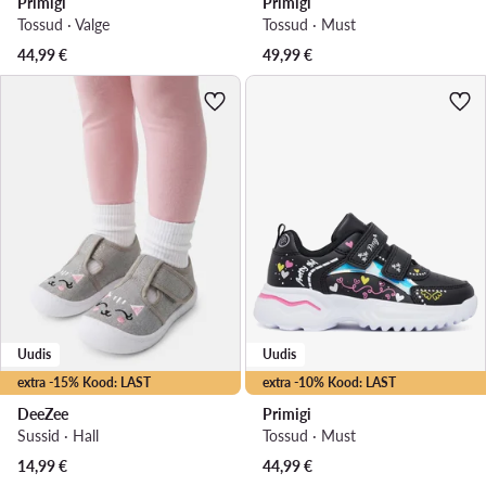
Primigi
Primigi
Tossud · Valge
Tossud · Must
44,99
€
49,99
€
Uudis
Uudis
extra -15% Kood: LAST
extra -10% Kood: LAST
DeeZee
Primigi
Sussid · Hall
Tossud · Must
14,99
€
44,99
€