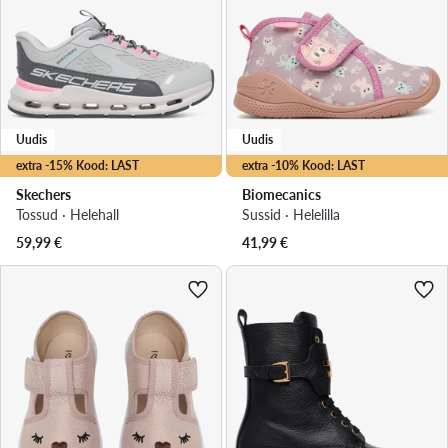
Uudis
Uudis
extra -15% Kood: LAST
extra -10% Kood: LAST
Skechers
Biomecanics
Tossud · Helehall
Sussid · Helelilla
59,99
€
41,99
€