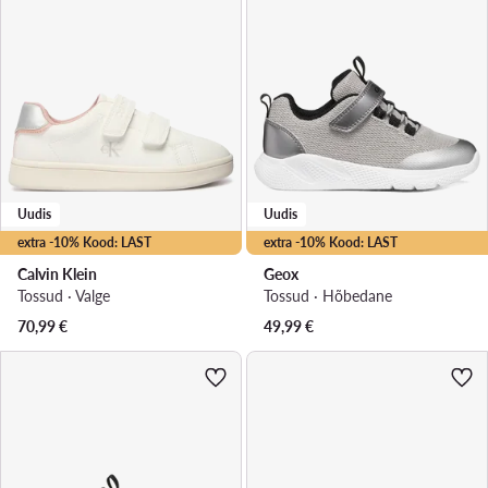
Uudis
Uudis
extra -10% Kood: LAST
extra -10% Kood: LAST
Calvin Klein
Geox
Tossud · Valge
Tossud · Hõbedane
70,99
€
49,99
€