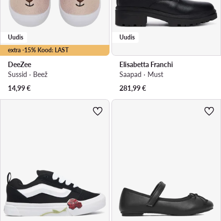
Uudis
Uudis
extra -15% Kood: LAST
DeeZee
Elisabetta Franchi
Sussid · Beež
Saapad · Must
14,99
€
281,99
€