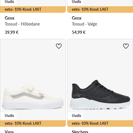
Uudis
Uudis
extra -10% Kood: LAST
extra -10% Kood: LAST
Geox
Geox
Tossud · Hõbedane
Tossud · Valge
39,99
€
54,99
€
Uudis
Uudis
extra -10% Kood: LAST
extra -10% Kood: LAST
Vans
Skechers