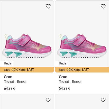
Uudis
Uudis
extra -10% Kood: LAST
extra -10% Kood: LAST
Geox
Geox
Tossud · Roosa
Tossud · Roosa
64,99
€
54,99
€