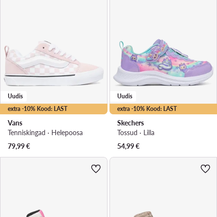
Uudis
Uudis
extra -10% Kood: LAST
extra -10% Kood: LAST
Vans
Skechers
Tenniskingad · Heleроosa
Tossud · Lilla
79,99
€
54,99
€