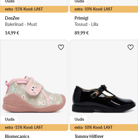
Uudis
Uudis
extra -15% Kood: LAST
extra -10% Kood: LAST
DeeZee
Primigi
Baleriinad · Must
Tossud · Lilla
14,99
€
89,99
€
Uudis
Uudis
extra -15% Kood: LAST
extra -10% Kood: LAST
Biomecanics
Tommy Hilfiger