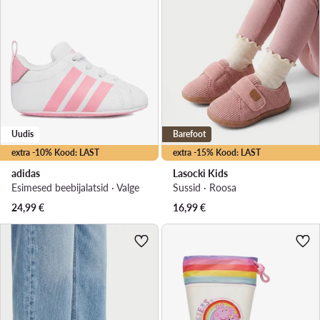
Uudis
Barefoot
extra -10% Kood: LAST
extra -15% Kood: LAST
adidas
Lasocki Kids
Esimesed beebijalatsid · Valge
Sussid · Roosa
24,99
€
16,99
€