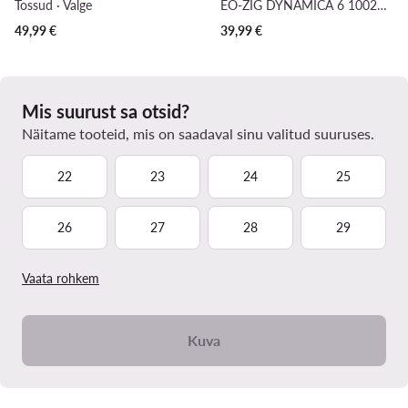
Tossud · Valge
EO-ZIG DYNAMICA 6 100270609 · Jooksujalatsid
49,99
€
39,99
€
Mis suurust sa otsid?
Näitame tooteid, mis on saadaval sinu valitud suuruses.
22
23
24
25
26
27
28
29
Vaata rohkem
Kuva