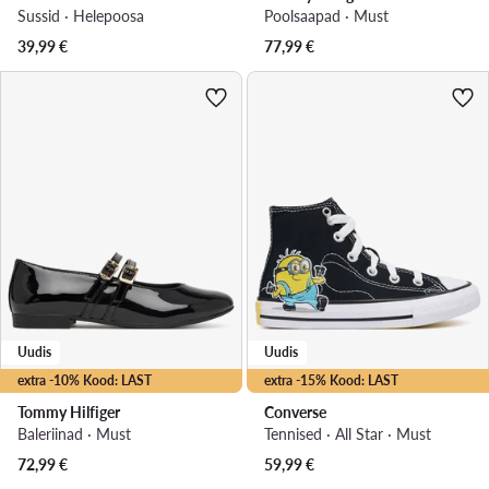
Sussid · Heleроosa
Poolsaapad · Must
39,99
€
77,99
€
Uudis
Uudis
extra -10% Kood: LAST
extra -15% Kood: LAST
Tommy Hilfiger
Converse
Baleriinad · Must
Tennised · All Star · Must
72,99
€
59,99
€