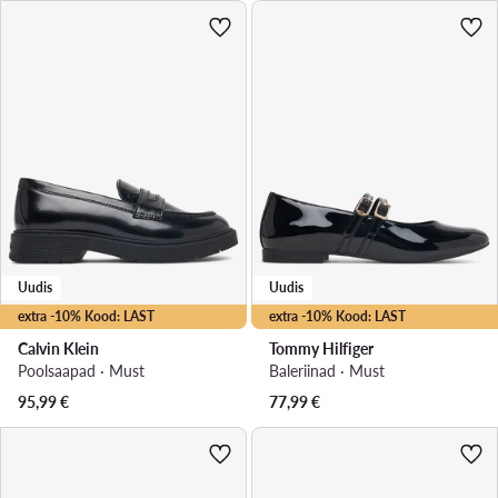
Uudis
Uudis
extra -10% Kood: LAST
extra -10% Kood: LAST
Calvin Klein
Tommy Hilfiger
Poolsaapad · Must
Baleriinad · Must
95,99
€
77,99
€