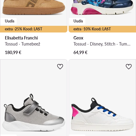
Uudis
Uudis
extra -25% Kood: LAST
extra -10% Kood: LAST
Elisabetta Franchi
Geox
Tossud · Tumebeež
Tossud · Disney, Stitch · Tumesinine
180,99
€
64,99
€