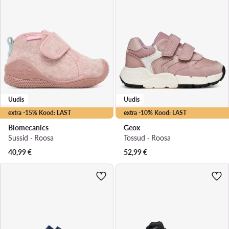
Uudis
Uudis
extra -15% Kood: LAST
extra -10% Kood: LAST
Biomecanics
Geox
Sussid · Roosa
Tossud · Roosa
40,99
€
52,99
€