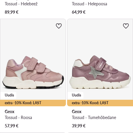
Tossud · Helebeež
Tossud · Heleроosa
89,99
€
64,99
€
Uudis
Uudis
extra -10% Kood: LAST
extra -10% Kood: LAST
Geox
Geox
Tossud · Roosa
Tossud · Tumehõbedane
57,99
€
39,99
€