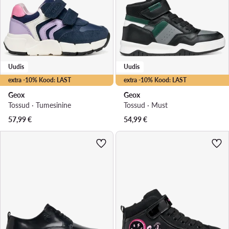
Uudis
Uudis
extra -10% Kood: LAST
extra -10% Kood: LAST
Geox
Geox
Tossud · Tumesinine
Tossud · Must
57,99
€
54,99
€