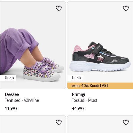
Uudis
Uudis
extra -10% Kood: LAST
DeeZee
Primigi
Tennised · Värviline
Tossud · Must
11,99
€
44,99
€