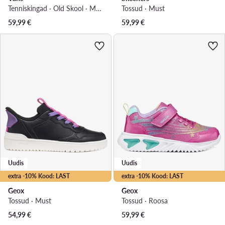
Tenniskingad · Old Skool · Must
Tossud · Must
59,99
€
59,99
€
Uudis
Uudis
extra -10% Kood: LAST
extra -10% Kood: LAST
Geox
Geox
Tossud · Must
Tossud · Roosa
54,99
€
59,99
€