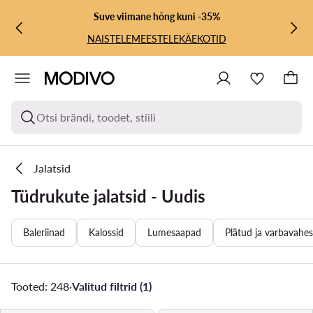
LIIGU PÕHISISU JUURDE
MINE OTSINGUSSE
Suve viimane hõng kuni -35%
NAISTELE
MEESTELE
KÄEKOTID
Otsi brändi, toodet, stiili
Jalatsid
Tüdrukute jalatsid - Uudis
Baleriinad
Kalossid
Lumesaapad
Plätud ja varbavahe
Tooted: 248
·
Valitud filtrid (1)