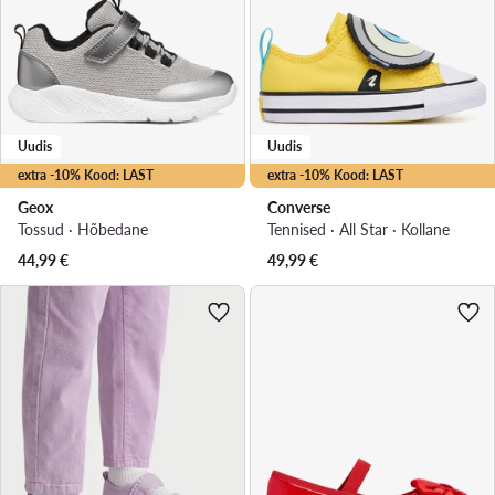
Uudis
Uudis
extra -10% Kood: LAST
extra -10% Kood: LAST
Geox
Converse
Tossud · Hõbedane
Tennised · All Star · Kollane
44,99
€
49,99
€