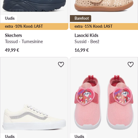
Uudis
Barefoot
extra -10% Kood: LAST
extra -15% Kood: LAST
Skechers
Lasocki Kids
Tossud · Tumesinine
Sussid · Beež
49,99
€
16,99
€
Uudis
Uudis