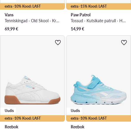
extra -10% Kood: LAST
extra -15% Kood: LAST
Vans
Paw Patrol
Tenniskingad · Old Skool · Kreemjas
Tossud · Kutsikate patrull · Heleроosa
69,99
€
14,99
€
Uudis
Uudis
extra -10% Kood: LAST
extra -10% Kood: LAST
Reebok
Reebok