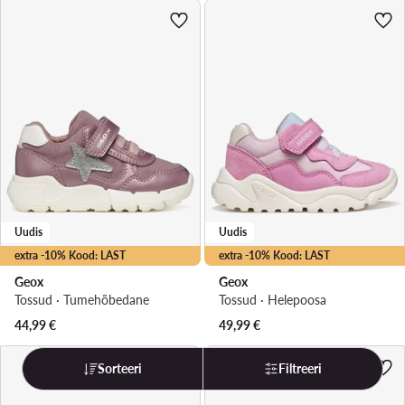
Uudis
Uudis
extra -10% Kood: LAST
extra -10% Kood: LAST
Geox
Geox
Tossud · Tumehõbedane
Tossud · Heleроosa
44,99
€
49,99
€
Sorteeri
Filtreeri