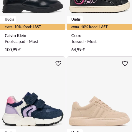
Uudis
Uudis
extra -10% Kood: LAST
extra -10% Kood: LAST
Calvin Klein
Geox
Poolsaapad · Must
Tossud · Must
100,99
€
64,99
€