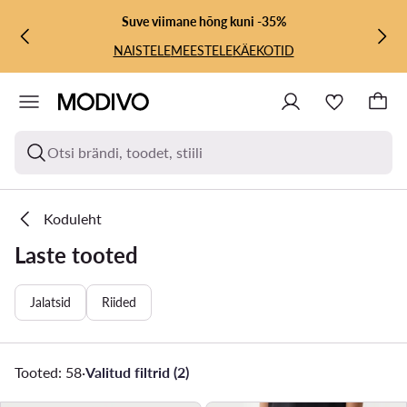
LIIGU PÕHISISU JUURDE
MINE OTSINGUSSE
Suve viimane hõng kuni -35%
NAISTELE
MEESTELE
KÄEKOTID
Otsi brändi, toodet, stiili
Koduleht
Laste tooted
Jalatsid
Riided
Tooted: 58
·
Valitud filtrid (2)