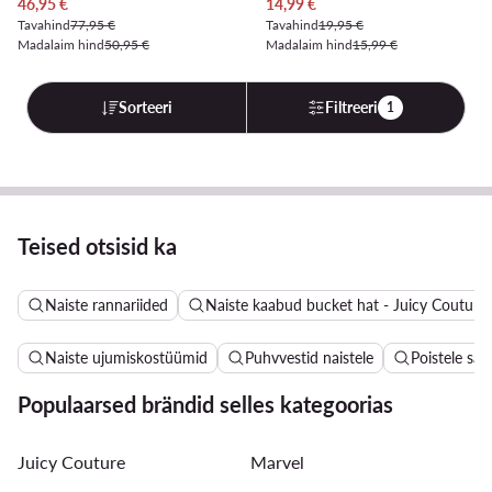
Praegune hind
Praegune hind
46,95
€
14,99
€
Tavahind
77,95 €
Tavahind
19,95 €
Madalaim hind
50,95 €
Madalaim hind
15,99 €
Sorteeri
Filtreeri
1
Teised otsisid ka
Naiste rannariided
Naiste kaabud bucket hat - Juicy Couture
Naiste ujumiskostüümid
Puhvvestid naistele
Poistele sa
Populaarsed brändid selles kategoorias
Juicy Couture
Marvel