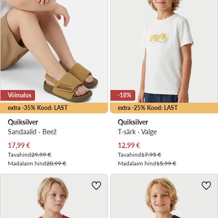
Võimalus
-18%
extra -35% Kood: LAST
extra -25% Kood: LAST
Quiksilver
Quiksilver
Sandaalid · Beež
T-särk · Valge
Praegune hind
Praegune hind
17,99
€
12,99
€
Tavahind
29,99 €
Tavahind
17,95 €
Madalaim hind
20,99 €
Madalaim hind
15,99 €