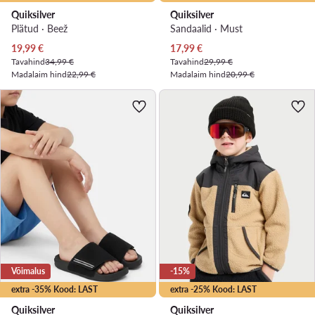
Quiksilver
Quiksilver
Plätud · Beež
Sandaalid · Must
Praegune hind
Praegune hind
19,99
€
17,99
€
Tavahind
34,99 €
Tavahind
29,99 €
Madalaim hind
22,99 €
Madalaim hind
20,99 €
Võimalus
-15%
extra -35% Kood: LAST
extra -25% Kood: LAST
Quiksilver
Quiksilver