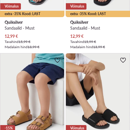
Võimalus
Võimalus
extra -35% Kood: LAST
extra -35% Kood: LAST
Quiksilver
Quiksilver
Sandaalid · Must
Sandaalid · Must
Praegune hind
Praegune hind
12,99
€
12,99
€
Tavahind
15,99 €
Tavahind
15,99 €
Madalaim hind
13,99 €
Madalaim hind
13,99 €
-15%
Võimalus