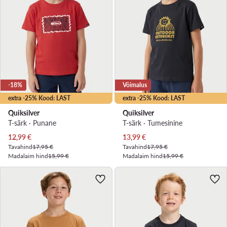
-18%
Võimalus
extra -25% Kood: LAST
extra -25% Kood: LAST
Quiksilver
Quiksilver
T-särk · Punane
T-särk · Tumesinine
Praegune hind
Praegune hind
12,99
€
13,99
€
Tavahind
17,95 €
Tavahind
17,95 €
Madalaim hind
15,99 €
Madalaim hind
15,99 €