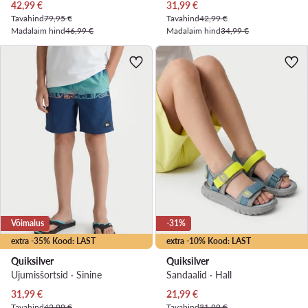
Praegune hind
Praegune hind
42,99
€
31,99
€
Tavahind
79,95 €
Tavahind
42,99 €
Madalaim hind
46,99 €
Madalaim hind
34,99 €
Võimalus
-31%
extra -35% Kood: LAST
extra -10% Kood: LAST
Quiksilver
Quiksilver
Ujumisšortsid · Sinine
Sandaalid · Hall
Praegune hind
Praegune hind
31,99
€
21,99
€
Tavahind
42,99 €
Tavahind
31,99 €