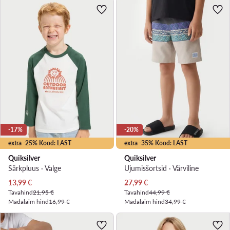
-17%
-20%
extra -25% Kood: LAST
extra -35% Kood: LAST
Quiksilver
Quiksilver
Särkpluus · Valge
Ujumisšortsid · Värviline
Praegune hind
Praegune hind
13,99
€
27,99
€
Tavahind
21,95 €
Tavahind
44,99 €
Madalaim hind
16,99 €
Madalaim hind
34,99 €