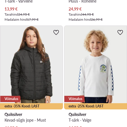
T-särk · Värviline
Pluus · Roheline
Praegune hind
Praegune hind
13,99
€
24,99
€
Tavahind
24,95 €
Tavahind
44,95 €
Madalaim hind
17,99 €
Madalaim hind
26,99 €
Võimalus
Võimalus
extra -35% Kood: LAST
extra -25% Kood: LAST
Quiksilver
Quiksilver
Kevad-sügis jope · Must
T-särk · Valge