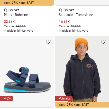
extra -25% Kood: LAST
Quiksilver
Quiksilver
Pluus · Roheline
Sandaalid · Tumesinine
Praegune hind
Praegune hind
22,99
€
16,99
€
Tavahind
44,95 €
Tavahind
39,95 €
Madalaim hind
24,99 €
Madalaim hind
39,95 €
-48%
Võimalus
extra -25% Kood: LAST