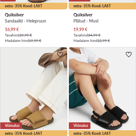
extra -35% Kood: LAST
extra -35% Kood: LAST
Quiksilver
Quiksilver
Sandaalid · Helepruun
Plätud · Must
Praegune hind
Praegune hind
16,99
€
19,99
€
Tavahind
29,99 €
Tavahind
34,99 €
Madalaim hind
19,99 €
Madalaim hind
22,99 €
Võimalus
Võimalus
extra -35% Kood: LAST
extra -35% Kood: LAST