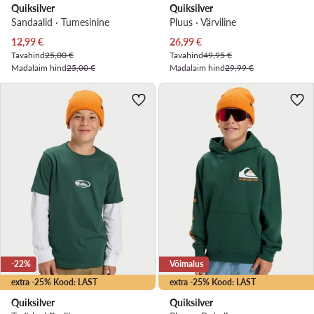
Quiksilver
Quiksilver
Sandaalid · Tumesinine
Pluus · Värviline
Praegune hind
Praegune hind
12,99
€
26,99
€
Tavahind
25,00 €
Tavahind
49,95 €
Madalaim hind
25,00 €
Madalaim hind
29,99 €
-22%
Võimalus
extra -25% Kood: LAST
extra -25% Kood: LAST
Quiksilver
Quiksilver