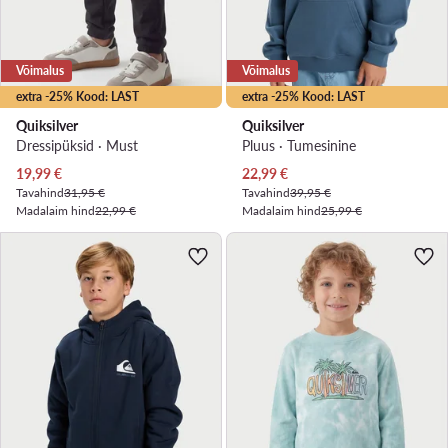
Võimalus
Võimalus
extra -25% Kood: LAST
extra -25% Kood: LAST
Quiksilver
Quiksilver
Dressipüksid · Must
Pluus · Tumesinine
Praegune hind
Praegune hind
19,99
€
22,99
€
Tavahind
31,95 €
Tavahind
39,95 €
Madalaim hind
22,99 €
Madalaim hind
25,99 €