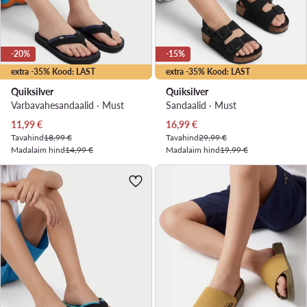
-20%
-15%
extra -35% Kood: LAST
extra -35% Kood: LAST
Quiksilver
Quiksilver
Varbavahesandaalid · Must
Sandaalid · Must
Praegune hind
Praegune hind
11,99
€
16,99
€
Tavahind
18,99 €
Tavahind
29,99 €
Madalaim hind
14,99 €
Madalaim hind
19,99 €