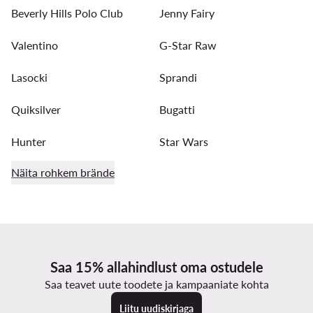
Beverly Hills Polo Club
Jenny Fairy
Valentino
G-Star Raw
Lasocki
Sprandi
Quiksilver
Bugatti
Hunter
Star Wars
Näita rohkem brände
Saa 15% allahindlust oma ostudele
Saa teavet uute toodete ja kampaaniate kohta
Liitu uudiskirjaga