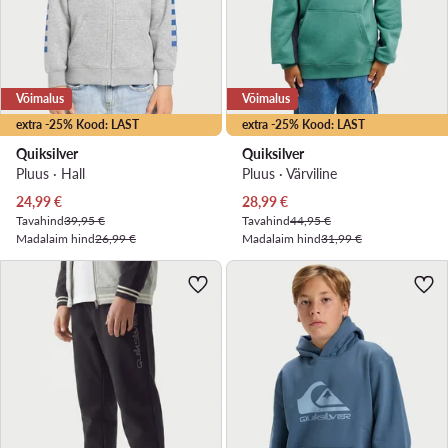
Võimalus
Võimalus
extra -25% Kood: LAST
extra -25% Kood: LAST
Quiksilver
Quiksilver
Pluus · Hall
Pluus · Värviline
Praegune hind
Praegune hind
24,99
€
28,99
€
Tavahind
39,95 €
Tavahind
44,95 €
Madalaim hind
26,99 €
Madalaim hind
31,99 €