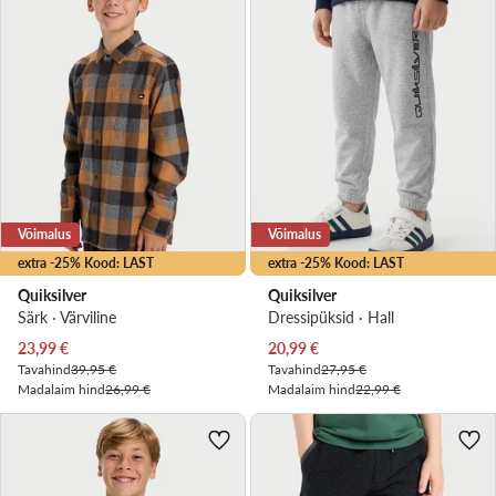
Võimalus
Võimalus
extra -25% Kood: LAST
extra -25% Kood: LAST
Quiksilver
Quiksilver
Särk · Värviline
Dressipüksid · Hall
Praegune hind
Praegune hind
23,99
€
20,99
€
Tavahind
39,95 €
Tavahind
27,95 €
Madalaim hind
26,99 €
Madalaim hind
22,99 €