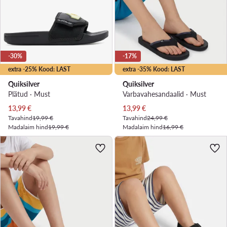
-30%
-17%
extra -25% Kood: LAST
extra -35% Kood: LAST
Quiksilver
Quiksilver
Plätud · Must
Varbavahesandaalid · Must
Praegune hind
Praegune hind
13,99
€
13,99
€
Tavahind
19,99 €
Tavahind
24,99 €
Madalaim hind
19,99 €
Madalaim hind
16,99 €