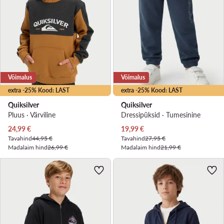
Võimalus
Võimalus
extra -25% Kood: LAST
extra -25% Kood: LAST
Quiksilver
Quiksilver
Pluus · Värviline
Dressipüksid · Tumesinine
Praegune hind
Praegune hind
24,99
€
19,99
€
Tavahind
44,95 €
Tavahind
27,95 €
Madalaim hind
26,99 €
Madalaim hind
21,99 €