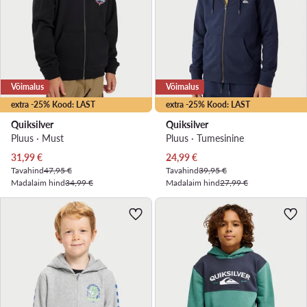
Võimalus
Võimalus
extra -25% Kood: LAST
extra -25% Kood: LAST
Quiksilver
Quiksilver
Pluus · Must
Pluus · Tumesinine
Praegune hind
Praegune hind
31,99
€
24,99
€
Tavahind
47,95 €
Tavahind
39,95 €
Madalaim hind
34,99 €
Madalaim hind
27,99 €