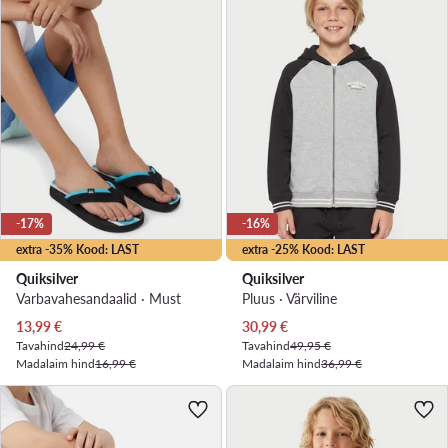
-17%
-16%
extra -35% Kood: LAST
extra -25% Kood: LAST
Quiksilver
Quiksilver
Varbavahesandaalid · Must
Pluus · Värviline
Praegune hind
Praegune hind
13,99
€
30,99
€
Tavahind
24,99 €
Tavahind
49,95 €
Madalaim hind
16,99 €
Madalaim hind
36,99 €