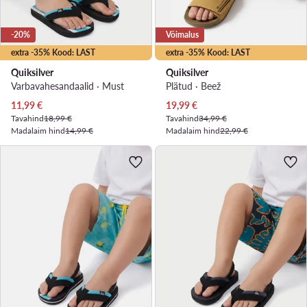
-20%
Võimalus
extra -35% Kood: LAST
extra -35% Kood: LAST
Quiksilver
Quiksilver
Varbavahesandaalid · Must
Plätud · Beež
Praegune hind
Praegune hind
11,99
€
19,99
€
Tavahind
18,99 €
Tavahind
34,99 €
Madalaim hind
14,99 €
Madalaim hind
22,99 €