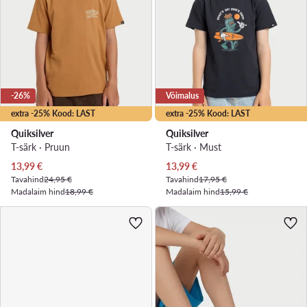
-26%
Võimalus
extra -25% Kood: LAST
extra -25% Kood: LAST
Quiksilver
Quiksilver
T-särk · Pruun
T-särk · Must
Praegune hind
Praegune hind
13,99
€
13,99
€
Tavahind
24,95 €
Tavahind
17,95 €
Madalaim hind
18,99 €
Madalaim hind
15,99 €