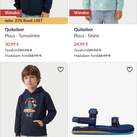
Võimalus
Võimalus
extra -25% Kood: LAST
Quiksilver
Quiksilver
Pluus · Tumesinine
Pluus · Sinine
Praegune hind
Praegune hind
30,99
€
24,99
€
Tavahind
59,95 €
Tavahind
39,95 €
Madalaim hind
33,99 €
Madalaim hind
26,99 €