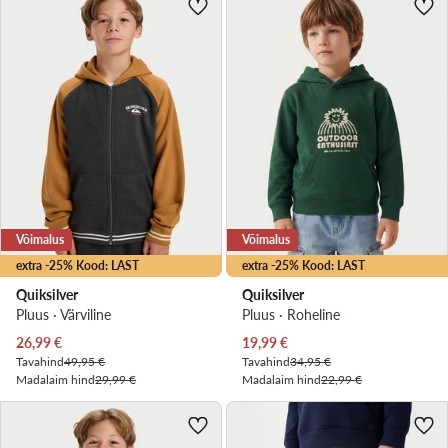
Võimalus
Võimalus
extra -25% Kood: LAST
extra -25% Kood: LAST
Quiksilver
Quiksilver
Pluus · Värviline
Pluus · Roheline
Praegune hind
Praegune hind
26,99
€
19,99
€
Tavahind
49,95 €
Tavahind
34,95 €
Madalaim hind
29,99 €
Madalaim hind
22,99 €