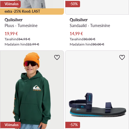
Võimalus
-50%
extra -25% Kood: LAST
Quiksilver
Quiksilver
Pluus · Tumesinine
Sandaalid · Tumesinine
Praegune hind
Praegune hind
19,99
€
14,99
€
Tavahind
34,95 €
Tavahind
30,00 €
Madalaim hind
22,99 €
Madalaim hind
30,00 €
Võimalus
-57%