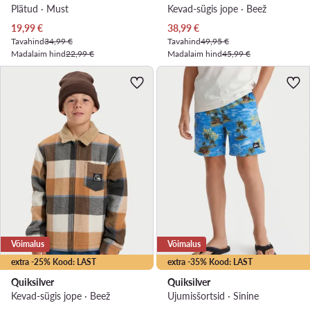
Plätud · Must
Kevad-sügis jope · Beež
Praegune hind
Praegune hind
19,99
€
38,99
€
Tavahind
34,99 €
Tavahind
49,95 €
Madalaim hind
22,99 €
Madalaim hind
45,99 €
Võimalus
Võimalus
extra -25% Kood: LAST
extra -35% Kood: LAST
Quiksilver
Quiksilver
Kevad-sügis jope · Beež
Ujumisšortsid · Sinine