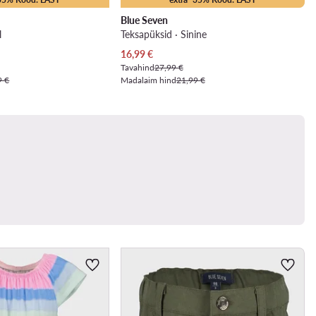
Blue Seven
l
Teksapüksid · Sinine
Praegune hind
16,99
€
Tavahind
27,99 €
9 €
Madalaim hind
21,99 €