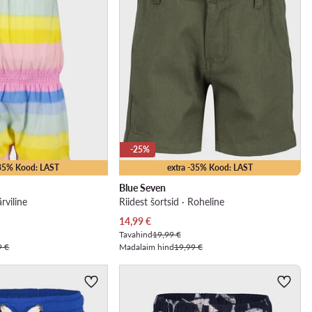
-25%
-35% Kood: LAST
extra -35% Kood: LAST
Blue Seven
rviline
Riidest šortsid · Roheline
Praegune hind
14,99
€
Tavahind
19,99 €
9 €
Madalaim hind
19,99 €