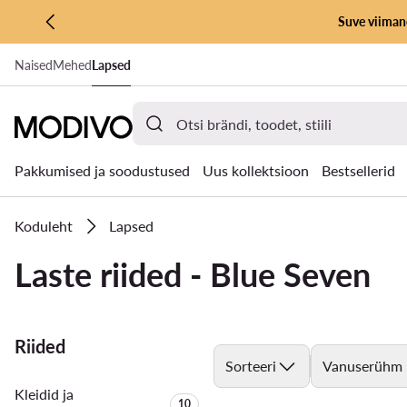
Suve viimane
LIIGU PÕHISISU JUURDE
Naised
Mehed
Lapsed
MINE OTSINGUSSE
Pakkumised ja soodustused
Uus kollektsioon
Bestsellerid
Koduleht
Lapsed
Laste riided - Blue Seven
Riided
Sorteeri
Vanuserühm
Kleidid ja
Toodete arv:
10