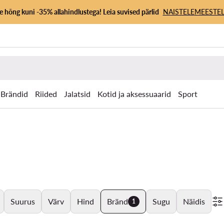
 hõng kuni -35% allahindlustega! Leia suvised pärlid
NAISTELE
MEESTEL
Brändid
Riided
Jalatsid
Kotid ja aksessuaarid
Sport
Suurus
Värv
Hind
Bränd
Sugu
Näidis
1