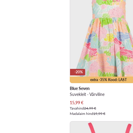
-20%
extra -35% Kood: LAST
Blue Seven
Suvekleit · Värviline
Praegune hind
15,99
€
Tavahind
24,99 €
Madalaim hind
19,99 €