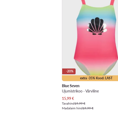
-20%
extra -35% Kood: LAST
Blue Seven
Ujumistrikoo · Värviline
Praegune hind
15,99
€
Tavahind
19,99 €
Madalaim hind
19,99 €