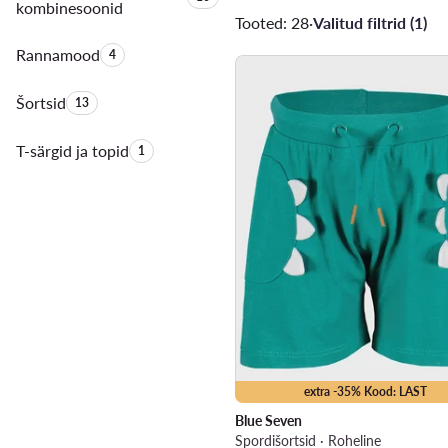
kombinesoonid
Tooted: 28
·
Valitud filtrid (1)
Rannamood
Toodete arv:
4
Šortsid
Toodete arv:
13
T-särgid ja topid
Toodete arv:
1
extra -35% Kood: LAST
Blue Seven
Spordišortsid · Roheline