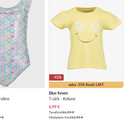
-41%
extra -35% Kood: LAST
Blue Seven
viline
T-särk · Kollane
Praegune hind
6,99
€
Tavahind
11,99 €
9 €
Madalaim hind
11,99 €