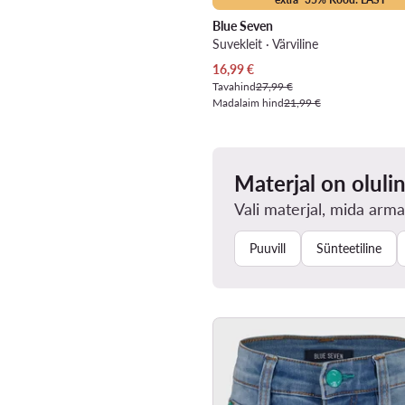
Blue Seven
Suvekleit · Värviline
Praegune hind
16,99
€
Tavahind
27,99 €
Madalaim hind
21,99 €
Materjal on oluli
Vali materjal, mida arma
Puuvill
Sünteetiline