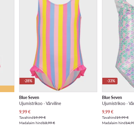
-28%
-33%
Blue Seven
Blue Seven
Ujumistrikoo · Värviline
Ujumistrikoo · Vär
Praegune hind
Praegune hind
9,99
€
9,99
€
Tavahind
19,99 €
Tavahind
19,99 €
Madalaim hind
13,99 €
Madalaim hind
14,9