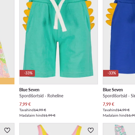
-33%
-33%
Blue Seven
Blue Seven
Spordišortsid · Roheline
Spordišortsid · Si
Praegune hind
Praegune hind
7,99
€
7,99
€
Tavahind
14,99 €
Tavahind
14,99 €
Madalaim hind
11,99 €
Madalaim hind
11,9