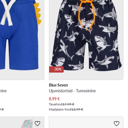
-30%
Blue Seven
nine
Ujumisšortsid · Tumesinine
Praegune hind
8,99
€
Tavahind
17,99 €
9 €
Madalaim hind
12,99 €