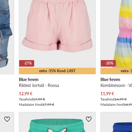
-27%
-20%
extra -35% Kood: LAST
extra 
Blue Seven
Blue Seven
Riidest šortsid · Roosa
Kombinesoon · Vä
Praegune hind
Praegune hind
12,99
€
11,99
€
Tavahind
17,99 €
Tavahind
14,99 €
Madalaim hind
17,99 €
Madalaim hind
14,9