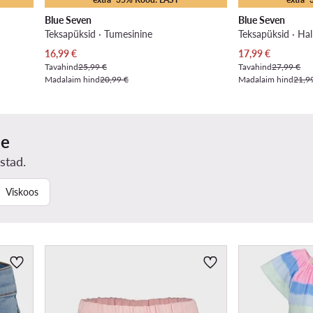
Blue Seven
Blue Seven
Teksapüksid · Tumesinine
Teksapüksid · Hal
Praegune hind
Praegune hind
16,99
€
17,99
€
Tavahind
25,99 €
Tavahind
27,99 €
Madalaim hind
20,99 €
Madalaim hind
21,9
ne
stad.
Viskoos