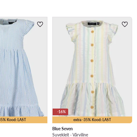
-16%
-35% Kood: LAST
extra -35% Kood: LAST
Blue Seven
Suvekleit · Värviline