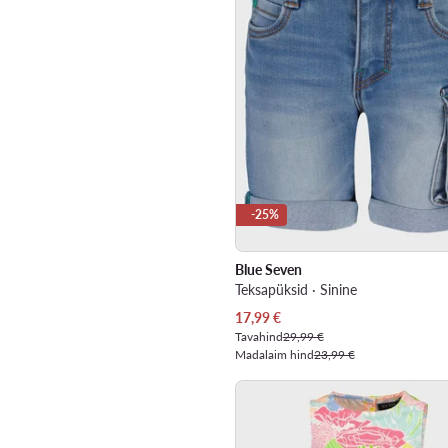
-25%
Blue Seven
Teksapüksid · Sinine
Praegune hind
17,99
€
Tavahind
29,99 €
Madalaim hind
23,99 €