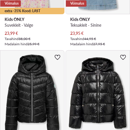
Võimalus
Võimalus
extra -35% Kood: LAST
Kids ONLY
Kids ONLY
Suvekleit · Valge
Teksakleit · Sinine
Praegune hind
Praegune hind
23,99
€
23,95
€
Tavahind
38,00 €
Tavahind
44,95 €
Madalaim hind
25,99 €
Madalaim hind
27,95 €