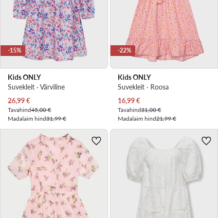
-15%
-22%
Kids ONLY
Kids ONLY
Suvekleit · Värviline
Suvekleit · Roosa
Praegune hind
Praegune hind
26,99
€
16,99
€
Tavahind
45,00 €
Tavahind
31,00 €
Madalaim hind
31,99 €
Madalaim hind
21,99 €