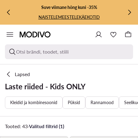
LIIGU PÕHISISU JUURDE
MINE OTSINGUSSE
Suve viimane hõng kuni -35%
NAISTELE
MEESTELE
KÄEKOTID
Otsi brändi, toodet, stiili
Lapsed
Laste riided - Kids ONLY
Kleidid ja kombinesoonid
Püksid
Rannamood
Seeliku
Tooted: 43
·
Valitud filtrid (1)