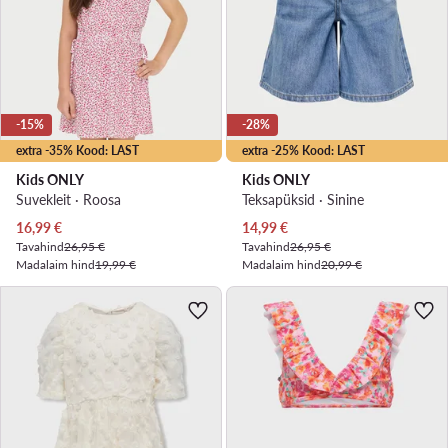
-15%
-28%
extra -35% Kood: LAST
extra -25% Kood: LAST
Kids ONLY
Kids ONLY
Suvekleit · Roosa
Teksapüksid · Sinine
Praegune hind
Praegune hind
16,99
€
14,99
€
Tavahind
26,95 €
Tavahind
26,95 €
Madalaim hind
19,99 €
Madalaim hind
20,99 €