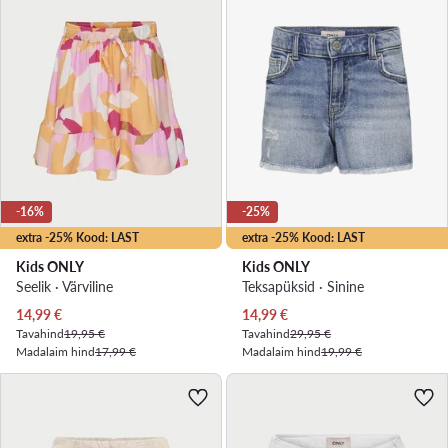
-16%
-25%
extra -25% Kood: LAST
extra -25% Kood: LAST
Kids ONLY
Kids ONLY
Seelik · Värviline
Teksapüksid · Sinine
Praegune hind
Praegune hind
14,99
€
14,99
€
Tavahind
19,95 €
Tavahind
29,95 €
Madalaim hind
17,99 €
Madalaim hind
19,99 €