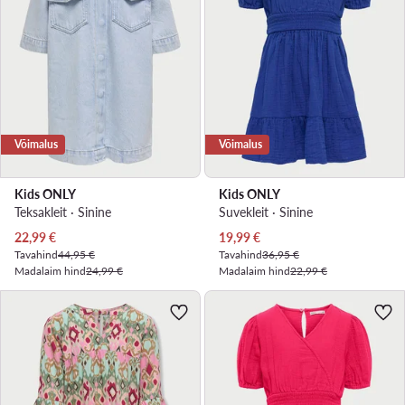
Võimalus
Võimalus
Kids ONLY
Kids ONLY
Teksakleit · Sinine
Suvekleit · Sinine
Praegune hind
Praegune hind
22,99
€
19,99
€
Tavahind
44,95 €
Tavahind
36,95 €
Madalaim hind
24,99 €
Madalaim hind
22,99 €