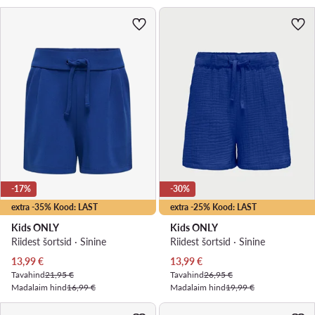
-17%
-30%
extra -35% Kood: LAST
extra -25% Kood: LAST
Kids ONLY
Kids ONLY
Riidest šortsid · Sinine
Riidest šortsid · Sinine
Praegune hind
Praegune hind
13,99
€
13,99
€
Tavahind
21,95 €
Tavahind
26,95 €
Madalaim hind
16,99 €
Madalaim hind
19,99 €