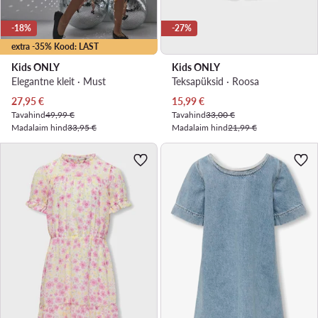
-18%
-27%
extra -35% Kood: LAST
Kids ONLY
Kids ONLY
Elegantne kleit · Must
Teksapüksid · Roosa
Praegune hind
Praegune hind
27,95
€
15,99
€
Tavahind
49,99 €
Tavahind
33,00 €
Madalaim hind
33,95 €
Madalaim hind
21,99 €