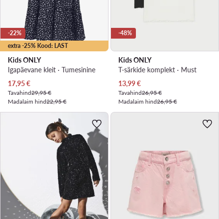
-22%
-48%
extra -25% Kood: LAST
Kids ONLY
Kids ONLY
Igapäevane kleit · Tumesinine
T-särkide komplekt · Must
Praegune hind
Praegune hind
17,95
€
13,99
€
Tavahind
29,95 €
Tavahind
26,95 €
Madalaim hind
22,95 €
Madalaim hind
26,95 €