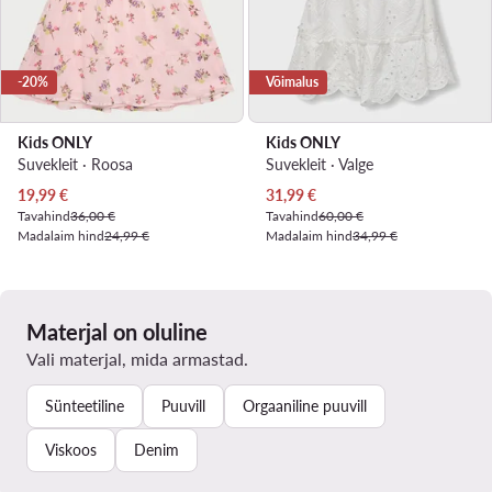
-20%
Võimalus
Kids ONLY
Kids ONLY
Suvekleit · Roosa
Suvekleit · Valge
Praegune hind
Praegune hind
19,99
€
31,99
€
Tavahind
36,00 €
Tavahind
60,00 €
Madalaim hind
24,99 €
Madalaim hind
34,99 €
Materjal on oluline
Vali materjal, mida armastad.
Sünteetiline
Puuvill
Orgaaniline puuvill
Viskoos
Denim