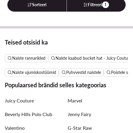
Sorteeri
Filtreeri
1
Teised otsisid ka
Naiste rannariided
Naiste kaabud bucket hat - Juicy Couture
Naiste ujumiskostüümid
Puhvvestid naistele
Poistele sa
Populaarsed brändid selles kategoorias
Juicy Couture
Marvel
Beverly Hills Polo Club
Jenny Fairy
Valentino
G-Star Raw