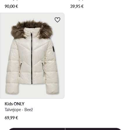
90,00
€
39,95
€
Kids ONLY
Talvejope · Beež
69,99
€