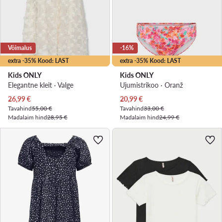
Võimalus
-16%
extra -35% Kood: LAST
extra -35% Kood: LAST
Kids ONLY
Kids ONLY
Elegantne kleit · Valge
Ujumistrikoo · Oranž
Praegune hind
Praegune hind
26,99
€
20,99
€
Tavahind
55,00 €
Tavahind
33,00 €
Madalaim hind
28,95 €
Madalaim hind
24,99 €