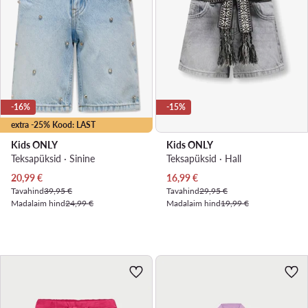
-16%
-15%
extra -25% Kood: LAST
Kids ONLY
Kids ONLY
Teksapüksid · Sinine
Teksapüksid · Hall
Praegune hind
Praegune hind
20,99
€
16,99
€
Tavahind
39,95 €
Tavahind
29,95 €
Madalaim hind
24,99 €
Madalaim hind
19,99 €