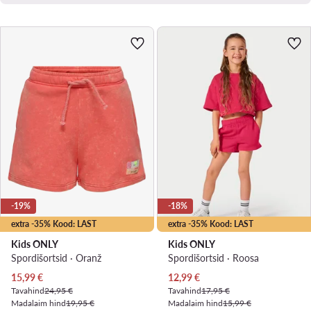
-19%
-18%
extra -35% Kood: LAST
extra -35% Kood: LAST
Kids ONLY
Kids ONLY
Spordišortsid · Oranž
Spordišortsid · Roosa
Praegune hind
Praegune hind
15,99
€
12,99
€
Tavahind
24,95 €
Tavahind
17,95 €
Madalaim hind
19,95 €
Madalaim hind
15,99 €