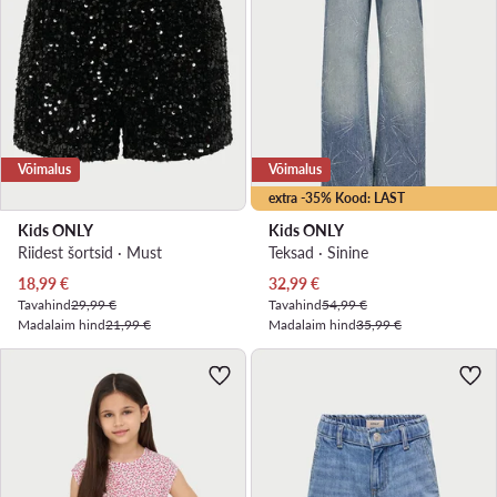
Võimalus
Võimalus
extra -35% Kood: LAST
Kids ONLY
Kids ONLY
Riidest šortsid · Must
Teksad · Sinine
Praegune hind
Praegune hind
18,99
€
32,99
€
Tavahind
29,99 €
Tavahind
54,99 €
Madalaim hind
21,99 €
Madalaim hind
35,99 €