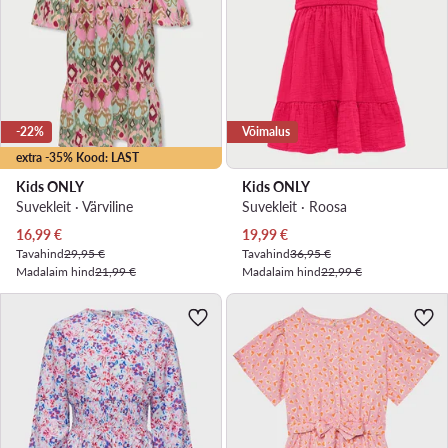
-22%
Võimalus
extra -35% Kood: LAST
Kids ONLY
Kids ONLY
Suvekleit · Värviline
Suvekleit · Roosa
Praegune hind
Praegune hind
16,99
€
19,99
€
Tavahind
29,95 €
Tavahind
36,95 €
Madalaim hind
21,99 €
Madalaim hind
22,99 €