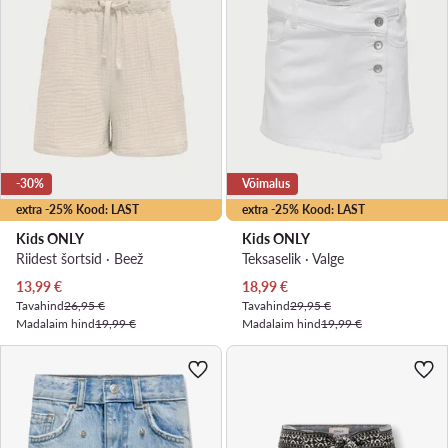
-30%
Võimalus
extra -25% Kood: LAST
extra -25% Kood: LAST
Kids ONLY
Kids ONLY
Riidest šortsid · Beež
Teksaselik · Valge
Praegune hind
Praegune hind
13,99
€
18,99
€
Tavahind
26,95 €
Tavahind
29,95 €
Madalaim hind
19,99 €
Madalaim hind
19,99 €