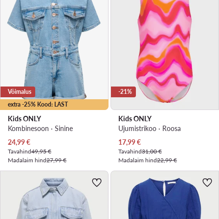
Võimalus
-21%
extra -25% Kood: LAST
Kids ONLY
Kids ONLY
Kombinesoon · Sinine
Ujumistrikoo · Roosa
Praegune hind
Praegune hind
24,99
€
17,99
€
Tavahind
49,95 €
Tavahind
31,00 €
Madalaim hind
27,99 €
Madalaim hind
22,99 €