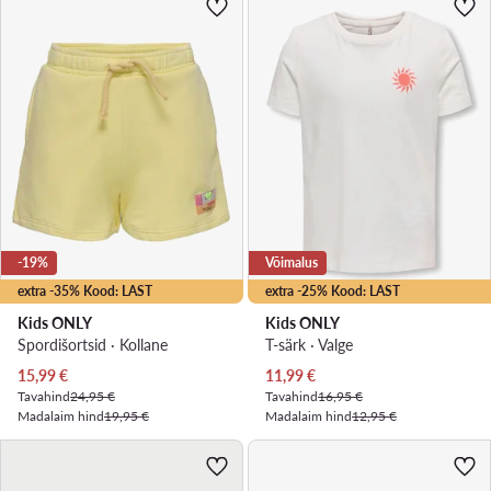
-19%
Võimalus
extra -35% Kood: LAST
extra -25% Kood: LAST
Kids ONLY
Kids ONLY
Spordišortsid · Kollane
T-särk · Valge
Praegune hind
Praegune hind
15,99
€
11,99
€
Tavahind
24,95 €
Tavahind
16,95 €
Madalaim hind
19,95 €
Madalaim hind
12,95 €