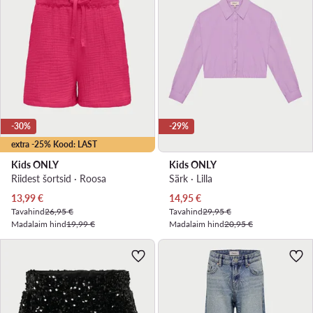
-30%
-29%
extra -25% Kood: LAST
Kids ONLY
Kids ONLY
Riidest šortsid · Roosa
Särk · Lilla
Praegune hind
Praegune hind
13,99
€
14,95
€
Tavahind
26,95 €
Tavahind
29,95 €
Madalaim hind
19,99 €
Madalaim hind
20,95 €