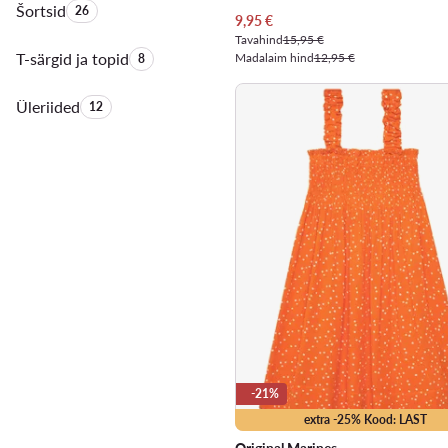
Šortsid
Toodete arv:
26
Praegune hind
9,95
€
Tavahind
15,95 €
T-särgid ja topid
Toodete arv:
Madalaim hind
12,95 €
8
Üleriided
Toodete arv:
12
-21%
extra -25% Kood: LAST