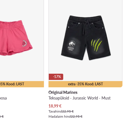
-17%
-35% Kood: LAST
extra -35% Kood: LAST
Original Marines
oosa
Teksapüksid · Jurassic World · Must
Praegune hind
18,99
€
Tavahind
22,95 €
5 €
Madalaim hind
22,95 €