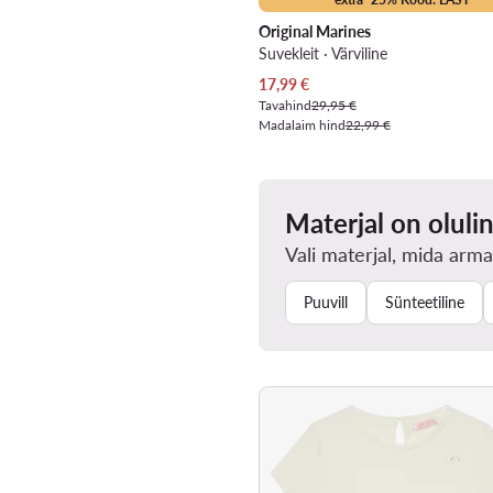
Original Marines
Suvekleit · Värviline
Praegune hind
17,99
€
Tavahind
29,95 €
Madalaim hind
22,99 €
Materjal on oluli
Vali materjal, mida arma
Puuvill
Sünteetiline