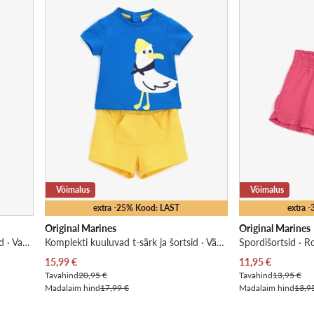
Võimalus
Võimalus
extra -25% Kood: LAST
extra 
Original Marines
Original Marines
Komplekti kuuluvad t-särk ja šortsid · Valge
Komplekti kuuluvad t-särk ja šortsid · Värviline
Spordišortsid · R
Praegune hind
Praegune hind
15,99
€
11,95
€
Tavahind
20,95 €
Tavahind
13,95 €
Madalaim hind
17,99 €
Madalaim hind
13,9