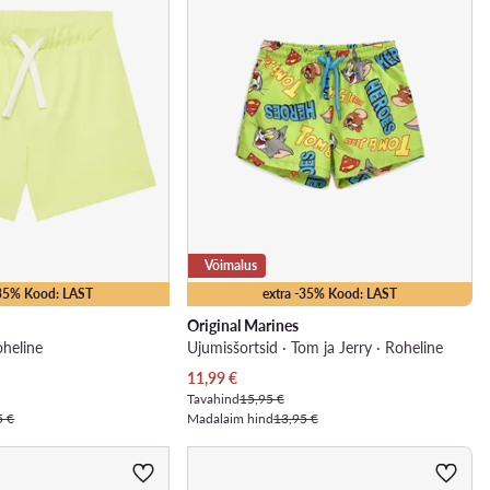
Võimalus
-35% Kood: LAST
extra -35% Kood: LAST
Original Marines
oheline
Ujumisšortsid · Tom ja Jerry · Roheline
Praegune hind
11,99
€
Tavahind
15,95 €
5 €
Madalaim hind
13,95 €