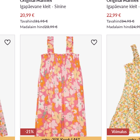
Original Marines
Original Marines
Igapäevane kleit · Sinine
Igapäevane kleit 
Praegune hind
Praegune hind
20,99
€
22,99
€
Tavahind
31,95 €
Tavahind
34,95 €
Madalaim hind
23,99 €
Madalaim hind
24,9
-21%
Võimalus
extra -25% Kood: LAST
extra 