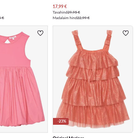
Praegune hind
17,99
€
Tavahind
29,95 €
5 €
Madalaim hind
22,99 €
-23%