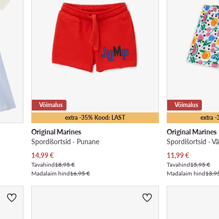
Võimalus
Võimalus
extra -35% Kood: LAST
extra 
Original Marines
Original Marines
Spordišortsid · Punane
Spordišortsid · Vä
Praegune hind
Praegune hind
14,99
€
11,99
€
Tavahind
18,95 €
Tavahind
15,95 €
Madalaim hind
16,95 €
Madalaim hind
13,9