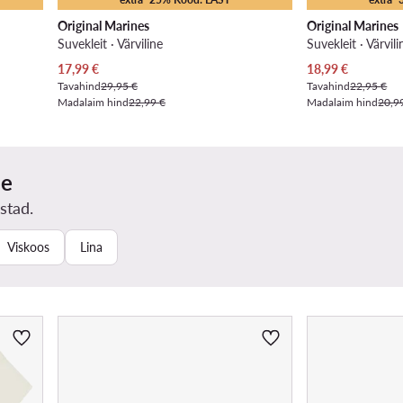
Original Marines
Original Marines
Suvekleit · Värviline
Suvekleit · Värvili
Praegune hind
Praegune hind
17,99
€
18,99
€
Tavahind
29,95 €
Tavahind
22,95 €
Madalaim hind
22,99 €
Madalaim hind
20,9
ne
stad.
Viskoos
Lina