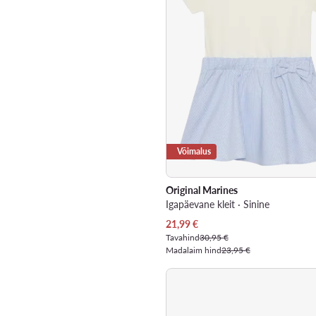
Võimalus
Original Marines
Igapäevane kleit · Sinine
Praegune hind
21,99
€
Tavahind
30,95 €
Madalaim hind
23,95 €