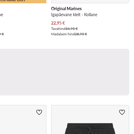
Original Marines
ne
Igapäevane kleit · Kollane
Praegune hind
22,95
€
Tavahind
34,95 €
9 €
Madalaim hind
28,95 €