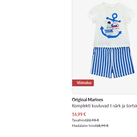
Võimalus
Original Marines
Praegune hind
16,99
€
Tavahind
22,95 €
Madalaim hind
18,99 €