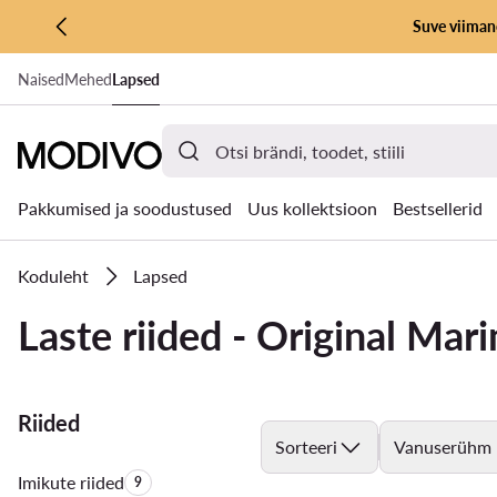
Suve viimane
LIIGU PÕHISISU JUURDE
Naised
Mehed
Lapsed
MINE OTSINGUSSE
Pakkumised ja soodustused
Uus kollektsioon
Bestsellerid
Koduleht
Lapsed
Laste riided - Original Mar
Riided
Sorteeri
Vanuserühm
Imikute riided
Toodete arv:
9