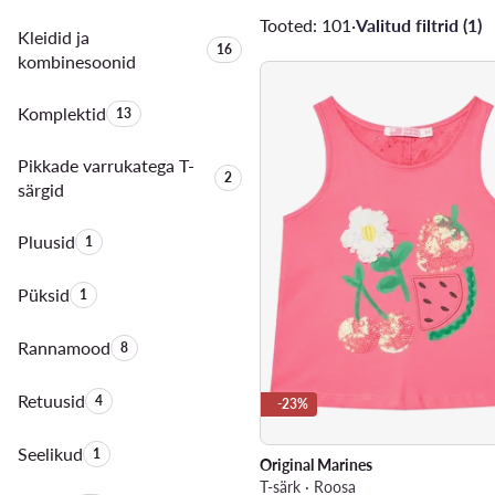
Tooted: 101
·
Valitud filtrid (1)
Kleidid ja
Toodete arv:
16
kombinesoonid
Komplektid
Toodete arv:
13
Pikkade varrukatega T-
Toodete arv:
2
särgid
Pluusid
Toodete arv:
1
Püksid
Toodete arv:
1
Rannamood
Toodete arv:
8
Retuusid
Toodete arv:
4
-23%
Seelikud
Toodete arv:
1
Original Marines
T-särk · Roosa