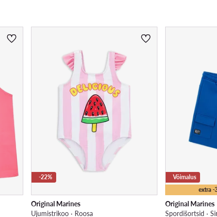
-22%
Võimalus
extra 
Original Marines
Original Marines
Ujumistrikoo · Roosa
Spordišortsid · Si