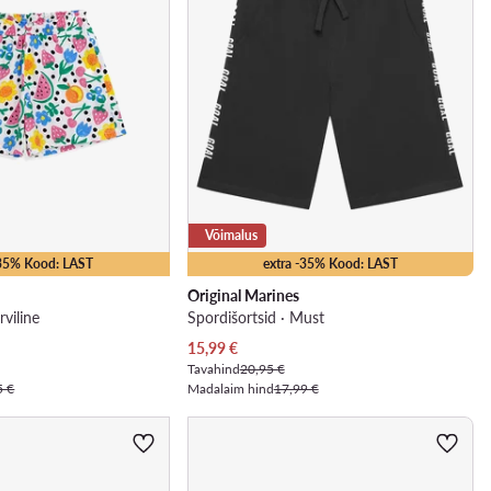
Võimalus
-35% Kood: LAST
extra -35% Kood: LAST
Original Marines
rviline
Spordišortsid · Must
Praegune hind
15,99
€
Tavahind
20,95 €
5 €
Madalaim hind
17,99 €