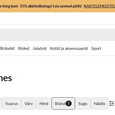
 hõng kuni -35% allahindlustega! Leia suvised pärlid
NAISTELE
MEESTEL
Brändid
Riided
Jalatsid
Kotid ja aksessuaarid
Sport
ines
Suurus
Värv
Hind
Bränd
Sugu
Näidis
1