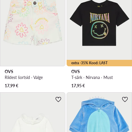
extra -35% Kood: LAST
OVS
OVS
Riidest šortsid · Valge
T-särk · Nirvana · Must
17,99
€
17,95
€