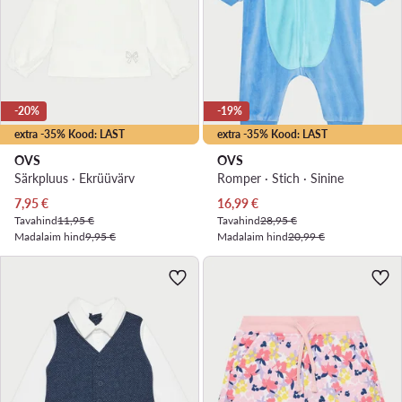
-20%
-19%
extra -35% Kood: LAST
extra -35% Kood: LAST
OVS
OVS
Särkpluus · Ekrüüvärv
Romper · Stich · Sinine
Praegune hind
Praegune hind
7,95
€
16,99
€
Tavahind
11,95 €
Tavahind
28,95 €
Madalaim hind
9,95 €
Madalaim hind
20,99 €