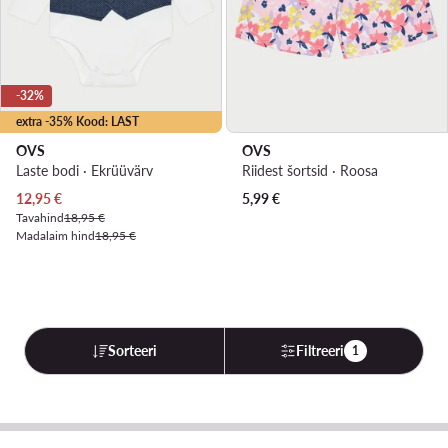
-32%
extra -35% Kood: LAST
OVS
OVS
Laste bodi · Ekrüüvärv
Riidest šortsid · Roosa
Praegune hind
12,95
€
5,99
€
Tavahind
18,95 €
Madalaim hind
18,95 €
Sorteeri
Filtreeri
1