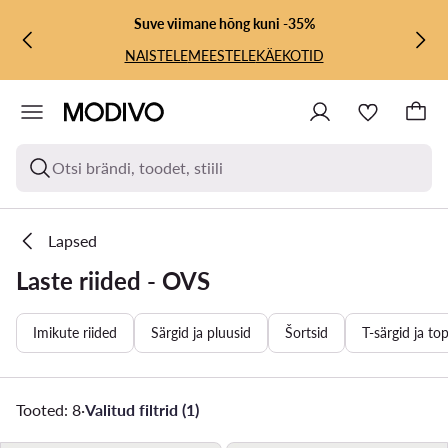
LIIGU PÕHISISU JUURDE
MINE OTSINGUSSE
Suve viimane hõng kuni -35%
NAISTELE
MEESTELE
KÄEKOTID
Otsi brändi, toodet, stiili
Lapsed
Laste riided - OVS
Imikute riided
Särgid ja pluusid
Šortsid
T-särgid ja to
Tooted: 8
·
Valitud filtrid (1)