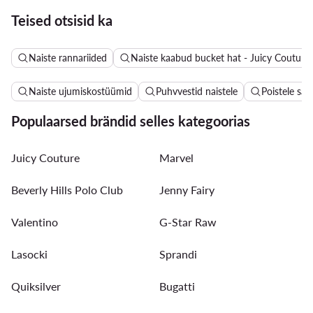
Teised otsisid ka
Naiste rannariided
Naiste kaabud bucket hat - Juicy Couture
Naiste ujumiskostüümid
Puhvvestid naistele
Poistele sa
Populaarsed brändid selles kategoorias
Juicy Couture
Marvel
Beverly Hills Polo Club
Jenny Fairy
Valentino
G-Star Raw
Lasocki
Sprandi
Quiksilver
Bugatti