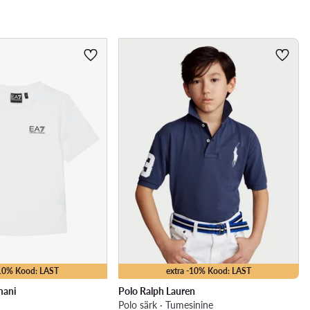
-10% Kood: LAST
extra -10% Kood: LAST
mani
Polo Ralph Lauren
Polo särk · Tumesinine