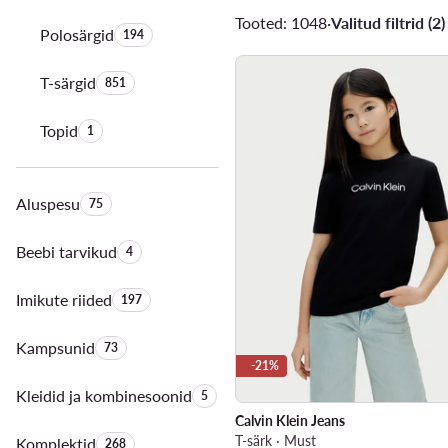
Tooted: 1048
·
Valitud filtrid (2)
Polosärgid
Toodete arv:
194
T-särgid
Toodete arv:
851
Topid
Toodete arv:
1
Aluspesu
Toodete arv:
75
Beebi tarvikud
Toodete arv:
4
Imikute riided
Toodete arv:
197
Kampsunid
Toodete arv:
73
-21%
Kleidid ja kombinesoonid
Toodete arv:
5
Calvin Klein Jeans
T-särk · Must
Komplektid
Toodete arv:
268