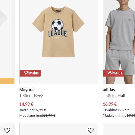
Võimalus
Võimalus
Mayoral
adidas
T-särk · Beež
T-särk · Hall
Praegune hind
Praegune hind
14,99
€
16,99
€
Tavahind
16,99 €
Tavahind
19,95 €
Madalaim hind
16,99 €
Madalaim hind
17,9