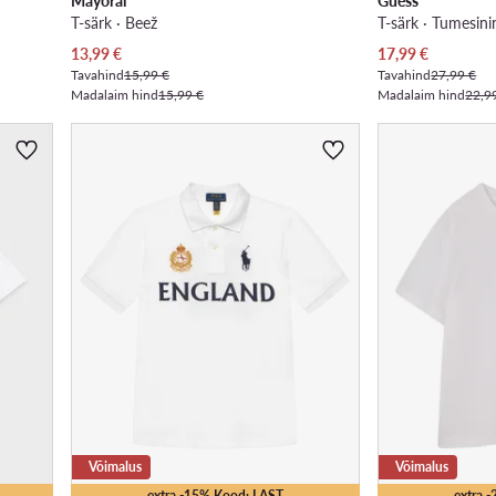
Mayoral
Guess
T-särk · Beež
T-särk · Tumesini
Praegune hind
Praegune hind
13,99
€
17,99
€
Tavahind
15,99 €
Tavahind
27,99 €
Madalaim hind
15,99 €
Madalaim hind
22,9
Võimalus
Võimalus
extra -15% Kood: LAST
extra 