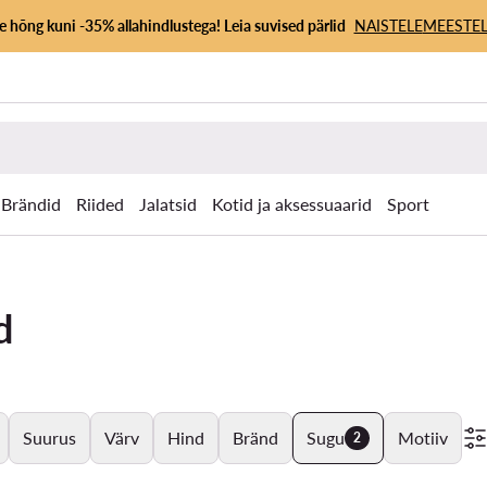
 hõng kuni -35% allahindlustega! Leia suvised pärlid
NAISTELE
MEESTEL
Brändid
Riided
Jalatsid
Kotid ja aksessuaarid
Sport
d
Suurus
Värv
Hind
Bränd
Sugu
Motiiv
2