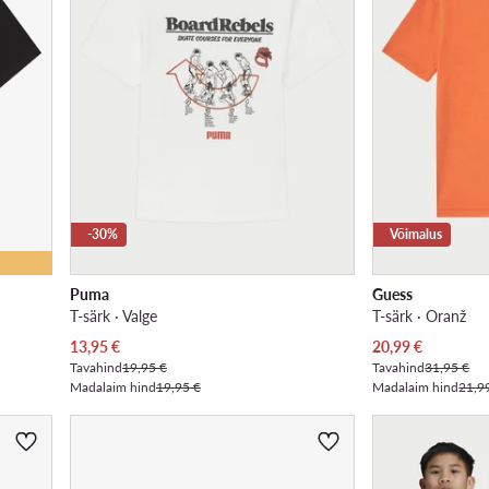
-30%
Võimalus
Puma
Guess
T-särk · Valge
T-särk · Oranž
Praegune hind
Praegune hind
13,95
€
20,99
€
Tavahind
19,95 €
Tavahind
31,95 €
Madalaim hind
19,95 €
Madalaim hind
21,9