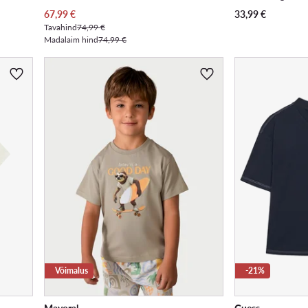
Praegune hind
67,99
€
33,99
€
Tavahind
74,99 €
Madalaim hind
74,99 €
Võimalus
-21%