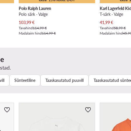
Polo Ralph Lauren
Karl Lagerfeld Ki
Polo särk · Valge
T-särk · Valge
Praegune hind
Praegune hind
103,99
€
41,99
€
Tavahind
114,99 €
Tavahind
58,99 €
Madalaim hind
114,99 €
Madalaim hind
45,9
ne
stad.
ill
Sünteetiline
Taaskasutatud puuvill
Taaskasutatud süntee