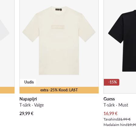
Uudis
-15%
extra -25% Kood: LAST
Napapijri
Guess
T-särk · Valge
T-särk · Must
Praegune hind
29,99
€
16,99
€
Tavahind
21,99 €
Madalaim hind
19,9