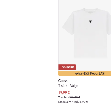
Võimalus
extra -15% Kood: LAST
Guess
T-särk · Valge
Praegune hind
19,99
€
Tavahind
21,99 €
Madalaim hind
21,99 €