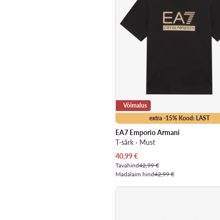
Võimalus
extra -15% Kood: LAST
EA7 Emporio Armani
T-särk · Must
Praegune hind
40,99
€
Tavahind
42,99 €
Madalaim hind
42,99 €