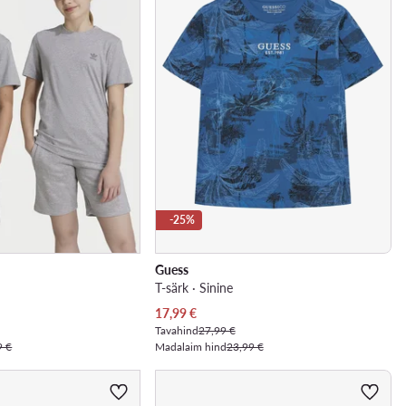
-25%
Guess
T-särk · Sinine
Praegune hind
17,99
€
Tavahind
27,99 €
9 €
Madalaim hind
23,99 €