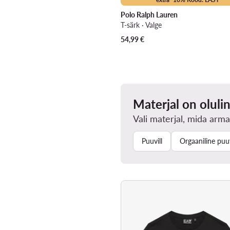
Polo Ralph Lauren
T-särk · Valge
54,99
€
Materjal on oluli
Vali materjal, mida arma
Puuvill
Orgaaniline puuv