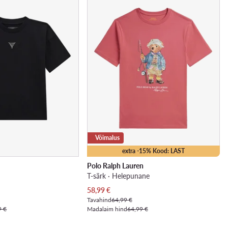
Võimalus
extra -15% Kood: LAST
Polo Ralph Lauren
T-särk · Helepunane
Praegune hind
58,99
€
Tavahind
64,99 €
9 €
Madalaim hind
64,99 €