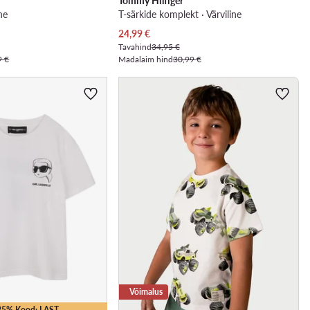
Tommy Hilfiger
ne
T-särkide komplekt · Värviline
Praegune hind
24,99
€
Tavahind
34,95 €
9 €
Madalaim hind
30,99 €
Võimalus
-25% Kood: LAST