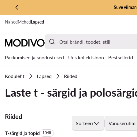
Suve viimane
LIIGU PÕHISISU JUURDE
Naised
Mehed
Lapsed
MINE OTSINGUSSE
Pakkumised ja soodustused
Uus kollektsioon
Bestsellerid
Koduleht
Lapsed
Riided
Laste t - särgid ja polosärgi
Riided
Sorteeri
Vanuserühm
T-särgid ja topid
Toodete arv:
1048