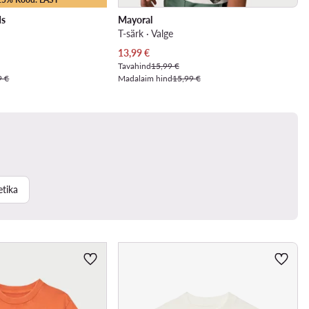
ds
Mayoral
T-särk · Valge
Praegune hind
13,99
€
Tavahind
15,99 €
9 €
Madalaim hind
15,99 €
tika