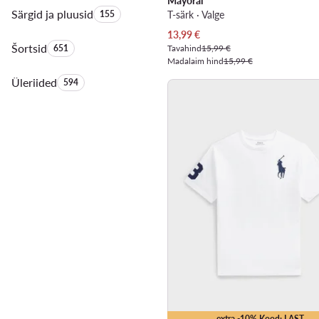
Mayoral
Särgid ja pluusid
Toodete arv:
155
T-särk · Valge
Praegune hind
13,99
€
Šortsid
Toodete arv:
651
Tavahind
15,99 €
Madalaim hind
15,99 €
Üleriided
Toodete arv:
594
extra -10% Kood: LAST