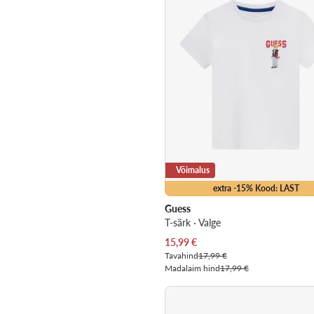
Võimalus
extra -15% Kood: LAST
Guess
T-särk · Valge
Praegune hind
15,99
€
Tavahind
17,99 €
Madalaim hind
17,99 €