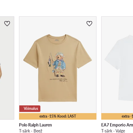
Võimalus
extra -15% Kood: LAST
extra 
Polo Ralph Lauren
EA7 Emporio Ar
T-särk · Beež
T-särk · Valge