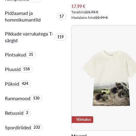
Praegune hind
17,99
€
Tavahind
25,95 €
Pidžaamad ja
Toodete arv:
17
Madalaim hind
22,99 €
hommikumantlid
Pikkade varrukatega T-
Toodete arv:
119
särgid
Pintsakud
Toodete arv:
31
Pluusid
Toodete arv:
558
Püksid
Toodete arv:
424
Rannamood
Toodete arv:
130
Retuusid
Toodete arv:
2
Võimalus
Spordiriided
Toodete arv:
232