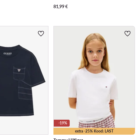
81,99
€
-19%
extra -25% Kood: LAST