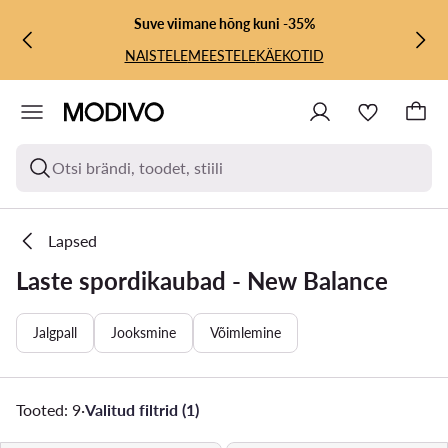
LIIGU PÕHISISU JUURDE
MINE OTSINGUSSE
Suve viimane hõng kuni -35%
NAISTELE
MEESTELE
KÄEKOTID
Otsi brändi, toodet, stiili
Lapsed
Laste spordikaubad - New Balance
Jalgpall
Jooksmine
Võimlemine
Tooted: 9
·
Valitud filtrid (1)