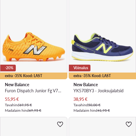
-20%
Võimalus
extra -35% Kood: LAST
extra -35% Kood: LAST
New Balance
New Balance
Furon Dispatch Junior Fg V7+ SJF3FZ75 · Jalgpallijalatsid
YK570BY3 · Jooksujalatsid
Praegune hind
Praegune hind
55,95
€
38,95
€
Tavahind
69,95 €
Tavahind
50,00 €
Madalaim hind
69,95 €
Madalaim hind
41,95 €