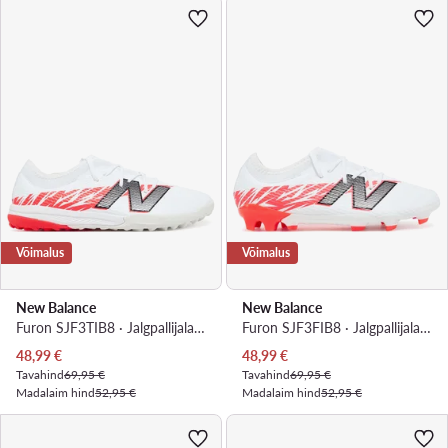
Võimalus
Võimalus
New Balance
New Balance
Furon SJF3TIB8 · Jalgpallijalatsid
Furon SJF3FIB8 · Jalgpallijalatsid
Praegune hind
Praegune hind
48,99
€
48,99
€
Tavahind
69,95 €
Tavahind
69,95 €
Madalaim hind
52,95 €
Madalaim hind
52,95 €