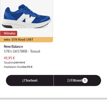
Võimalus
extra -25% Kood: LAST
New Balance
578's GK578RB · Tossud
Praegune hind
41,95
€
Tavahind
49,95 €
Madalaim hind
46,95 €
Sorteeri
Filtreeri
1