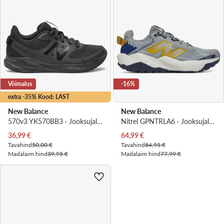
Võimalus
-16%
extra -35% Kood: LAST
New Balance
New Balance
570v3 YK570BB3 · Jooksujalatsid
Nitrel GPNTRLA6 · Jooksujalatsid
Praegune hind
Praegune hind
36,99
€
64,99
€
Tavahind
50,00 €
Tavahind
84,95 €
Madalaim hind
39,95 €
Madalaim hind
77,99 €