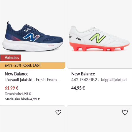
Võimalus
extra -25% Kood: LAST
New Balance
New Balance
Jõusaali jalatsid · Fresh Foam 625 G625V1_KP · Helesinine
442 JS43FIB2 · Jalgpallijalatsid
Praegune hind
61,99
€
44,95
€
Tavahind
64,95 €
Madalaim hind
64,95 €