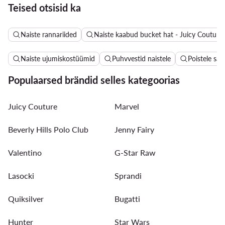
Teised otsisid ka
Naiste rannariided
Naiste kaabud bucket hat - Juicy Couture
Naiste ujumiskostüümid
Puhvvestid naistele
Poistele sa
Populaarsed brändid selles kategoorias
Juicy Couture
Marvel
Beverly Hills Polo Club
Jenny Fairy
Valentino
G-Star Raw
Lasocki
Sprandi
Quiksilver
Bugatti
Hunter
Star Wars