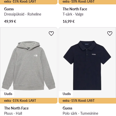
extra -15% Kood: LAST
extra -10% Kood: LAST
Guess
The North Face
Dressipüksid · Roheline
T-särk · Valge
49,99
€
16,99
€
Uudis
Uudis
extra -15% Kood: LAST
extra -15% Kood: LAST
The North Face
Guess
Pluus · Hall
Polo särk · Tumesinine