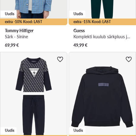
Uudis
Uudis
extra -10% Kood: LAST
extra -15% Kood: LAST
Tommy Hilfiger
Guess
Särk · Sinine
Komplekti kuulub särkpluus ja püksid · Tumeroheline
69,99
€
49,99
€
Uudis
Uudis