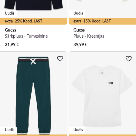
Uudis
Uudis
extra -25% Kood: LAST
extra -15% Kood: LAST
Guess
Guess
Särkpluus · Tumesinine
Pluus · Kreemjas
21,99
€
39,99
€
Uudis
Uudis