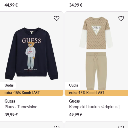
44,99
€
34,99
€
Uudis
Uudis
extra -15% Kood: LAST
extra -15% Kood: LAST
Guess
Guess
Pluus · Tumesinine
Komplekti kuulub särkpluus ja püksid · Beež
39,99
€
49,99
€