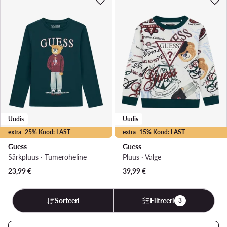
Uudis
Uudis
extra -25% Kood: LAST
extra -15% Kood: LAST
Guess
Guess
Särkpluus · Tumeroheline
Pluus · Valge
23,99
€
39,99
€
Sorteeri
Filtreeri
3