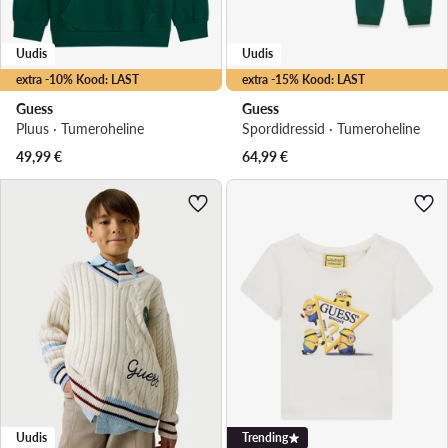
Uudis
Uudis
extra -10% Kood: LAST
extra -15% Kood: LAST
Guess
Guess
Pluus · Tumeroheline
Spordidressid · Tumeroheline
49,99
€
64,99
€
Uudis
Trending