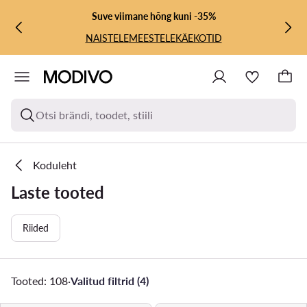
LIIGU PÕHISISU JUURDE
MINE OTSINGUSSE
Suve viimane hõng kuni -35%
NAISTELE
MEESTELE
KÄEKOTID
Otsi brändi, toodet, stiili
Koduleht
Laste tooted
Riided
Tooted: 108
·
Valitud filtrid (4)