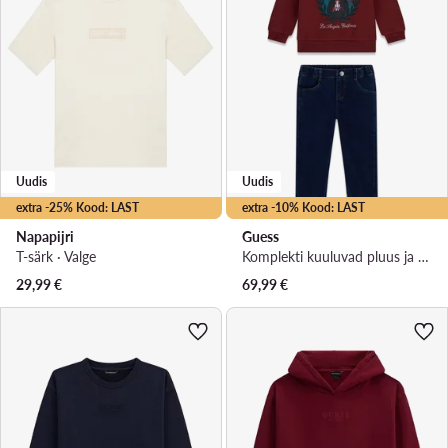
Uudis
Uudis
extra -25% Kood: LAST
extra -10% Kood: LAST
Napapijri
Guess
T-särk · Valge
Komplekti kuuluvad pluus ja riidest püksid · Värviline
29,99
€
69,99
€