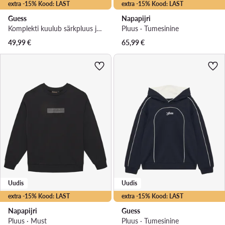
extra -15% Kood: LAST
extra -15% Kood: LAST
Guess
Napapijri
Komplekti kuulub särkpluus ja püksid · Tumesinine
Pluus · Tumesinine
49,99
€
65,99
€
Uudis
Uudis
extra -15% Kood: LAST
extra -15% Kood: LAST
Napapijri
Guess
Pluus · Must
Pluus · Tumesinine