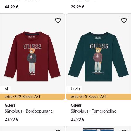
44,99
€
29,99
€
AI
Uudis
extra -25% Kood: LAST
extra -25% Kood: LAST
Guess
Guess
Särkpluus · Bordoopunane
Särkpluus · Tumeroheline
23,99
€
23,99
€