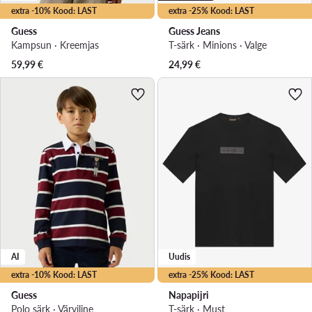
extra -10% Kood: LAST
extra -25% Kood: LAST
Guess
Guess Jeans
Kampsun · Kreemjas
T-särk · Minions · Valge
59,99
€
24,99
€
AI
Uudis
extra -10% Kood: LAST
extra -25% Kood: LAST
Guess
Napapijri
Polo särk · Värviline
T-särk · Must