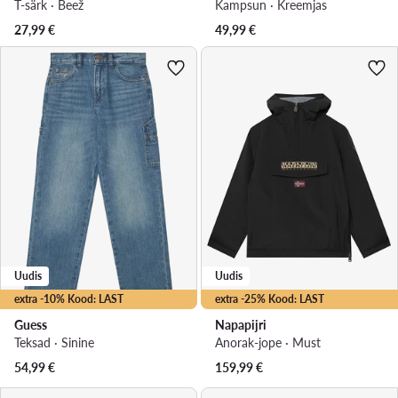
T-särk · Beež
Kampsun · Kreemjas
27,99
€
49,99
€
Uudis
Uudis
extra -10% Kood: LAST
extra -25% Kood: LAST
Guess
Napapijri
Teksad · Sinine
Anorak-jope · Must
54,99
€
159,99
€