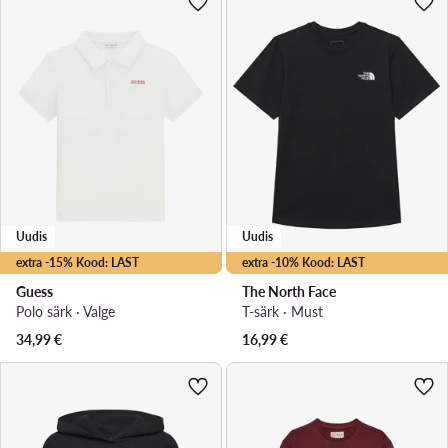
Uudis
Uudis
extra -15% Kood: LAST
extra -10% Kood: LAST
Guess
The North Face
Polo särk · Valge
T-särk · Must
34,99
€
16,99
€