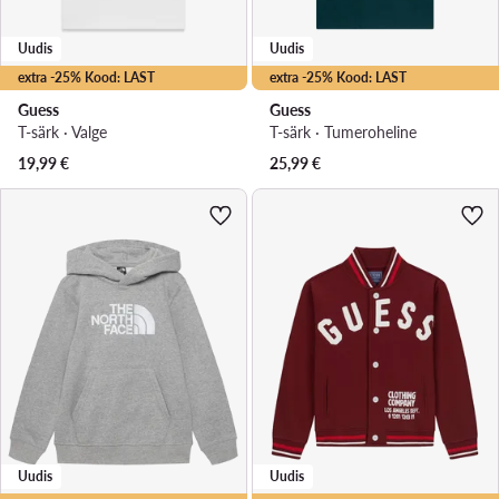
Uudis
Uudis
extra -25% Kood: LAST
extra -25% Kood: LAST
Guess
Guess
T-särk · Valge
T-särk · Tumeroheline
19,99
€
25,99
€
Uudis
Uudis