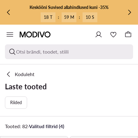
LIIGU PÕHISISU JUURDE
MINE OTSINGUSSE
Keskööni Suvised allahindlused kuni -35%
18 T
:
59 M
:
07 S
Otsi brändi, toodet, stiili
Koduleht
Laste tooted
Riided
Tooted: 82
·
Valitud filtrid (4)