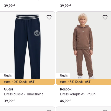
39,99
€
39,99
€
Uudis
Uudis
extra -10% Kood: LAST
extra -15% Kood: LAST
Guess
Reebok
Dressipüksid · Tumesinine
Dressikomplekt · Pruun
39,99
€
46,99
€