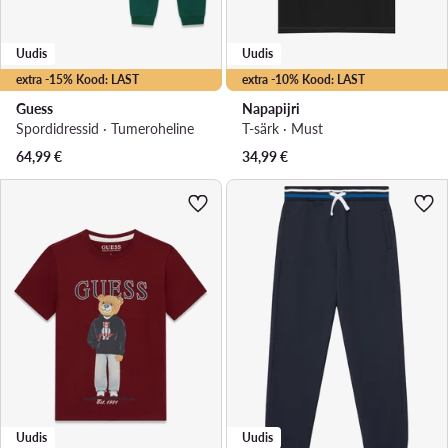
Uudis
Uudis
extra -15% Kood: LAST
extra -10% Kood: LAST
Guess
Napapijri
Spordidressid · Tumeroheline
T-särk · Must
64,99
€
34,99
€
Uudis
Uudis