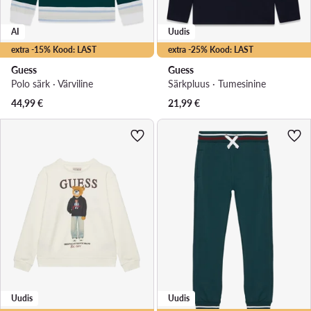
AI
Uudis
extra -15% Kood: LAST
extra -25% Kood: LAST
Guess
Guess
Polo särk · Värviline
Särkpluus · Tumesinine
44,99
€
21,99
€
Uudis
Uudis