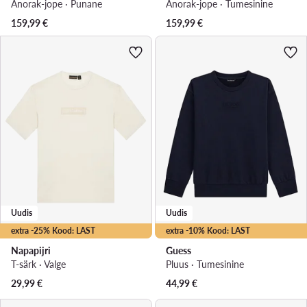
Anorak-jope · Punane
Anorak-jope · Tumesinine
159,99
€
159,99
€
Uudis
Uudis
extra -25% Kood: LAST
extra -10% Kood: LAST
Napapijri
Guess
T-särk · Valge
Pluus · Tumesinine
29,99
€
44,99
€