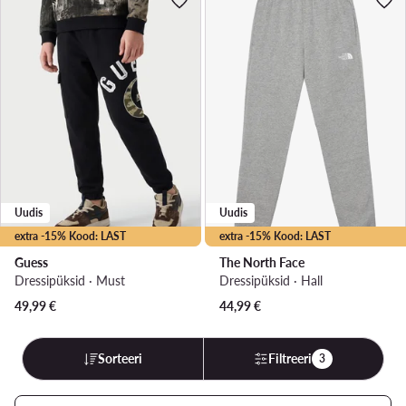
Uudis
Uudis
extra -15% Kood: LAST
extra -15% Kood: LAST
Guess
The North Face
Dressipüksid · Must
Dressipüksid · Hall
49,99
€
44,99
€
Sorteeri
Filtreeri
3