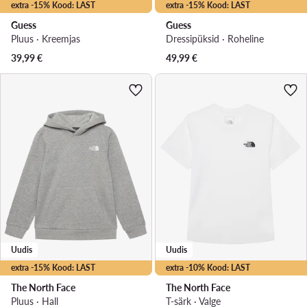
extra -15% Kood: LAST
extra -15% Kood: LAST
Guess
Guess
Pluus · Kreemjas
Dressipüksid · Roheline
39,99
€
49,99
€
Uudis
Uudis
extra -15% Kood: LAST
extra -10% Kood: LAST
The North Face
The North Face
Pluus · Hall
T-särk · Valge