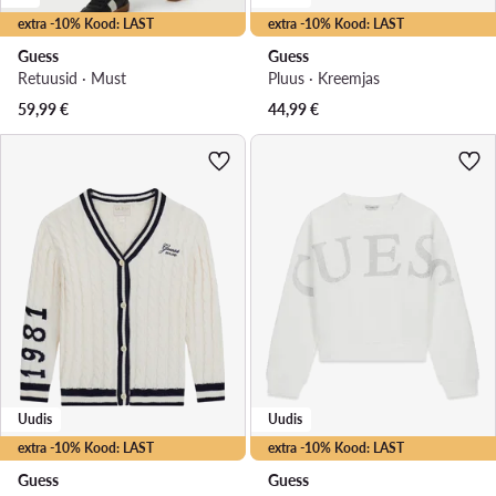
extra -10% Kood: LAST
extra -10% Kood: LAST
Guess
Guess
Retuusid · Must
Pluus · Kreemjas
59,99
€
44,99
€
Uudis
Uudis
extra -10% Kood: LAST
extra -10% Kood: LAST
Guess
Guess