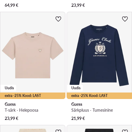
64,99
€
23,99
€
Uudis
Uudis
extra -25% Kood: LAST
extra -25% Kood: LAST
Guess
Guess
T-särk · Heleроosa
Särkpluus · Tumesinine
23,99
€
21,99
€