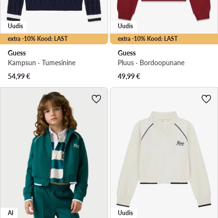
Uudis
Uudis
extra -10% Kood: LAST
extra -10% Kood: LAST
Guess
Guess
Kampsun · Tumesinine
Pluus · Bordoopunane
54,99
€
49,99
€
AI
Uudis