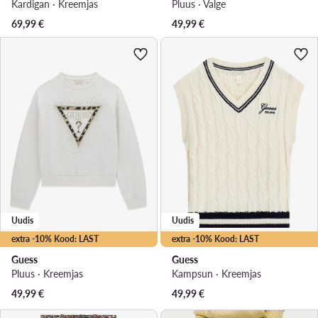
Kardigan · Kreemjas
Pluus · Valge
69,99
€
49,99
€
Uudis
Uudis
extra -10% Kood: LAST
extra -10% Kood: LAST
Guess
Guess
Pluus · Kreemjas
Kampsun · Kreemjas
49,99
€
49,99
€