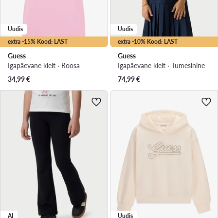
Uudis
Uudis
extra -15% Kood: LAST
extra -10% Kood: LAST
Guess
Guess
Igapäevane kleit · Roosa
Igapäevane kleit · Tumesinine
34,99
€
74,99
€
AI
Uudis