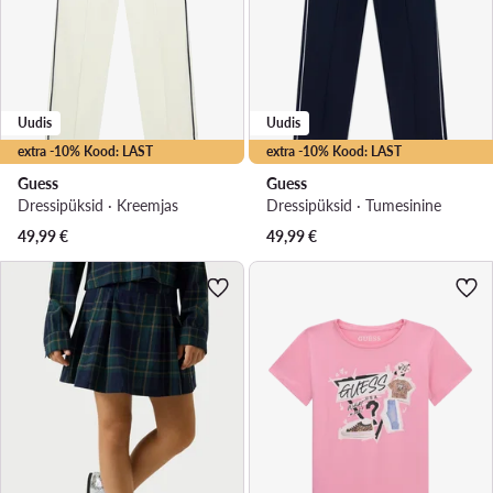
Uudis
Uudis
extra -10% Kood: LAST
extra -10% Kood: LAST
Guess
Guess
Dressipüksid · Kreemjas
Dressipüksid · Tumesinine
49,99
€
49,99
€