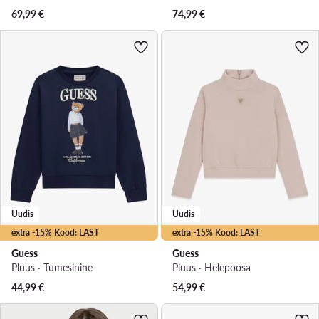
69,99
€
74,99
€
Uudis
Uudis
extra -15% Kood: LAST
extra -15% Kood: LAST
Guess
Guess
Pluus · Tumesinine
Pluus · Heleроosa
44,99
€
54,99
€