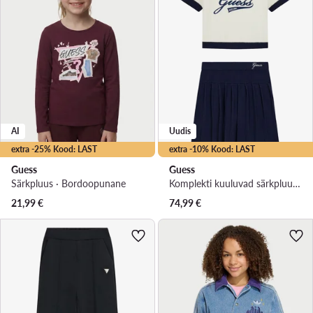
AI
Uudis
extra -25% Kood: LAST
extra -10% Kood: LAST
Guess
Guess
Särkpluus · Bordoopunane
Komplekti kuuluvad särkpluus ja seelik · Kreemjas
21,99
€
74,99
€