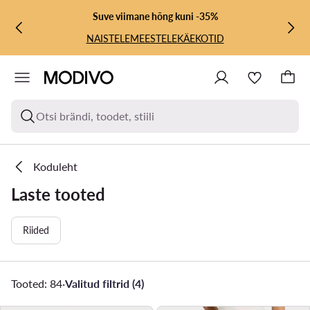
LIIGU PÕHISISU JUURDE
MINE OTSINGUSSE
Suve viimane hõng kuni -35%
NAISTELE
MEESTELE
KÄEKOTID
Otsi brändi, toodet, stiili
Koduleht
Laste tooted
Riided
Tooted: 84
·
Valitud filtrid (4)