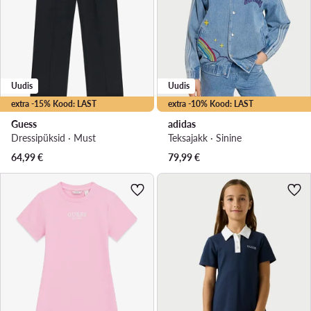
Uudis
Uudis
extra -15% Kood: LAST
extra -10% Kood: LAST
Guess
adidas
Dressipüksid · Must
Teksajakk · Sinine
64,99
€
79,99
€