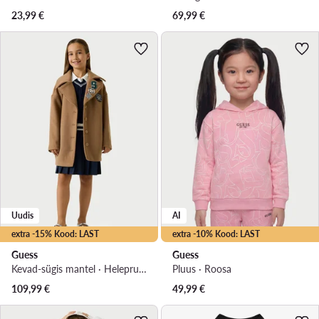
23,99
€
69,99
€
Uudis
AI
extra -15% Kood: LAST
extra -10% Kood: LAST
Guess
Guess
Kevad-sügis mantel · Helepruun
Pluus · Roosa
109,99
€
49,99
€