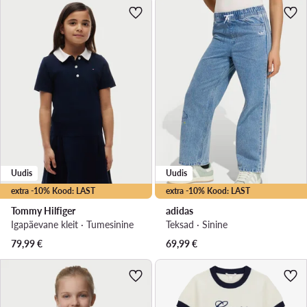
Uudis
Uudis
extra -10% Kood: LAST
extra -10% Kood: LAST
Tommy Hilfiger
adidas
Igapäevane kleit · Tumesinine
Teksad · Sinine
79,99
€
69,99
€