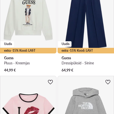
Uudis
Uudis
extra -15% Kood: LAST
extra -15% Kood: LAST
Guess
Guess
Pluus · Kreemjas
Dressipüksid · Sinine
44,99
€
64,99
€