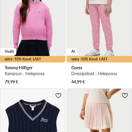
Uudis
AI
extra -10% Kood: LAST
extra -10% Kood: LAST
Tommy Hilfiger
Guess
Kampsun · Heleроosa
Dressipüksid · Heleроosa
79,99
€
44,99
€