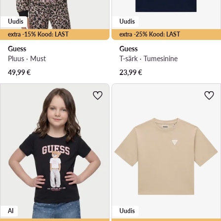
Uudis
Uudis
extra -15% Kood: LAST
extra -25% Kood: LAST
Guess
Guess
Pluus · Must
T-särk · Tumesinine
49,99
€
23,99
€
AI
Uudis