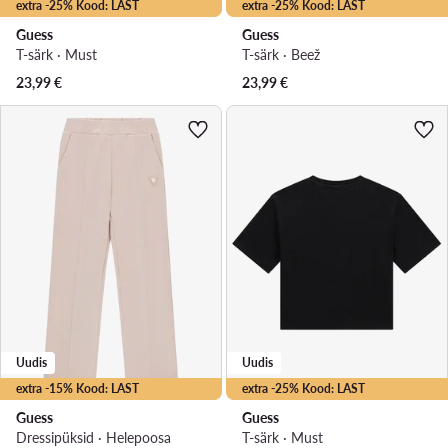
extra -25% Kood: LAST
extra -25% Kood: LAST
Guess
Guess
T-särk · Must
T-särk · Beež
23,99
€
23,99
€
Uudis
Uudis
extra -15% Kood: LAST
extra -25% Kood: LAST
Guess
Guess
Dressipüksid · Heleроosa
T-särk · Must