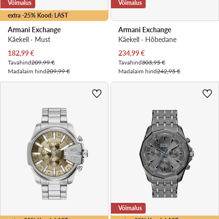
Võimalus
Võimalus
extra -25% Kood: LAST
Armani Exchange
Armani Exchange
Käekell · Must
Käekell · Hõbedane
Praegune hind
Praegune hind
182,99
€
234,99
€
Tavahind
209,99 €
Tavahind
303,95 €
Madalaim hind
209,99 €
Madalaim hind
242,95 €
Võimalus