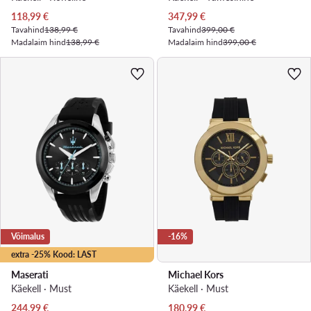
Praegune hind
Praegune hind
118,99
€
347,99
€
Tavahind
138,99 €
Tavahind
399,00 €
Madalaim hind
138,99 €
Madalaim hind
399,00 €
Võimalus
-16%
extra -25% Kood: LAST
Maserati
Michael Kors
Käekell · Must
Käekell · Must
Praegune hind
Praegune hind
244,99
€
180,99
€