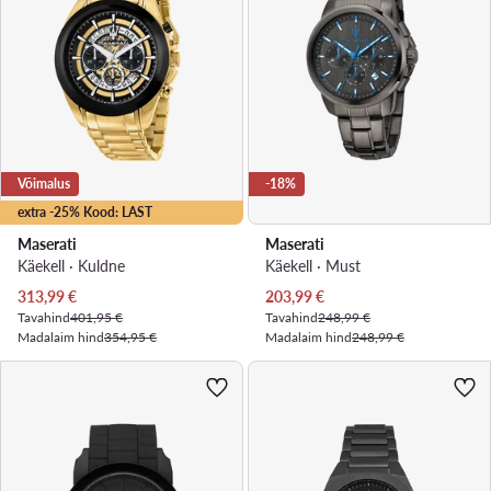
Võimalus
-18%
extra -25% Kood: LAST
Maserati
Maserati
Käekell · Kuldne
Käekell · Must
Praegune hind
Praegune hind
313,99
€
203,99
€
Tavahind
401,95 €
Tavahind
248,99 €
Madalaim hind
354,95 €
Madalaim hind
248,99 €