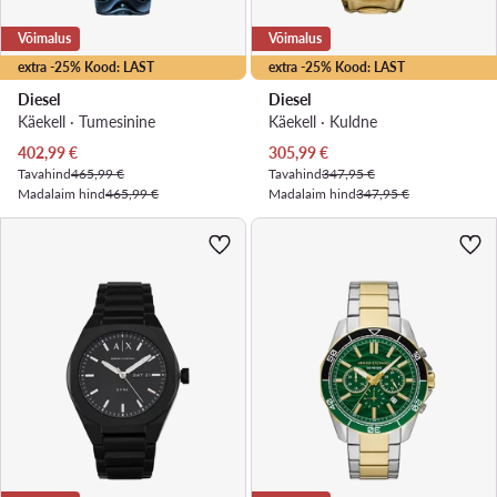
Võimalus
Võimalus
extra -25% Kood: LAST
extra -25% Kood: LAST
Diesel
Diesel
Käekell · Tumesinine
Käekell · Kuldne
Praegune hind
Praegune hind
402,99
€
305,99
€
Tavahind
465,99 €
Tavahind
347,95 €
Madalaim hind
465,99 €
Madalaim hind
347,95 €