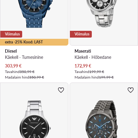
Võimalus
Võimalus
extra -25% Kood: LAST
Diesel
Maserati
Käekell · Tumesinine
Käekell · Hõbedane
Praegune hind
Praegune hind
303,99
€
172,99
€
Tavahind
350,99 €
Tavahind
199,99 €
Madalaim hind
350,99 €
Madalaim hind
199,99 €