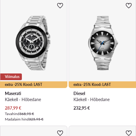
Võimalus
extra -25% Kood: LAST
extra -25% Kood: LAST
Maserati
Diesel
Käekell · Hõbedane
Käekell · Hõbedane
Praegune hind
287,99
€
232,95
€
Tavahind
368,95 €
Madalaim hind
325,95 €