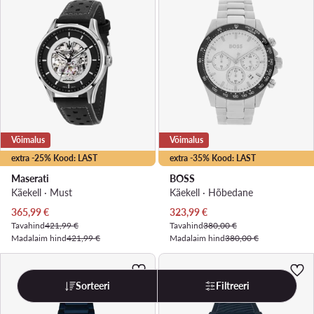
Võimalus
Võimalus
extra -25% Kood: LAST
extra -35% Kood: LAST
Maserati
BOSS
Käekell · Must
Käekell · Hõbedane
Praegune hind
Praegune hind
365,99
€
323,99
€
Tavahind
421,99 €
Tavahind
380,00 €
Madalaim hind
421,99 €
Madalaim hind
380,00 €
Sorteeri
Filtreeri