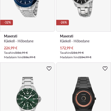
-32%
-26%
Maserati
Maserati
Käekell · Hõbedane
Käekell · Hõbedane
Praegune hind
Praegune hind
226,99
€
172,99
€
Tavahind
336,99 €
Tavahind
234,99 €
Madalaim hind
336,99 €
Madalaim hind
234,99 €