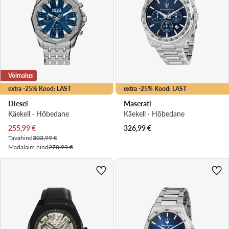
Võimalus
extra -25% Kood: LAST
extra -25% Kood: LAST
Diesel
Maserati
Käekell · Hõbedane
Käekell · Hõbedane
Praegune hind
255,99
€
326,99
€
Tavahind
303,99 €
Madalaim hind
270,99 €