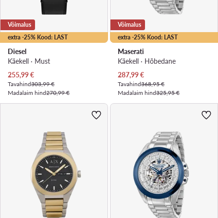
Võimalus
Võimalus
extra -25% Kood: LAST
extra -25% Kood: LAST
Diesel
Maserati
Käekell · Must
Käekell · Hõbedane
Praegune hind
Praegune hind
255,99
€
287,99
€
Tavahind
303,99 €
Tavahind
368,95 €
Madalaim hind
270,99 €
Madalaim hind
325,95 €