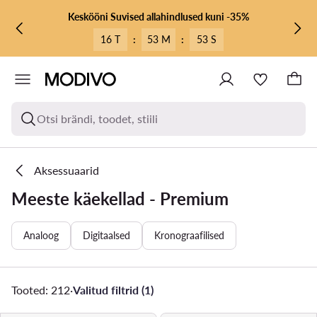
LIIGU PÕHISISU JUURDE
MINE OTSINGUSSE
Keskööni Suvised allahindlused kuni -35%
16 T
:
53 M
:
51 S
Otsi brändi, toodet, stiili
Aksessuaarid
Meeste käekellad - Premium
Analoog
Digitaalsed
Kronograafilised
Tooted: 212
·
Valitud filtrid (1)