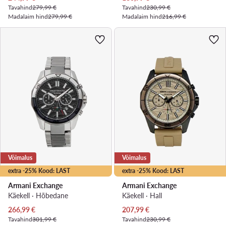
Tavahind
279,99 €
Tavahind
230,99 €
Madalaim hind
279,99 €
Madalaim hind
216,99 €
Võimalus
Võimalus
extra -25% Kood: LAST
extra -25% Kood: LAST
Armani Exchange
Armani Exchange
Käekell · Hõbedane
Käekell · Hall
Praegune hind
Praegune hind
266,99
€
207,99
€
Tavahind
301,99 €
Tavahind
230,99 €