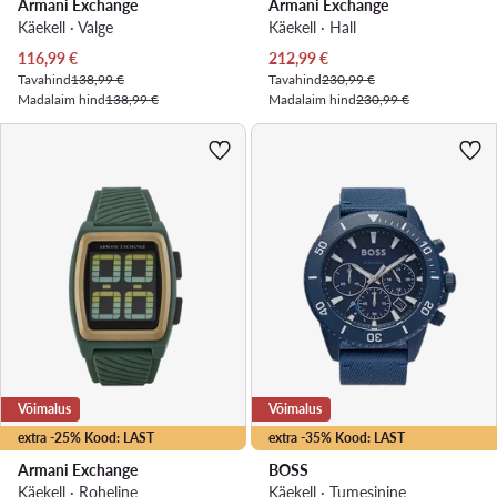
Armani Exchange
Armani Exchange
Käekell · Valge
Käekell · Hall
Praegune hind
Praegune hind
116,99
€
212,99
€
Tavahind
138,99 €
Tavahind
230,99 €
Madalaim hind
138,99 €
Madalaim hind
230,99 €
Võimalus
Võimalus
extra -25% Kood: LAST
extra -35% Kood: LAST
Armani Exchange
BOSS
Käekell · Roheline
Käekell · Tumesinine