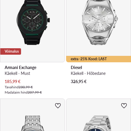
Võimalus
extra -25% Kood: LAST
Armani Exchange
Diesel
Käekell · Must
Käekell · Hõbedane
Praegune hind
185,99
€
326,95
€
Tavahind
230,99 €
Madalaim hind
207,99 €