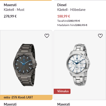
Maserati
Diesel
Käekell · Must
Käekell · Hõbedane
Praegune hind
278,99
€
188,99
€
Tavahind
280,95 €
Madalaim hind
280,95 €
Võimalus
extra -25% Kood: LAST
Maserati
Maserati