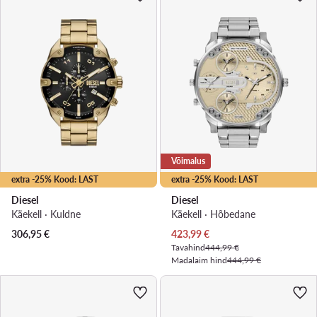
Võimalus
extra -25% Kood: LAST
extra -25% Kood: LAST
Diesel
Diesel
Käekell · Kuldne
Käekell · Hõbedane
Praegune hind
306,95
€
423,99
€
Tavahind
444,99 €
Madalaim hind
444,99 €