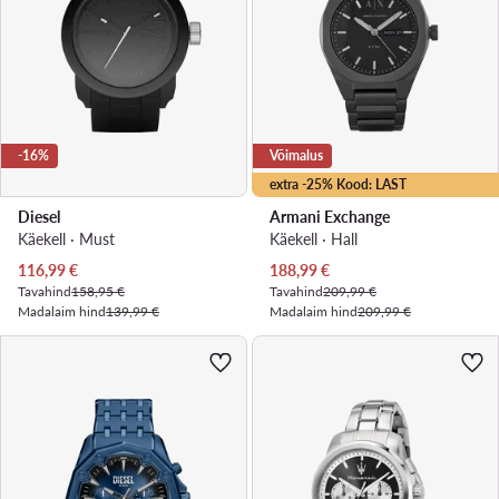
-16%
Võimalus
extra -25% Kood: LAST
Diesel
Armani Exchange
Käekell · Must
Käekell · Hall
Praegune hind
Praegune hind
116,99
€
188,99
€
Tavahind
158,95 €
Tavahind
209,99 €
Madalaim hind
139,99 €
Madalaim hind
209,99 €