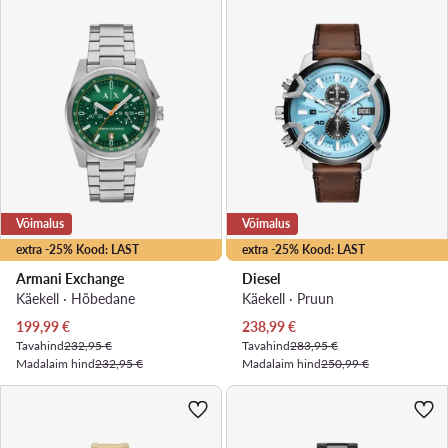
Võimalus
Võimalus
extra -25% Kood: LAST
extra -25% Kood: LAST
Armani Exchange
Diesel
Käekell · Hõbedane
Käekell · Pruun
Praegune hind
Praegune hind
199,99
€
238,99
€
Tavahind
232,95 €
Tavahind
283,95 €
Madalaim hind
232,95 €
Madalaim hind
250,99 €