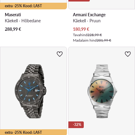
extra -25% Kood: LAST
Maserati
Armani Exchange
Käekell · Hõbedane
Käekell · Pruun
Praegune hind
288,99
€
180,99
€
Tavahind
228,99 €
Madalaim hind
201,99 €
-32%
extra -25% Kood: LAST