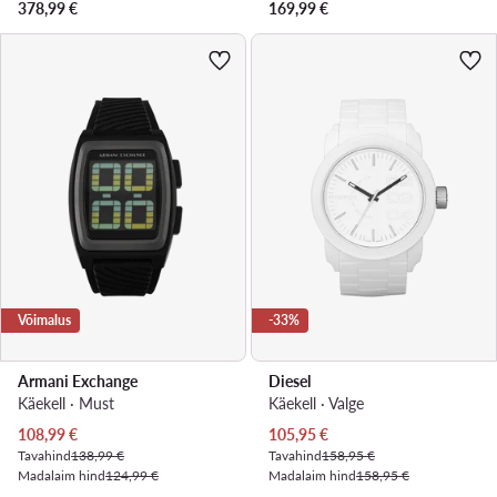
378,99
€
169,99
€
Võimalus
-33%
Armani Exchange
Diesel
Käekell · Must
Käekell · Valge
Praegune hind
Praegune hind
108,99
€
105,95
€
Tavahind
138,99 €
Tavahind
158,95 €
Madalaim hind
124,99 €
Madalaim hind
158,95 €