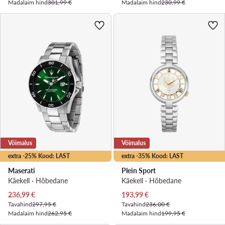
Madalaim hind
301,99 €
Madalaim hind
230,99 €
Võimalus
Võimalus
extra -25% Kood: LAST
extra -35% Kood: LAST
Maserati
Plein Sport
Käekell · Hõbedane
Käekell · Hõbedane
Praegune hind
Praegune hind
236,99
€
193,99
€
Tavahind
297,95 €
Tavahind
236,00 €
Madalaim hind
262,95 €
Madalaim hind
199,95 €