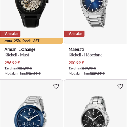
Võimalus
Võimalus
extra -25% Kood: LAST
Armani Exchange
Maserati
Käekell · Must
Käekell · Hõbedane
Praegune hind
Praegune hind
296,99
€
200,99
€
Tavahind
326,99 €
Tavahind
269,95 €
Madalaim hind
326,99 €
Madalaim hind
229,95 €