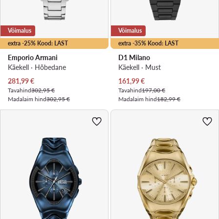
Võimalus
Võimalus
extra -25% Kood: LAST
extra -35% Kood: LAST
Emporio Armani
D1 Milano
Käekell · Hõbedane
Käekell · Must
Praegune hind
Praegune hind
281,99
€
161,99
€
Tavahind
302,95 €
Tavahind
197,00 €
Madalaim hind
302,95 €
Madalaim hind
182,99 €