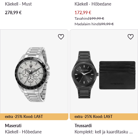
Käekell · Must
Käekell · Hõbedane
Praegune hind
278,99
€
172,99
€
Tavahind
199,99 €
Madalaim hind
199,99 €
extra -25% Kood: LAST
extra -25% Kood: LAST
Maserati
Trussardi
Käekell · Hõbedane
Komplekt: kell ja kaarditasku · Must