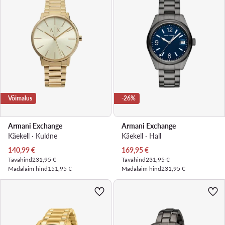
Võimalus
-26%
Armani Exchange
Armani Exchange
Käekell · Kuldne
Käekell · Hall
Praegune hind
Praegune hind
140,99
€
169,95
€
Tavahind
231,95 €
Tavahind
231,95 €
Madalaim hind
151,95 €
Madalaim hind
231,95 €