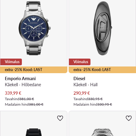
Võimalus
Võimalus
extra -25% Kood: LAST
extra -25% Kood: LAST
Emporio Armani
Diesel
Käekell · Hõbedane
Käekell · Hall
Praegune hind
Praegune hind
339,99
€
290,99
€
Tavahind
381,00 €
Tavahind
330,95 €
Madalaim hind
381,00 €
Madalaim hind
330,95 €