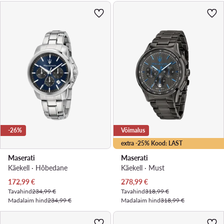
-26%
Võimalus
extra -25% Kood: LAST
Maserati
Maserati
Käekell · Hõbedane
Käekell · Must
Praegune hind
Praegune hind
172,99
€
278,99
€
Tavahind
234,99 €
Tavahind
318,99 €
Madalaim hind
234,99 €
Madalaim hind
318,99 €