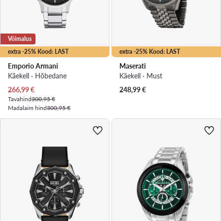
Võimalus
extra -25% Kood: LAST
extra -25% Kood: LAST
Emporio Armani
Maserati
Käekell · Hõbedane
Käekell · Must
Praegune hind
266,99
€
248,99
€
Tavahind
300,95 €
Madalaim hind
300,95 €