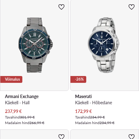
Võimalus
-26%
Armani Exchange
Maserati
Käekell · Hall
Käekell · Hõbedane
Praegune hind
Praegune hind
237,99
€
172,99
€
Tavahind
301,99 €
Tavahind
234,99 €
Madalaim hind
266,99 €
Madalaim hind
234,99 €