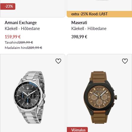
-23%
extra -25% Kood: LAST
Armani Exchange
Maserati
Käekell · Hõbedane
Käekell · Hõbedane
Praegune hind
159,99
€
398,99
€
Tavahind
209,99 €
Madalaim hind
209,99 €
Võimalus