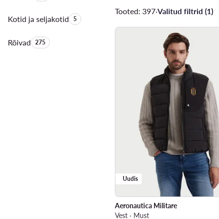
Tooted: 397
·
Valitud filtrid (1)
Kotid ja seljakotid
Toodete arv:
5
Rõivad
Toodete arv:
275
Uudis
Aeronautica Militare
Vest · Must