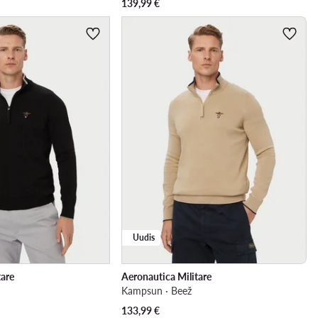
139,99
€
Uudis
tare
Aeronautica Militare
Kampsun · Beež
133,99
€