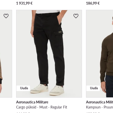
1 931,99
€
186,99
€
Uudis
Uudis
Aeronautica Militare
Aeronautica Mili
Cargo püksid · Must · Regular Fit
Kampsun · Pruu