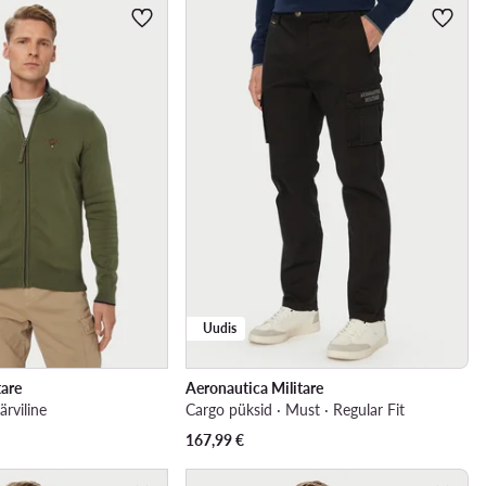
Uudis
tare
Aeronautica Militare
ärviline
Cargo püksid · Must · Regular Fit
167,99
€