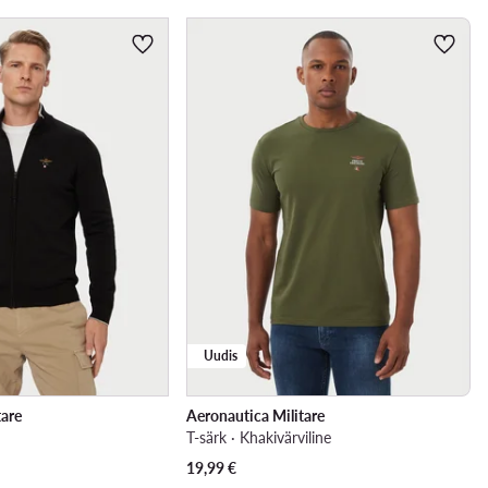
Uudis
tare
Aeronautica Militare
T-särk · Khakivärviline
19,99
€