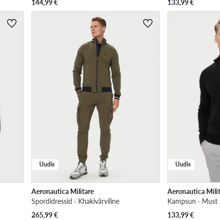
144,99
€
133,99
€
Uudis
Uudis
Aeronautica Militare
Aeronautica Mili
Spordidressid · Khakivärviline
Kampsun · Must
265,99
€
133,99
€