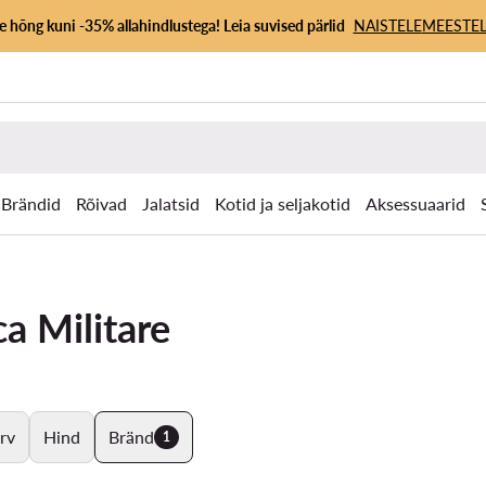
 hõng kuni -35% allahindlustega! Leia suvised pärlid
NAISTELE
MEESTEL
Brändid
Rõivad
Jalatsid
Kotid ja seljakotid
Aksessuaarid
a Militare
rv
Hind
Bränd
1