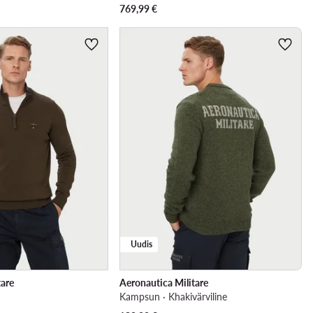
769,99
€
Uudis
tare
Aeronautica Militare
n
Kampsun · Khakivärviline