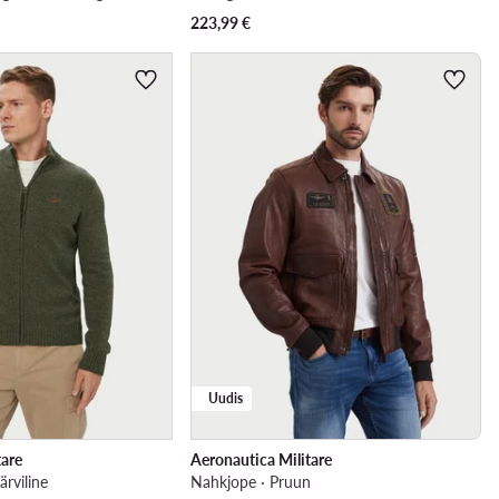
223,99
€
Uudis
tare
Aeronautica Militare
ärviline
Nahkjope · Pruun