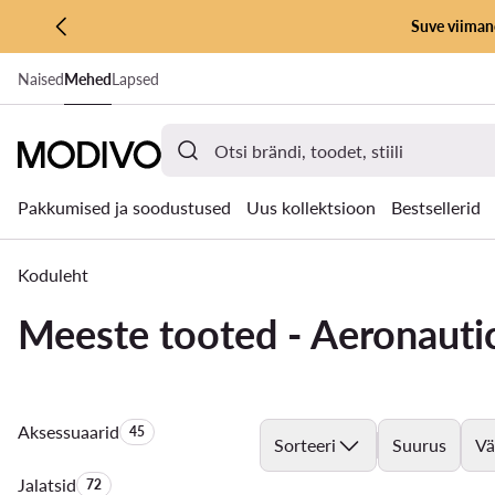
Suve viimane
LIIGU PÕHISISU JUURDE
Naised
Mehed
Lapsed
MINE OTSINGUSSE
Pakkumised ja soodustused
Uus kollektsioon
Bestsellerid
Koduleht
Meeste tooted - Aeronautic
Aksessuaarid
Toodete arv:
45
Sorteeri
Suurus
Vä
Jalatsid
Toodete arv:
72