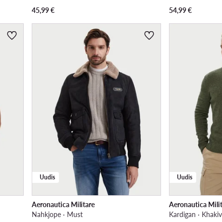
45,99
€
54,99
€
Uudis
Uudis
Aeronautica Militare
Aeronautica Mili
Nahkjope · Must
Kardigan · Khakiv