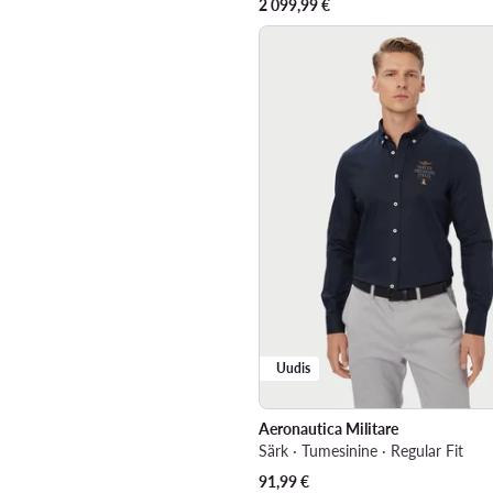
2 099,99
€
Uudis
Aeronautica Militare
Särk · Tumesinine · Regular Fit
91,99
€