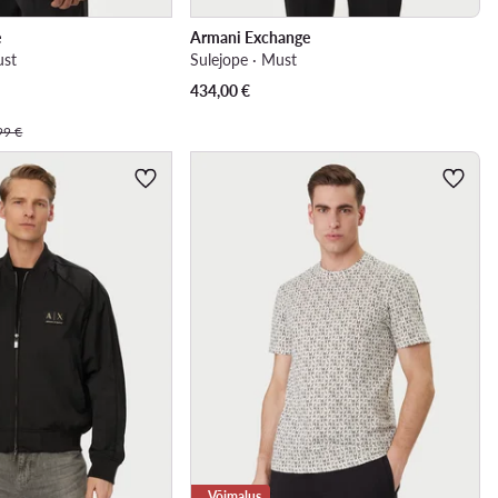
e
Armani Exchange
ust
Sulejope · Must
434,00
€
99 €
Võimalus