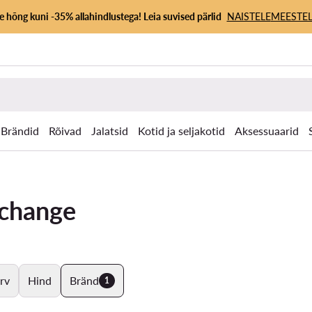
 hõng kuni -35% allahindlustega! Leia suvised pärlid
NAISTELE
MEESTEL
Brändid
Rõivad
Jalatsid
Kotid ja seljakotid
Aksessuaarid
xchange
rv
Hind
Bränd
1