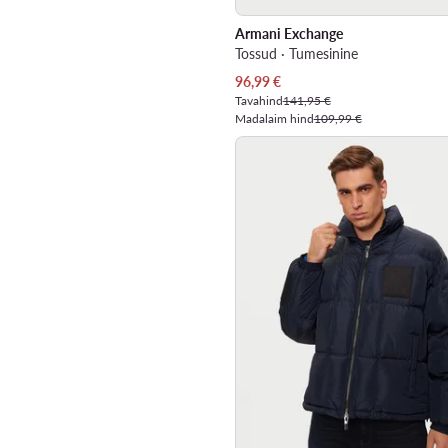
Armani Exchange
Tossud · Tumesinine
Praegune hind
96,99
€
Tavahind
141,95 €
Madalaim hind
109,99 €