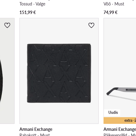
Tossud · Valge
Vöö · Must
151,99
€
74,99
€
Uudis
extra 
Armani Exchange
Armani Exchang
Rahakott · Must
Päikeseprillid · M