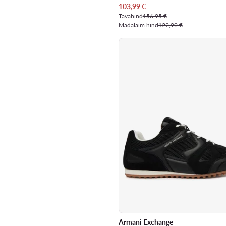
Praegune hind
103,99
€
Tavahind
156,95 €
Madalaim hind
122,99 €
Armani Exchange