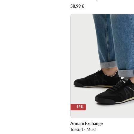
58,99
€
-15%
Armani Exchange
Tossud · Must