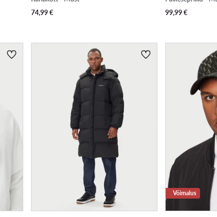
74,99
€
99,99
€
Võimalus