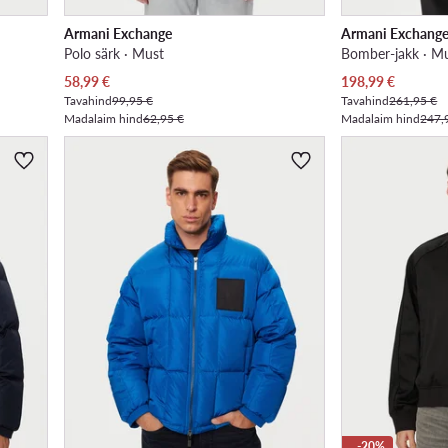
Armani Exchange
Armani Exchang
Polo särk · Must
Bomber-jakk · M
Praegune hind
Praegune hind
58,99
€
198,99
€
Tavahind
99,95 €
Tavahind
261,95 €
Madalaim hind
62,95 €
Madalaim hind
247,
-20%