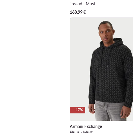
Tossud · Must
168,99
€
-17%
Armani Exchange
Pluus · Must