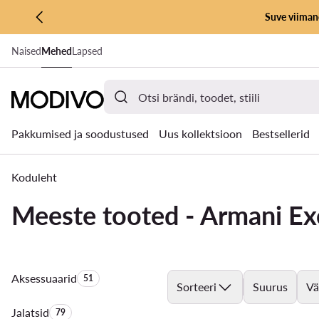
Suve viimane
LIIGU PÕHISISU JUURDE
Naised
Mehed
Lapsed
MINE OTSINGUSSE
Pakkumised ja soodustused
Uus kollektsioon
Bestsellerid
Koduleht
Meeste tooted - Armani E
Aksessuaarid
Toodete arv:
51
Sorteeri
Suurus
Vä
Jalatsid
Toodete arv:
79