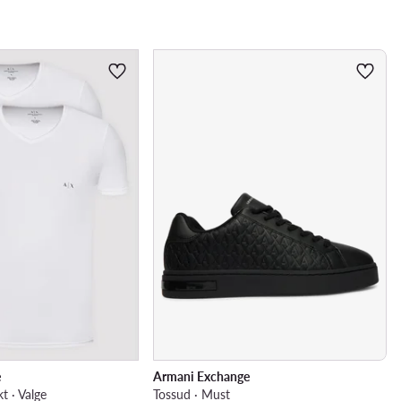
e
Armani Exchange
t · Valge
Tossud · Must