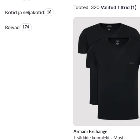
Tooted: 320
·
Valitud filtrid (1)
Kotid ja seljakotid
Toodete arv:
16
Rõivad
Toodete arv:
174
Armani Exchange
T-särkide komplekt · Must