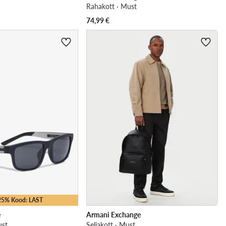
Rahakott · Must
74,99
€
-25% Kood: LAST
e
Armani Exchange
ust
Seljakott · Must