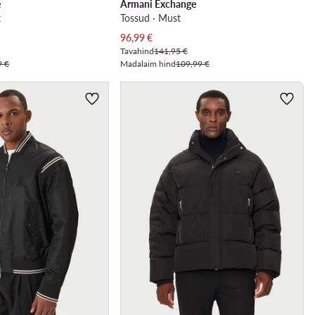
e
Armani Exchange
t
Tossud · Must
Praegune hind
96,99
€
Tavahind
141,95 €
9 €
Madalaim hind
109,99 €