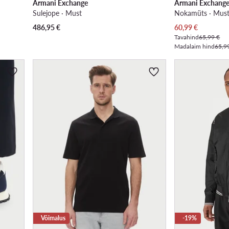
Armani Exchange
Armani Exchang
Sulejope · Must
Nokamüts · Mus
Praegune hind
486,95
€
60,99
€
Tavahind
65,99 €
Madalaim hind
65,9
Võimalus
-19%