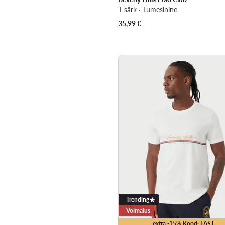
T-särk · Tumesinine
35,99
€
Trending
Võimalus
extra -15% Kood: LAST