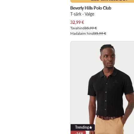
Beverly Hills Polo Club
T-särk · Valge
Praegune hind
32,99
€
Tavahind
35,99 €
Madalaim hind
35,99 €
Trending
-16%