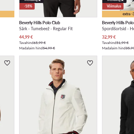
-18%
Võimalus
extra 
Beverly Hills Polo Club
Beverly Hills Pol
Särk · Tumebeež · Regular Fit
Spordišortsid · H
Praegune hind
Praegune hind
44,99
€
32,99
€
Tavahind
65,99 €
Tavahind
51,99 €
Madalaim hind
54,99 €
Madalaim hind
35,9