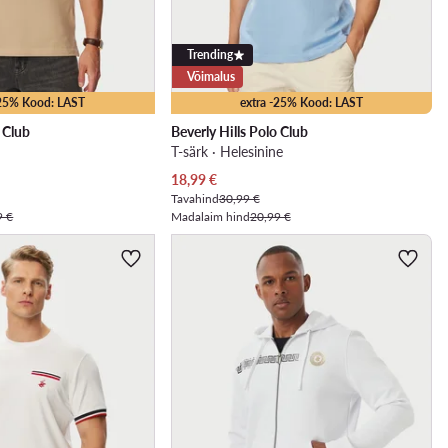
Trending
Võimalus
-25% Kood: LAST
extra -25% Kood: LAST
o Club
Beverly Hills Polo Club
T-särk · Helesinine
Praegune hind
18,99
€
Tavahind
30,99 €
9 €
Madalaim hind
20,99 €