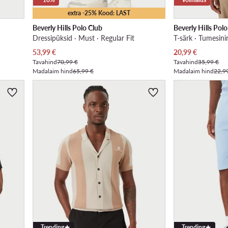
extra -25% Kood: LAST
Beverly Hills Polo Club
Beverly Hills Pol
Dressipüksid · Must · Regular Fit
T-särk · Tumesini
Praegune hind
Praegune hind
53,99
€
20,99
€
Tavahind
70,99 €
Tavahind
35,99 €
Madalaim hind
65,99 €
Madalaim hind
22,9
Trending
Trending