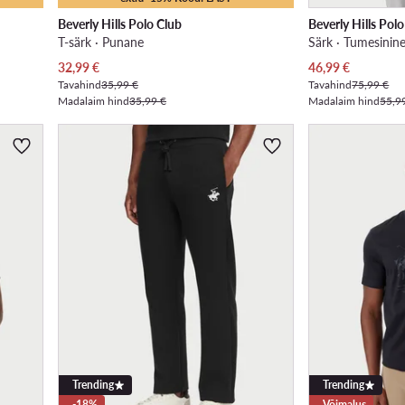
Beverly Hills Polo Club
Beverly Hills Pol
T-särk · Punane
Särk · Tumesinine
Praegune hind
Praegune hind
32,99
€
46,99
€
Tavahind
35,99 €
Tavahind
75,99 €
Madalaim hind
35,99 €
Madalaim hind
55,9
Trending
Trending
-18%
Võimalus