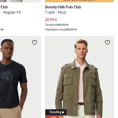
o Club
Beverly Hills Polo Club
 · Regular Fit
T-särk · Must
Praegune hind
20,99
€
Tavahind
35,99 €
9 €
Madalaim hind
25,99 €
Trending
-16%