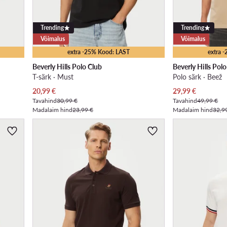
Trending
Trending
Võimalus
Võimalus
extra -25% Kood: LAST
extra 
Beverly Hills Polo Club
Beverly Hills Pol
T-särk · Must
Polo särk · Beež
Praegune hind
Praegune hind
20,99
€
29,99
€
Tavahind
30,99 €
Tavahind
49,99 €
Madalaim hind
23,99 €
Madalaim hind
32,9