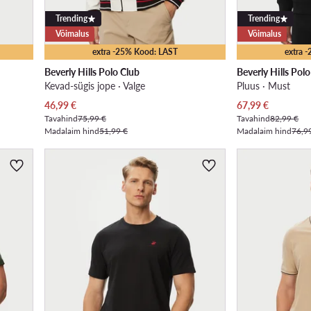
Trending
Trending
Võimalus
Võimalus
extra -25% Kood: LAST
extra 
Beverly Hills Polo Club
Beverly Hills Pol
Kevad-sügis jope · Valge
Pluus · Must
Praegune hind
Praegune hind
46,99
€
67,99
€
Tavahind
75,99 €
Tavahind
82,99 €
Madalaim hind
51,99 €
Madalaim hind
76,9