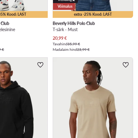
Võimalus
-35% Kood: LAST
extra -25% Kood: LAST
o Club
Beverly Hills Polo Club
elesinine
T-särk · Must
Praegune hind
20,99
€
Tavahind
35,99 €
9 €
Madalaim hind
23,99 €