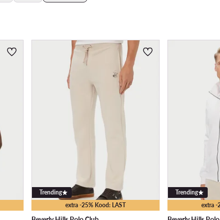
Trending
Trending
extra -25% Kood: LAST
extra 
Beverly Hills Polo Club
Beverly Hills Pol