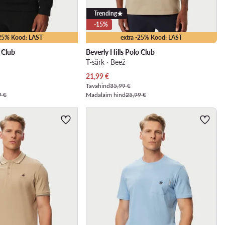
Trending
-15%
-25% Kood: LAST
extra -25% Kood: LAST
o Club
Beverly Hills Polo Club
T-särk · Beež
Praegune hind
21,99
€
Tavahind
35,99 €
9 €
Madalaim hind
25,99 €