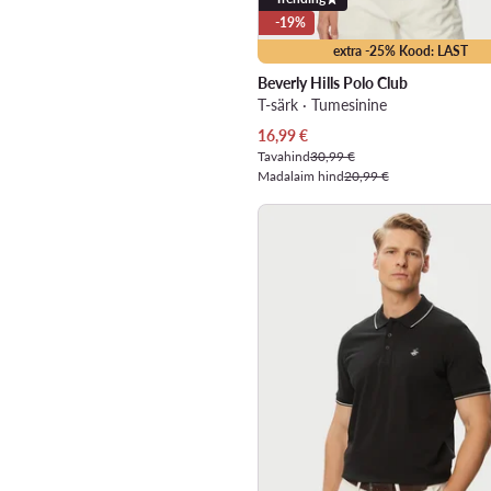
-19%
extra -25% Kood: LAST
Beverly Hills Polo Club
T-särk · Tumesinine
Praegune hind
16,99
€
Tavahind
30,99 €
Madalaim hind
20,99 €