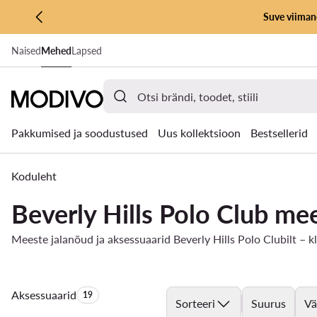
Suve viimane
LIIGU PÕHISISU JUURDE
Naised
Mehed
Lapsed
MINE OTSINGUSSE
Pakkumised ja soodustused
Uus kollektsioon
Bestsellerid
Koduleht
Beverly Hills Polo Club me
Meeste jalanõud ja aksessuaarid Beverly Hills Polo Clubilt – k
Aksessuaarid
Toodete arv:
19
Sorteeri
Suurus
Vä