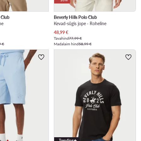
o Club
Beverly Hills Polo Club
ne
Kevad-sügis jope · Roheline
Praegune hind
48,99
€
Tavahind
77,99 €
9 €
Madalaim hind
58,99 €
Trending