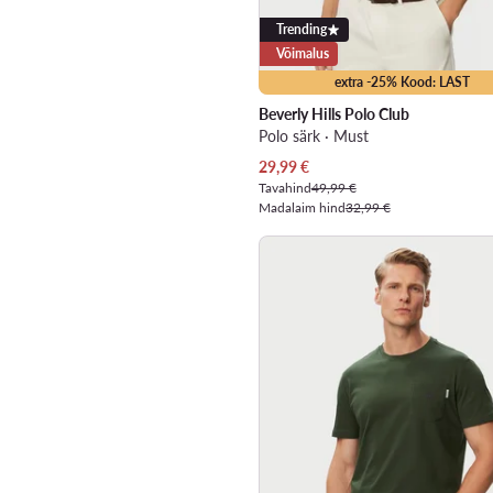
Trending
Võimalus
extra -25% Kood: LAST
Beverly Hills Polo Club
Polo särk · Must
Praegune hind
29,99
€
Tavahind
49,99 €
Madalaim hind
32,99 €