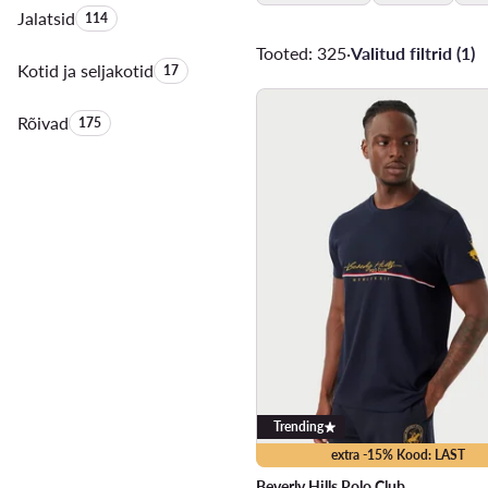
Jalatsid
Toodete arv:
114
Tooted: 325
·
Valitud filtrid (1)
Kotid ja seljakotid
Toodete arv:
17
Rõivad
Toodete arv:
175
Trending
extra -15% Kood: LAST
Beverly Hills Polo Club