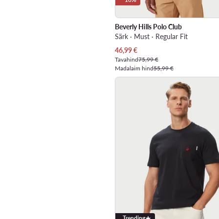
Beverly Hills Polo Club
Särk · Must · Regular Fit
Praegune hind
46,99
€
Tavahind
75,99 €
Madalaim hind
55,99 €
Trending