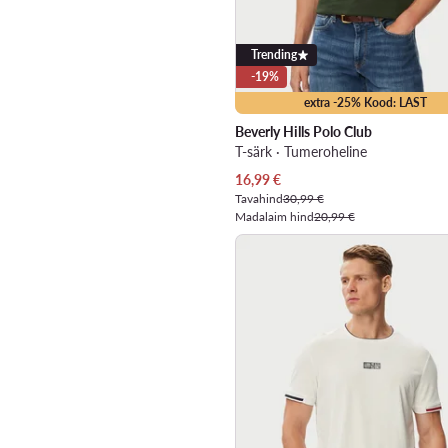
Trending
-19%
extra -25% Kood: LAST
Beverly Hills Polo Club
T-särk · Tumeroheline
Praegune hind
16,99
€
Tavahind
30,99 €
Madalaim hind
20,99 €