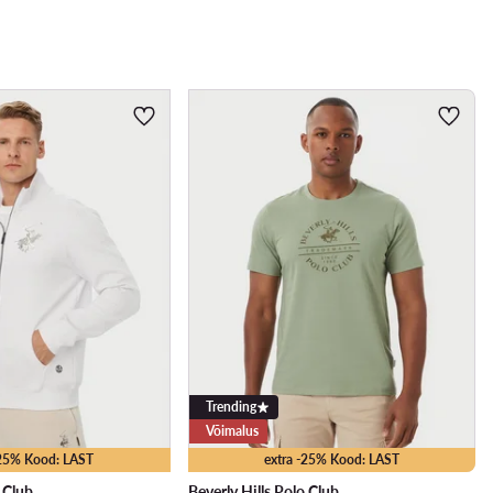
Trending
Võimalus
-25% Kood: LAST
extra -25% Kood: LAST
o Club
Beverly Hills Polo Club