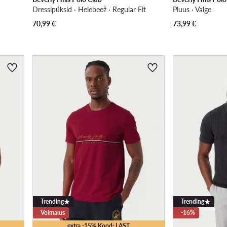
Dressipüksid · Helebeež · Regular Fit
Pluus · Valge
70,99
€
73,99
€
Trending
Trending
Võimalus
-16%
extra -15% Kood: LAST