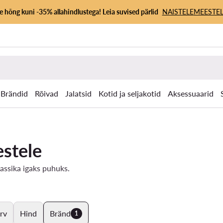
 hõng kuni -35% allahindlustega! Leia suvised pärlid
NAISTELE
MEESTEL
Brändid
Rõivad
Jalatsid
Kotid ja seljakotid
Aksessuaarid
estele
lassika igaks puhuks.
rv
Hind
Bränd
1