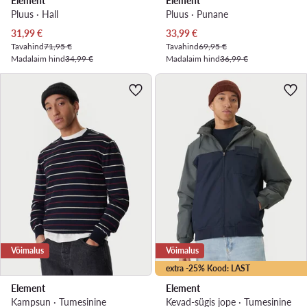
Element
Element
Pluus · Hall
Pluus · Punane
Praegune hind
Praegune hind
31,99
€
33,99
€
Tavahind
71,95 €
Tavahind
69,95 €
Madalaim hind
34,99 €
Madalaim hind
36,99 €
Võimalus
Võimalus
extra -25% Kood: LAST
Element
Element
Kampsun · Tumesinine
Kevad-sügis jope · Tumesinine