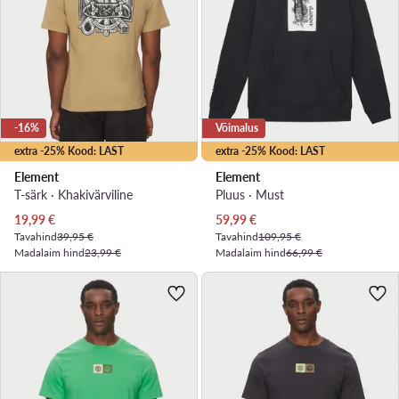
-16%
Võimalus
extra -25% Kood: LAST
extra -25% Kood: LAST
Element
Element
T-särk · Khakivärviline
Pluus · Must
Praegune hind
Praegune hind
19,99
€
59,99
€
Tavahind
39,95 €
Tavahind
109,95 €
Madalaim hind
23,99 €
Madalaim hind
66,99 €