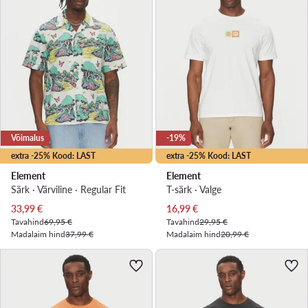
Võimalus
-19%
extra -25% Kood: LAST
extra -25% Kood: LAST
Element
Element
Särk · Värviline · Regular Fit
T-särk · Valge
Praegune hind
Praegune hind
33,99
€
16,99
€
Tavahind
69,95 €
Tavahind
29,95 €
Madalaim hind
37,99 €
Madalaim hind
20,99 €