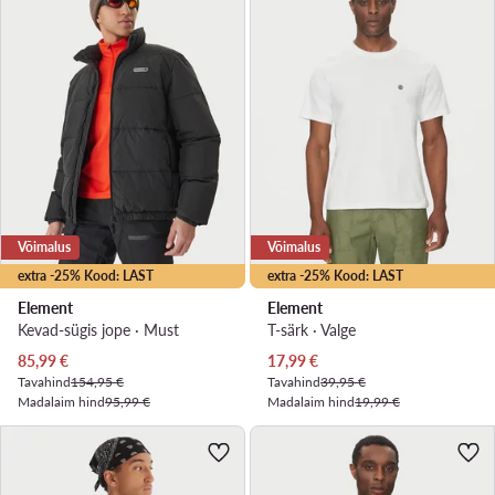
Võimalus
Võimalus
extra -25% Kood: LAST
extra -25% Kood: LAST
Element
Element
Kevad-sügis jope · Must
T-särk · Valge
Praegune hind
Praegune hind
85,99
€
17,99
€
Tavahind
154,95 €
Tavahind
39,95 €
Madalaim hind
95,99 €
Madalaim hind
19,99 €