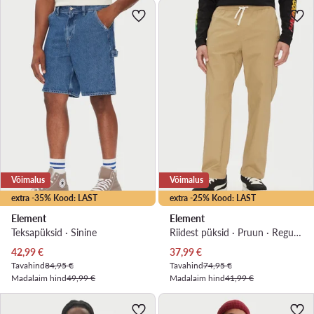
Võimalus
Võimalus
extra -35% Kood: LAST
extra -25% Kood: LAST
Element
Element
Teksapüksid · Sinine
Riidest püksid · Pruun · Regular Fit
Praegune hind
Praegune hind
42,99
€
37,99
€
Tavahind
84,95 €
Tavahind
74,95 €
Madalaim hind
49,99 €
Madalaim hind
41,99 €