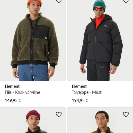
Element
Element
Fliis · Khakivärviline
Talvejope · Must
149,95
€
194,95
€