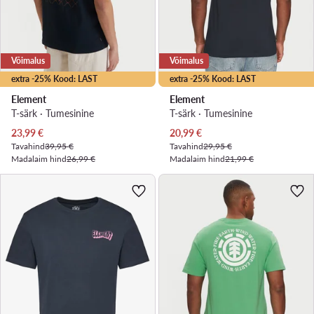
Võimalus
Võimalus
extra -25% Kood: LAST
extra -25% Kood: LAST
Element
Element
T-särk · Tumesinine
T-särk · Tumesinine
Praegune hind
Praegune hind
23,99
€
20,99
€
Tavahind
39,95 €
Tavahind
29,95 €
Madalaim hind
26,99 €
Madalaim hind
21,99 €