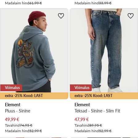
Madalaim hind
61,99 €
Madalaim hind
33,99 €
Võimalus
Võimalus
extra -25% Kood: LAST
extra -25% Kood: LAST
Element
Element
Pluus · Sinine
Teksad · Sinine · Slim Fit
Praegune hind
Praegune hind
49,99
€
47,99
€
Tavahind
74,95 €
Tavahind
89,95 €
Madalaim hind
52,99 €
Madalaim hind
52,99 €