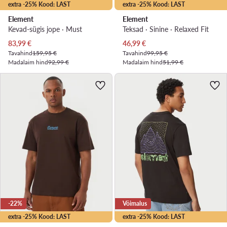
extra -25% Kood: LAST
extra -25% Kood: LAST
Element
Element
Kevad-sügis jope · Must
Teksad · Sinine · Relaxed Fit
Praegune hind
Praegune hind
83,99
€
46,99
€
Tavahind
159,95 €
Tavahind
99,95 €
Madalaim hind
92,99 €
Madalaim hind
51,99 €
-22%
Võimalus
extra -25% Kood: LAST
extra -25% Kood: LAST