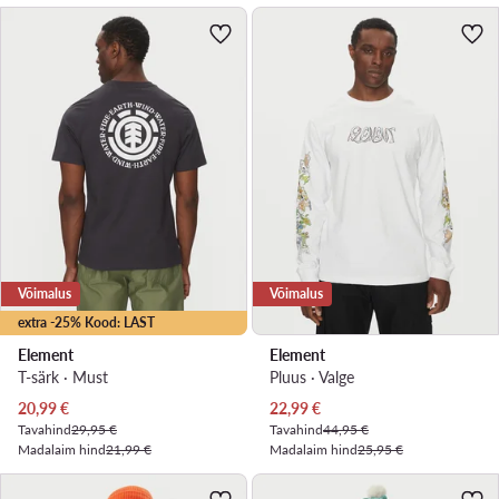
Võimalus
Võimalus
extra -25% Kood: LAST
Element
Element
T-särk · Must
Pluus · Valge
Praegune hind
Praegune hind
20,99
€
22,99
€
Tavahind
29,95 €
Tavahind
44,95 €
Madalaim hind
21,99 €
Madalaim hind
25,95 €