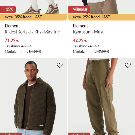
-15%
Võimalus
extra -35% Kood: LAST
extra -25% Kood: LAST
Element
Element
Riidest šortsid · Khakivärviline
Kampsun · Must
Praegune hind
Praegune hind
71,99
€
42,99
€
Tavahind
84,99 €
Tavahind
74,95 €
Madalaim hind
84,99 €
Madalaim hind
47,99 €