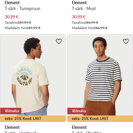
Element
Element
T-särk · Tumepruun
T-särk · Must
Praegune hind
Praegune hind
30,99
€
30,99
€
Tavahind
39,99 €
Tavahind
34,99 €
Madalaim hind
39,99 €
Madalaim hind
34,99 €
Võimalus
Võimalus
extra -25% Kood: LAST
extra -25% Kood: LAST
Element
Element