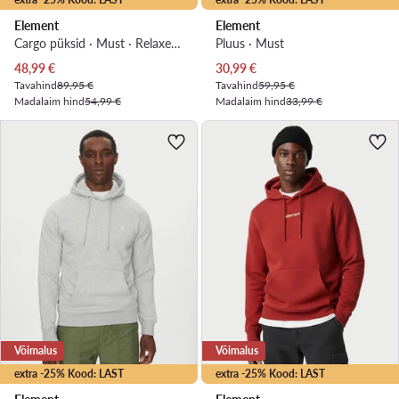
Element
Element
Cargo püksid · Must · Relaxed Fit
Pluus · Must
Praegune hind
Praegune hind
48,99
€
30,99
€
Tavahind
89,95 €
Tavahind
59,95 €
Madalaim hind
54,99 €
Madalaim hind
33,99 €
Võimalus
Võimalus
extra -25% Kood: LAST
extra -25% Kood: LAST