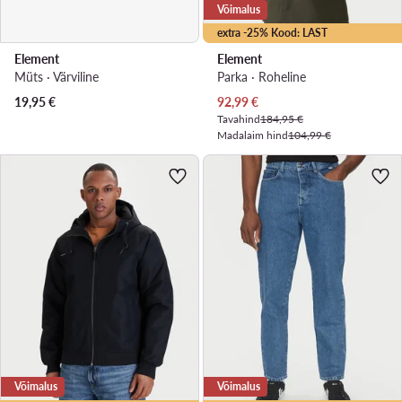
Võimalus
extra -25% Kood: LAST
Element
Element
Müts · Värviline
Parka · Roheline
Praegune hind
19,95
€
92,99
€
Tavahind
184,95 €
Madalaim hind
104,99 €
Võimalus
Võimalus