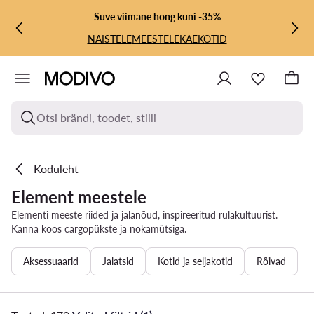
LIIGU PÕHISISU JUURDE
MINE OTSINGUSSE
Suve viimane hõng kuni -35%
NAISTELE
MEESTELE
KÄEKOTID
Otsi brändi, toodet, stiili
Koduleht
Element meestele
Elementi meeste riided ja jalanõud, inspireeritud rulakultuurist.
Kanna koos cargopükste ja nokamütsiga.
Aksessuaarid
Jalatsid
Kotid ja seljakotid
Rõivad