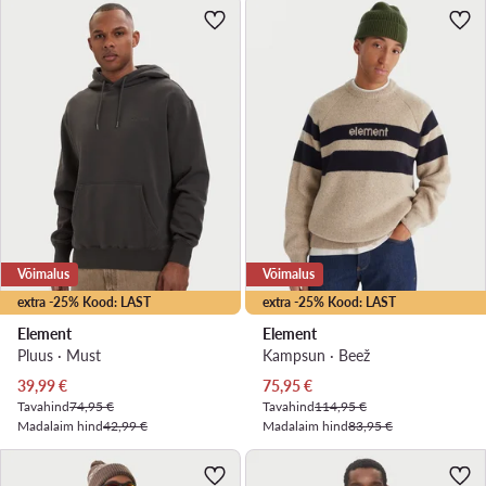
Võimalus
Võimalus
extra -25% Kood: LAST
extra -25% Kood: LAST
Element
Element
Pluus · Must
Kampsun · Beež
Praegune hind
Praegune hind
39,99
€
75,95
€
Tavahind
74,95 €
Tavahind
114,95 €
Madalaim hind
42,99 €
Madalaim hind
83,95 €