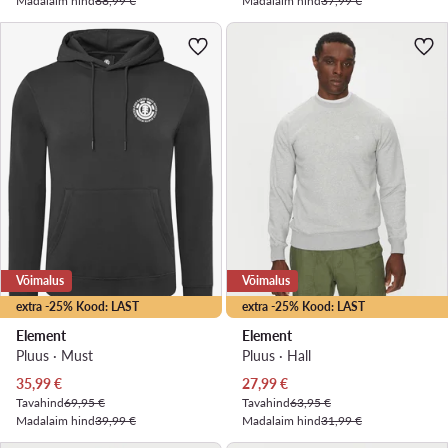
Madalaim hind
88,99 €
Madalaim hind
37,99 €
Võimalus
Võimalus
extra -25% Kood: LAST
extra -25% Kood: LAST
Element
Element
Pluus · Must
Pluus · Hall
Praegune hind
Praegune hind
35,99
€
27,99
€
Tavahind
69,95 €
Tavahind
63,95 €
Madalaim hind
39,99 €
Madalaim hind
31,99 €