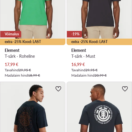
Võimalus
-19%
extra -25% Kood: LAST
extra -25% Kood: LAST
Element
Element
T-särk · Roheline
T-särk · Must
Praegune hind
Praegune hind
17,99
€
16,99
€
Tavahind
29,95 €
Tavahind
29,95 €
Madalaim hind
18,99 €
Madalaim hind
20,99 €