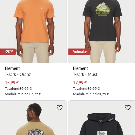
-20%
Võimalus
Element
Element
T-särk · Oranž
T-särk · Must
Praegune hind
Praegune hind
15,99
€
17,99
€
Tavahind
39,95 €
Tavahind
39,95 €
Madalaim hind
19,99 €
Madalaim hind
20,95 €