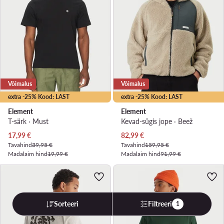
Võimalus
Võimalus
extra -25% Kood: LAST
extra -25% Kood: LAST
Element
Element
T-särk · Must
Kevad-sügis jope · Beež
Praegune hind
Praegune hind
17,99
€
82,99
€
Tavahind
39,95 €
Tavahind
159,95 €
Madalaim hind
19,99 €
Madalaim hind
91,99 €
Sorteeri
Filtreeri
1