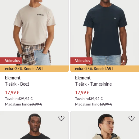
Võimalus
Võimalus
extra -25% Kood: LAST
extra -25% Kood: LAST
Element
Element
T-särk · Beež
T-särk · Tumesinine
Praegune hind
Praegune hind
17,99
€
17,99
€
Tavahind
29,95 €
Tavahind
39,95 €
Madalaim hind
20,99 €
Madalaim hind
19,99 €