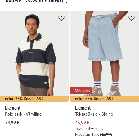
Tooted: 179
·
Valitud filtrid (1)
Võimalus
extra -25% Kood: LAST
extra -35% Kood: LAST
Element
Element
Polo särk · Värviline
Teksapüksid · Sinine
Praegune hind
74,99
€
45,99
€
Tavahind
79,95 €
Madalaim hind
51,99 €