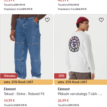
35,99
€
46,99
€
Tavahind
39,99 €
Tavahind
74,95 €
Madalaim hind
39,99 €
Madalaim hind
54,99 €
Võimalus
-20%
extra -25% Kood: LAST
extra -25% Kood: LAST
Element
Element
Teksad · Sinine · Relaxed Fit
Pikkade varrukatega T-särk · Valge
Praegune hind
Praegune hind
54,99
€
26,99
€
Tavahind
109,95 €
Tavahind
39,95 €