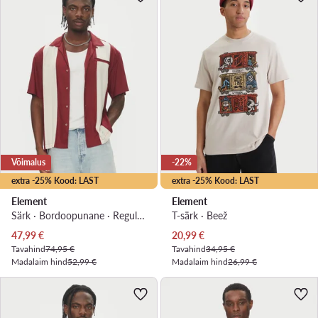
Võimalus
-22%
extra -25% Kood: LAST
extra -25% Kood: LAST
Element
Element
Särk · Bordoopunane · Regular Fit
T-särk · Beež
Praegune hind
Praegune hind
47,99
€
20,99
€
Tavahind
74,95 €
Tavahind
34,95 €
Madalaim hind
52,99 €
Madalaim hind
26,99 €