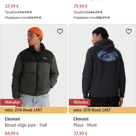
Praegune hind
Praegune hind
37,99
€
79,99
€
Tavahind
74,95 €
Tavahind
164,95 €
Madalaim hind
43,99 €
Madalaim hind
88,99 €
Võimalus
Võimalus
extra -25% Kood: LAST
extra -25% Kood: LAST
Element
Element
Kevad-sügis jope · Hall
Pluus · Must
Praegune hind
Praegune hind
84,99
€
37,99
€