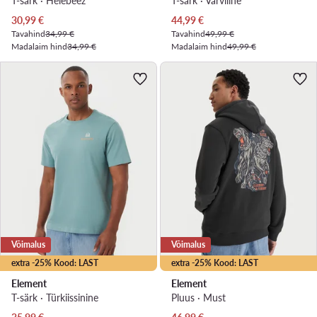
T-särk · Helebeež
T-särk · Värviline
Praegune hind
Praegune hind
30,99
€
44,99
€
Tavahind
34,99 €
Tavahind
49,99 €
Madalaim hind
34,99 €
Madalaim hind
49,99 €
Võimalus
Võimalus
extra -25% Kood: LAST
extra -25% Kood: LAST
Element
Element
T-särk · Türkiissinine
Pluus · Must
Praegune hind
Praegune hind