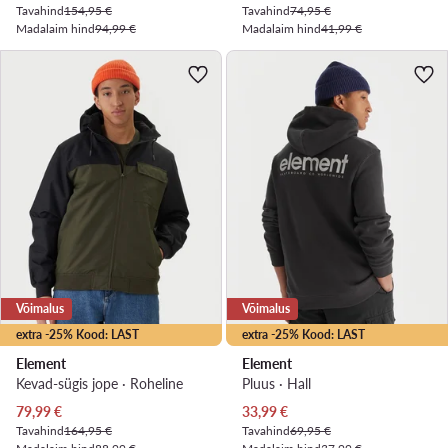
Tavahind
154,95 €
Tavahind
74,95 €
Madalaim hind
94,99 €
Madalaim hind
41,99 €
Võimalus
Võimalus
extra -25% Kood: LAST
extra -25% Kood: LAST
Element
Element
Kevad-sügis jope · Roheline
Pluus · Hall
Praegune hind
Praegune hind
79,99
€
33,99
€
Tavahind
164,95 €
Tavahind
69,95 €