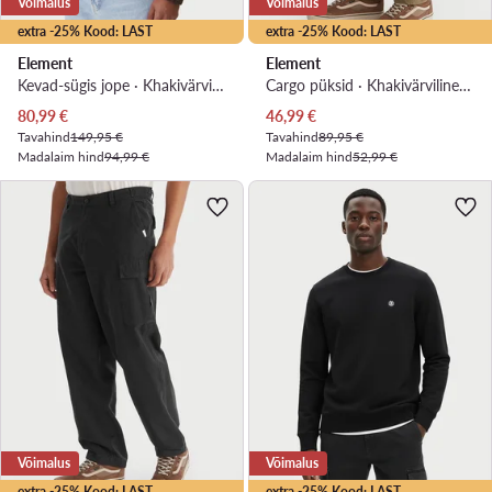
Võimalus
Võimalus
extra -25% Kood: LAST
extra -25% Kood: LAST
Element
Element
Kevad-sügis jope · Khakivärviline
Cargo püksid · Khakivärviline · Relaxed Fit
Praegune hind
Praegune hind
80,99
€
46,99
€
Tavahind
149,95 €
Tavahind
89,95 €
Madalaim hind
94,99 €
Madalaim hind
52,99 €
Võimalus
Võimalus
extra -25% Kood: LAST
extra -25% Kood: LAST