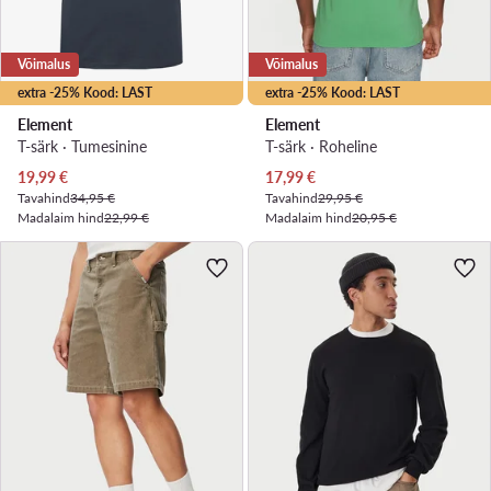
Võimalus
Võimalus
extra -25% Kood: LAST
extra -25% Kood: LAST
Element
Element
T-särk · Tumesinine
T-särk · Roheline
Praegune hind
Praegune hind
19,99
€
17,99
€
Tavahind
34,95 €
Tavahind
29,95 €
Madalaim hind
22,99 €
Madalaim hind
20,95 €