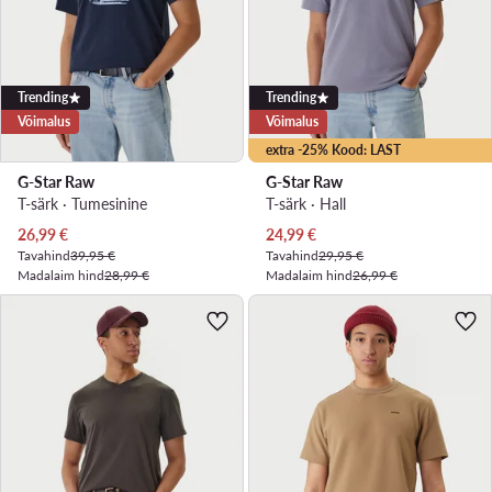
Trending
Trending
Võimalus
Võimalus
extra -25% Kood: LAST
G-Star Raw
G-Star Raw
T-särk · Tumesinine
T-särk · Hall
Praegune hind
Praegune hind
26,99
€
24,99
€
Tavahind
39,95 €
Tavahind
29,95 €
Madalaim hind
28,99 €
Madalaim hind
26,99 €