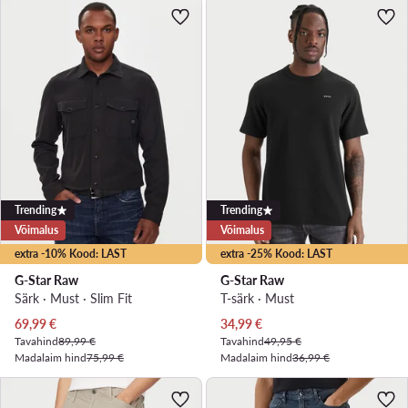
Trending
Trending
Võimalus
Võimalus
extra -10% Kood: LAST
extra -25% Kood: LAST
G-Star Raw
G-Star Raw
Särk · Must · Slim Fit
T-särk · Must
Praegune hind
Praegune hind
69,99
€
34,99
€
Tavahind
89,99 €
Tavahind
49,95 €
Madalaim hind
75,99 €
Madalaim hind
36,99 €