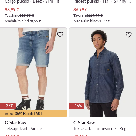
Cargo püksid · Beež · Slim Fit
Riidest püksid · Hall · Skinny Fit
Praegune hind
Praegune hind
93,99
€
86,99
€
Tavahind
129,99 €
Tavahind
119,99 €
Madalaim hind
98,99 €
Madalaim hind
91,99 €
-27%
-16%
extra -35% Kood: LAST
G-Star Raw
G-Star Raw
Teksapüksid · Sinine
Teksasärk · Tumesinine · Regular Fit