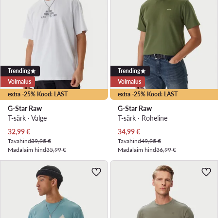
Trending
Trending
Võimalus
Võimalus
extra -25% Kood: LAST
extra -25% Kood: LAST
G-Star Raw
G-Star Raw
T-särk · Valge
T-särk · Roheline
Praegune hind
Praegune hind
32,99
€
34,99
€
Tavahind
39,95 €
Tavahind
49,95 €
Madalaim hind
35,99 €
Madalaim hind
36,99 €