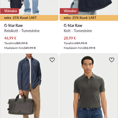
Võimalus
Võimalus
extra -25% Kood: LAST
extra -25% Kood: LAST
G-Star Raw
G-Star Raw
Reisikott · Tumesinine
Kott · Tumesinine
Praegune hind
Praegune hind
46,99
€
28,99
€
Tavahind
89,99 €
Tavahind
59,99 €
Madalaim hind
49,99 €
Madalaim hind
31,99 €