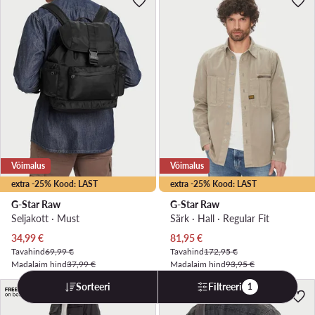
Võimalus
Võimalus
extra -25% Kood: LAST
extra -25% Kood: LAST
G-Star Raw
G-Star Raw
Seljakott · Must
Särk · Hall · Regular Fit
Praegune hind
Praegune hind
34,99
€
81,95
€
Tavahind
69,99 €
Tavahind
172,95 €
Madalaim hind
37,99 €
Madalaim hind
93,95 €
Sorteeri
Filtreeri
1