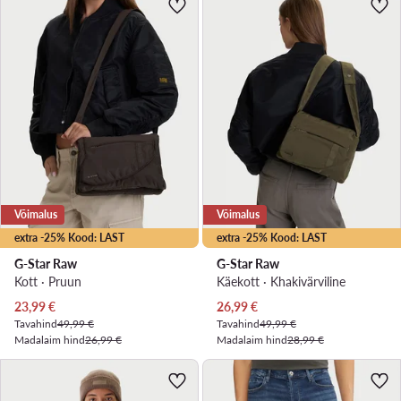
Võimalus
Võimalus
extra -25% Kood: LAST
extra -25% Kood: LAST
G-Star Raw
G-Star Raw
Kott · Pruun
Käekott · Khakivärviline
Praegune hind
Praegune hind
23,99
€
26,99
€
Tavahind
49,99 €
Tavahind
49,99 €
Madalaim hind
26,99 €
Madalaim hind
28,99 €