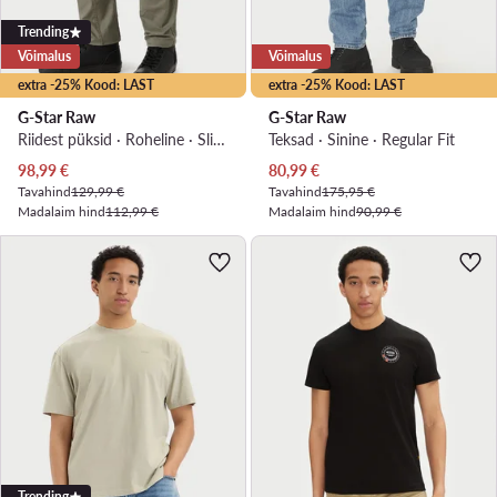
Trending
Võimalus
Võimalus
extra -25% Kood: LAST
extra -25% Kood: LAST
G-Star Raw
G-Star Raw
Riidest püksid · Roheline · Slim Fit
Teksad · Sinine · Regular Fit
Praegune hind
Praegune hind
98,99
€
80,99
€
Tavahind
129,99 €
Tavahind
175,95 €
Madalaim hind
112,99 €
Madalaim hind
90,99 €
Trending