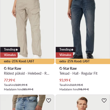
Trending
Trending
Võimalus
Võimalus
extra -25% Kood: LAST
extra -25% Kood: LAST
G-Star Raw
G-Star Raw
Riidest püksid · Helebeež · Regular Fit
Teksad · Hall · Regular Fit
Praegune hind
Praegune hind
77,99
€
93,99
€
Tavahind
109,99 €
Tavahind
119,95 €
Madalaim hind
85,99 €
Madalaim hind
98,99 €