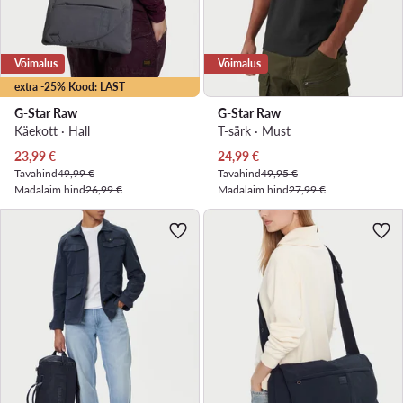
Võimalus
Võimalus
extra -25% Kood: LAST
G-Star Raw
G-Star Raw
Käekott · Hall
T-särk · Must
Praegune hind
Praegune hind
23,99
€
24,99
€
Tavahind
49,99 €
Tavahind
49,95 €
Madalaim hind
26,99 €
Madalaim hind
27,99 €