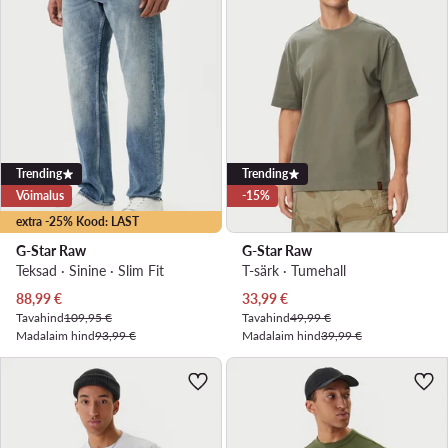
Trending
Trending
Võimalus
-15%
extra -25% Kood: LAST
G-Star Raw
G-Star Raw
Teksad · Sinine · Slim Fit
T-särk · Tumehall
Praegune hind
Praegune hind
88,99
€
33,99
€
Tavahind
109,95 €
Tavahind
49,99 €
Madalaim hind
93,99 €
Madalaim hind
39,99 €