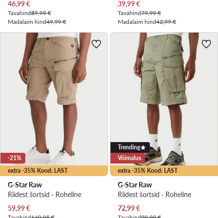
Praegune hind
Praegune hind
46,99
€
39,99
€
Tavahind
89,99 €
Tavahind
79,99 €
Madalaim hind
49,99 €
Madalaim hind
42,99 €
Trending
-21%
Võimalus
extra -35% Kood: LAST
extra -35% Kood: LAST
G-Star Raw
G-Star Raw
Riidest šortsid · Roheline
Riidest šortsid · Roheline
Praegune hind
Praegune hind
59,99
€
72,99
€
Tavahind
140,95 €
Tavahind
99,99 €