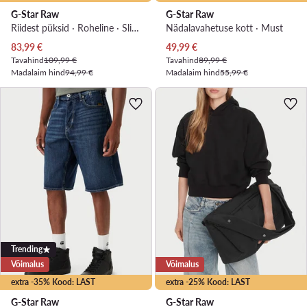
G-Star Raw
G-Star Raw
Riidest püksid · Roheline · Slim Fit
Nädalavahetuse kott · Must
Praegune hind
Praegune hind
83,99
€
49,99
€
Tavahind
109,99 €
Tavahind
89,99 €
Madalaim hind
94,99 €
Madalaim hind
55,99 €
Trending
Võimalus
Võimalus
extra -35% Kood: LAST
extra -25% Kood: LAST
G-Star Raw
G-Star Raw