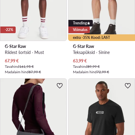
Trending
-22%
Võimalus
extra -35% Kood: LAST
G-Star Raw
G-Star Raw
Riidest šortsid · Must
Teksapüksid · Sinine
Praegune hind
Praegune hind
67,99
€
63,99
€
Tavahind
161,95 €
Tavahind
89,99 €
Madalaim hind
87,99 €
Madalaim hind
72,99 €