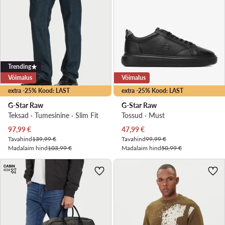
Trending
Võimalus
Võimalus
extra -25% Kood: LAST
extra -25% Kood: LAST
G-Star Raw
G-Star Raw
Teksad · Tumesinine · Slim Fit
Tossud · Must
Praegune hind
Praegune hind
97,99
€
47,99
€
Tavahind
139,99 €
Tavahind
99,99 €
Madalaim hind
103,99 €
Madalaim hind
50,99 €