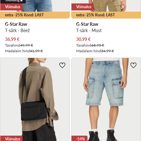
Võimalus
Võimalus
extra -25% Kood: LAST
extra -25% Kood: LAST
G-Star Raw
G-Star Raw
T-särk · Beež
T-särk · Must
Praegune hind
Praegune hind
36,99
€
30,99
€
Tavahind
49,99 €
Tavahind
68,95 €
Madalaim hind
41,99 €
Madalaim hind
34,99 €
Võimalus
-54%