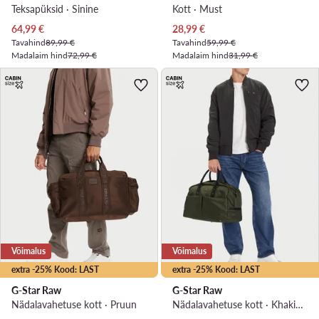
Teksapüksid · Sinine
Kott · Must
Praegune hind
Praegune hind
64,99
€
28,99
€
Tavahind
89,99 €
Tavahind
59,99 €
Madalaim hind
72,99 €
Madalaim hind
31,99 €
Võimalus
Võimalus
extra -25% Kood: LAST
extra -25% Kood: LAST
G-Star Raw
G-Star Raw
Nädalavahetuse kott · Pruun
Nädalavahetuse kott · Khakivärviline