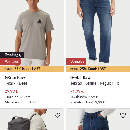
Trending
Võimalus
Võimalus
extra -25% Kood: LAST
extra -25% Kood: LAST
G-Star Raw
G-Star Raw
T-särk · Beež
Teksad · Sinine · Regular Fit
Praegune hind
Praegune hind
29,99
€
71,99
€
Tavahind
39,95 €
Tavahind
163,95 €
Madalaim hind
31,99 €
Madalaim hind
79,99 €