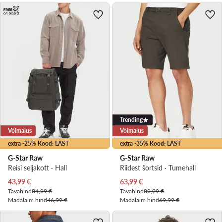
Trending
Võimalus
Võimalus
extra -25% Kood: LAST
extra -35% Kood: LAST
G-Star Raw
G-Star Raw
Reisi seljakott · Hall
Riidest šortsid · Tumehall
Praegune hind
Praegune hind
43,99
€
63,99
€
Tavahind
84,99 €
Tavahind
89,99 €
Madalaim hind
46,99 €
Madalaim hind
69,99 €