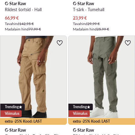
G-Star Raw
G-Star Raw
Riidest šortsid · Hall
T-särk · Tumehall
Praegune hind
Praegune hind
66,99
€
23,99
€
Tavahind
142,95 €
Tavahind
29,99 €
Madalaim hind
77,99 €
Madalaim hind
25,99 €
Trending
Trending
Võimalus
Võimalus
extra -25% Kood: LAST
extra -25% Kood: LAST
G-Star Raw
G-Star Raw