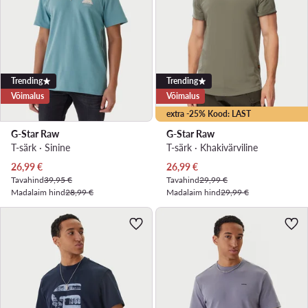
Trending
Trending
Võimalus
Võimalus
extra -25% Kood: LAST
G-Star Raw
G-Star Raw
T-särk · Sinine
T-särk · Khakivärviline
Praegune hind
Praegune hind
26,99
€
26,99
€
Tavahind
39,95 €
Tavahind
29,99 €
Madalaim hind
28,99 €
Madalaim hind
29,99 €