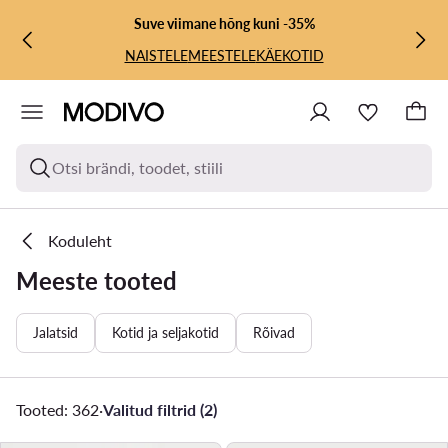
LIIGU PÕHISISU JUURDE
MINE OTSINGUSSE
Suve viimane hõng kuni -35%
NAISTELE
MEESTELE
KÄEKOTID
Otsi brändi, toodet, stiili
Koduleht
Meeste tooted
Jalatsid
Kotid ja seljakotid
Rõivad
Tooted: 362
·
Valitud filtrid (2)