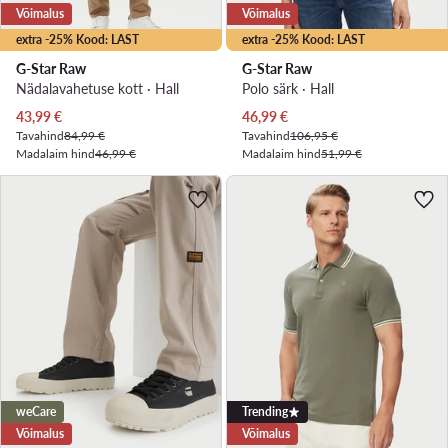
Võimalus
Võimalus
extra -25% Kood: LAST
extra -25% Kood: LAST
G-Star Raw
G-Star Raw
Nädalavahetuse kott · Hall
Polo särk · Hall
Praegune hind
Praegune hind
43,99
€
46,99
€
Tavahind
84,99 €
Tavahind
106,95 €
Madalaim hind
46,99 €
Madalaim hind
51,99 €
weCare
Trending
Võimalus
Võimalus