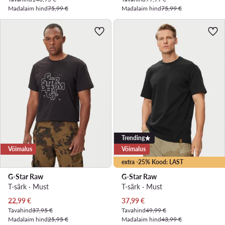
Madalaim hind
75,99 €
Madalaim hind
75,99 €
Trending
Võimalus
Võimalus
extra -25% Kood: LAST
G-Star Raw
G-Star Raw
T-särk · Must
T-särk · Must
Praegune hind
Praegune hind
22,99
€
37,99
€
Tavahind
37,95 €
Tavahind
49,99 €
Madalaim hind
25,95 €
Madalaim hind
43,99 €