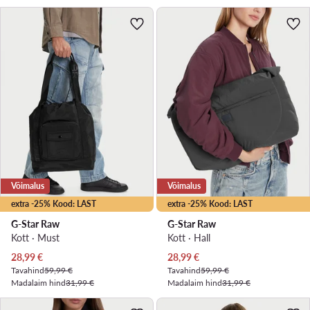
Võimalus
Võimalus
extra -25% Kood: LAST
extra -25% Kood: LAST
G-Star Raw
G-Star Raw
Kott · Must
Kott · Hall
Praegune hind
Praegune hind
28,99
€
28,99
€
Tavahind
59,99 €
Tavahind
59,99 €
Madalaim hind
31,99 €
Madalaim hind
31,99 €