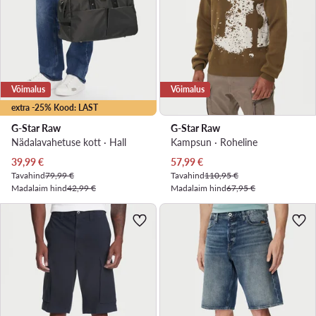
Võimalus
Võimalus
extra -25% Kood: LAST
G-Star Raw
G-Star Raw
Nädalavahetuse kott · Hall
Kampsun · Roheline
Praegune hind
Praegune hind
39,99
€
57,99
€
Tavahind
79,99 €
Tavahind
110,95 €
Madalaim hind
42,99 €
Madalaim hind
67,95 €