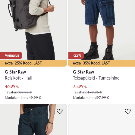
Võimalus
-22%
extra -25% Kood: LAST
extra -35% Kood: LAST
G-Star Raw
G-Star Raw
Reisikott · Hall
Teksapüksid · Tumesinine
Praegune hind
Praegune hind
46,99
€
75,99
€
Tavahind
89,99 €
Tavahind
179,95 €
Madalaim hind
49,99 €
Madalaim hind
97,99 €