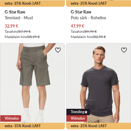
extra -25% Kood: LAST
extra -25% Kood: LAST
G-Star Raw
G-Star Raw
Tennised · Must
Polo särk · Roheline
Praegune hind
Praegune hind
32,99
€
47,99
€
Tavahind
57,99 €
Tavahind
59,99 €
Madalaim hind
35,99 €
Madalaim hind
52,99 €
Trending
Võimalus
Võimalus
extra -35% Kood: LAST
extra -25% Kood: LAST