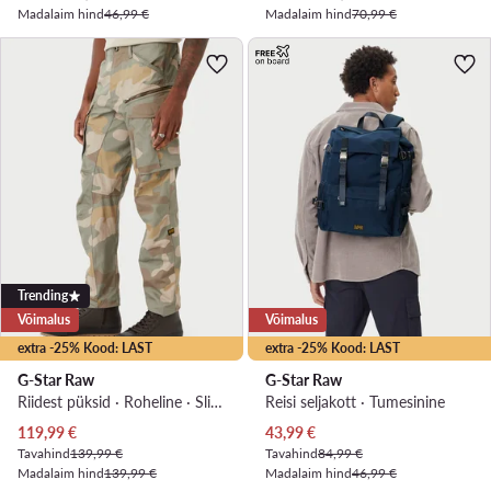
Madalaim hind
46,99 €
Madalaim hind
70,99 €
Trending
Võimalus
Võimalus
extra -25% Kood: LAST
extra -25% Kood: LAST
G-Star Raw
G-Star Raw
Riidest püksid · Roheline · Slim Fit
Reisi seljakott · Tumesinine
Praegune hind
Praegune hind
119,99
€
43,99
€
Tavahind
139,99 €
Tavahind
84,99 €
Madalaim hind
139,99 €
Madalaim hind
46,99 €