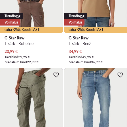
Trending
Trending
Võimalus
Võimalus
extra -25% Kood: LAST
extra -25% Kood: LAST
G-Star Raw
G-Star Raw
T-särk · Roheline
T-särk · Beež
Praegune hind
Praegune hind
20,99
€
34,99
€
Tavahind
29,95 €
Tavahind
49,95 €
Madalaim hind
22,99 €
Madalaim hind
36,99 €