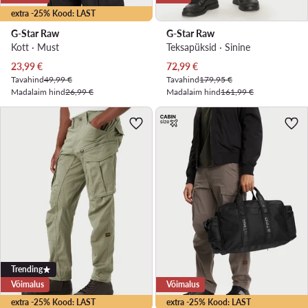
extra -25% Kood: LAST
G-Star Raw
G-Star Raw
Kott · Must
Teksapüksid · Sinine
Praegune hind
Praegune hind
23,99
€
72,99
€
Tavahind
49,99 €
Tavahind
179,95 €
Madalaim hind
26,99 €
Madalaim hind
161,99 €
Trending
Võimalus
Võimalus
extra -25% Kood: LAST
extra -25% Kood: LAST