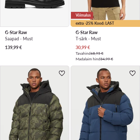
Võimalus
extra -25% Kood: LAST
G-Star Raw
G-Star Raw
Saapad · Must
T-särk · Must
Praegune hind
139,99
€
30,99
€
Tavahind
68,95 €
Madalaim hind
34,99 €