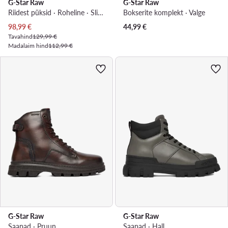
G-Star Raw
G-Star Raw
Riidest püksid · Roheline · Slim Fit
Bokserite komplekt · Valge
Praegune hind
98,99
€
44,99
€
Tavahind
129,99 €
Madalaim hind
112,99 €
G-Star Raw
G-Star Raw
Saapad · Pruun
Saapad · Hall