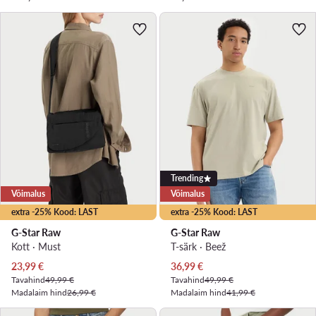
Trending
Võimalus
Võimalus
extra -25% Kood: LAST
extra -25% Kood: LAST
G-Star Raw
G-Star Raw
Kott · Must
T-särk · Beež
Praegune hind
Praegune hind
23,99
€
36,99
€
Tavahind
49,99 €
Tavahind
49,99 €
Madalaim hind
26,99 €
Madalaim hind
41,99 €