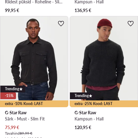
Riidest püksid · Roheline · Slim Fit
Kampsun · Hall
99,95
€
136,95
€
Trending
-15%
Trending
extra -10% Kood: LAST
extra -25% Kood: LAST
G-Star Raw
G-Star Raw
Särk · Must · Slim Fit
Kampsun · Hall
Praegune hind
75,99
€
120,95
€
Tavahind
89,99 €