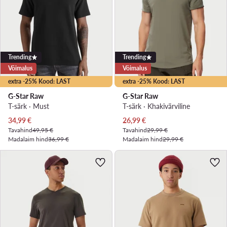
Trending
Trending
Võimalus
Võimalus
extra -25% Kood: LAST
extra -25% Kood: LAST
G-Star Raw
G-Star Raw
T-särk · Must
T-särk · Khakivärviline
Praegune hind
Praegune hind
34,99
€
26,99
€
Tavahind
49,95 €
Tavahind
29,99 €
Madalaim hind
36,99 €
Madalaim hind
29,99 €