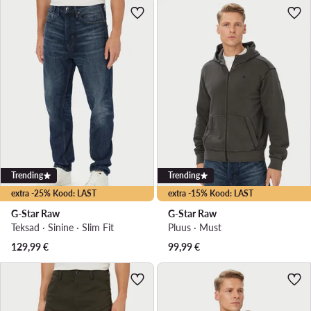
Trending
Trending
extra -25% Kood: LAST
extra -15% Kood: LAST
G-Star Raw
G-Star Raw
Teksad · Sinine · Slim Fit
Pluus · Must
129,99
€
99,99
€