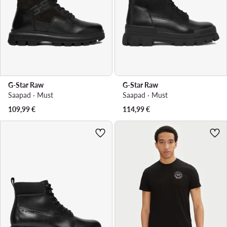
G-Star Raw
G-Star Raw
Saapad · Must
Saapad · Must
109,99
€
114,99
€