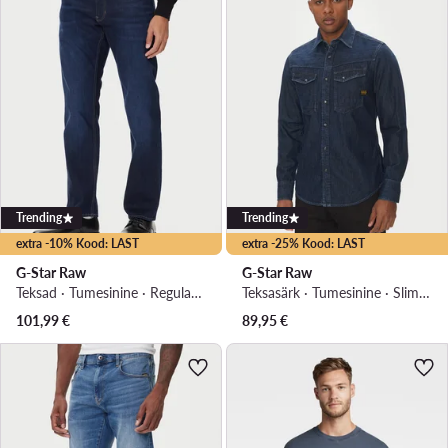
Trending
Trending
extra -10% Kood: LAST
extra -25% Kood: LAST
G-Star Raw
G-Star Raw
Teksad · Tumesinine · Regular Fit
Teksasärk · Tumesinine · Slim Fit
101,99
€
89,95
€