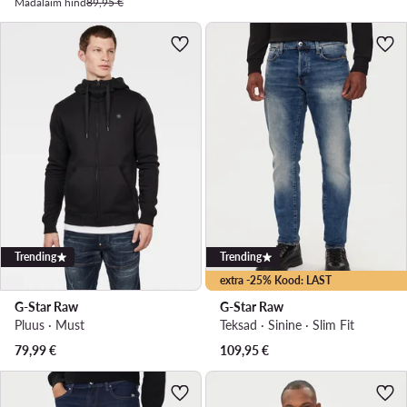
Madalaim hind
89,95 €
Trending
Trending
extra -25% Kood: LAST
G-Star Raw
G-Star Raw
Pluus · Must
Teksad · Sinine · Slim Fit
79,99
€
109,95
€