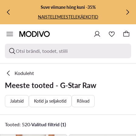
LIIGU PÕHISISU JUURDE
MINE OTSINGUSSE
Suve viimane hõng kuni -35%
NAISTELE
MEESTELE
KÄEKOTID
Otsi brändi, toodet, stiili
Koduleht
Meeste tooted - G-Star Raw
Jalatsid
Kotid ja seljakotid
Rõivad
Tooted: 520
·
Valitud filtrid (1)