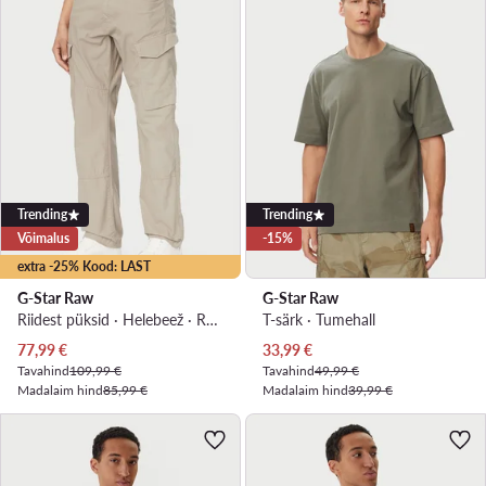
Trending
Trending
Võimalus
-15%
extra -25% Kood: LAST
G-Star Raw
G-Star Raw
Riidest püksid · Helebeež · Regular Fit
T-särk · Tumehall
Praegune hind
Praegune hind
77,99
€
33,99
€
Tavahind
109,99 €
Tavahind
49,99 €
Madalaim hind
85,99 €
Madalaim hind
39,99 €