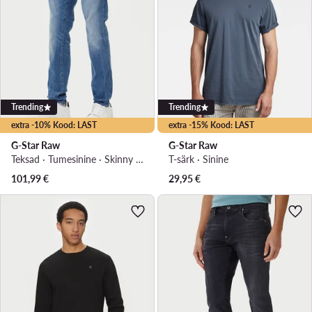
Trending
Trending
extra -10% Kood: LAST
extra -15% Kood: LAST
G-Star Raw
G-Star Raw
Teksad · Tumesinine · Skinny Fit
T-särk · Sinine
101,99
€
29,95
€