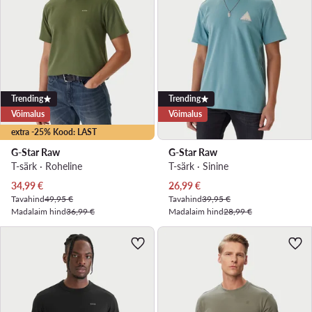
Trending
Trending
Võimalus
Võimalus
extra -25% Kood: LAST
G-Star Raw
G-Star Raw
T-särk · Roheline
T-särk · Sinine
Praegune hind
Praegune hind
34,99
€
26,99
€
Tavahind
49,95 €
Tavahind
39,95 €
Madalaim hind
36,99 €
Madalaim hind
28,99 €