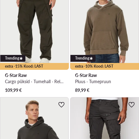
Trending
Trending
extra -15% Kood: LAST
extra -10% Kood: LAST
G-Star Raw
G-Star Raw
Cargo püksid · Tumehall · Relaxed Fit
Pluus · Tumepruun
109,99
€
89,99
€