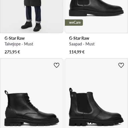
weCare
G-Star Raw
G-Star Raw
Talvejope · Must
Saapad · Must
275,95
€
114,99
€