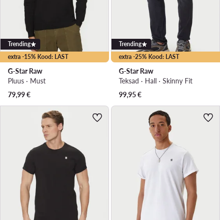
Trending
Trending
extra -15% Kood: LAST
extra -25% Kood: LAST
G-Star Raw
G-Star Raw
Pluus · Must
Teksad · Hall · Skinny Fit
79,99
€
99,95
€