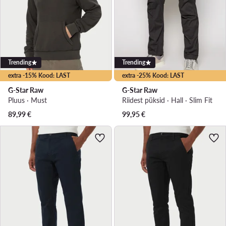
Trending
Trending
extra -15% Kood: LAST
extra -25% Kood: LAST
G-Star Raw
G-Star Raw
Pluus · Must
Riidest püksid · Hall · Slim Fit
89,99
€
99,95
€