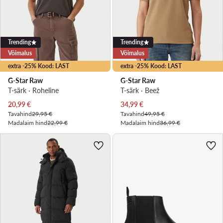
Trending
Trending
Võimalus
Võimalus
extra -25% Kood: LAST
extra -25% Kood: LAST
G-Star Raw
G-Star Raw
T-särk · Roheline
T-särk · Beež
Praegune hind
Praegune hind
20,99
€
34,99
€
Tavahind
29,95 €
Tavahind
49,95 €
Madalaim hind
22,99 €
Madalaim hind
36,99 €