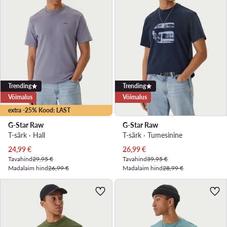
Trending
Trending
Võimalus
Võimalus
extra -25% Kood: LAST
G-Star Raw
G-Star Raw
T-särk · Hall
T-särk · Tumesinine
Praegune hind
Praegune hind
24,99
€
26,99
€
Tavahind
29,95 €
Tavahind
39,95 €
Madalaim hind
26,99 €
Madalaim hind
28,99 €