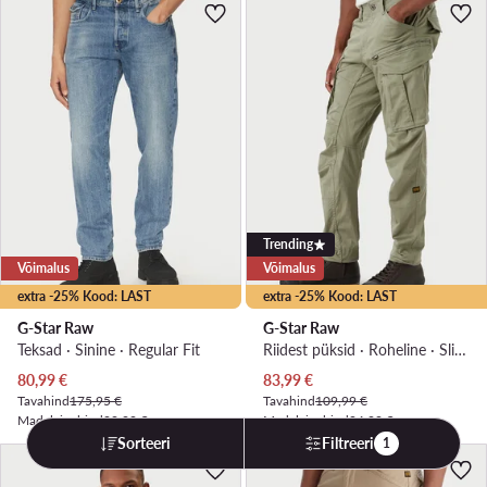
Trending
Võimalus
Võimalus
extra -25% Kood: LAST
extra -25% Kood: LAST
G-Star Raw
G-Star Raw
Teksad · Sinine · Regular Fit
Riidest püksid · Roheline · Slim Fit
Praegune hind
Praegune hind
80,99
€
83,99
€
Tavahind
175,95 €
Tavahind
109,99 €
Madalaim hind
90,99 €
Madalaim hind
94,99 €
Sorteeri
Filtreeri
1