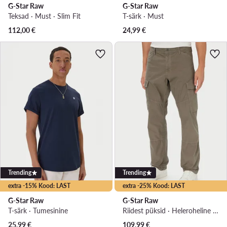
G-Star Raw
G-Star Raw
Teksad · Must · Slim Fit
T-särk · Must
112,00
€
24,99
€
Trending
Trending
extra -15% Kood: LAST
extra -25% Kood: LAST
G-Star Raw
G-Star Raw
T-särk · Tumesinine
Riidest püksid · Heleroheline · Regular Fit
25,99
€
109,99
€