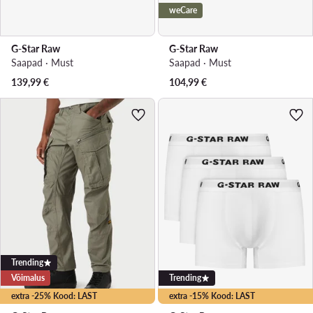
weCare
G-Star Raw
G-Star Raw
Saapad · Must
Saapad · Must
139,99
€
104,99
€
Trending
Võimalus
Trending
extra -25% Kood: LAST
extra -15% Kood: LAST