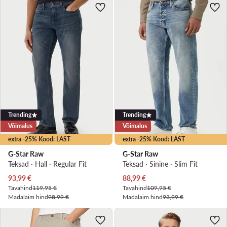
Trending
Trending
Võimalus
Võimalus
extra -25% Kood: LAST
extra -25% Kood: LAST
G-Star Raw
G-Star Raw
Teksad · Hall · Regular Fit
Teksad · Sinine · Slim Fit
Praegune hind
Praegune hind
93,99
€
88,99
€
Tavahind
119,95 €
Tavahind
109,95 €
Madalaim hind
98,99 €
Madalaim hind
93,99 €