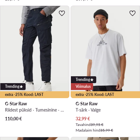
Trending
Trending
Võimalus
extra -25% Kood: LAST
extra -25% Kood: LAST
G-Star Raw
G-Star Raw
Riidest püksid · Tumesinine · Regular Fit
T-särk · Valge
Praegune hind
110,00
€
32,99
€
Tavahind
39,95 €
Madalaim hind
35,99 €