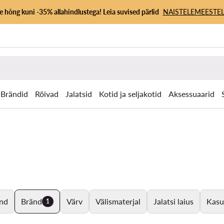
 hõng kuni -35% allahindlustega! Leia suvised pärlid
NAISTELE
MEESTEL
Brändid
Rõivad
Jalatsid
Kotid ja seljakotid
Aksessuaarid
nd
Bränd
Värv
Välismaterjal
Jalatsi laius
Kasu
1