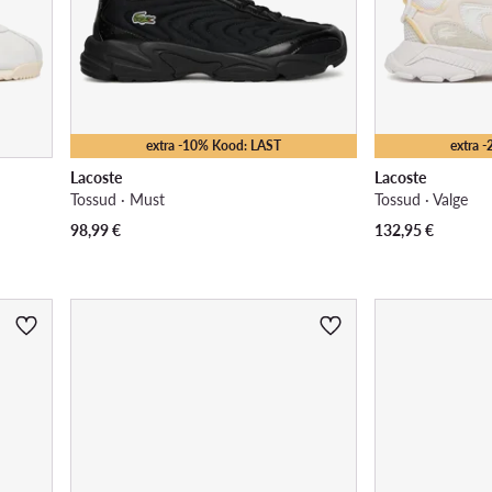
extra -10% Kood: LAST
extra 
Lacoste
Lacoste
Tossud · Must
Tossud · Valge
98,99
€
132,95
€