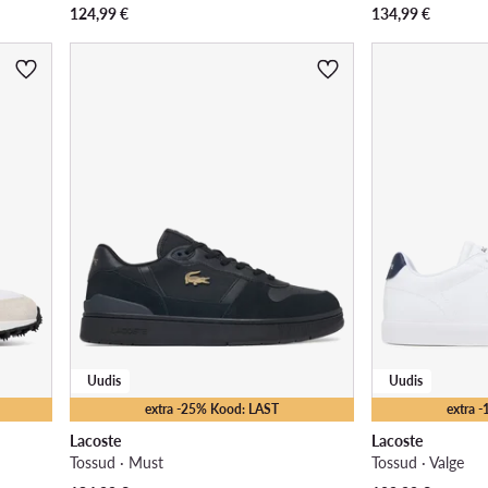
124,99
€
134,99
€
Uudis
Uudis
extra -25% Kood: LAST
extra 
Lacoste
Lacoste
Tossud · Must
Tossud · Valge