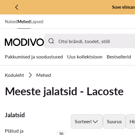
Suve viimane
LIIGU PÕHISISU JUURDE
Naised
Mehed
Lapsed
MINE OTSINGUSSE
Pakkumised ja soodustused
Uus kollektsioon
Bestsellerid
Koduleht
Mehed
Meeste jalatsid - Lacoste
Jalatsid
Sorteeri
Suurus
Hi
Plätud ja
Toodete arv:
10