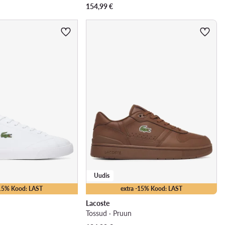
154,99
€
Uudis
-15% Kood: LAST
extra -15% Kood: LAST
Lacoste
Tossud · Pruun