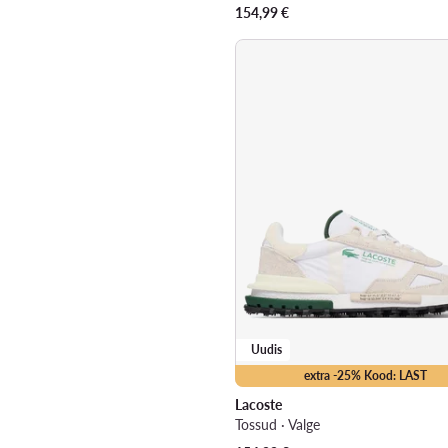
154,99
€
Uudis
extra -25% Kood: LAST
Lacoste
Tossud · Valge