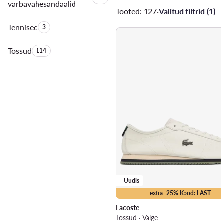
varbavahesandaalid
Tooted: 127
·
Valitud filtrid (1)
Tennised
Toodete arv:
3
Tossud
Toodete arv:
114
Uudis
extra -25% Kood: LAST
Lacoste
Tossud · Valge