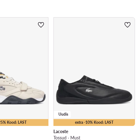
Uudis
-25% Kood: LAST
extra -10% Kood: LAST
Lacoste
Tossud · Must