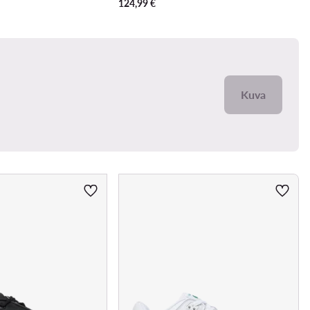
124,99
€
Kuva