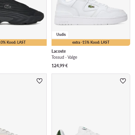
Uudis
-10% Kood: LAST
extra -15% Kood: LAST
Lacoste
Tossud · Valge
124,99
€