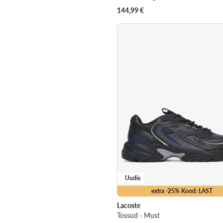
144,99
€
Uudis
extra -25% Kood: LAST
Lacoste
Tossud · Must