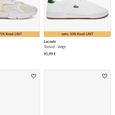
-25% Kood: LAST
extra -10% Kood: LAST
Lacoste
Tossud · Valge
95,99
€