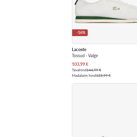
-16%
Lacoste
Tossud · Valge
Praegune hind
103,99
€
Tavahind
144,99 €
Madalaim hind
123,99 €