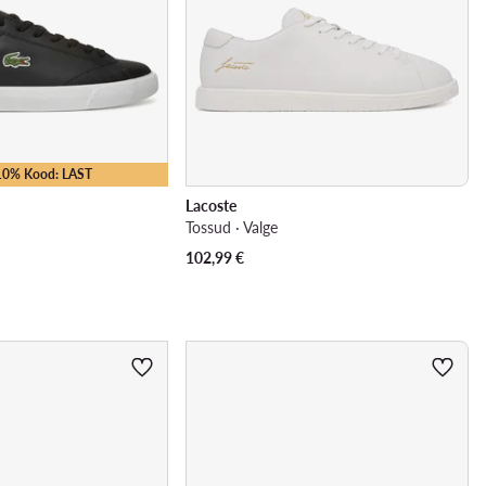
-10% Kood: LAST
Lacoste
Tossud · Valge
102,99
€