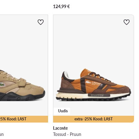
124,99
€
Uudis
-25% Kood: LAST
extra -25% Kood: LAST
Lacoste
un
Tossud · Pruun