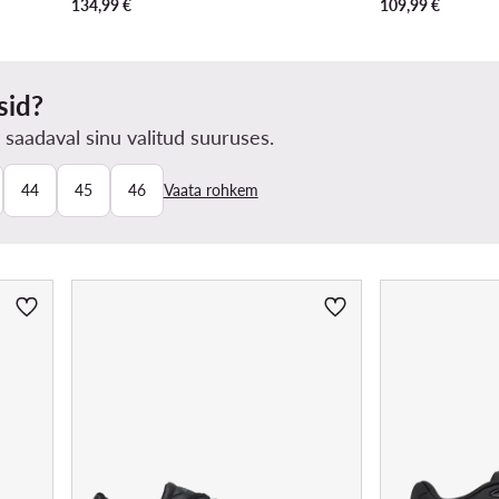
134,99
€
109,99
€
sid?
 saadaval sinu valitud suuruses.
44
45
46
Vaata rohkem