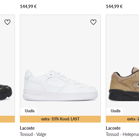
144,99
€
144,99
€
Uudis
Uudis
extra -10% Kood: LAST
extra 
Lacoste
Lacoste
Tossud · Valge
Tossud · Helepru