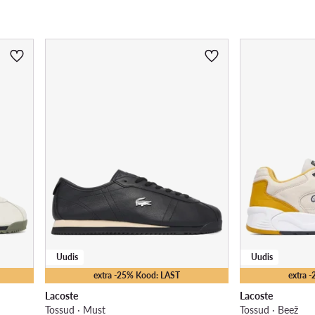
Uudis
Uudis
extra -25% Kood: LAST
extra 
Lacoste
Lacoste
Tossud · Must
Tossud · Beež