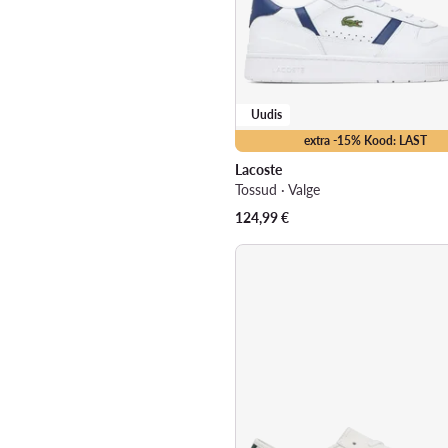
Uudis
extra -15% Kood: LAST
Lacoste
Tossud · Valge
124,99
€