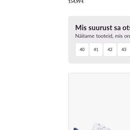
154,99
€
Mis suurust sa ot
Näitame tooteid, mis on
40
41
42
43