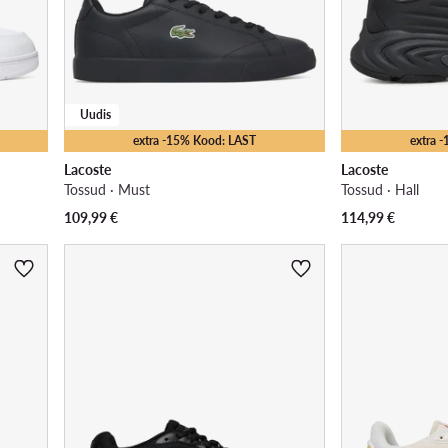
Uudis
extra -15% Kood: LAST
extra 
Lacoste
Lacoste
Tossud · Must
Tossud · Hall
109,99
€
114,99
€