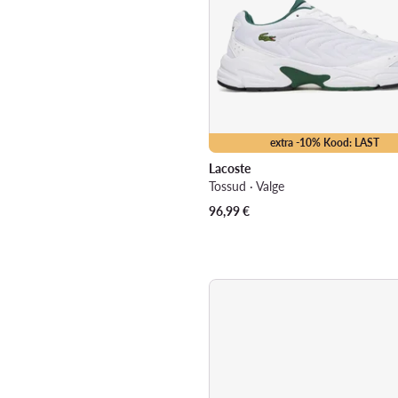
extra -10% Kood: LAST
Lacoste
Tossud · Valge
96,99
€