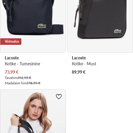
Võimalus
Lacoste
Lacoste
Kotike · Tumesinine
Kotike · Must
Praegune hind
73,99
€
89,99
€
Tavahind
92,95 €
Madalaim hind
78,99 €