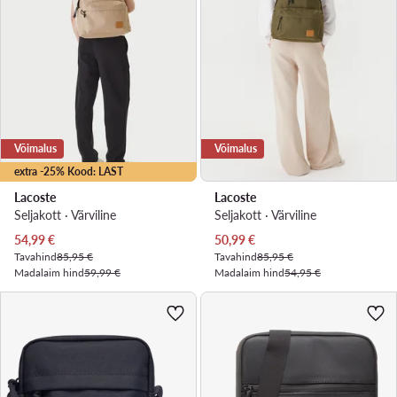
Võimalus
Võimalus
extra -25% Kood: LAST
Lacoste
Lacoste
Seljakott · Värviline
Seljakott · Värviline
Praegune hind
Praegune hind
54,99
€
50,99
€
Tavahind
85,95 €
Tavahind
85,95 €
Madalaim hind
59,99 €
Madalaim hind
54,95 €