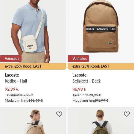
Võimalus
Võimalus
extra -25% Kood: LAST
extra -25% Kood: LAST
Lacoste
Lacoste
Kotike · Hall
Seljakott · Beež
Praegune hind
Praegune hind
92,99
€
86,99
€
Tavahind
107,99 €
Tavahind
123,95 €
Madalaim hind
101,99 €
Madalaim hind
91,99 €