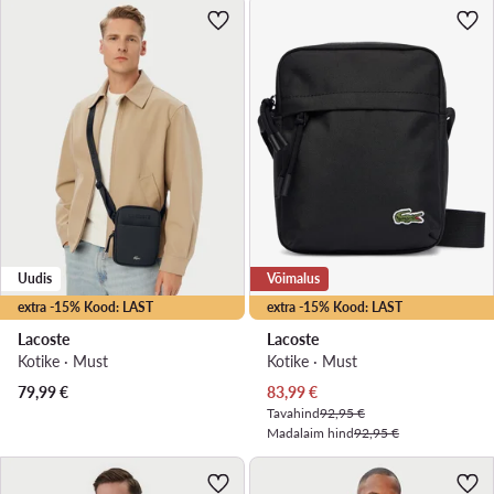
Uudis
Võimalus
extra -15% Kood: LAST
extra -15% Kood: LAST
Lacoste
Lacoste
Kotike · Must
Kotike · Must
Praegune hind
79,99
€
83,99
€
Tavahind
92,95 €
Madalaim hind
92,95 €