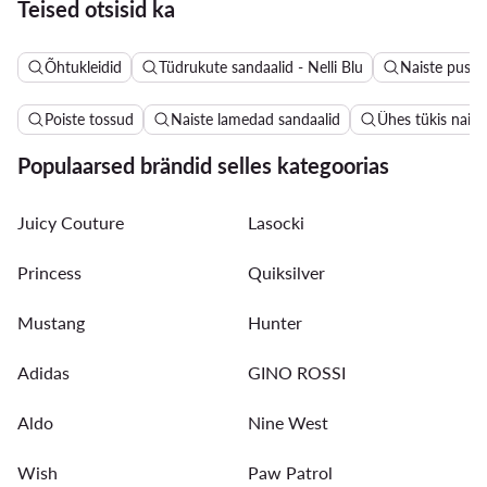
Teised otsisid ka
Õhtukleidid
Tüdrukute sandaalid - Nelli Blu
Naiste pusad
Poiste tossud
Naiste lamedad sandaalid
Ühes tükis naist
Populaarsed brändid selles kategoorias
Juicy Couture
Lasocki
Princess
Quiksilver
Mustang
Hunter
Adidas
GINO ROSSI
Aldo
Nine West
Wish
Paw Patrol