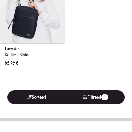
Lacoste
Kotike · Sinine
85,99
€
Sorteeri
Filtreeri
1