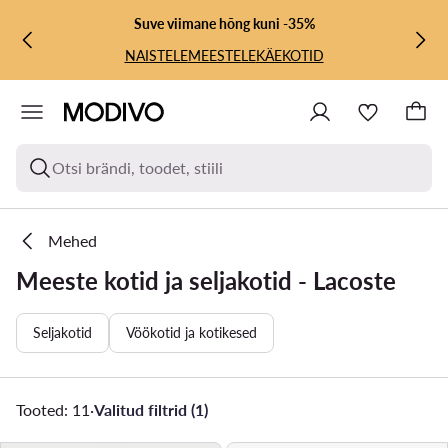
LIIGU PÕHISISU JUURDE
MINE OTSINGUSSE
Suve viimane hõng kuni -35%
NAISTELE
MEESTELE
KÄEKOTID
Otsi brändi, toodet, stiili
Mehed
Meeste kotid ja seljakotid - Lacoste
Seljakotid
Vöökotid ja kotikesed
Tooted: 11
·
Valitud filtrid (1)