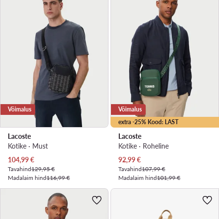
Võimalus
Võimalus
extra -25% Kood: LAST
Lacoste
Lacoste
Kotike · Must
Kotike · Roheline
Praegune hind
Praegune hind
104,99
€
92,99
€
Tavahind
129,95 €
Tavahind
107,99 €
Madalaim hind
116,99 €
Madalaim hind
101,99 €