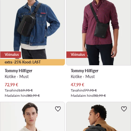
Võimalus
Võimalus
extra -25% Kood: LAST
Tommy Hilfiger
Tommy Hilfiger
Kotike · Must
Kotike · Must
Praegune hind
Praegune hind
72,99
€
47,99
€
Tavahind
119,95 €
Tavahind
77,95 €
Madalaim hind
80,99 €
Madalaim hind
50,99 €