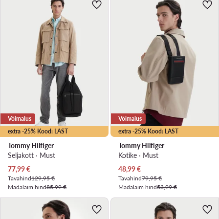
Võimalus
Võimalus
extra -25% Kood: LAST
extra -25% Kood: LAST
Tommy Hilfiger
Tommy Hilfiger
Seljakott · Must
Kotike · Must
Praegune hind
Praegune hind
77,99
€
48,99
€
Tavahind
129,95 €
Tavahind
79,95 €
Madalaim hind
85,99 €
Madalaim hind
53,99 €