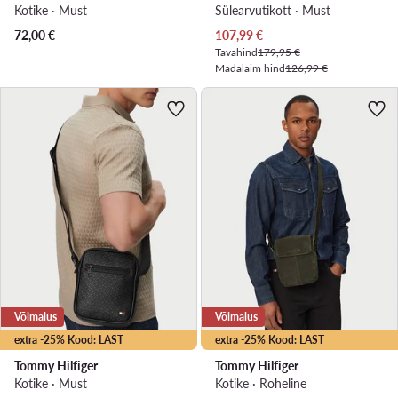
Kotike · Must
Sülearvutikott · Must
Praegune hind
72,00
€
107,99
€
Tavahind
179,95 €
Madalaim hind
126,99 €
Võimalus
Võimalus
extra -25% Kood: LAST
extra -25% Kood: LAST
Tommy Hilfiger
Tommy Hilfiger
Kotike · Must
Kotike · Roheline