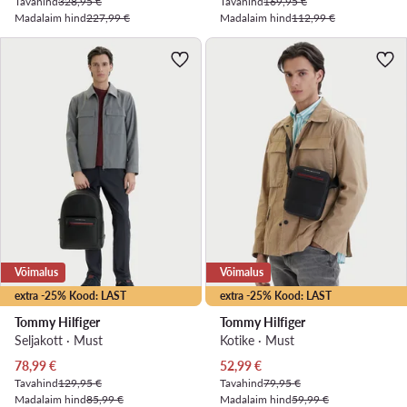
Tavahind
328,95 €
Tavahind
169,95 €
Madalaim hind
227,99 €
Madalaim hind
112,99 €
Võimalus
Võimalus
extra -25% Kood: LAST
extra -25% Kood: LAST
Tommy Hilfiger
Tommy Hilfiger
Seljakott · Must
Kotike · Must
Praegune hind
Praegune hind
78,99
€
52,99
€
Tavahind
129,95 €
Tavahind
79,95 €
Madalaim hind
85,99 €
Madalaim hind
59,99 €