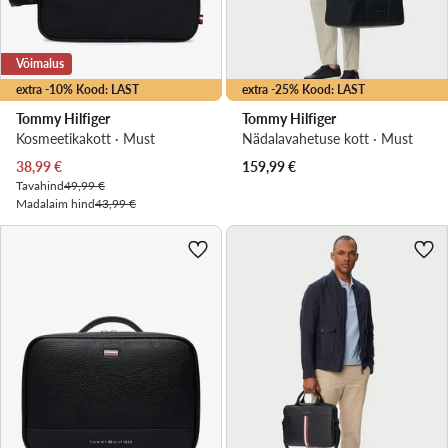
Võimalus
extra -10% Kood: LAST
extra -25% Kood: LAST
Tommy Hilfiger
Tommy Hilfiger
Kosmeetikakott · Must
Nädalavahetuse kott · Must
Praegune hind
38,99
€
159,99
€
Tavahind
49,99 €
Madalaim hind
43,99 €