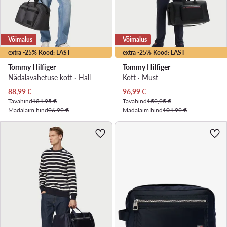
Võimalus
Võimalus
extra -25% Kood: LAST
extra -25% Kood: LAST
Tommy Hilfiger
Tommy Hilfiger
Nädalavahetuse kott · Hall
Kott · Must
Praegune hind
Praegune hind
88,99
€
96,99
€
Tavahind
134,95 €
Tavahind
159,95 €
Madalaim hind
96,99 €
Madalaim hind
104,99 €