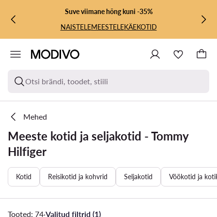
LIIGU PÕHISISU JUURDE
MINE OTSINGUSSE
Suve viimane hõng kuni -35%
NAISTELE
MEESTELE
KÄEKOTID
Otsi brändi, toodet, stiili
Mehed
Meeste kotid ja seljakotid - Tommy
Hilfiger
Kotid
Reisikotid ja kohvrid
Seljakotid
Vöökotid ja kot
Tooted: 74
·
Valitud filtrid (1)