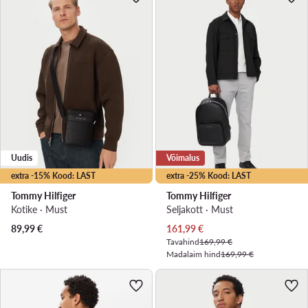
Uudis
Võimalus
extra -15% Kood: LAST
extra -25% Kood: LAST
Tommy Hilfiger
Tommy Hilfiger
Kotike · Must
Seljakott · Must
Praegune hind
89,99
€
161,99
€
Tavahind
169,99 €
Madalaim hind
169,99 €