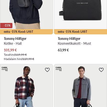
-15%
extra -15% Kood: LAST
extra -15% Kood: LAST
Tommy Hilfiger
Tommy Hilfiger
Kotike · Hall
Kosmeetikakott · Must
Praegune hind
101,99
€
63,99
€
Tavahind
119,99 €
Madalaim hind
119,99 €