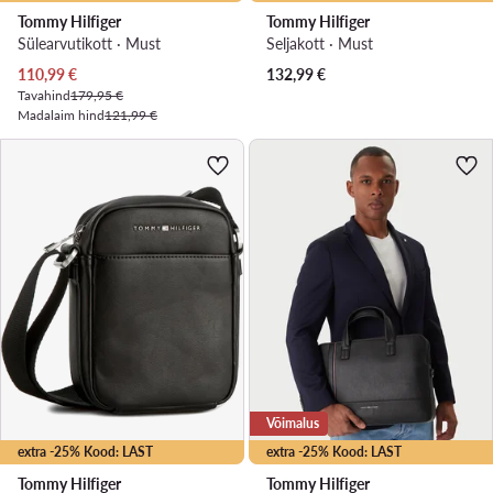
Tommy Hilfiger
Tommy Hilfiger
Sülearvutikott · Must
Seljakott · Must
Praegune hind
110,99
€
132,99
€
Tavahind
179,95 €
Madalaim hind
121,99 €
Võimalus
extra -25% Kood: LAST
extra -25% Kood: LAST
Tommy Hilfiger
Tommy Hilfiger