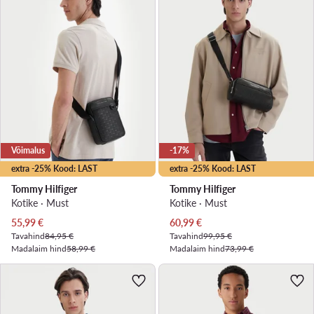
Võimalus
-17%
extra -25% Kood: LAST
extra -25% Kood: LAST
Tommy Hilfiger
Tommy Hilfiger
Kotike · Must
Kotike · Must
Praegune hind
Praegune hind
55,99
€
60,99
€
Tavahind
84,95 €
Tavahind
99,95 €
Madalaim hind
58,99 €
Madalaim hind
73,99 €