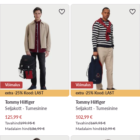
Võimalus
Võimalus
extra -25% Kood: LAST
extra -25% Kood: LAST
Tommy Hilfiger
Tommy Hilfiger
Seljakott · Tumesinine
Seljakott · Tumesinine
Praegune hind
Praegune hind
125,99
€
102,99
€
Tavahind
199,95 €
Tavahind
169,95 €
Madalaim hind
136,99 €
Madalaim hind
112,99 €