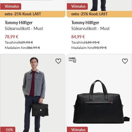
Võimalus
Võimalus
extra -25% Kood: LAST
extra -25% Kood: LAST
Tommy Hilfiger
Tommy Hilfiger
Sülearvutikott · Must
Sülearvutikott · Must
Praegune hind
Praegune hind
78,99
€
84,99
€
Tavahind
129,95 €
Tavahind
139,95 €
Madalaim hind
86,99 €
Madalaim hind
93,99 €
-16%
Võimalus