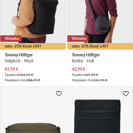
Võimalus
Võimalus
extra -25% Kood: LAST
extra -25% Kood: LAST
Tommy Hilfiger
Tommy Hilfiger
Seljakott · Must
Kotike · Hall
Praegune hind
Praegune hind
83,99
€
42,99
€
Tavahind
134,95 €
Tavahind
69,95 €
Madalaim hind
88,99 €
Madalaim hind
47,99 €