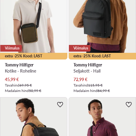
Võimalus
Võimalus
extra -25% Kood: LAST
extra -25% Kood: LAST
Tommy Hilfiger
Tommy Hilfiger
Kotike · Roheline
Seljakott · Hall
Praegune hind
Praegune hind
45,99
€
72,99
€
Tavahind
69,95 €
Tavahind
115,95 €
Madalaim hind
50,99 €
Madalaim hind
84,99 €