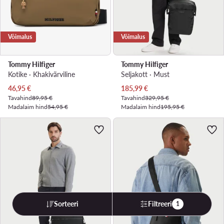
Võimalus
Võimalus
Tommy Hilfiger
Tommy Hilfiger
Kotike · Khakivärviline
Seljakott · Must
Praegune hind
Praegune hind
46,95
€
185,99
€
Tavahind
89,95 €
Tavahind
329,95 €
Madalaim hind
54,95 €
Madalaim hind
195,95 €
Sorteeri
Filtreeri
1