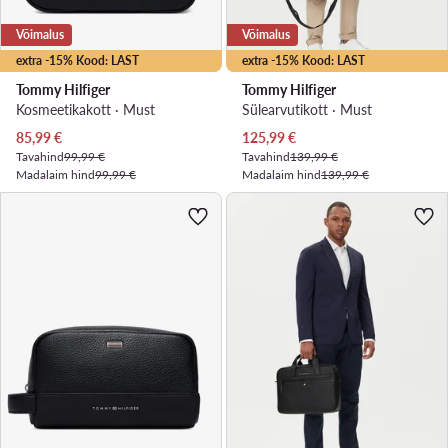
Võimalus
Võimalus
extra -15% Kood: LAST
extra -15% Kood: LAST
Tommy Hilfiger
Tommy Hilfiger
Kosmeetikakott · Must
Sülearvutikott · Must
Praegune hind
Praegune hind
85,99
€
125,99
€
Tavahind
99,99 €
Tavahind
139,99 €
Madalaim hind
99,99 €
Madalaim hind
139,99 €