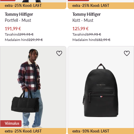
extra -25% Kood: LAST
extra -25% Kood: LAST
Tommy Hilfiger
Tommy Hilfiger
Portfell · Must
Kott · Must
Praegune hind
Praegune hind
191,99
€
125,99
€
Tavahind
299,95 €
Tavahind
199,95 €
Madalaim hind
229,99 €
Madalaim hind
132,99 €
Võimalus
extra -25% Kood: LAST
extra -10% Kood: LAST