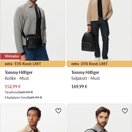
Võimalus
extra -15% Kood: LAST
extra -25% Kood: LAST
Tommy Hilfiger
Tommy Hilfiger
Kotike · Must
Seljakott · Must
Praegune hind
152,99
€
169,99
€
Tavahind
169,99 €
Madalaim hind
169,99 €