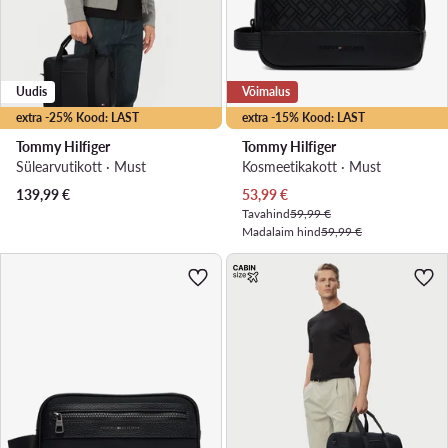
Uudis
Võimalus
extra -25% Kood: LAST
extra -15% Kood: LAST
Tommy Hilfiger
Tommy Hilfiger
Sülearvutikott · Must
Kosmeetikakott · Must
Praegune hind
139,99
€
53,99
€
Tavahind
59,99 €
Madalaim hind
59,99 €