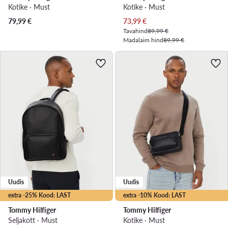
Kotike · Must
Kotike · Must
Praegune hind
79,99
€
73,99
€
Tavahind
89,99 €
Madalaim hind
89,99 €
Uudis
Uudis
extra -25% Kood: LAST
extra -10% Kood: LAST
Tommy Hilfiger
Tommy Hilfiger
Seljakott · Must
Kotike · Must