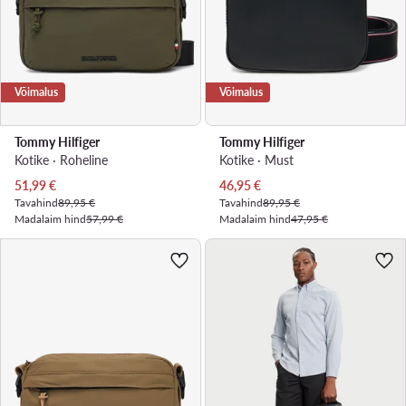
Võimalus
Võimalus
Tommy Hilfiger
Tommy Hilfiger
Kotike · Roheline
Kotike · Must
Praegune hind
Praegune hind
51,99
€
46,95
€
Tavahind
89,95 €
Tavahind
89,95 €
Madalaim hind
57,99 €
Madalaim hind
47,95 €