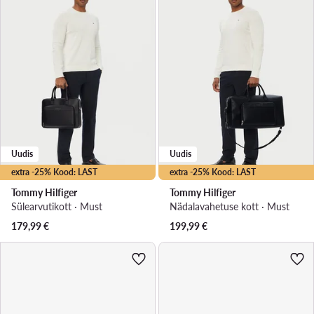
Uudis
Uudis
extra -25% Kood: LAST
extra -25% Kood: LAST
Tommy Hilfiger
Tommy Hilfiger
Sülearvutikott · Must
Nädalavahetuse kott · Must
179,99
€
199,99
€