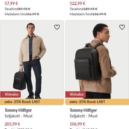
Praegune hind
Praegune hind
57,99
€
122,99
€
Tavahind
89,95 €
Tavahind
189,95 €
Madalaim hind
61,99 €
Madalaim hind
136,99 €
Võimalus
Võimalus
extra -25% Kood: LAST
extra -25% Kood: LAST
Tommy Hilfiger
Tommy Hilfiger
Seljakott · Must
Seljakott · Must
Praegune hind
Praegune hind
205,99
€
106,99
€