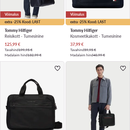
Võimalus
Võimalus
extra -25% Kood: LAST
extra -25% Kood: LAST
Tommy Hilfiger
Tommy Hilfiger
Reisikott · Tumesinine
Kosmeetikakott · Tumesinine
Praegune hind
Praegune hind
125,99
€
37,99
€
Tavahind
199,95 €
Tavahind
59,95 €
Madalaim hind
132,99 €
Madalaim hind
40,99 €