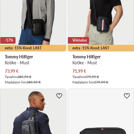
-17%
Võimalus
extra -15% Kood: LAST
extra -15% Kood: LAST
Tommy Hilfiger
Tommy Hilfiger
Kotike · Must
Kotike · Must
Praegune hind
Praegune hind
73,99
€
71,99
€
Tavahind
89,99 €
Tavahind
79,99 €
Madalaim hind
89,99 €
Madalaim hind
79,99 €