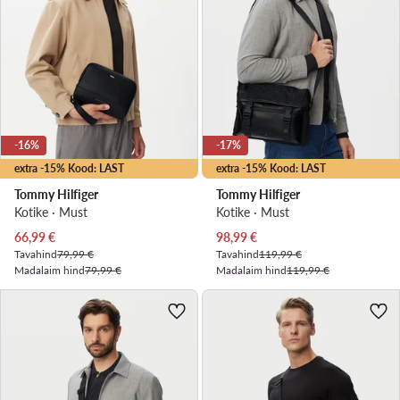
-16%
-17%
extra -15% Kood: LAST
extra -15% Kood: LAST
Tommy Hilfiger
Tommy Hilfiger
Kotike · Must
Kotike · Must
Praegune hind
Praegune hind
66,99
€
98,99
€
Tavahind
79,99 €
Tavahind
119,99 €
Madalaim hind
79,99 €
Madalaim hind
119,99 €