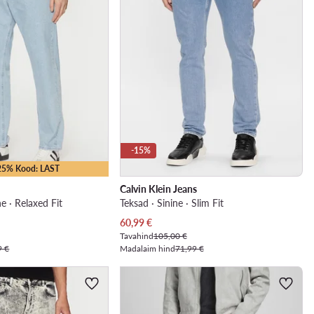
-15%
-25% Kood: LAST
Calvin Klein Jeans
ne · Relaxed Fit
Teksad · Sinine · Slim Fit
Praegune hind
60,99
€
Tavahind
105,00 €
9 €
Madalaim hind
71,99 €