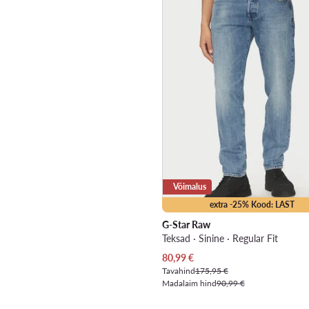
Võimalus
extra -25% Kood: LAST
G-Star Raw
Teksad · Sinine · Regular Fit
Praegune hind
80,99
€
Tavahind
175,95 €
Madalaim hind
90,99 €