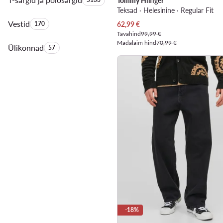
Tommy Hilfiger
Teksad · Helesinine · Regular Fit
Vestid
Toodete arv:
Praegune hind
170
62,99
€
Tavahind
99,99 €
Madalaim hind
70,99 €
Ülikonnad
Toodete arv:
57
-18%