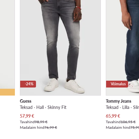
-24%
Võimalus
Guess
Tommy Jeans
Teksad · Hall · Skinny Fit
Teksad · Lilla · Sl
Praegune hind
Praegune hind
57,99
€
65,99
€
Tavahind
98,99 €
Tavahind
106,95 €
Madalaim hind
76,99 €
Madalaim hind
75,9