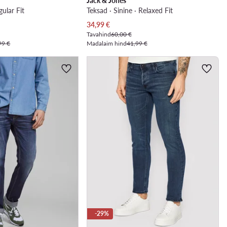
Jack & Jones
gular Fit
Teksad · Sinine · Relaxed Fit
Praegune hind
34,99
€
Tavahind
60,00 €
99 €
Madalaim hind
41,99 €
-29%