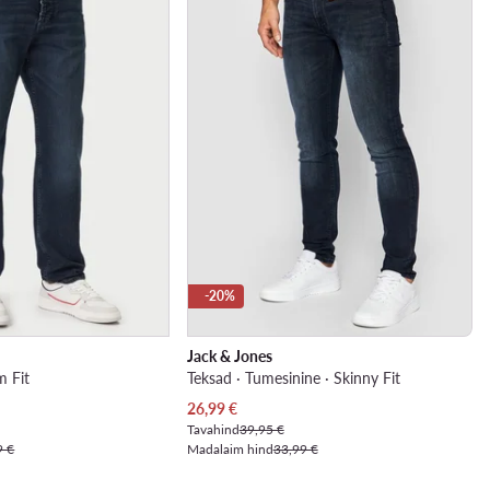
-20%
Jack & Jones
im Fit
Teksad · Tumesinine · Skinny Fit
Praegune hind
26,99
€
Tavahind
39,95 €
9 €
Madalaim hind
33,99 €