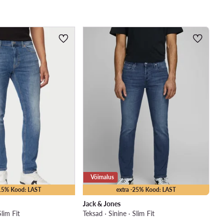
Võimalus
-15% Kood: LAST
extra -25% Kood: LAST
Jack & Jones
Slim Fit
Teksad · Sinine · Slim Fit