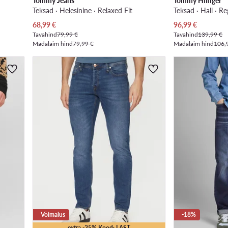
Tommy Jeans
Tommy Hilfiger
Teksad · Helesinine · Relaxed Fit
Teksad · Hall · Re
Praegune hind
Praegune hind
68,99
€
96,99
€
Tavahind
79,99 €
Tavahind
139,99 €
Madalaim hind
79,99 €
Madalaim hind
106,
Võimalus
-18%
extra -25% Kood: LAST