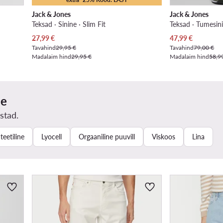
Jack & Jones
Jack & Jones
Teksad · Sinine · Slim Fit
Teksad · Tumesini
Praegune hind
Praegune hind
27,99
€
47,99
€
Tavahind
29,95 €
Tavahind
79,00 €
Madalaim hind
29,95 €
Madalaim hind
58,9
ne
stad.
teetiline
Lyocell
Orgaaniline puuvill
Viskoos
Lina