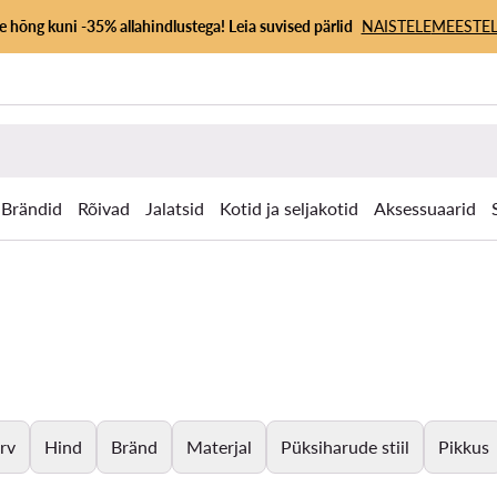
 hõng kuni -35% allahindlustega! Leia suvised pärlid
NAISTELE
MEESTEL
Brändid
Rõivad
Jalatsid
Kotid ja seljakotid
Aksessuaarid
rv
Hind
Bränd
Materjal
Püksiharude stiil
Pikkus