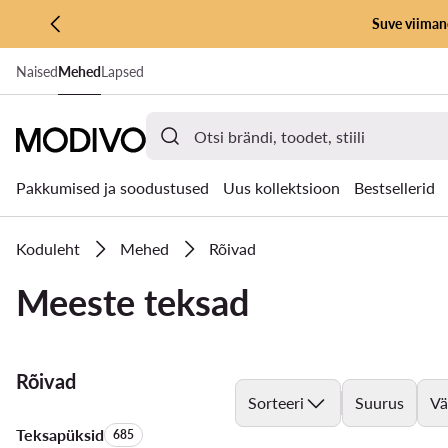
Suve viimane
LIIGU PÕHISISU JUURDE
Naised
Mehed
Lapsed
MINE OTSINGUSSE
Pakkumised ja soodustused
Uus kollektsioon
Bestsellerid
Koduleht
Mehed
Rõivad
Meeste teksad
Rõivad
Sorteeri
Suurus
Vä
Teksapüksid
Toodete arv:
685