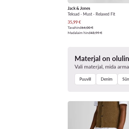
Jack & Jones
Teksad · Must · Relaxed Fit
Praegune hind
35,99
€
Tavahind
64,00 €
Madalaim hind
43,99 €
Materjal on oluli
Vali materjal, mida arma
Puuvill
Denim
Sün