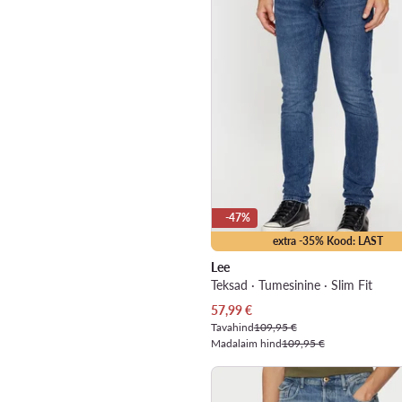
-47%
extra -35% Kood: LAST
Lee
Teksad · Tumesinine · Slim Fit
Praegune hind
57,99
€
Tavahind
109,95 €
Madalaim hind
109,95 €