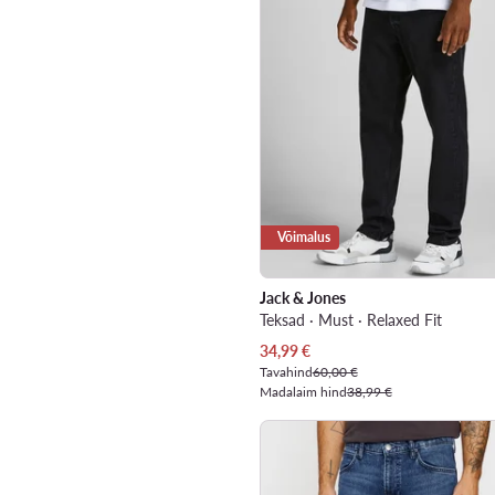
Võimalus
Jack & Jones
Teksad · Must · Relaxed Fit
Praegune hind
34,99
€
Tavahind
60,00 €
Madalaim hind
38,99 €