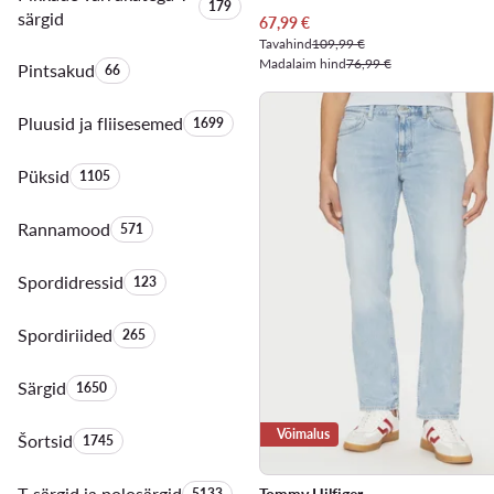
Toodete arv:
179
särgid
Praegune hind
67,99
€
Tavahind
109,99 €
Madalaim hind
76,99 €
Pintsakud
Toodete arv:
66
Pluusid ja fliisesemed
Toodete arv:
1699
Püksid
Toodete arv:
1105
Rannamood
Toodete arv:
571
Spordidressid
Toodete arv:
123
Spordiriided
Toodete arv:
265
Särgid
Toodete arv:
1650
Võimalus
Šortsid
Toodete arv:
1745
T-särgid ja polosärgid
Toodete arv:
5133