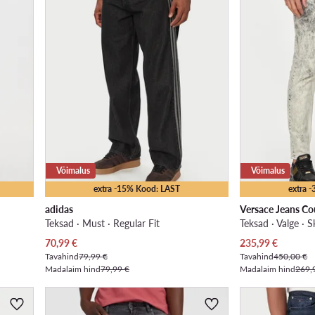
Võimalus
Võimalus
extra -15% Kood: LAST
extra 
adidas
Versace Jeans Co
Teksad · Must · Regular Fit
Teksad · Valge · S
Praegune hind
Praegune hind
70,99
€
235,99
€
Tavahind
79,99 €
Tavahind
450,00 €
Madalaim hind
79,99 €
Madalaim hind
269,