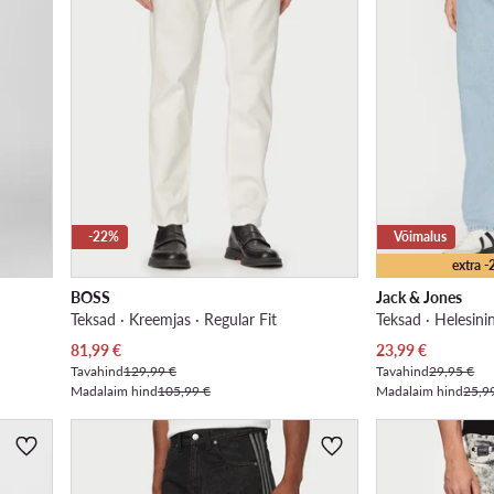
-22%
Võimalus
extra 
BOSS
Jack & Jones
Teksad · Kreemjas · Regular Fit
Teksad · Helesini
Praegune hind
Praegune hind
81,99
€
23,99
€
Tavahind
129,99 €
Tavahind
29,95 €
Madalaim hind
105,99 €
Madalaim hind
25,9