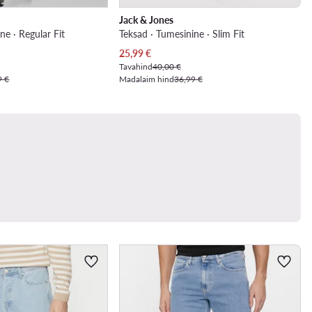
Jack & Jones
ne · Regular Fit
Teksad · Tumesinine · Slim Fit
Praegune hind
25,99
€
Tavahind
40,00 €
9 €
Madalaim hind
36,99 €