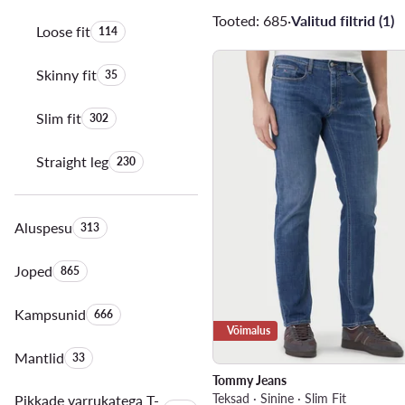
Tooted: 685
·
Valitud filtrid (1)
Loose fit
Toodete arv:
114
Skinny fit
Toodete arv:
35
Slim fit
Toodete arv:
302
Straight leg
Toodete arv:
230
Aluspesu
Toodete arv:
313
Joped
Toodete arv:
865
Kampsunid
Toodete arv:
666
Võimalus
Mantlid
Toodete arv:
33
Tommy Jeans
Teksad · Sinine · Slim Fit
Pikkade varrukatega T-