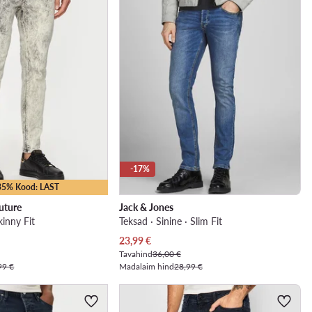
-17%
-35% Kood: LAST
uture
Jack & Jones
kinny Fit
Teksad · Sinine · Slim Fit
Praegune hind
23,99
€
Tavahind
36,00 €
99 €
Madalaim hind
28,99 €