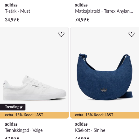
adidas
adidas
T-särk · Must
Matkajalatsid · Terrex Anylander Hiking Shoes KJ0869 · Lilla
34,99
€
74,99
€
Trending
extra -15% Kood: LAST
extra -15% Kood: LAST
adidas
adidas
Tenniskingad · Valge
Käekott · Sinine
67,99
€
44,99
€