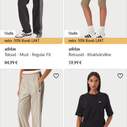
Uudis
Uudis
extra -10% Kood: LAST
extra -10% Kood: LAST
adidas
adidas
Teksad · Must · Regular Fit
Retuusid · Khakivärviline
84,99
€
59,99
€