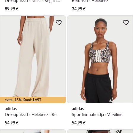
Dressipüksid · Must · Regular Fit
Retuusid · Helebeež
89,99
€
34,99
€
extra -15% Kood: LAST
adidas
adidas
Dressipüksid · Helebeež · Regular Fit
Spordirinnahoidja · Värviline
54,99
€
54,99
€