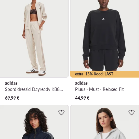
extra -15% Kood: LAST
adidas
adidas
Spordidressid Dayready KB8162 Helebeež Regular Fit
Pluus · Must · Relaxed Fit
69,99
€
44,99
€