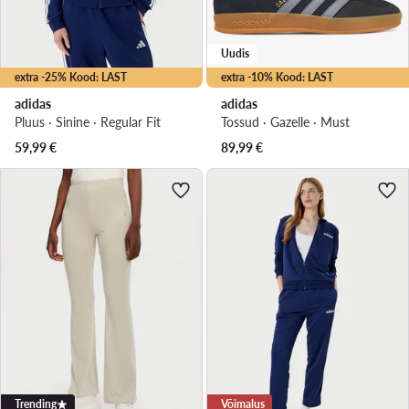
Uudis
extra -25% Kood: LAST
extra -10% Kood: LAST
adidas
adidas
Pluus · Sinine · Regular Fit
Tossud · Gazelle · Must
59,99
€
89,99
€
Trending
Võimalus