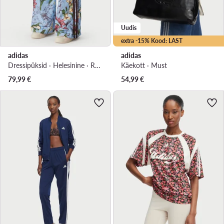
Uudis
extra -15% Kood: LAST
adidas
adidas
Dressipüksid · Helesinine · Relaxed Fit
Käekott · Must
79,99
€
54,99
€