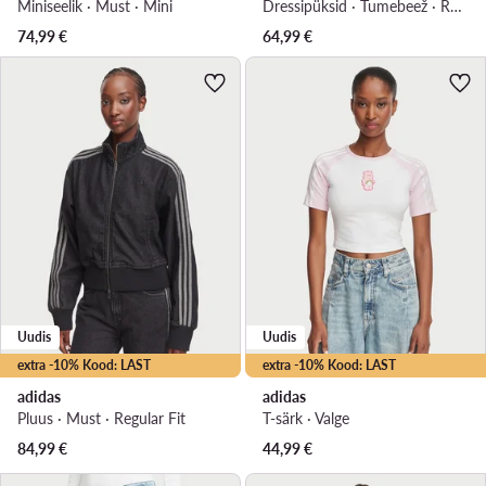
Miniseelik · Must · Mini
Dressipüksid · Tumebeež · Regular Fit
74,99
€
64,99
€
Uudis
Uudis
extra -10% Kood: LAST
extra -10% Kood: LAST
adidas
adidas
Pluus · Must · Regular Fit
T-särk · Valge
84,99
€
44,99
€