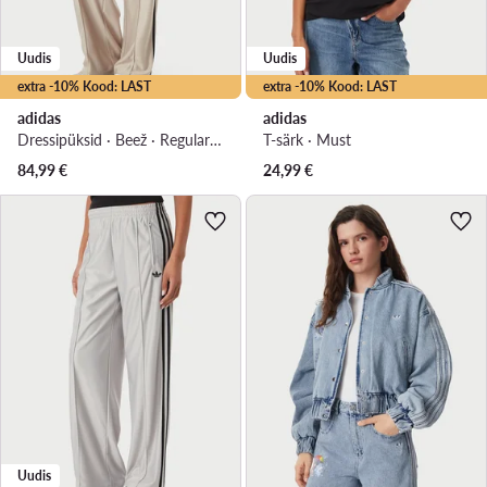
Uudis
Uudis
extra -10% Kood: LAST
extra -10% Kood: LAST
adidas
adidas
Dressipüksid · Beež · Regular Fit
T-särk · Must
84,99
€
24,99
€
Uudis