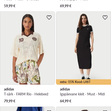
59,99
€
69,99
€
extra -15% Kood: LAST
adidas
adidas
T-särk · FARM Rio · Helebeež
Igapäevane kleit · Must · Midi
79,99
€
64,99
€