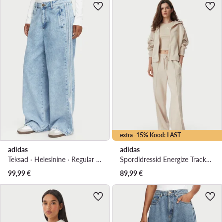
extra -15% Kood: LAST
adidas
adidas
Teksad · Helesinine · Regular Fit
Spordidressid Energize Tracksuit KB8172 Kreemjas Regular Fit
99,99
€
89,99
€