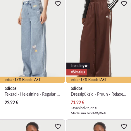
Trending
Võimalus
extra -15% Kood: LAST
extra -15% Kood: LAST
adidas
adidas
Teksad · Helesinine · Regular Fit
Dressipüksid · Pruun · Relaxed Fit
Praegune hind
99,99
€
71,99
€
Tavahind
79,99 €
Madalaim hind
79,95 €