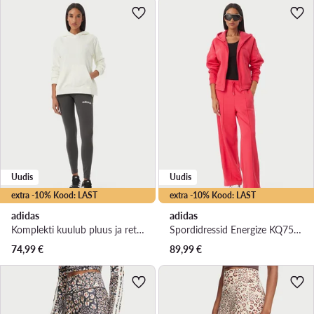
Uudis
Uudis
extra -10% Kood: LAST
extra -10% Kood: LAST
adidas
adidas
Komplekti kuulub pluus ja retuusid Leisure KD8264 Kreemjas Regular Fit
Spordidressid Energize KQ7594 Roosa Regular Fit
74,99
€
89,99
€