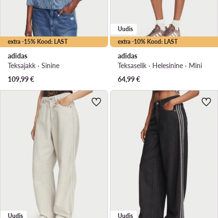
Uudis
extra -15% Kood: LAST
extra -10% Kood: LAST
adidas
adidas
Teksajakk · Sinine
Teksaselik · Helesinine · Mini
109,99
€
64,99
€
Uudis
Uudis