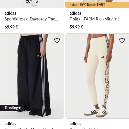
extra -15% Kood: LAST
adidas
adidas
Spordidressid Dayready Tracksuit JD5435 Tumesinine Regular Fit
T-särk · FARM Rio · Värviline
69,99
€
59,99
€
Trending
adidas
adidas