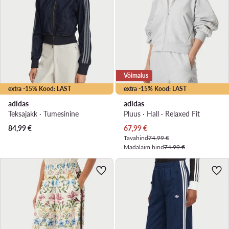
Võimalus
extra -15% Kood: LAST
extra -15% Kood: LAST
adidas
adidas
Teksajakk · Tumesinine
Pluus · Hall · Relaxed Fit
Praegune hind
84,99
€
67,99
€
Tavahind
74,99 €
Madalaim hind
74,99 €