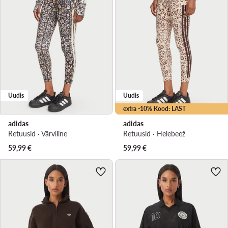
Uudis
Uudis
extra -10% Kood: LAST
adidas
adidas
Retuusid · Värviline
Retuusid · Helebeež
59,99
€
59,99
€