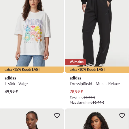
Võimalus
extra -15% Kood: LAST
extra -10% Kood: LAST
adidas
adidas
T-särk · Valge
Dressipüksid · Must · Relaxed Fit
Praegune hind
49,99
€
78,99
€
Tavahind
89,99 €
Madalaim hind
80,99 €