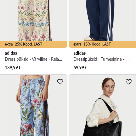
extra -25% Kood: LAST
extra -15% Kood: LAST
adidas
adidas
Dressipüksid · Värviline · Relaxed Fit
Dressipüksid · Tumesinine · Relaxed Fit
139,99
€
69,99
€