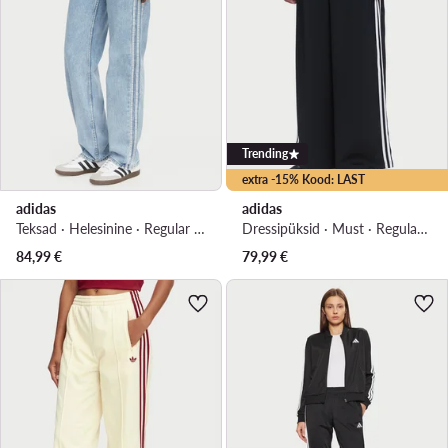
Trending
extra -15% Kood: LAST
adidas
adidas
Teksad · Helesinine · Regular Fit
Dressipüksid · Must · Regular Fit
84,99
€
79,99
€