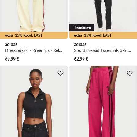
Trending
extra -15% Kood: LAST
extra -15% Kood: LAST
adidas
adidas
Dressipüksid · Kreemjas · Relaxed Fit
Spordidressid Essentials 3-Stripes JD5434 Must Regular Fit
69,99
€
62,99
€