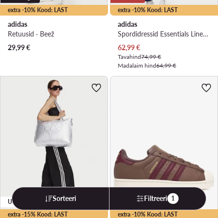
extra -10% Kood: LAST
extra -10% Kood: LAST
adidas
adidas
Retuusid · Beež
Spordidressid Essentials Linear JD2696 Tumesinine Slim Fit
Praegune hind
29,99
€
62,99
€
Tavahind
74,99 €
Madalaim hind
64,99 €
Sorteeri
Filtreeri
1
Uudis
Uudis
extra -15% Kood: LAST
extra -10% Kood: LAST