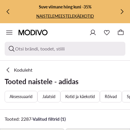
LIIGU PÕHISISU JUURDE
MINE OTSINGUSSE
Suve viimane hõng kuni -35%
NAISTELE
MEESTELE
KÄEKOTID
Otsi brändi, toodet, stiili
Koduleht
Tooted naistele - adidas
Aksessuaarid
Jalatsid
Kotid ja käekotid
Rõivad
S
Tooted: 2287
·
Valitud filtrid (1)