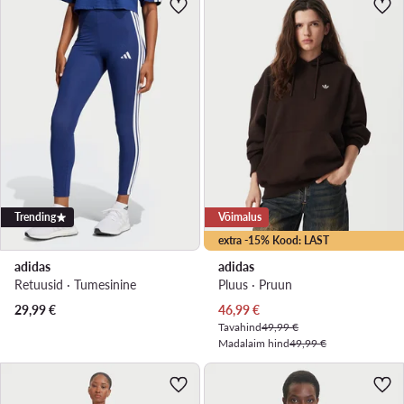
Trending
Võimalus
extra -15% Kood: LAST
adidas
adidas
Retuusid · Tumesinine
Pluus · Pruun
Praegune hind
29,99
€
46,99
€
Tavahind
49,99 €
Madalaim hind
49,99 €