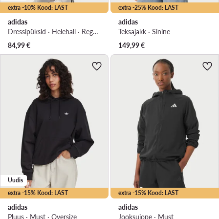
extra -10% Kood: LAST
extra -25% Kood: LAST
adidas
adidas
Dressipüksid · Helehall · Regular Fit
Teksajakk · Sinine
84,99
€
149,99
€
Uudis
extra -15% Kood: LAST
extra -15% Kood: LAST
adidas
adidas
Pluus · Must · Oversize
Jooksujope · Must