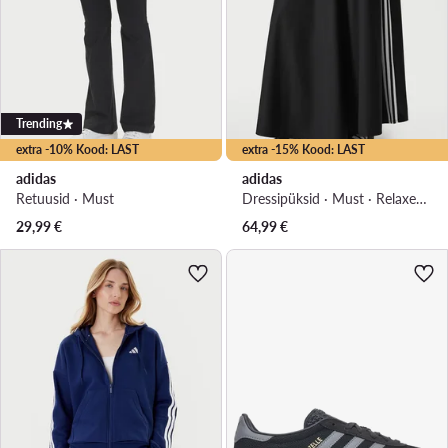
Trending
extra -10% Kood: LAST
extra -15% Kood: LAST
adidas
adidas
Retuusid · Must
Dressipüksid · Must · Relaxed Fit
29,99
€
64,99
€