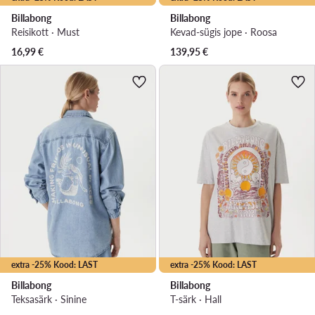
Billabong
Billabong
Reisikott · Must
Kevad-sügis jope · Roosa
16,99
€
139,95
€
extra -25% Kood: LAST
extra -25% Kood: LAST
Billabong
Billabong
Teksasärk · Sinine
T-särk · Hall