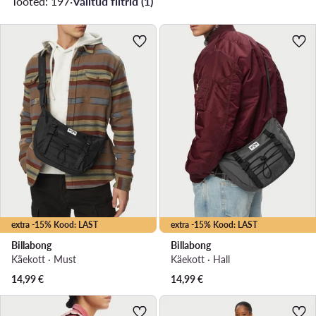
Tooted: 197
·
Valitud filtrid (1)
extra -15% Kood: LAST
extra -15% Kood: LAST
Billabong
Billabong
Käekott · Must
Käekott · Hall
14,99
€
14,99
€