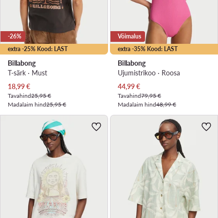
-26%
Võimalus
extra -25% Kood: LAST
extra -35% Kood: LAST
Billabong
Billabong
T-särk · Must
Ujumistrikoo · Roosa
Praegune hind
Praegune hind
18,99
€
44,99
€
Tavahind
25,95 €
Tavahind
79,95 €
Madalaim hind
25,95 €
Madalaim hind
48,99 €