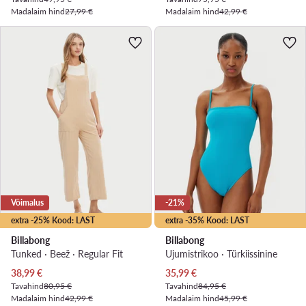
Madalaim hind
27,99 €
Madalaim hind
42,99 €
Võimalus
-21%
extra -25% Kood: LAST
extra -35% Kood: LAST
Billabong
Billabong
Tunked · Beež · Regular Fit
Ujumistrikoo · Türkiissinine
Praegune hind
Praegune hind
38,99
€
35,99
€
Tavahind
80,95 €
Tavahind
84,95 €
Madalaim hind
42,99 €
Madalaim hind
45,99 €