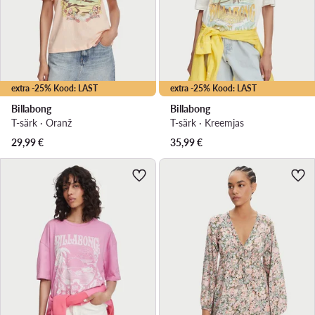
extra -25% Kood: LAST
extra -25% Kood: LAST
Billabong
Billabong
T-särk · Oranž
T-särk · Kreemjas
29,99
€
35,99
€