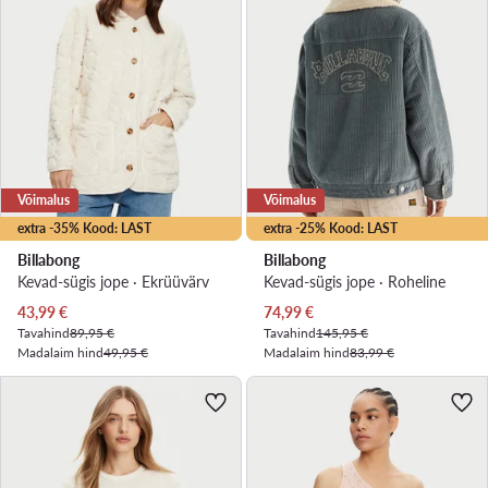
Võimalus
Võimalus
extra -35% Kood: LAST
extra -25% Kood: LAST
Billabong
Billabong
Kevad-sügis jope · Ekrüüvärv
Kevad-sügis jope · Roheline
Praegune hind
Praegune hind
43,99
€
74,99
€
Tavahind
89,95 €
Tavahind
145,95 €
Madalaim hind
49,95 €
Madalaim hind
83,99 €