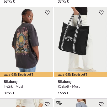
69,95
€
39,95
€
extra -25% Kood: LAST
extra -25% Kood: LAST
Billabong
Billabong
T-särk · Must
Käekott · Must
39,95
€
16,99
€