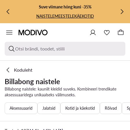
LIIGU PÕHISISU JUURDE
MINE OTSINGUSSE
Suve viimane hõng kuni -35%
NAISTELE
MEESTELE
KÄEKOTID
Otsi brändi, toodet, stiili
Koduleht
Billabong naistele
Billabong naistele: kauniit kleidid suveks. Kombineeri trendikate
aksessuaaridega unikaalseks välimuseks.
Aksessuaarid
Jalatsid
Kotid ja käekotid
Rõivad
S