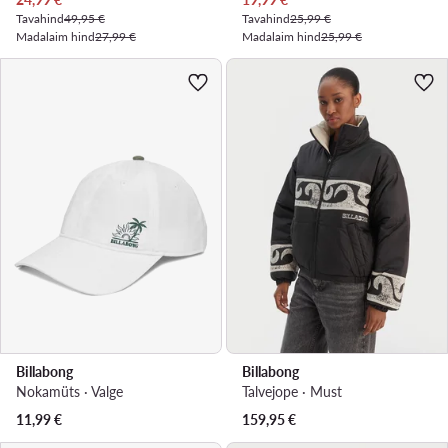
Tavahind
49,95 €
Tavahind
25,99 €
Madalaim hind
27,99 €
Madalaim hind
25,99 €
Billabong
Billabong
Nokamüts · Valge
Talvejope · Must
11,99
€
159,95
€