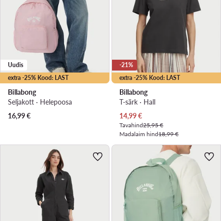
Uudis
-21%
extra -25% Kood: LAST
extra -25% Kood: LAST
Billabong
Billabong
Seljakott · Heleроosa
T-särk · Hall
Praegune hind
16,99
€
14,99
€
Tavahind
25,95 €
Madalaim hind
18,99 €