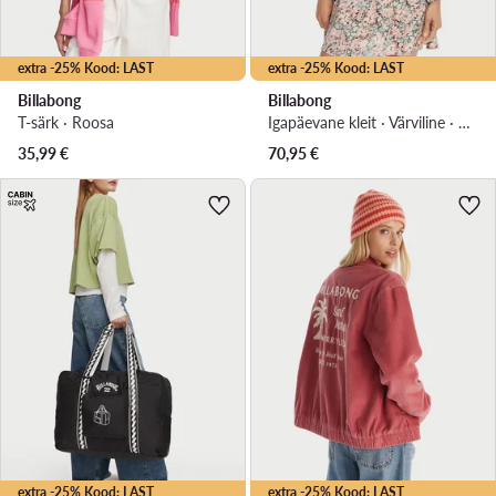
extra -25% Kood: LAST
extra -25% Kood: LAST
Billabong
Billabong
T-särk · Roosa
Igapäevane kleit · Värviline · Mini
35,99
€
70,95
€
extra -25% Kood: LAST
extra -25% Kood: LAST