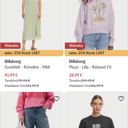
Võimalus
Võimalus
extra -35% Kood: LAST
extra -25% Kood: LAST
Billabong
Billabong
Suvekleit · Roheline · Midi
Pluus · Lilla · Relaxed Fit
Praegune hind
Praegune hind
45,99
€
28,99
€
Tavahind
79,95 €
Tavahind
59,95 €
Madalaim hind
51,99 €
Madalaim hind
31,99 €