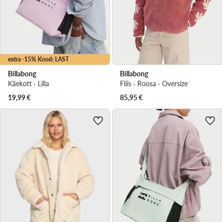
extra -15% Kood: LAST
Billabong
Billabong
Käekott · Lilla
Fliis · Roosa · Oversize
19,99
€
85,95
€