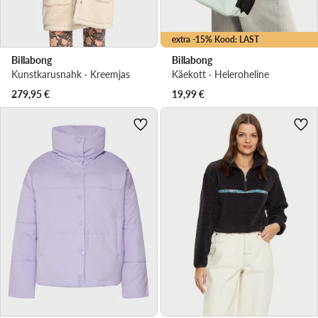
extra -15% Kood: LAST
Billabong
Billabong
Kunstkarusnahk · Kreemjas
Käekott · Heleroheline
279,95
€
19,99
€