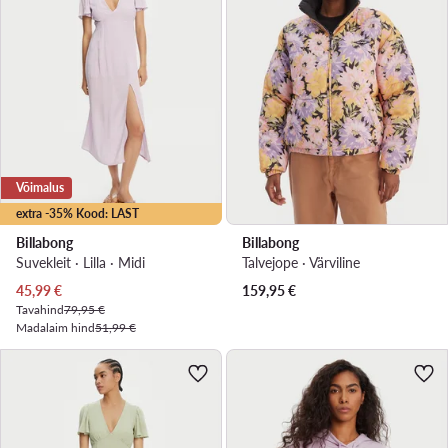
Võimalus
extra -35% Kood: LAST
Billabong
Billabong
Suvekleit · Lilla · Midi
Talvejope · Värviline
Praegune hind
45,99
€
159,95
€
Tavahind
79,95 €
Madalaim hind
51,99 €