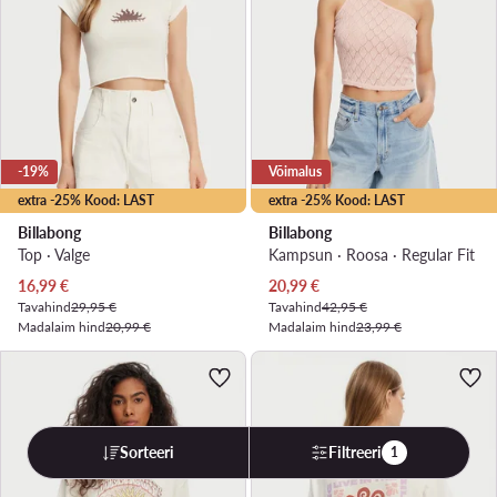
-19%
Võimalus
extra -25% Kood: LAST
extra -25% Kood: LAST
Billabong
Billabong
Top · Valge
Kampsun · Roosa · Regular Fit
Praegune hind
Praegune hind
16,99
€
20,99
€
Tavahind
29,95 €
Tavahind
42,95 €
Madalaim hind
20,99 €
Madalaim hind
23,99 €
Sorteeri
Filtreeri
1