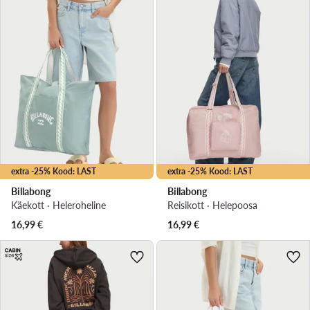
extra -25% Kood: LAST
extra -25% Kood: LAST
Billabong
Billabong
Käekott · Heleroheline
Reisikott · Heleроosa
16,99
€
16,99
€