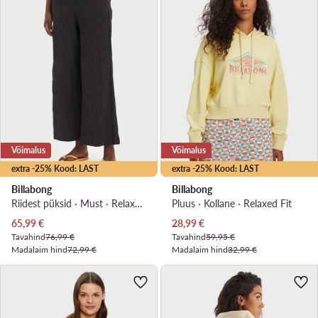
Võimalus
Võimalus
extra -25% Kood: LAST
extra -25% Kood: LAST
Billabong
Billabong
Riidest püksid · Must · Relaxed Fit
Pluus · Kollane · Relaxed Fit
Praegune hind
Praegune hind
65,99
€
28,99
€
Tavahind
76,99 €
Tavahind
59,95 €
Madalaim hind
72,99 €
Madalaim hind
32,99 €