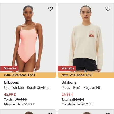
Võimalus
Võimalus
extra -35% Kood: LAST
extra -25% Kood: LAST
Billabong
Billabong
Ujumistrikoo · Korallivärviline
Pluus · Beež · Regular Fit
Praegune hind
Praegune hind
45,99
€
26,99
€
Tavahind
79,95 €
Tavahind
55,95 €
Madalaim hind
51,99 €
Madalaim hind
28,99 €