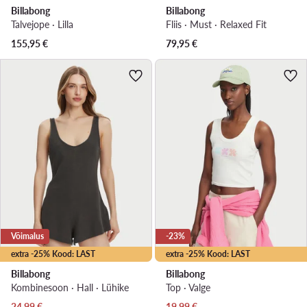
Billabong
Billabong
Talvejope · Lilla
Fliis · Must · Relaxed Fit
155,95
€
79,95
€
Võimalus
-23%
extra -25% Kood: LAST
extra -25% Kood: LAST
Billabong
Billabong
Kombinesoon · Hall · Lühike
Top · Valge
Praegune hind
Praegune hind
24,99
€
19,99
€