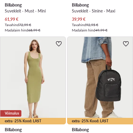
Billabong
Billabong
Suvekleit · Must · Mini
Suvekleit · Sinine · Maxi
Praegune hind
Praegune hind
61,99
€
39,99
€
Tavahind
72,99 €
Tavahind
92,95 €
Madalaim hind
68,99 €
Madalaim hind
49,99 €
Võimalus
extra -25% Kood: LAST
extra -25% Kood: LAST
Billabong
Billabong