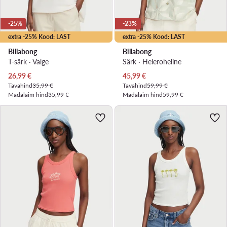
-25%
-23%
extra -25% Kood: LAST
extra -25% Kood: LAST
Billabong
Billabong
T-särk · Valge
Särk · Heleroheline
Praegune hind
Praegune hind
26,99
€
45,99
€
Tavahind
35,99 €
Tavahind
59,99 €
Madalaim hind
35,99 €
Madalaim hind
59,99 €