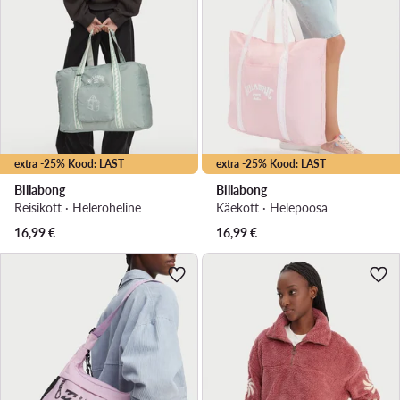
extra -25% Kood: LAST
extra -25% Kood: LAST
Billabong
Billabong
Reisikott · Heleroheline
Käekott · Heleроosa
16,99
€
16,99
€