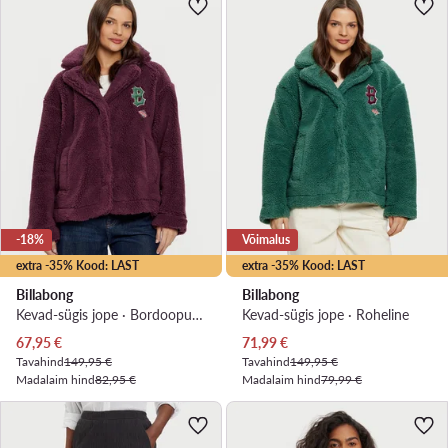
-18%
Võimalus
extra -35% Kood: LAST
extra -35% Kood: LAST
Billabong
Billabong
Kevad-sügis jope · Bordoopunane
Kevad-sügis jope · Roheline
Praegune hind
Praegune hind
67,95
€
71,99
€
Tavahind
149,95 €
Tavahind
149,95 €
Madalaim hind
82,95 €
Madalaim hind
79,99 €