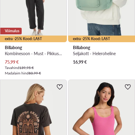
Võimalus
extra -25% Kood: LAST
extra -25% Kood: LAST
Billabong
Billabong
Kombinesoon · Must · Pikkus 7/8
Seljakott · Heleroheline
Praegune hind
75,99
€
16,99
€
Tavahind
139,95 €
Madalaim hind
83,99 €