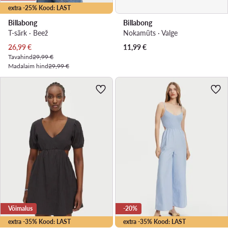
extra -25% Kood: LAST
Billabong
Billabong
T-särk · Beež
Nokamüts · Valge
Praegune hind
26,99
€
11,99
€
Tavahind
29,99 €
Madalaim hind
29,99 €
Võimalus
-20%
extra -35% Kood: LAST
extra -35% Kood: LAST