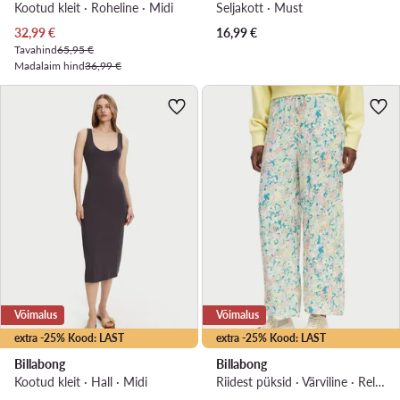
Kootud kleit · Roheline · Midi
Seljakott · Must
Praegune hind
32,99
€
16,99
€
Tavahind
65,95 €
Madalaim hind
36,99 €
Võimalus
Võimalus
extra -25% Kood: LAST
extra -25% Kood: LAST
Billabong
Billabong
Kootud kleit · Hall · Midi
Riidest püksid · Värviline · Relaxed Fit