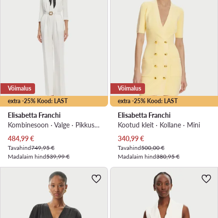
Võimalus
Võimalus
extra -25% Kood: LAST
extra -25% Kood: LAST
Elisabetta Franchi
Elisabetta Franchi
Kombinesoon · Valge · Pikkus 7/8
Kootud kleit · Kollane · Mini
Praegune hind
Praegune hind
484,99
€
340,99
€
Tavahind
749,95 €
Tavahind
500,00 €
Madalaim hind
539,99 €
Madalaim hind
380,95 €