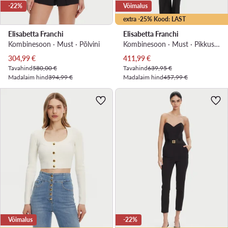
-22%
Võimalus
extra -25% Kood: LAST
Elisabetta Franchi
Elisabetta Franchi
Kombinesoon · Must · Põlvini
Kombinesoon · Must · Pikkus 7/8
Praegune hind
Praegune hind
304,99
€
411,99
€
Tavahind
580,00 €
Tavahind
639,95 €
Madalaim hind
394,99 €
Madalaim hind
457,99 €
Võimalus
-22%