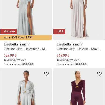
Võimalus
-30%
extra -25% Kood: LAST
Elisabetta Franchi
Elisabetta Franchi
Õhtune kleit · Helesinine · Maxi, Asümmeetriline
Õhtune kleit · Helelilla · Maxi, Asümmeetriline
Praegune hind
Praegune hind
529,99
€
368,99
€
Tavahind
769,95 €
Tavahind
769,95 €
Madalaim hind
557,99 €
Madalaim hind
529,99 €