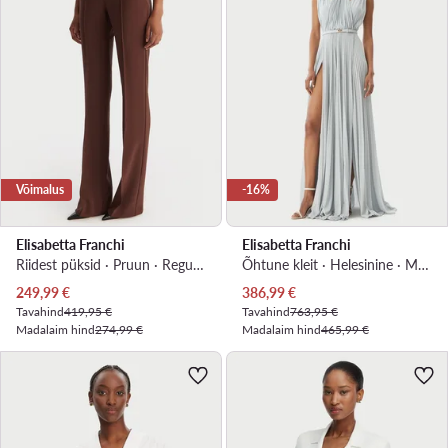
Võimalus
-16%
Elisabetta Franchi
Elisabetta Franchi
Riidest püksid · Pruun · Regular Fit
Õhtune kleit · Helesinine · Maxi, Asümmeetriline
Praegune hind
Praegune hind
249,99
€
386,99
€
Tavahind
419,95 €
Tavahind
763,95 €
Madalaim hind
274,99 €
Madalaim hind
465,99 €