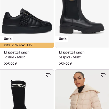
Uudis
Uudis
extra -25% Kood: LAST
Elisabetta Franchi
Elisabetta Franchi
Tossud · Must
Saapad · Must
225,99
€
259,99
€