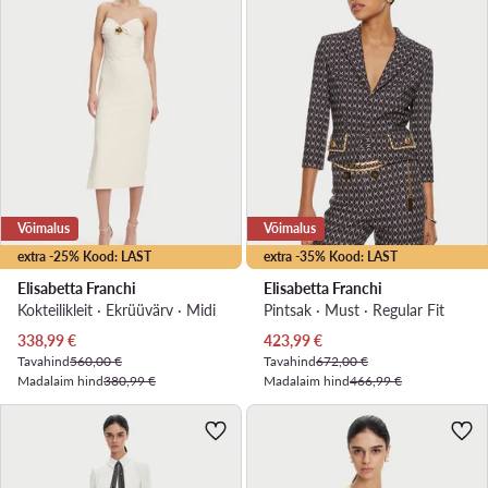
Võimalus
Võimalus
extra -25% Kood: LAST
extra -35% Kood: LAST
Elisabetta Franchi
Elisabetta Franchi
Kokteilikleit · Ekrüüvärv · Midi
Pintsak · Must · Regular Fit
Praegune hind
Praegune hind
338,99
€
423,99
€
Tavahind
560,00 €
Tavahind
672,00 €
Madalaim hind
380,99 €
Madalaim hind
466,99 €