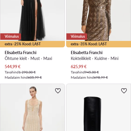
Võimalus
Võimalus
extra -25% Kood: LAST
extra -35% Kood: LAST
Elisabetta Franchi
Elisabetta Franchi
Õhtune kleit · Must · Maxi
Kokteilikleit · Kuldne · Mini
Praegune hind
Praegune hind
544,99
€
625,99
€
Tavahind
1 290,00 €
Tavahind
945,00 €
Madalaim hind
605,99 €
Madalaim hind
698,99 €