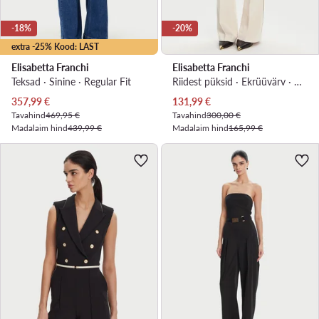
-18%
-20%
extra -25% Kood: LAST
Elisabetta Franchi
Elisabetta Franchi
Teksad · Sinine · Regular Fit
Riidest püksid · Ekrüüvärv · Regular Fit
Praegune hind
Praegune hind
357,99
€
131,99
€
Tavahind
469,95 €
Tavahind
300,00 €
Madalaim hind
439,99 €
Madalaim hind
165,99 €