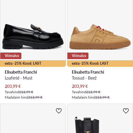
Võimalus
Võimalus
extra -25% Kood: LAST
extra -25% Kood: LAST
Elisabetta Franchi
Elisabetta Franchi
Loaferid · Must
Tossud · Beež
Praegune hind
Praegune hind
203,99
€
203,99
€
Tavahind
213,99 €
Tavahind
213,99 €
Madalaim hind
213,99 €
Madalaim hind
213,99 €