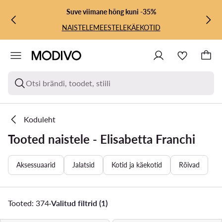
LIIGU PÕHISISU JUURDE
MINE OTSINGUSSE
Suve viimane hõng kuni -35%
NAISTELE
MEESTELE
KÄEKOTID
Otsi brändi, toodet, stiili
Koduleht
Tooted naistele - Elisabetta Franchi
Aksessuaarid
Jalatsid
Kotid ja käekotid
Rõivad
Tooted: 374
·
Valitud filtrid (1)