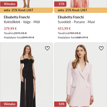
Võimalus
-15%
extra -25% Kood: LAST
extra -25% Kood: LAST
Elisabetta Franchi
Elisabetta Franchi
Kokteilikleit · Valge · Midi
Suvekleit · Punane · Maxi
Praegune hind
Praegune hind
379,99
€
415,99
€
Tavahind
579,95 €
Tavahind
759,95 €
Madalaim hind
399,99 €
Madalaim hind
489,99 €
Võimalus
-16%