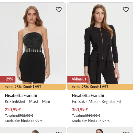
-29%
Võimalus
extra -25% Kood: LAST
extra -25% Kood: LAST
Elisabetta Franchi
Elisabetta Franchi
Kokteilikleit · Must · Mini
Pintsak · Must · Regular Fit
Praegune hind
Praegune hind
220,99
€
380,99
€
Tavahind
502,00 €
Tavahind
560,00 €
Madalaim hind
313,99 €
Madalaim hind
425,95 €