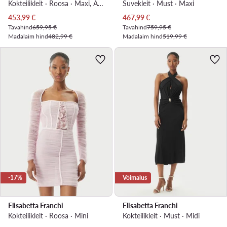
Kokteilikleit · Roosa · Maxi, Asümmeetriline
Suvekleit · Must · Maxi
Praegune hind
Praegune hind
453,99
€
467,99
€
Tavahind
659,95 €
Tavahind
759,95 €
Madalaim hind
482,99 €
Madalaim hind
519,99 €
-17%
Võimalus
Elisabetta Franchi
Elisabetta Franchi
Kokteilikleit · Roosa · Mini
Kokteilikleit · Must · Midi