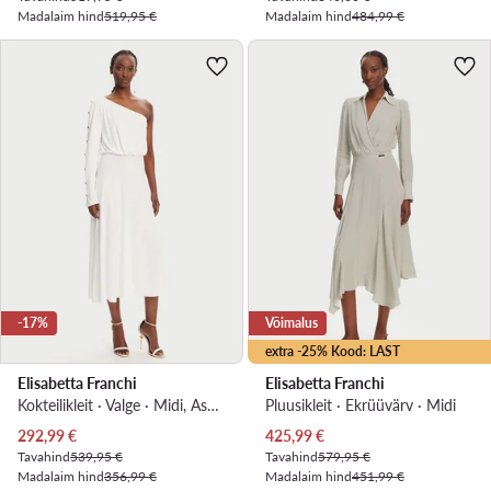
Madalaim hind
519,95 €
Madalaim hind
484,99 €
-17%
Võimalus
extra -25% Kood: LAST
Elisabetta Franchi
Elisabetta Franchi
Kokteilikleit · Valge · Midi, Asümmeetriline
Pluusikleit · Ekrüüvärv · Midi
Praegune hind
Praegune hind
292,99
€
425,99
€
Tavahind
539,95 €
Tavahind
579,95 €
Madalaim hind
356,99 €
Madalaim hind
451,99 €