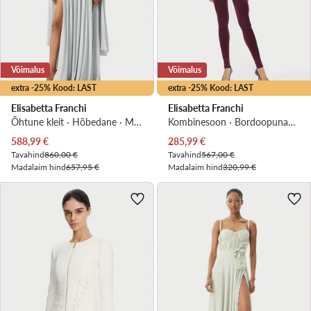
Võimalus
Võimalus
extra -25% Kood: LAST
extra -25% Kood: LAST
Elisabetta Franchi
Elisabetta Franchi
Õhtune kleit · Hõbedane · Maxi
Kombinesoon · Bordoopunane · Pikkus 7/8
Praegune hind
Praegune hind
588,99
€
285,99
€
Tavahind
860,00 €
Tavahind
567,00 €
Madalaim hind
657,95 €
Madalaim hind
320,99 €