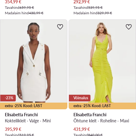
Praegune hind
Praegune hind
354,99
€
292,99
€
Tavahind
659,95 €
Tavahind
539,95 €
Madalaim hind
430,99 €
Madalaim hind
329,99 €
-23%
Võimalus
extra -25% Kood: LAST
extra -25% Kood: LAST
Elisabetta Franchi
Elisabetta Franchi
Kokteilikleit · Valge · Mini
Õhtune kleit · Roheline · Maxi
Praegune hind
Praegune hind
395,99
€
431,99
€
Tavahind
519,95 €
Tavahind
840,00 €