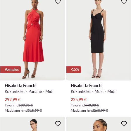
Võimalus
-15%
Elisabetta Franchi
Elisabetta Franchi
Kokteilikleit · Punane · Midi
Kokteilikleit · Must · Midi
Praegune hind
Praegune hind
292,99
€
225,99
€
Tavahind
539,95 €
Tavahind
440,00 €
Madalaim hind
318,99 €
Madalaim hind
268,99 €