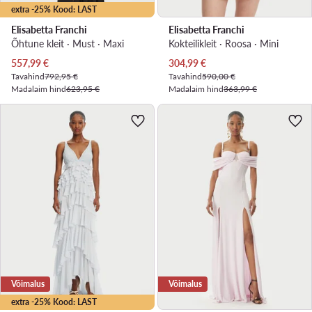
extra -25% Kood: LAST
Elisabetta Franchi
Elisabetta Franchi
Õhtune kleit · Must · Maxi
Kokteilikleit · Roosa · Mini
Praegune hind
Praegune hind
557,99
€
304,99
€
Tavahind
792,95 €
Tavahind
590,00 €
Madalaim hind
623,95 €
Madalaim hind
363,99 €
Võimalus
Võimalus
extra -25% Kood: LAST