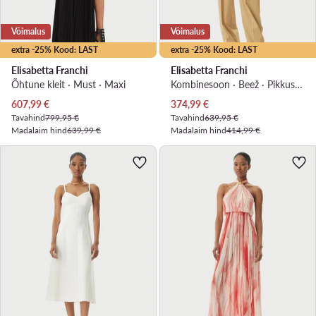
Võimalus
Võimalus
extra -25% Kood: LAST
extra -25% Kood: LAST
Elisabetta Franchi
Elisabetta Franchi
Õhtune kleit · Must · Maxi
Kombinesoon · Beež · Pikkus 7/8
Praegune hind
Praegune hind
607,99
€
374,99
€
Tavahind
799,95 €
Tavahind
639,95 €
Madalaim hind
639,99 €
Madalaim hind
414,99 €