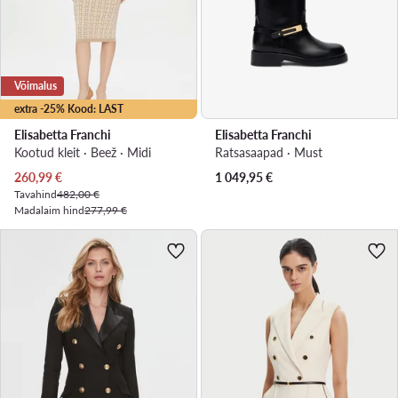
Võimalus
extra -25% Kood: LAST
Elisabetta Franchi
Elisabetta Franchi
Kootud kleit · Beež · Midi
Ratsasaapad · Must
Praegune hind
260,99
€
1 049,95
€
Tavahind
482,00 €
Madalaim hind
277,99 €