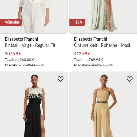
Võimalus
-18%
Elisabetta Franchi
Elisabetta Franchi
Pintsak · Valge · Regular Fit
Õhtune kleit · Roheline · Maxi
Praegune hind
Praegune hind
307,99
€
412,99
€
Tavahind
560,00 €
Tavahind
769,95 €
Madalaim hind
341,99 €
Madalaim hind
505,99 €