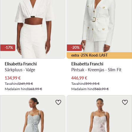
-17%
-20%
extra -25% Kood: LAST
Elisabetta Franchi
Elisabetta Franchi
Särkpluus · Valge
Pintsak · Kreemjas · Slim Fit
Praegune hind
Praegune hind
134,99
€
446,99
€
Tavahind
249,95 €
Tavahind
599,95 €
Madalaim hind
163,99 €
Madalaim hind
560,99 €