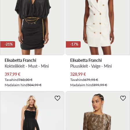
-21%
-17%
Elisabetta Franchi
Elisabetta Franchi
Kokteilikleit · Must · Mini
Pluusikleit · Valge · Mini
Praegune hind
Praegune hind
397,99
€
328,99
€
Tavahind
760,00 €
Tavahind
679,95 €
Madalaim hind
504,99 €
Madalaim hind
399,99 €