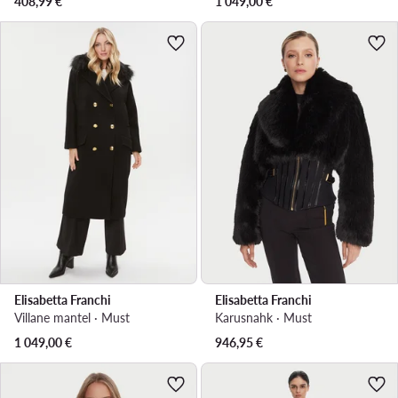
408,99
€
1 049,00
€
Elisabetta Franchi
Elisabetta Franchi
Villane mantel · Must
Karusnahk · Must
1 049,00
€
946,95
€