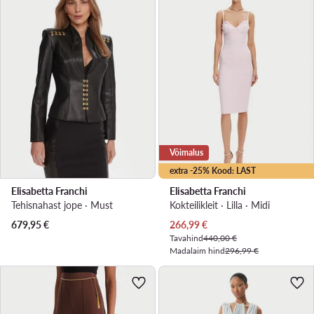
Võimalus
extra -25% Kood: LAST
Elisabetta Franchi
Elisabetta Franchi
Tehisnahast jope · Must
Kokteilikleit · Lilla · Midi
Praegune hind
679,95
€
266,99
€
Tavahind
440,00 €
Madalaim hind
296,99 €