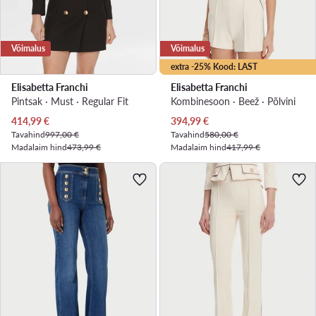
Võimalus
Võimalus
extra -25% Kood: LAST
Elisabetta Franchi
Elisabetta Franchi
Pintsak · Must · Regular Fit
Kombinesoon · Beež · Põlvini
Praegune hind
Praegune hind
414,99
€
394,99
€
Tavahind
997,00 €
Tavahind
580,00 €
Madalaim hind
473,99 €
Madalaim hind
417,99 €