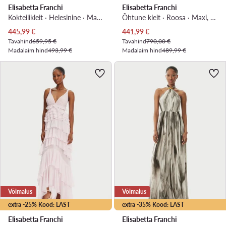
Elisabetta Franchi
Elisabetta Franchi
Kokteilikleit · Helesinine · Maxi, Asümmeetriline
Õhtune kleit · Roosa · Maxi, Asümmeetriline
Praegune hind
Praegune hind
445,99
€
441,99
€
Tavahind
659,95 €
Tavahind
790,00 €
Madalaim hind
493,99 €
Madalaim hind
489,99 €
Võimalus
Võimalus
extra -25% Kood: LAST
extra -35% Kood: LAST
Elisabetta Franchi
Elisabetta Franchi