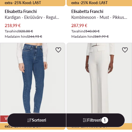
extra -25% Kood: LAST
extra -25% Kood: LAST
Elisabetta Franchi
Elisabetta Franchi
Kardigan · Ekrüüvärv · Regular Fit
Kombinesoon · Must · Pikkus 7/8
Praegune hind
Praegune hind
218,99
€
287,99
€
Tavahind
320,00 €
Tavahind
540,00 €
Madalaim hind
244,95 €
Madalaim hind
369,99 €
Võimalus
-15%
Sorteeri
Filtreeri
1
extra -25% Kood: LAST
extra -25% Kood: LAST