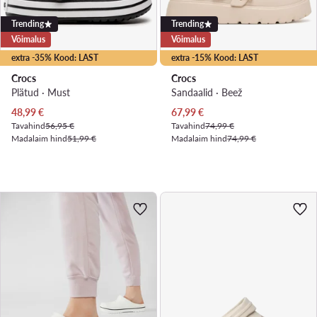
Trending
Trending
Võimalus
Võimalus
extra -35% Kood: LAST
extra -15% Kood: LAST
Crocs
Crocs
Plätud · Must
Sandaalid · Beež
Praegune hind
Praegune hind
48,99
€
67,99
€
Tavahind
56,95 €
Tavahind
74,99 €
Madalaim hind
51,99 €
Madalaim hind
74,99 €