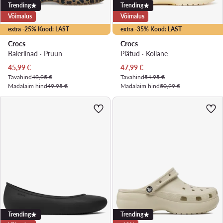
Trending
Trending
Võimalus
Võimalus
extra -25% Kood: LAST
extra -35% Kood: LAST
Crocs
Crocs
Baleriinad · Pruun
Plätud · Kollane
Praegune hind
Praegune hind
45,99
€
47,99
€
Tavahind
49,95 €
Tavahind
54,95 €
Madalaim hind
49,95 €
Madalaim hind
50,99 €
Trending
Trending