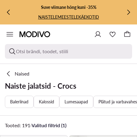
LIIGU PÕHISISU JUURDE
MINE OTSINGUSSE
Suve viimane hõng kuni -35%
NAISTELE
MEESTELE
KÄEKOTID
Otsi brändi, toodet, stiili
Naised
Naiste jalatsid - Crocs
Baleriinad
Kalossid
Lumesaapad
Plätud ja varbavahe
Tooted: 191
·
Valitud filtrid (1)