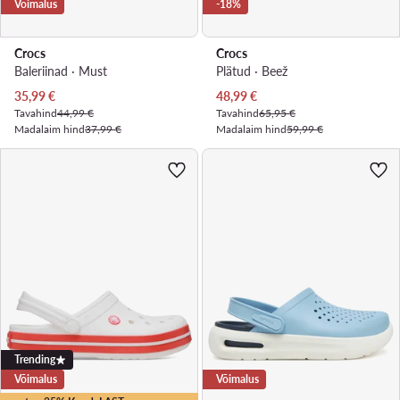
Võimalus
-18%
Crocs
Crocs
Baleriinad · Must
Plätud · Beež
Praegune hind
Praegune hind
35,99
€
48,99
€
Tavahind
44,99 €
Tavahind
65,95 €
Madalaim hind
37,99 €
Madalaim hind
59,99 €
Trending
Võimalus
Võimalus