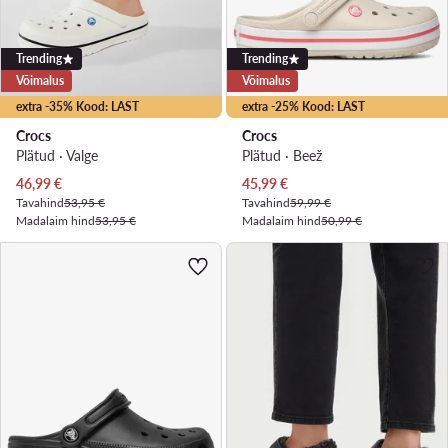
Trending
Trending
Võimalus
Võimalus
extra -35% Kood: LAST
extra -25% Kood: LAST
Crocs
Crocs
Plätud · Valge
Plätud · Beež
Praegune hind
Praegune hind
46,99
€
45,99
€
Tavahind
53,95 €
Tavahind
59,99 €
Madalaim hind
53,95 €
Madalaim hind
50,99 €