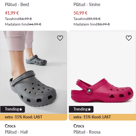
Plätud · Beež
Plätud · Sinine
Praegune hind
Praegune hind
41,99
€
50,99
€
Tavahind
54,99 €
Tavahind
59,95 €
Madalaim hind
44,99 €
Madalaim hind
53,99 €
Trending
Trending
extra -15% Kood: LAST
extra -15% Kood: LAST
Crocs
Crocs
Plätud · Hall
Plätud · Roosa