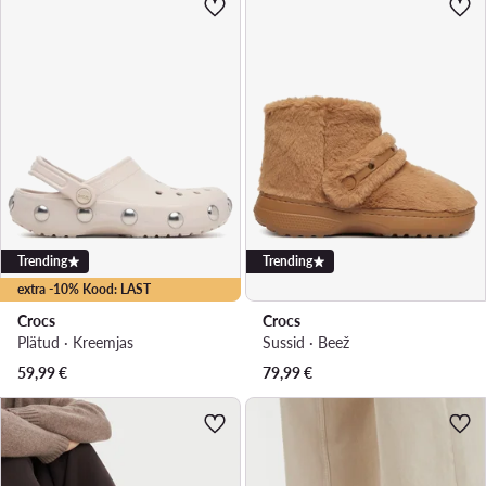
Trending
Trending
extra -10% Kood: LAST
Crocs
Crocs
Plätud · Kreemjas
Sussid · Beež
59,99
€
79,99
€