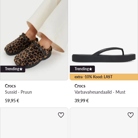
Trending
Trending
extra -10% Kood: LAST
Crocs
Crocs
Sussid · Pruun
Varbavahesandaalid · Must
59,95
€
39,99
€