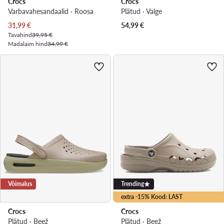
Crocs
Crocs
Varbavahesandaalid · Roosa
Plätud · Valge
Praegune hind
31,99
€
54,99
€
Tavahind
39,95 €
Madalaim hind
34,99 €
Võimalus
Trending
extra -15% Kood: LAST
Crocs
Crocs
Plätud · Beež
Plätud · Beež