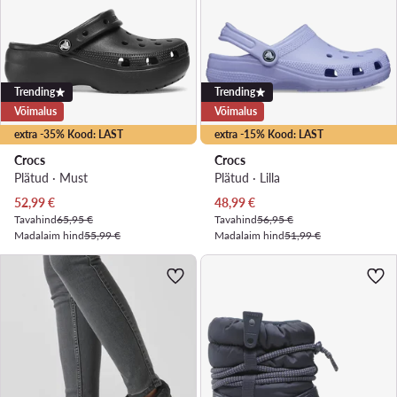
Trending
Trending
Võimalus
Võimalus
extra -35% Kood: LAST
extra -15% Kood: LAST
Crocs
Crocs
Plätud · Must
Plätud · Lilla
Praegune hind
Praegune hind
52,99
€
48,99
€
Tavahind
65,95 €
Tavahind
56,95 €
Madalaim hind
55,99 €
Madalaim hind
51,99 €