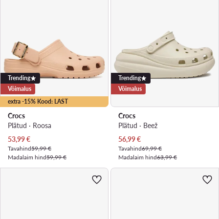
Trending
Trending
Võimalus
Võimalus
extra -15% Kood: LAST
Crocs
Crocs
Plätud · Roosa
Plätud · Beež
Praegune hind
Praegune hind
53,99
€
56,99
€
Tavahind
59,99 €
Tavahind
69,99 €
Madalaim hind
59,99 €
Madalaim hind
63,99 €