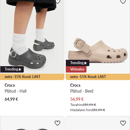
Trending
Trending
Võimalus
extra -15% Kood: LAST
extra -15% Kood: LAST
Crocs
Crocs
Plätud · Hall
Plätud · Beež
Praegune hind
64,99
€
56,99
€
Tavahind
59,99 €
Madalaim hind
59,99 €