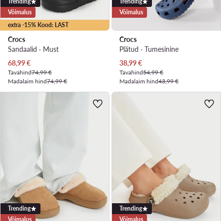
Trending
Trending
Võimalus
Võimalus
extra -15% Kood: LAST
Crocs
Crocs
Sandaalid · Must
Plätud · Tumesinine
Praegune hind
Praegune hind
68,99
€
38,99
€
Tavahind
74,99 €
Tavahind
54,99 €
Madalaim hind
74,99 €
Madalaim hind
43,99 €
Trending
Trending
Võimalus
Võimalus