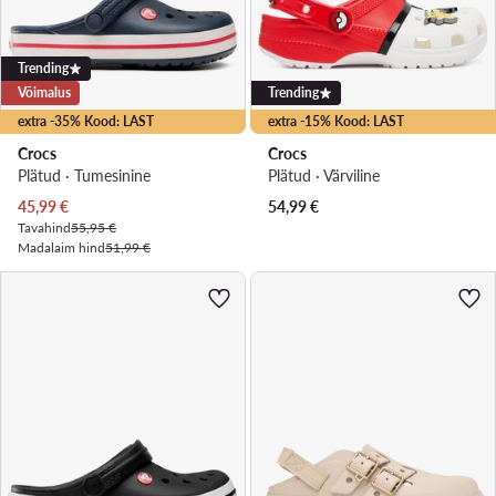
Trending
Võimalus
Trending
extra -35% Kood: LAST
extra -15% Kood: LAST
Crocs
Crocs
Plätud · Tumesinine
Plätud · Värviline
Praegune hind
45,99
€
54,99
€
Tavahind
55,95 €
Madalaim hind
51,99 €