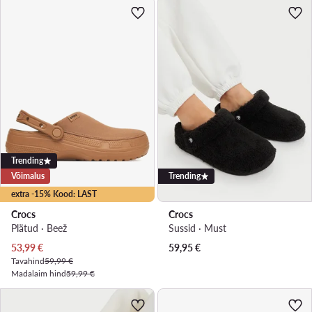
Trending
Võimalus
Trending
extra -15% Kood: LAST
Crocs
Crocs
Plätud · Beež
Sussid · Must
Praegune hind
53,99
€
59,95
€
Tavahind
59,99 €
Madalaim hind
59,99 €