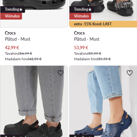
Trending
Trending
Võimalus
Võimalus
extra -15% Kood: LAST
Crocs
Crocs
Plätud · Must
Plätud · Must
Praegune hind
Praegune hind
42,99
€
53,99
€
Tavahind
54,99 €
Tavahind
59,99 €
Madalaim hind
45,99 €
Madalaim hind
59,99 €