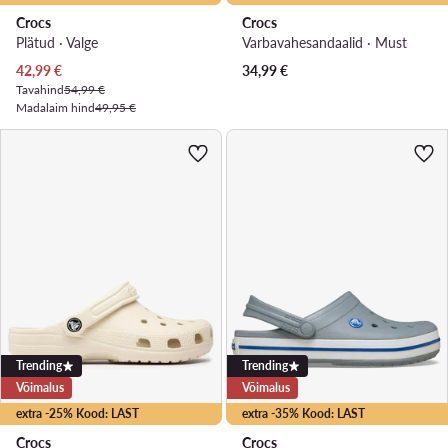
Crocs
Crocs
Plätud · Valge
Varbavahesandaalid · Must
Praegune hind
42,99
€
34,99
€
Tavahind
54,99 €
Madalaim hind
49,95 €
Trending
Trending
Võimalus
Võimalus
extra -25% Kood: LAST
extra -35% Kood: LAST
Crocs
Crocs