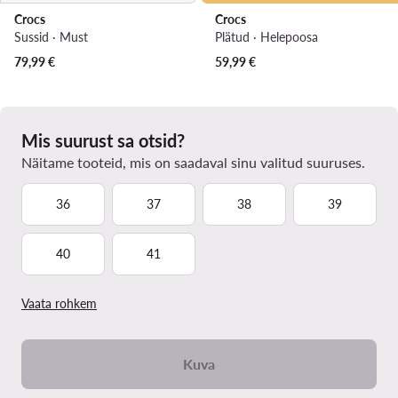
Crocs
Crocs
Sussid · Must
Plätud · Heleроosa
79,99
€
59,99
€
Mis suurust sa otsid?
Näitame tooteid, mis on saadaval sinu valitud suuruses.
36
37
38
39
40
41
Vaata rohkem
Kuva