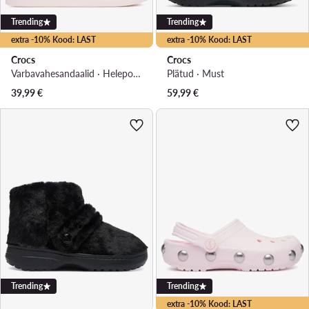
Trending
Trending
extra -10% Kood: LAST
extra -10% Kood: LAST
Crocs
Crocs
Varbavahesandaalid · Heleроosa
Plätud · Must
39,99
€
59,99
€
Trending
Trending
extra -10% Kood: LAST