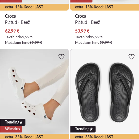
extra -15% Kood: LAST
extra -15% Kood: LAST
Crocs
Crocs
Plätud · Beež
Plätud · Beež
Praegune hind
Praegune hind
62,99
€
53,99
€
Tavahind
69,99 €
Tavahind
59,99 €
Madalaim hind
69,99 €
Madalaim hind
59,99 €
Trending
Võimalus
Trending
extra -35% Kood: LAST
extra -35% Kood: LAST