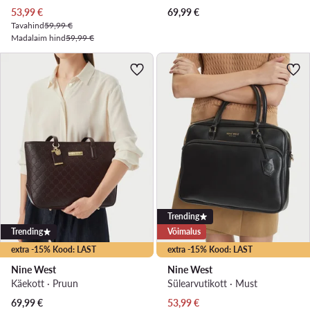
Praegune hind
53,99
€
69,99
€
Tavahind
59,99 €
Madalaim hind
59,99 €
Trending
Trending
Võimalus
extra -15% Kood: LAST
extra -15% Kood: LAST
Nine West
Nine West
Käekott · Pruun
Sülearvutikott · Must
Praegune hind
69,99
€
53,99
€