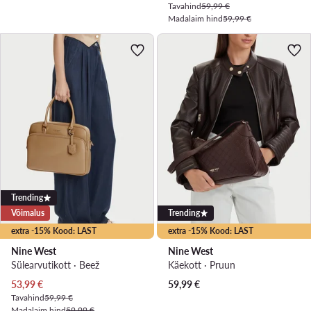
Tavahind
59,99 €
Madalaim hind
59,99 €
Trending
Võimalus
Trending
extra -15% Kood: LAST
extra -15% Kood: LAST
Nine West
Nine West
Sülearvutikott · Beež
Käekott · Pruun
Praegune hind
53,99
€
59,99
€
Tavahind
59,99 €
Madalaim hind
59,99 €