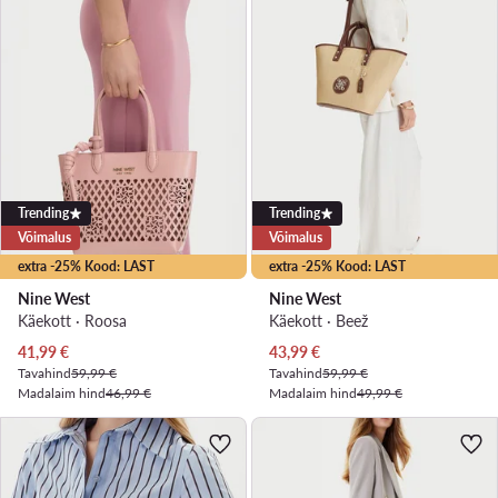
Trending
Trending
Võimalus
Võimalus
extra -25% Kood: LAST
extra -25% Kood: LAST
Nine West
Nine West
Käekott · Roosa
Käekott · Beež
Praegune hind
Praegune hind
41,99
€
43,99
€
Tavahind
59,99 €
Tavahind
59,99 €
Madalaim hind
46,99 €
Madalaim hind
49,99 €