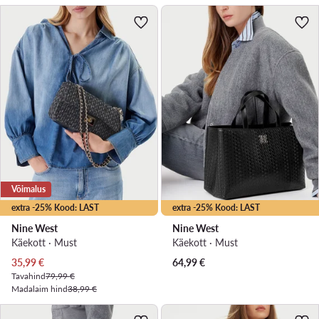
Võimalus
extra -25% Kood: LAST
extra -25% Kood: LAST
Nine West
Nine West
Käekott · Must
Käekott · Must
Praegune hind
35,99
€
64,99
€
Tavahind
79,99 €
Madalaim hind
38,99 €