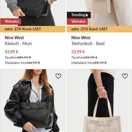
Trending
Võimalus
Võimalus
extra -25% Kood: LAST
extra -25% Kood: LAST
Nine West
Nine West
Käekott · Must
Telefonikott · Beež
Praegune hind
Praegune hind
43,99
€
33,99
€
Tavahind
89,99 €
Tavahind
39,99 €
Madalaim hind
46,99 €
Madalaim hind
35,99 €