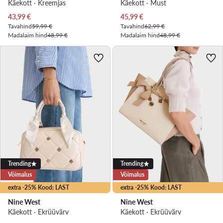
Käekott · Kreemjas
Käekott · Must
Praegune hind
Praegune hind
43,99
€
45,99
€
Tavahind
59,99 €
Tavahind
62,99 €
Madalaim hind
48,99 €
Madalaim hind
48,99 €
Trending
Trending
Võimalus
Võimalus
extra -25% Kood: LAST
extra -25% Kood: LAST
Nine West
Nine West
Käekott · Ekrüüvärv
Käekott · Ekrüüvärv