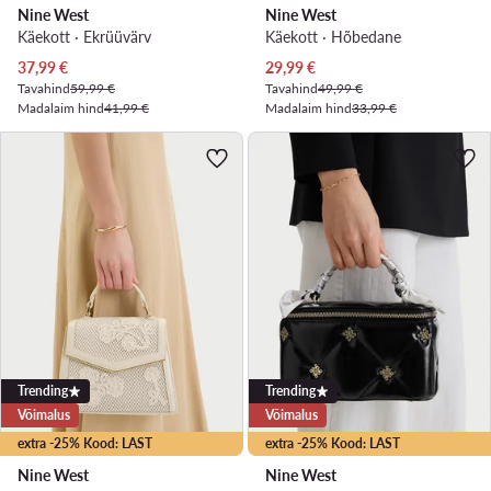
Nine West
Nine West
Käekott · Ekrüüvärv
Käekott · Hõbedane
Praegune hind
Praegune hind
37,99
€
29,99
€
Tavahind
59,99 €
Tavahind
49,99 €
Madalaim hind
41,99 €
Madalaim hind
33,99 €
Trending
Trending
Võimalus
Võimalus
extra -25% Kood: LAST
extra -25% Kood: LAST
Nine West
Nine West