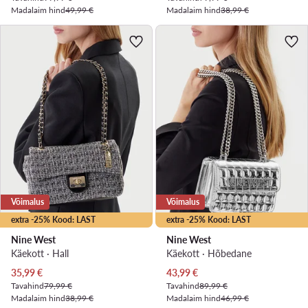
Madalaim hind
49,99 €
Madalaim hind
38,99 €
Võimalus
Võimalus
extra -25% Kood: LAST
extra -25% Kood: LAST
Nine West
Nine West
Käekott · Hall
Käekott · Hõbedane
Praegune hind
Praegune hind
35,99
€
43,99
€
Tavahind
79,99 €
Tavahind
89,99 €
Madalaim hind
38,99 €
Madalaim hind
46,99 €