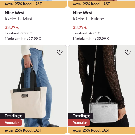
extra -25% Kood: LAST
extra -25% Kood: LAST
Nine West
Nine West
Käekott · Must
Käekott · Kuldne
Praegune hind
Praegune hind
33,99
€
33,99
€
Tavahind
59,99 €
Tavahind
54,99 €
Madalaim hind
37,99 €
Madalaim hind
35,99 €
Trending
Trending
Võimalus
Võimalus
extra -25% Kood: LAST
extra -25% Kood: LAST