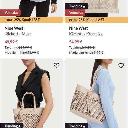
Trending
Võimalus
Võimalus
extra -25% Kood: LAST
extra -25% Kood: LAST
Nine West
Nine West
Käekott · Must
Käekott · Kreemjas
Praegune hind
Praegune hind
49,99
€
54,99
€
Tavahind
104,99 €
Tavahind
69,99 €
Madalaim hind
53,99 €
Madalaim hind
63,99 €
Trending
Trending