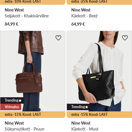
extra -10% Kood: LAST
extra -25% Kood: LAST
Nine West
Nine West
Seljakott · Khakivärviline
Käekott · Beež
84,99
€
64,99
€
Trending
Võimalus
Trending
extra -15% Kood: LAST
extra -15% Kood: LAST
Nine West
Nine West
Sülearvutikott · Pruun
Käekott · Must