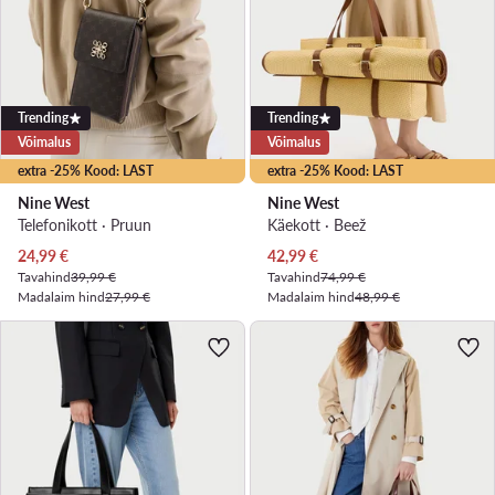
Trending
Trending
Võimalus
Võimalus
extra -25% Kood: LAST
extra -25% Kood: LAST
Nine West
Nine West
Telefonikott · Pruun
Käekott · Beež
Praegune hind
Praegune hind
24,99
€
42,99
€
Tavahind
39,99 €
Tavahind
74,99 €
Madalaim hind
27,99 €
Madalaim hind
48,99 €