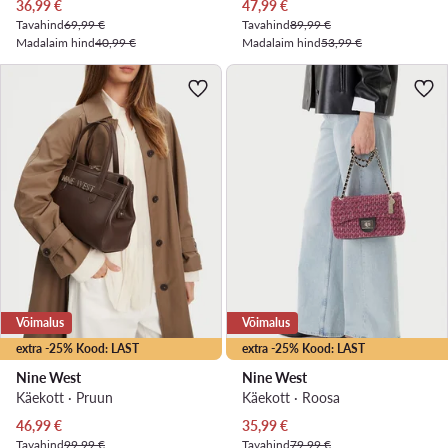
Praegune hind
Praegune hind
36,99
€
47,99
€
Tavahind
69,99 €
Tavahind
89,99 €
Madalaim hind
40,99 €
Madalaim hind
53,99 €
Võimalus
Võimalus
extra -25% Kood: LAST
extra -25% Kood: LAST
Nine West
Nine West
Käekott · Pruun
Käekott · Roosa
Praegune hind
Praegune hind
46,99
€
35,99
€
Tavahind
99,99 €
Tavahind
79,99 €