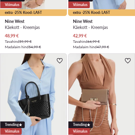
Võimalus
Võimalus
extra -25% Kood: LAST
extra -25% Kood: LAST
Nine West
Nine West
Käekott · Kreemjas
Käekott · Kreemjas
Praegune hind
Praegune hind
48,99
€
42,99
€
Tavahind
59,99 €
Tavahind
64,99 €
Madalaim hind
54,99 €
Madalaim hind
47,99 €
Trending
Trending
Võimalus
Võimalus