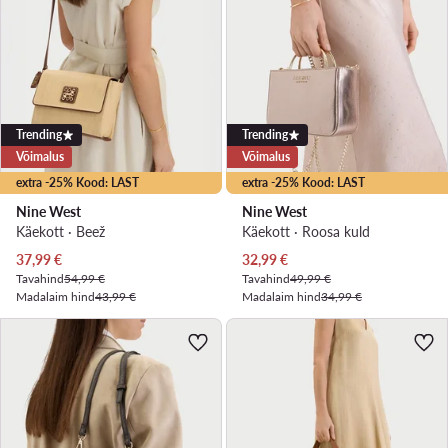
Trending
Trending
Võimalus
Võimalus
extra -25% Kood: LAST
extra -25% Kood: LAST
Nine West
Nine West
Käekott · Beež
Käekott · Roosa kuld
Praegune hind
Praegune hind
37,99
€
32,99
€
Tavahind
54,99 €
Tavahind
49,99 €
Madalaim hind
43,99 €
Madalaim hind
34,99 €