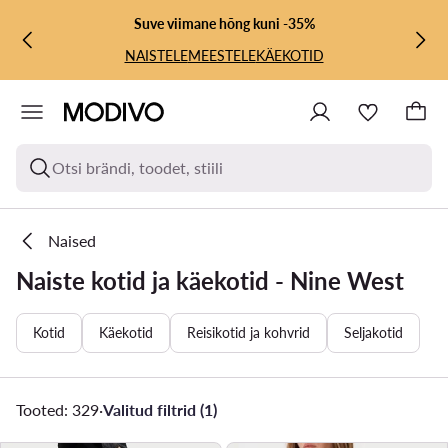
LIIGU PÕHISISU JUURDE
MINE OTSINGUSSE
Suve viimane hõng kuni -35%
NAISTELE
MEESTELE
KÄEKOTID
Otsi brändi, toodet, stiili
Naised
Naiste kotid ja käekotid - Nine West
Kotid
Käekotid
Reisikotid ja kohvrid
Seljakotid
Tooted: 329
·
Valitud filtrid (1)