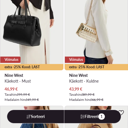
Võimalus
Võimalus
extra -25% Kood: LAST
extra -25% Kood: LAST
Nine West
Nine West
Käekott · Must
Käekott · Kuldne
Praegune hind
Praegune hind
46,99
€
43,99
€
Tavahind
99,99 €
Tavahind
89,99 €
Madalaim hind
49,99 €
Madalaim hind
46,99 €
Sorteeri
Filtreeri
1