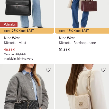
Võimalus
extra -25% Kood: LAST
extra -15% Kood: LAST
Nine West
Nine West
Käekott · Must
Käekott · Bordoopunane
Praegune hind
46,99
€
51,99
€
Tavahind
99,99 €
Madalaim hind
49,99 €