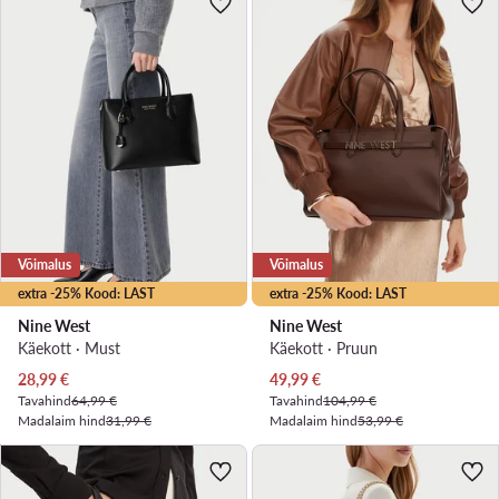
Võimalus
Võimalus
extra -25% Kood: LAST
extra -25% Kood: LAST
Nine West
Nine West
Käekott · Must
Käekott · Pruun
Praegune hind
Praegune hind
28,99
€
49,99
€
Tavahind
64,99 €
Tavahind
104,99 €
Madalaim hind
31,99 €
Madalaim hind
53,99 €