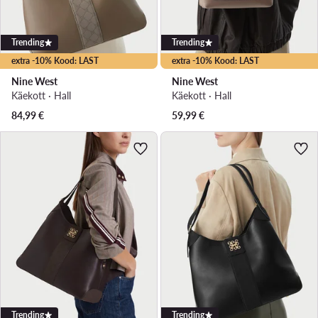
Trending
Trending
extra -10% Kood: LAST
extra -10% Kood: LAST
Nine West
Nine West
Käekott · Hall
Käekott · Hall
84,99
€
59,99
€
Trending
Trending