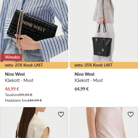
Võimalus
extra -25% Kood: LAST
extra -25% Kood: LAST
Nine West
Nine West
Käekott · Must
Käekott · Must
Praegune hind
46,99
€
64,99
€
Tavahind
99,99 €
Madalaim hind
49,99 €