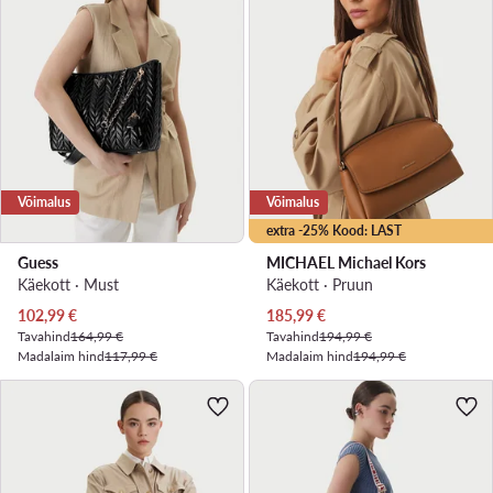
Võimalus
Võimalus
extra -25% Kood: LAST
Guess
MICHAEL Michael Kors
Käekott · Must
Käekott · Pruun
Praegune hind
Praegune hind
102,99
€
185,99
€
Tavahind
164,99 €
Tavahind
194,99 €
Madalaim hind
117,99 €
Madalaim hind
194,99 €