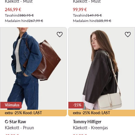
Käekott · Must
Käekott · Must
Praegune hind
Praegune hind
246,99
€
99,99
€
Tavahind
380,95 €
Tavahind
149,95 €
Madalaim hind
267,99 €
Madalaim hind
105,99 €
Võimalus
-15%
extra -25% Kood: LAST
extra -25% Kood: LAST
G-Star Raw
Tommy Hilfiger
Käekott · Pruun
Käekott · Kreemjas