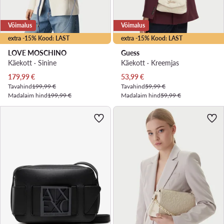
Võimalus
Võimalus
extra -15% Kood: LAST
extra -15% Kood: LAST
LOVE MOSCHINO
Guess
Käekott · Sinine
Käekott · Kreemjas
Praegune hind
Praegune hind
179,99
€
53,99
€
Tavahind
199,99 €
Tavahind
59,99 €
Madalaim hind
199,99 €
Madalaim hind
59,99 €