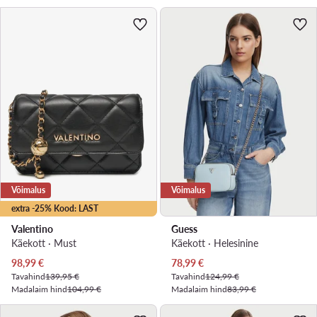
Võimalus
Võimalus
extra -25% Kood: LAST
Valentino
Guess
Käekott · Must
Käekott · Helesinine
Praegune hind
Praegune hind
98,99
€
78,99
€
Tavahind
139,95 €
Tavahind
124,99 €
Madalaim hind
104,99 €
Madalaim hind
83,99 €