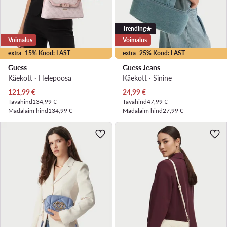
Trending
Võimalus
Võimalus
extra -15% Kood: LAST
extra -25% Kood: LAST
Guess
Guess Jeans
Käekott · Heleроosa
Käekott · Sinine
Praegune hind
Praegune hind
121,99
€
24,99
€
Tavahind
134,99 €
Tavahind
47,99 €
Madalaim hind
134,99 €
Madalaim hind
27,99 €