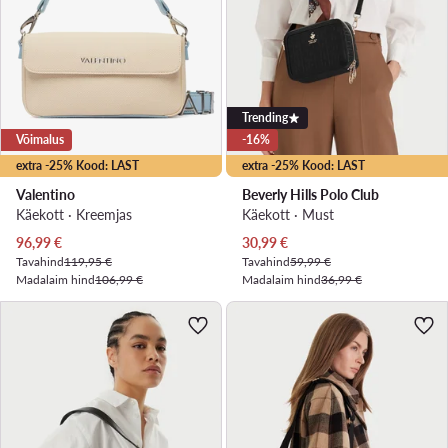
Trending
Võimalus
-16%
extra -25% Kood: LAST
extra -25% Kood: LAST
Valentino
Beverly Hills Polo Club
Käekott · Kreemjas
Käekott · Must
Praegune hind
Praegune hind
96,99
€
30,99
€
Tavahind
119,95 €
Tavahind
59,99 €
Madalaim hind
106,99 €
Madalaim hind
36,99 €