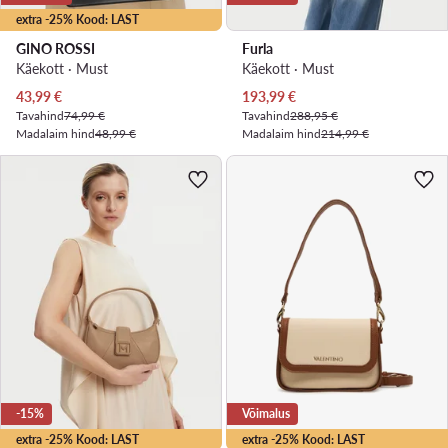
extra -25% Kood: LAST
GINO ROSSI
Furla
Käekott · Must
Käekott · Must
Praegune hind
Praegune hind
43,99
€
193,99
€
Tavahind
74,99 €
Tavahind
288,95 €
Madalaim hind
48,99 €
Madalaim hind
214,99 €
-15%
Võimalus
extra -25% Kood: LAST
extra -25% Kood: LAST