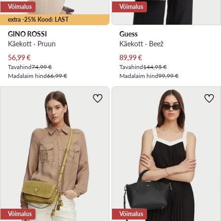
Võimalus
Võimalus
extra -25% Kood: LAST
GINO ROSSI
Guess
Käekott · Pruun
Käekott · Beež
Praegune hind
Praegune hind
56,99
€
89,99
€
Tavahind
74,99 €
Tavahind
144,95 €
Madalaim hind
66,99 €
Madalaim hind
99,99 €
Võimalus
Võimalus