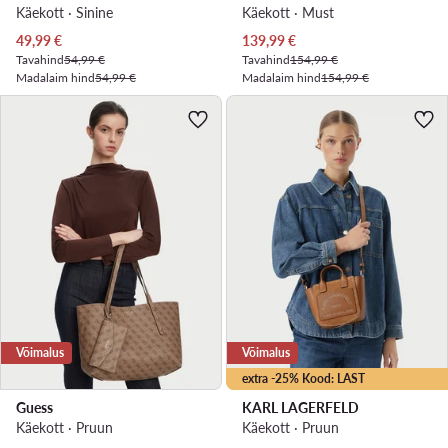
Käekott · Sinine
Käekott · Must
Praegune hind
Praegune hind
49,99
€
139,99
€
Tavahind
54,99 €
Tavahind
154,99 €
Madalaim hind
54,99 €
Madalaim hind
154,99 €
Võimalus
Võimalus
extra -25% Kood: LAST
Guess
KARL LAGERFELD
Käekott · Pruun
Käekott · Pruun