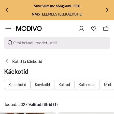
LIIGU PÕHISISU JUURDE
MINE OTSINGUSSE
Suve viimane hõng kuni -35%
NAISTELE
MEESTELE
KÄEKOTID
Otsi brändi, toodet, stiili
Kotid ja käekotid
Käekotid
Kandekotid
Korvkotid
Kukrud
Kullerkotid
Mini
Tooted: 5027
·
Valitud filtrid (1)