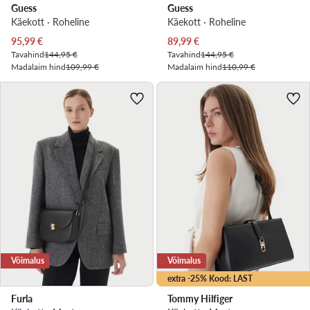
Guess
Guess
Käekott · Roheline
Käekott · Roheline
Praegune hind
Praegune hind
95,99
€
89,99
€
Tavahind
144,95 €
Tavahind
144,95 €
Madalaim hind
109,99 €
Madalaim hind
110,99 €
Võimalus
Võimalus
extra -25% Kood: LAST
Furla
Tommy Hilfiger