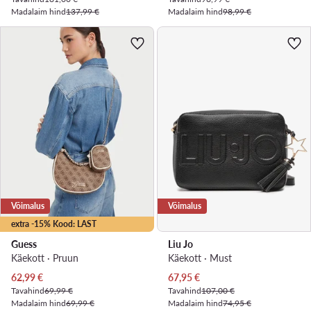
Madalaim hind
137,99 €
Madalaim hind
98,99 €
Võimalus
Võimalus
extra -15% Kood: LAST
Guess
Liu Jo
Käekott · Pruun
Käekott · Must
Praegune hind
Praegune hind
62,99
€
67,95
€
Tavahind
69,99 €
Tavahind
107,00 €
Madalaim hind
69,99 €
Madalaim hind
74,95 €