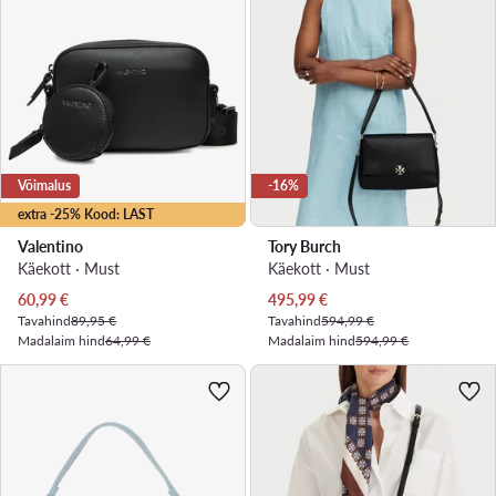
Võimalus
-16%
extra -25% Kood: LAST
Valentino
Tory Burch
Käekott · Must
Käekott · Must
Praegune hind
Praegune hind
60,99
€
495,99
€
Tavahind
89,95 €
Tavahind
594,99 €
Madalaim hind
64,99 €
Madalaim hind
594,99 €