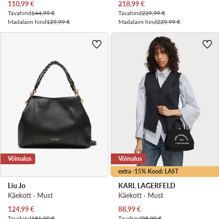
Praegune hind
Praegune hind
110,99
€
218,99
€
Tavahind
144,99 €
Tavahind
229,99 €
Madalaim hind
129,99 €
Madalaim hind
229,99 €
Võimalus
Võimalus
extra -15% Kood: LAST
Liu Jo
KARL LAGERFELD
Käekott · Must
Käekott · Must
Praegune hind
Praegune hind
124,99
€
88,99
€
Tavahind
181,00 €
Tavahind
98,99 €