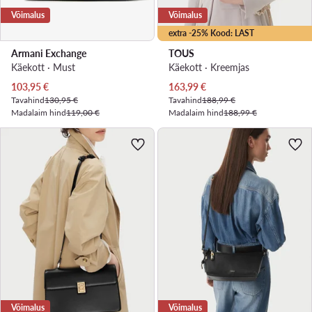
Võimalus
Võimalus
extra -25% Kood: LAST
Armani Exchange
TOUS
Käekott · Must
Käekott · Kreemjas
Praegune hind
Praegune hind
103,95
€
163,99
€
Tavahind
130,95 €
Tavahind
188,99 €
Madalaim hind
119,00 €
Madalaim hind
188,99 €
Võimalus
Võimalus