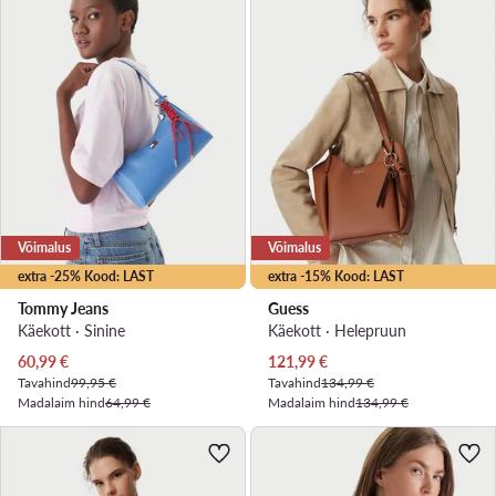
Võimalus
Võimalus
extra -25% Kood: LAST
extra -15% Kood: LAST
Tommy Jeans
Guess
Käekott · Sinine
Käekott · Helepruun
Praegune hind
Praegune hind
60,99
€
121,99
€
Tavahind
99,95 €
Tavahind
134,99 €
Madalaim hind
64,99 €
Madalaim hind
134,99 €