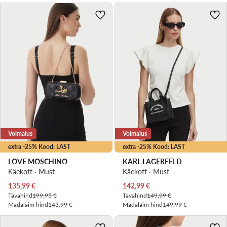
Võimalus
Võimalus
extra -25% Kood: LAST
extra -25% Kood: LAST
LOVE MOSCHINO
KARL LAGERFELD
Käekott · Must
Käekott · Must
Praegune hind
Praegune hind
135,99
€
142,99
€
Tavahind
199,95 €
Tavahind
149,99 €
Madalaim hind
143,99 €
Madalaim hind
149,99 €