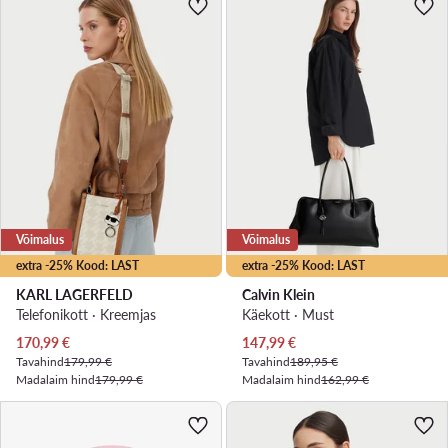
Võimalus
Võimalus
extra -25% Kood: LAST
extra -25% Kood: LAST
KARL LAGERFELD
Calvin Klein
Telefonikott · Kreemjas
Käekott · Must
Praegune hind
Praegune hind
170,99
€
147,99
€
Tavahind
179,99 €
Tavahind
189,95 €
Madalaim hind
179,99 €
Madalaim hind
162,99 €