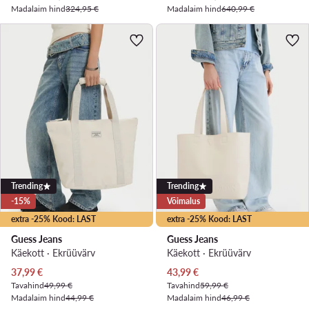
Madalaim hind
324,95 €
Madalaim hind
640,99 €
Trending
Trending
-15%
Võimalus
extra -25% Kood: LAST
extra -25% Kood: LAST
Guess Jeans
Guess Jeans
Käekott · Ekrüüvärv
Käekott · Ekrüüvärv
Praegune hind
Praegune hind
37,99
€
43,99
€
Tavahind
49,99 €
Tavahind
59,99 €
Madalaim hind
44,99 €
Madalaim hind
46,99 €