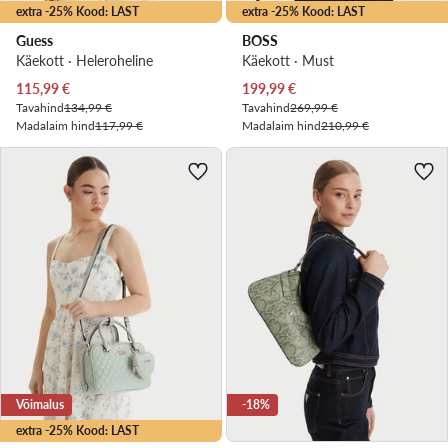
extra -25% Kood: LAST
extra -25% Kood: LAST
Guess
BOSS
Käekott · Heleroheline
Käekott · Must
Praegune hind
Praegune hind
115,99
€
199,99
€
Tavahind
134,99 €
Tavahind
269,99 €
Madalaim hind
117,99 €
Madalaim hind
210,99 €
Võimalus
-18%
extra -25% Kood: LAST