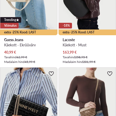
Trending
Võimalus
-18%
extra -25% Kood: LAST
extra -25% Kood: LAST
Guess Jeans
Lacoste
Käekott · Ekrüüvärv
Käekott · Must
Praegune hind
Praegune hind
40,99
€
163,99
€
Tavahind
62,99 €
Tavahind
258,95 €
Madalaim hind
45,99 €
Madalaim hind
201,99 €