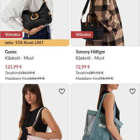
Võimalus
Võimalus
extra -15% Kood: LAST
Guess
Tommy Hilfiger
Käekott · Must
Käekott · Must
Praegune hind
Praegune hind
121,99
€
72,99
€
Tavahind
134,99 €
Tavahind
89,95 €
Madalaim hind
134,99 €
Madalaim hind
76,99 €