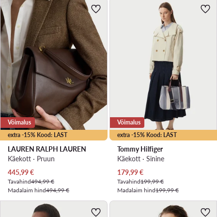
Võimalus
Võimalus
extra -15% Kood: LAST
extra -15% Kood: LAST
LAUREN RALPH LAUREN
Tommy Hilfiger
Käekott · Pruun
Käekott · Sinine
Praegune hind
Praegune hind
445,99
€
179,99
€
Tavahind
494,99 €
Tavahind
199,99 €
Madalaim hind
494,99 €
Madalaim hind
199,99 €