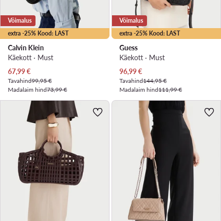
Võimalus
Võimalus
extra -25% Kood: LAST
extra -25% Kood: LAST
Calvin Klein
Guess
Käekott · Must
Käekott · Must
Praegune hind
Praegune hind
67,99
€
96,99
€
Tavahind
99,95 €
Tavahind
144,95 €
Madalaim hind
73,99 €
Madalaim hind
111,99 €