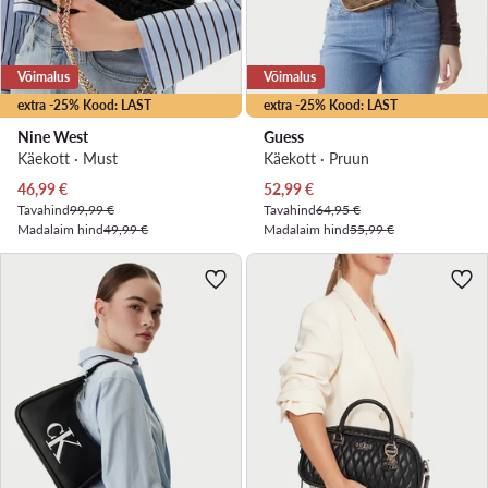
Võimalus
Võimalus
extra -25% Kood: LAST
extra -25% Kood: LAST
Nine West
Guess
Käekott · Must
Käekott · Pruun
Praegune hind
Praegune hind
46,99
€
52,99
€
Tavahind
99,99 €
Tavahind
64,95 €
Madalaim hind
49,99 €
Madalaim hind
55,99 €