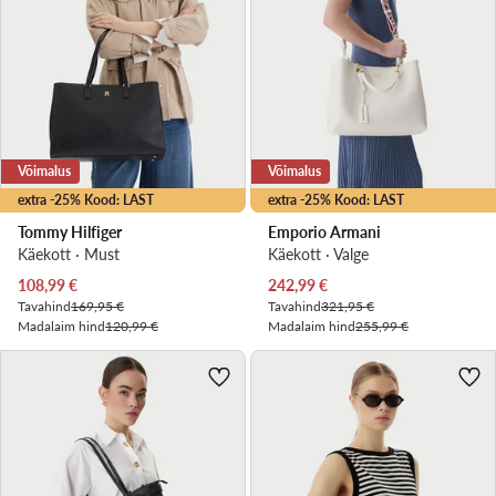
Võimalus
Võimalus
extra -25% Kood: LAST
extra -25% Kood: LAST
Tommy Hilfiger
Emporio Armani
Käekott · Must
Käekott · Valge
Praegune hind
Praegune hind
108,99
€
242,99
€
Tavahind
169,95 €
Tavahind
321,95 €
Madalaim hind
120,99 €
Madalaim hind
255,99 €