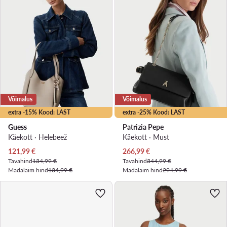
Võimalus
Võimalus
extra -15% Kood: LAST
extra -25% Kood: LAST
Guess
Patrizia Pepe
Käekott · Helebeež
Käekott · Must
Praegune hind
Praegune hind
121,99
€
266,99
€
Tavahind
134,99 €
Tavahind
344,99 €
Madalaim hind
134,99 €
Madalaim hind
294,99 €