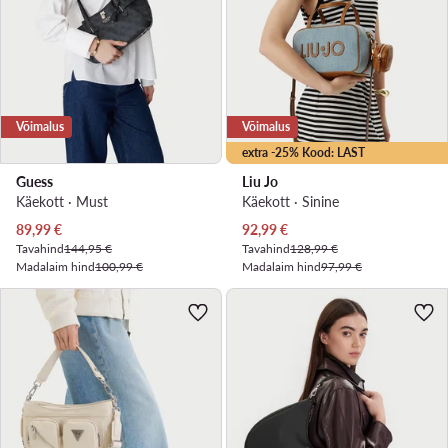
Võimalus
Võimalus
extra -25% Kood: LAST
Guess
Liu Jo
Käekott · Must
Käekott · Sinine
Praegune hind
Praegune hind
89,99
€
92,99
€
Tavahind
144,95 €
Tavahind
128,99 €
Madalaim hind
100,99 €
Madalaim hind
97,99 €