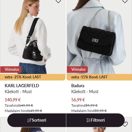
Võimalus
Võimalus
extra -25% Kood: LAST
extra -15% Kood: LAST
KARL LAGERFELD
Badura
Käekott · Must
Käekott · Must
Praegune hind
Praegune hind
140,99
€
56,99
€
Tavahind
149,99 €
Tavahind
59,99 €
Madalaim hind
149,99 €
Madalaim hind
59,99 €
Sorteeri
Filtreeri