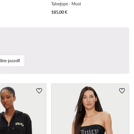
Talvejope · Must
185,00
€
line puuvill