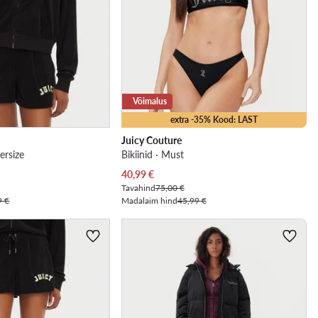
Võimalus
extra -35% Kood: LAST
Juicy Couture
ersize
Bikiinid · Must
Praegune hind
40,99
€
Tavahind
75,00 €
9 €
Madalaim hind
45,99 €