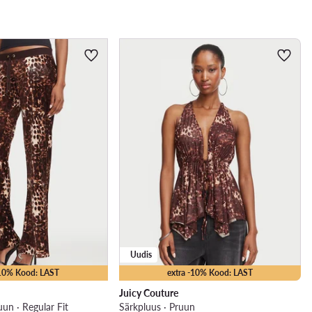
Uudis
-10% Kood: LAST
extra -10% Kood: LAST
Juicy Couture
uun · Regular Fit
Särkpluus · Pruun