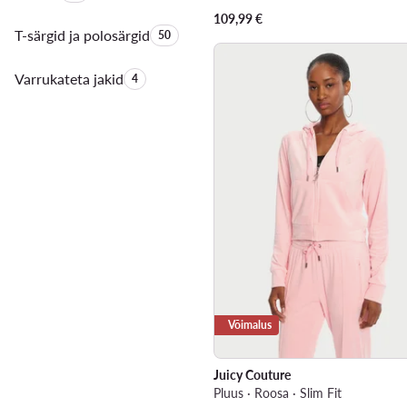
109,99
€
T-särgid ja polosärgid
Toodete arv:
50
Varrukateta jakid
Toodete arv:
4
Võimalus
Juicy Couture
Pluus · Roosa · Slim Fit