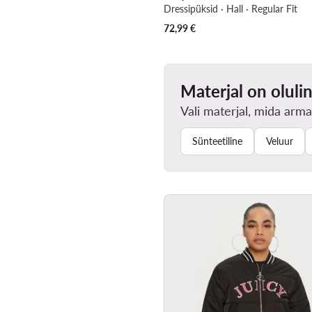
Dressipüksid · Hall · Regular Fit
72,99
€
Materjal on oluli
Vali materjal, mida arma
Sünteetiline
Veluur