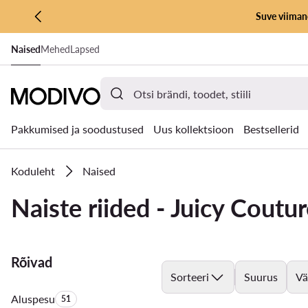
Suve viimane
LIIGU PÕHISISU JUURDE
Naised
Mehed
Lapsed
MINE OTSINGUSSE
Pakkumised ja soodustused
Uus kollektsioon
Bestsellerid
Koduleht
Naised
Naiste riided - Juicy Coutu
Rõivad
Sorteeri
Suurus
Vä
Aluspesu
Toodete arv:
51