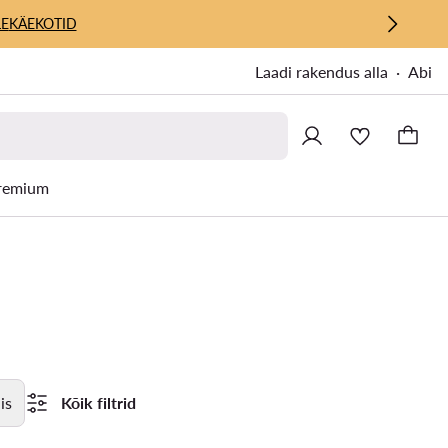
E
KÄEKOTID
Laadi rakendus alla
Abi
remium
is
Kõik filtrid