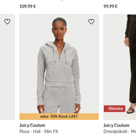
109,99
€
99,99
€
Võimalus
extra -10% Kood: LAST
Juicy Couture
Juicy Couture
Pluus · Hall · Slim Fit
Dressipüksid · Mu