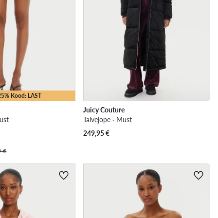
-25% Kood: LAST
Juicy Couture
ust
Talvejope · Must
249,95
€
9 €