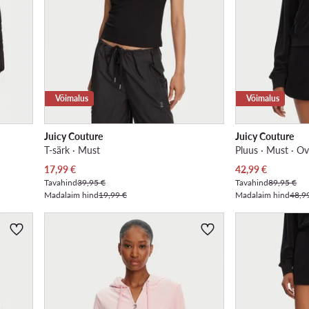
Võimalus
Võimalus
Juicy Couture
Juicy Couture
T-särk · Must
Pluus · Must · Ov
Praegune hind
Praegune hind
17,99
€
42,99
€
Tavahind
39,95 €
Tavahind
89,95 €
Madalaim hind
19,99 €
Madalaim hind
48,9