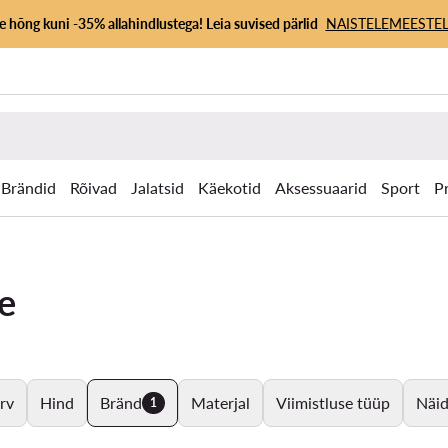
 hõng kuni -35% allahindlustega! Leia suvised pärlid
NAISTELE
MEESTEL
Brändid
Rõivad
Jalatsid
Käekotid
Aksessuaarid
Sport
P
re
rv
Hind
Bränd
Materjal
Viimistluse tüüp
Näid
1