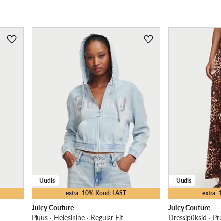
Uudis
Uudis
extra -10% Kood: LAST
extra 
Juicy Couture
Juicy Couture
Pluus · Helesinine · Regular Fit
Dressipüksid · Pr