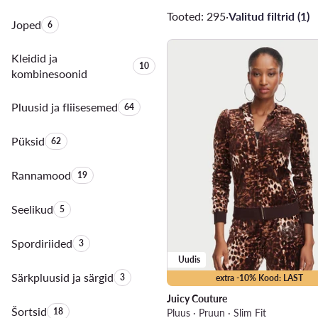
Tooted: 295
·
Valitud filtrid (1)
Joped
Toodete arv:
6
Kleidid ja
Toodete arv:
10
kombinesoonid
Pluusid ja fliisesemed
Toodete arv:
64
Püksid
Toodete arv:
62
Rannamood
Toodete arv:
19
Seelikud
Toodete arv:
5
Spordiriided
Toodete arv:
3
Uudis
Särkpluusid ja särgid
Toodete arv:
3
extra -10% Kood: LAST
Juicy Couture
Šortsid
Toodete arv:
18
Pluus · Pruun · Slim Fit