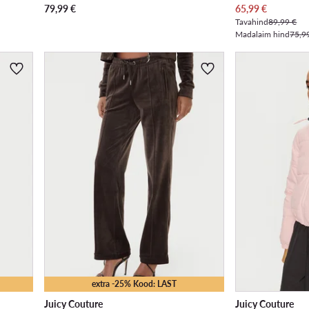
Praegune hind
79,99
€
65,99
€
Tavahind
89,99 €
Madalaim hind
75,9
extra -25% Kood: LAST
Juicy Couture
Juicy Couture