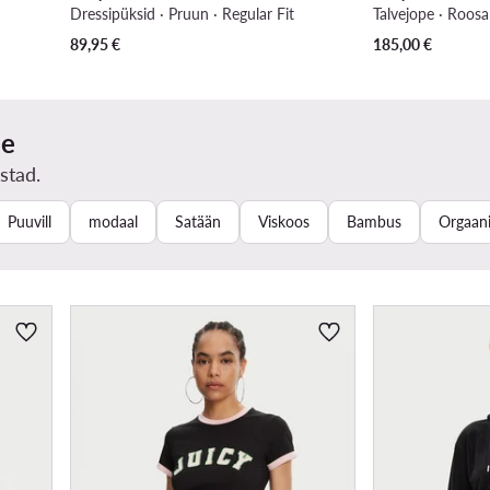
Dressipüksid · Pruun · Regular Fit
Talvejope · Roosa
89,95
€
185,00
€
ne
stad.
Puuvill
modaal
Satään
Viskoos
Bambus
Orgaani