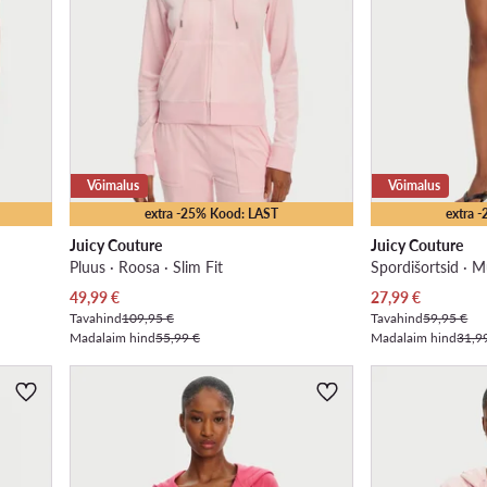
Võimalus
Võimalus
extra -25% Kood: LAST
extra 
Juicy Couture
Juicy Couture
Pluus · Roosa · Slim Fit
Spordišortsid · M
Praegune hind
Praegune hind
49,99
€
27,99
€
Tavahind
109,95 €
Tavahind
59,95 €
Madalaim hind
55,99 €
Madalaim hind
31,9