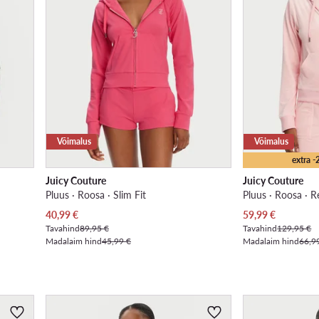
Võimalus
Võimalus
extra 
Juicy Couture
Juicy Couture
Pluus · Roosa · Slim Fit
Pluus · Roosa · R
Praegune hind
Praegune hind
40,99
€
59,99
€
Tavahind
89,95 €
Tavahind
129,95 €
Madalaim hind
45,99 €
Madalaim hind
66,9