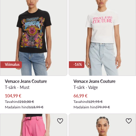
Võimalus
-16%
Versace Jeans Couture
Versace Jeans Couture
T-särk · Must
T-särk · Valge
Praegune hind
Praegune hind
104,99
€
66,99
€
Tavahind
210,00 €
Tavahind
129,95 €
Madalaim hind
113,99 €
Madalaim hind
79,99 €