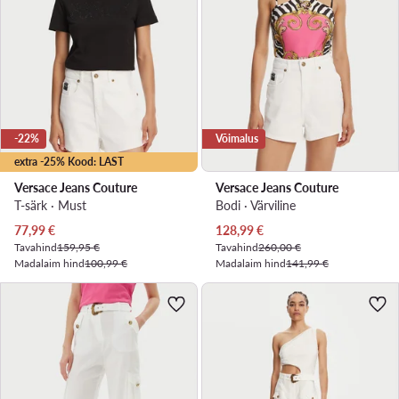
-22%
Võimalus
extra -25% Kood: LAST
Versace Jeans Couture
Versace Jeans Couture
T-särk · Must
Bodi · Värviline
Praegune hind
Praegune hind
77,99
€
128,99
€
Tavahind
159,95 €
Tavahind
260,00 €
Madalaim hind
100,99 €
Madalaim hind
141,99 €