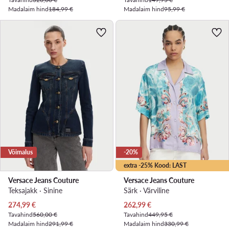
Madalaim hind
184,99 €
Madalaim hind
95,99 €
Võimalus
-20%
extra -25% Kood: LAST
Versace Jeans Couture
Versace Jeans Couture
Teksajakk · Sinine
Särk · Värviline
Praegune hind
Praegune hind
274,99
€
262,99
€
Tavahind
560,00 €
Tavahind
449,95 €
Madalaim hind
291,99 €
Madalaim hind
330,99 €