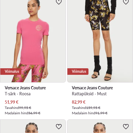
Võimalus
Võimalus
Versace Jeans Couture
Versace Jeans Couture
T-särk · Roosa
Rattapüksid · Must
Praegune hind
Praegune hind
51,99
€
82,99
€
Tavahind
99,95 €
Tavahind
159,95 €
Madalaim hind
56,99 €
Madalaim hind
91,99 €