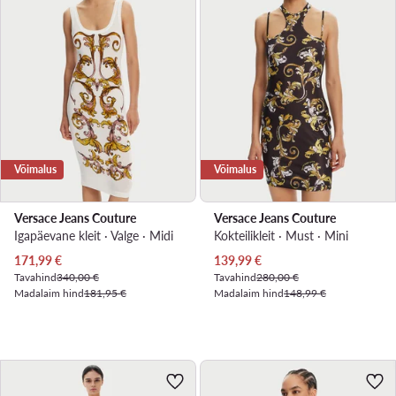
Võimalus
Võimalus
Versace Jeans Couture
Versace Jeans Couture
Igapäevane kleit · Valge · Midi
Kokteilikleit · Must · Mini
Praegune hind
Praegune hind
171,99
€
139,99
€
Tavahind
340,00 €
Tavahind
280,00 €
Madalaim hind
181,95 €
Madalaim hind
148,99 €