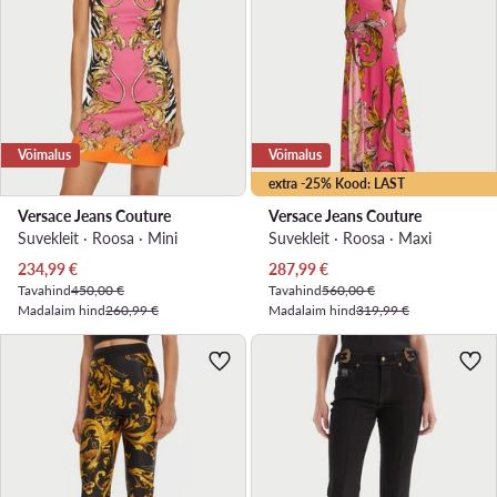
Võimalus
Võimalus
extra -25% Kood: LAST
Versace Jeans Couture
Versace Jeans Couture
Suvekleit · Roosa · Mini
Suvekleit · Roosa · Maxi
Praegune hind
Praegune hind
234,99
€
287,99
€
Tavahind
450,00 €
Tavahind
560,00 €
Madalaim hind
260,99 €
Madalaim hind
319,99 €