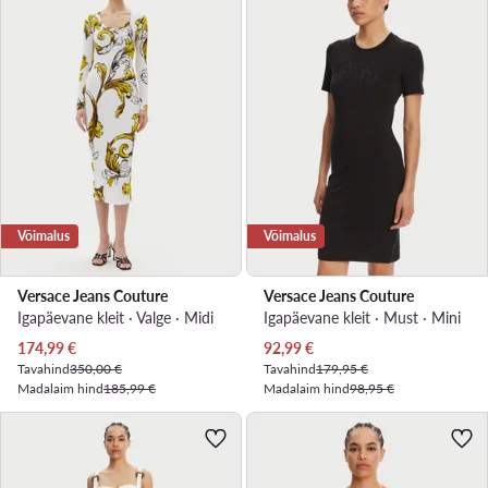
Võimalus
Võimalus
Versace Jeans Couture
Versace Jeans Couture
Igapäevane kleit · Valge · Midi
Igapäevane kleit · Must · Mini
Praegune hind
Praegune hind
174,99
€
92,99
€
Tavahind
350,00 €
Tavahind
179,95 €
Madalaim hind
185,99 €
Madalaim hind
98,95 €