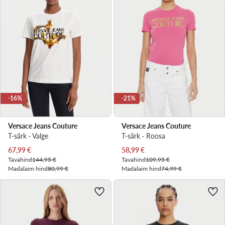
-16%
-21%
Versace Jeans Couture
Versace Jeans Couture
T-särk · Valge
T-särk · Roosa
Praegune hind
Praegune hind
67,99
€
58,99
€
Tavahind
144,95 €
Tavahind
109,95 €
Madalaim hind
80,99 €
Madalaim hind
74,99 €