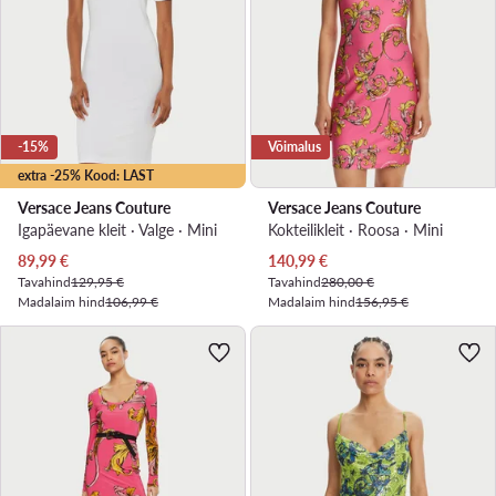
-15%
Võimalus
extra -25% Kood: LAST
Versace Jeans Couture
Versace Jeans Couture
Igapäevane kleit · Valge · Mini
Kokteilikleit · Roosa · Mini
Praegune hind
Praegune hind
89,99
€
140,99
€
Tavahind
129,95 €
Tavahind
280,00 €
Madalaim hind
106,99 €
Madalaim hind
156,95 €