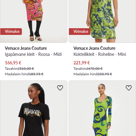
Võimalus
Võimalus
Versace Jeans Couture
Versace Jeans Couture
Igapäevane kleit · Roosa · Midi
Kokteilikleit · Roheline · Mini
Praegune hind
Praegune hind
166,95
€
221,99
€
Tavahind
310,00 €
Tavahind
470,00 €
Madalaim hind
185,95 €
Madalaim hind
233,95 €