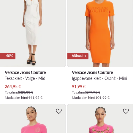
-40%
Võimalus
Versace Jeans Couture
Versace Jeans Couture
Teksakleit · Valge · Midi
Igapäevane kleit · Oranž · Mini
Praegune hind
Praegune hind
264,95
€
91,99
€
Tavahind
520,00 €
Tavahind
179,95 €
Madalaim hind
441,95 €
Madalaim hind
101,99 €