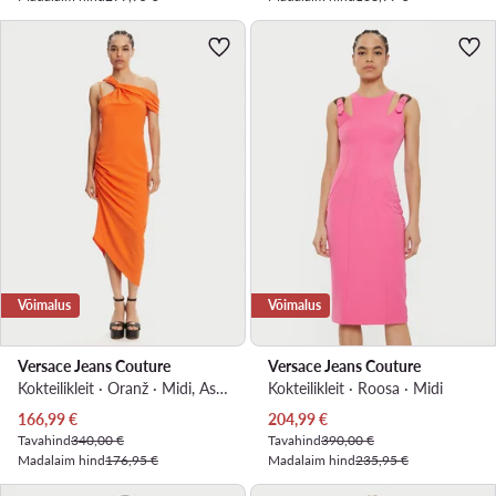
Võimalus
Võimalus
Versace Jeans Couture
Versace Jeans Couture
Kokteilikleit · Oranž · Midi, Asümmeetriline
Kokteilikleit · Roosa · Midi
Praegune hind
Praegune hind
166,99
€
204,99
€
Tavahind
340,00 €
Tavahind
390,00 €
Madalaim hind
176,95 €
Madalaim hind
235,95 €