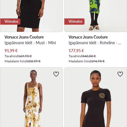
Võimalus
Võimalus
Versace Jeans Couture
Versace Jeans Couture
Igapäevane kleit · Must · Mini
Igapäevane kleit · Roheline · Midi
Praegune hind
Praegune hind
91,99
€
177,95
€
Tavahind
169,95 €
Tavahind
340,00 €
Madalaim hind
103,99 €
Madalaim hind
194,95 €