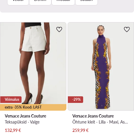
Võimalus
-29%
extra -35% Kood: LAST
Versace Jeans Couture
Versace Jeans Couture
Teksapüksid · Valge
Õhtune kleit · Lilla · Maxi, Asümmeetriline
Praegune hind
Praegune hind
132,99
€
259,99
€