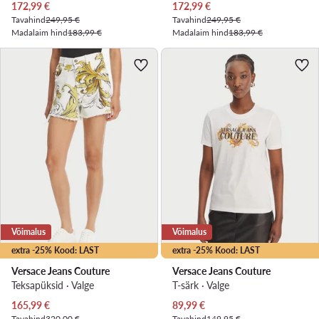
Praegune hind
Praegune hind
172,99
€
172,99
€
Tavahind
249,95 €
Tavahind
249,95 €
Madalaim hind
183,99 €
Madalaim hind
183,99 €
Võimalus
Võimalus
extra -25% Kood: LAST
extra -25% Kood: LAST
Versace Jeans Couture
Versace Jeans Couture
Teksapüksid · Valge
T-särk · Valge
Praegune hind
Praegune hind
165,99
€
89,99
€
Tavahind
320,00 €
Tavahind
149,95 €