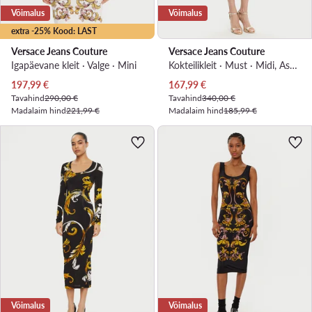
Võimalus
Võimalus
extra -25% Kood: LAST
Versace Jeans Couture
Versace Jeans Couture
Igapäevane kleit · Valge · Mini
Kokteilikleit · Must · Midi, Asümmeetriline
Praegune hind
Praegune hind
197,99
€
167,99
€
Tavahind
290,00 €
Tavahind
340,00 €
Madalaim hind
221,99 €
Madalaim hind
185,99 €
Võimalus
Võimalus