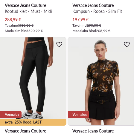
Versace Jeans Couture
Versace Jeans Couture
Kootud kleit · Must · Midi
Kampsun · Roosa · Slim Fit
Praegune hind
Praegune hind
288,99
€
197,99
€
Tavahind
580,00 €
Tavahind
290,00 €
Madalaim hind
320,99 €
Madalaim hind
208,99 €
Võimalus
Võimalus
extra -25% Kood: LAST
Versace Jeans Couture
Versace Jeans Couture