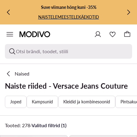
LIIGU PÕHISISU JUURDE
MINE OTSINGUSSE
Suve viimane hõng kuni -35%
NAISTELE
MEESTELE
KÄEKOTID
Otsi brändi, toodet, stiili
Naised
Naiste riided - Versace Jeans Couture
Joped
Kampsunid
Kleidid ja kombinesoonid
Pintsakud
Tooted: 278
·
Valitud filtrid (1)