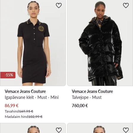
-15%
Versace Jeans Couture
Versace Jeans Couture
Igapäevane kleit · Must · Mini
Talvejope · Must
Praegune hind
86,99
€
760,00
€
Tavahind
169,95 €
Madalaim hind
102,99 €