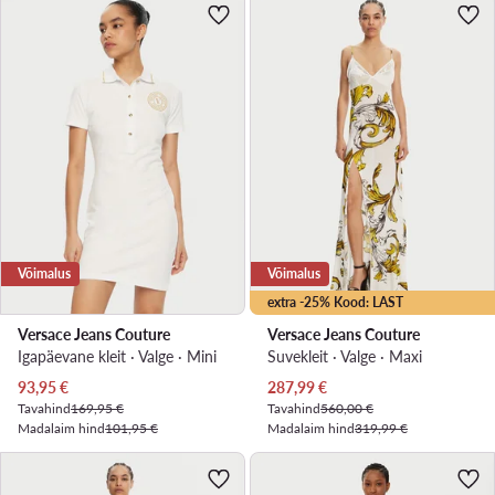
Võimalus
Võimalus
extra -25% Kood: LAST
Versace Jeans Couture
Versace Jeans Couture
Igapäevane kleit · Valge · Mini
Suvekleit · Valge · Maxi
Praegune hind
Praegune hind
93,95
€
287,99
€
Tavahind
169,95 €
Tavahind
560,00 €
Madalaim hind
101,95 €
Madalaim hind
319,99 €