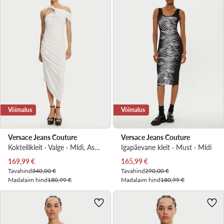
Võimalus
Võimalus
Versace Jeans Couture
Versace Jeans Couture
Kokteilikleit · Valge · Midi, Asümmeetriline
Igapäevane kleit · Must · Midi
Praegune hind
Praegune hind
169,99
€
165,99
€
Tavahind
340,00 €
Tavahind
290,00 €
Madalaim hind
180,99 €
Madalaim hind
180,99 €