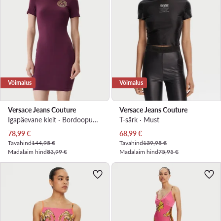
Võimalus
Võimalus
Versace Jeans Couture
Versace Jeans Couture
Igapäevane kleit · Bordoopunane · Mini
T-särk · Must
Praegune hind
Praegune hind
78,99
€
68,99
€
Tavahind
144,95 €
Tavahind
139,95 €
Madalaim hind
83,99 €
Madalaim hind
75,95 €