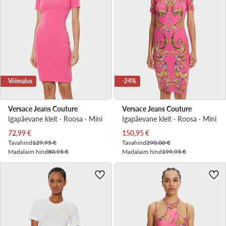
Võimalus
-24%
Versace Jeans Couture
Versace Jeans Couture
Igapäevane kleit · Roosa · Mini
Igapäevane kleit · Roosa · Mini
Praegune hind
Praegune hind
72,99
€
150,95
€
Tavahind
129,95 €
Tavahind
290,00 €
Madalaim hind
80,95 €
Madalaim hind
199,95 €