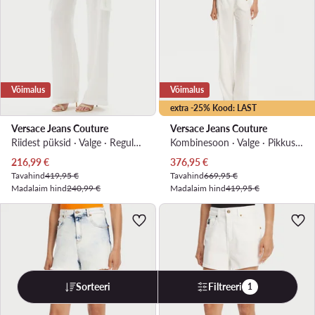
Võimalus
Võimalus
extra -25% Kood: LAST
Versace Jeans Couture
Versace Jeans Couture
Riidest püksid · Valge · Regular Fit
Kombinesoon · Valge · Pikkus 7/8
Praegune hind
Praegune hind
216,99
€
376,95
€
Tavahind
419,95 €
Tavahind
669,95 €
Madalaim hind
240,99 €
Madalaim hind
419,95 €
Sorteeri
Filtreeri
1