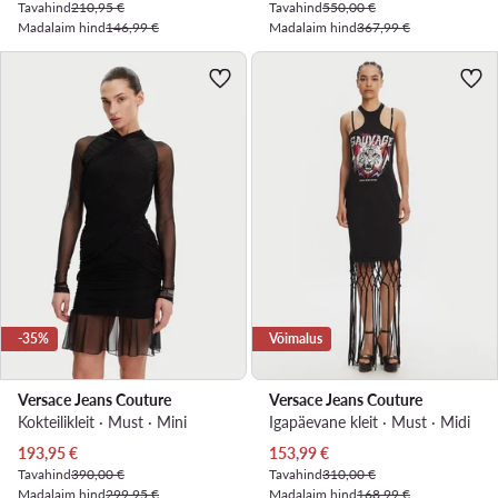
Tavahind
210,95 €
Tavahind
550,00 €
Madalaim hind
146,99 €
Madalaim hind
367,99 €
-35%
Võimalus
Versace Jeans Couture
Versace Jeans Couture
Kokteilikleit · Must · Mini
Igapäevane kleit · Must · Midi
Praegune hind
Praegune hind
193,95
€
153,99
€
Tavahind
390,00 €
Tavahind
310,00 €
Madalaim hind
299,95 €
Madalaim hind
168,99 €