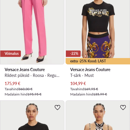
Võimalus
-22%
extra -25% Kood: LAST
Versace Jeans Couture
Versace Jeans Couture
Riidest püksid · Roosa · Regular Fit
T-särk · Must
Praegune hind
Praegune hind
175,99
€
104,99
€
Tavahind
360,00 €
Tavahind
169,95 €
Madalaim hind
195,95 €
Madalaim hind
135,99 €