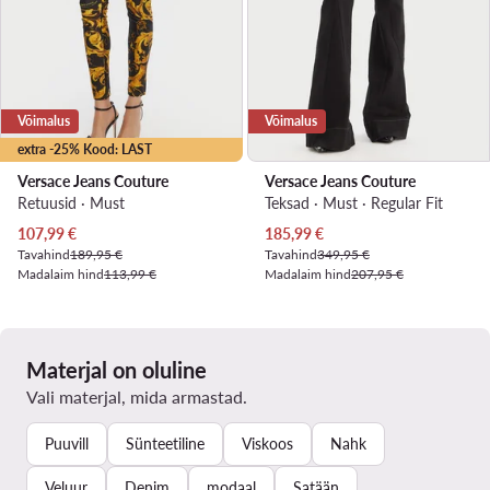
Võimalus
Võimalus
extra -25% Kood: LAST
Versace Jeans Couture
Versace Jeans Couture
Retuusid · Must
Teksad · Must · Regular Fit
Praegune hind
Praegune hind
107,99
€
185,99
€
Tavahind
189,95 €
Tavahind
349,95 €
Madalaim hind
113,99 €
Madalaim hind
207,95 €
Materjal on oluline
Vali materjal, mida armastad.
Puuvill
Sünteetiline
Viskoos
Nahk
Veluur
Denim
modaal
Satään