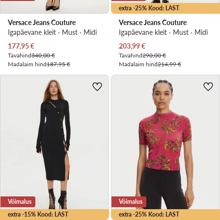
extra -25% Kood: LAST
Versace Jeans Couture
Versace Jeans Couture
Igapäevane kleit · Must · Midi
Igapäevane kleit · Must · Midi
Praegune hind
Praegune hind
177,95
€
203,99
€
Tavahind
340,00 €
Tavahind
290,00 €
Madalaim hind
187,95 €
Madalaim hind
214,99 €
Võimalus
Võimalus
extra -15% Kood: LAST
extra -25% Kood: LAST