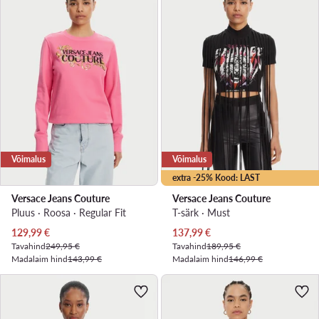
Võimalus
Võimalus
extra -25% Kood: LAST
Versace Jeans Couture
Versace Jeans Couture
Pluus · Roosa · Regular Fit
T-särk · Must
Praegune hind
Praegune hind
129,99
€
137,99
€
Tavahind
249,95 €
Tavahind
189,95 €
Madalaim hind
143,99 €
Madalaim hind
146,99 €