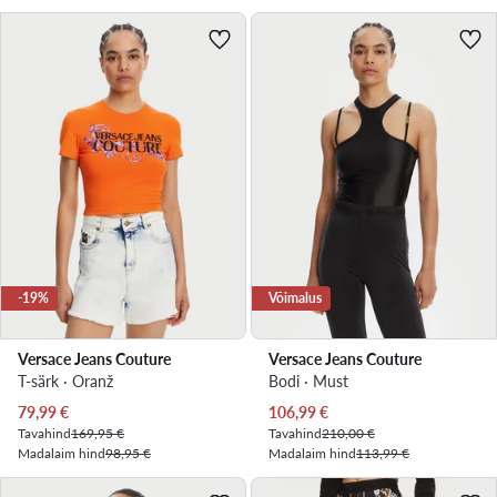
-19%
Võimalus
Versace Jeans Couture
Versace Jeans Couture
T-särk · Oranž
Bodi · Must
Praegune hind
Praegune hind
79,99
€
106,99
€
Tavahind
169,95 €
Tavahind
210,00 €
Madalaim hind
98,95 €
Madalaim hind
113,99 €