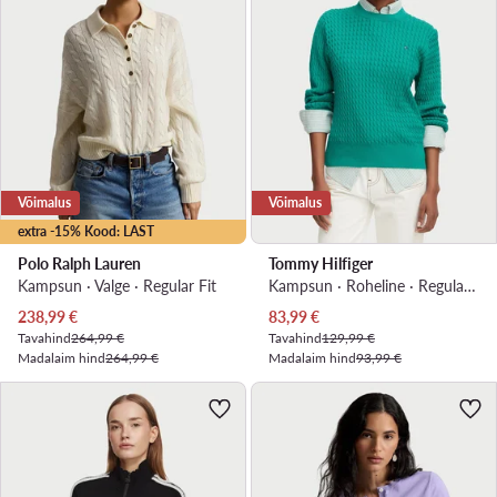
Võimalus
Võimalus
extra -15% Kood: LAST
Polo Ralph Lauren
Tommy Hilfiger
Kampsun · Valge · Regular Fit
Kampsun · Roheline · Regular Fit
Praegune hind
Praegune hind
238,99
€
83,99
€
Tavahind
264,99 €
Tavahind
129,99 €
Madalaim hind
264,99 €
Madalaim hind
93,99 €