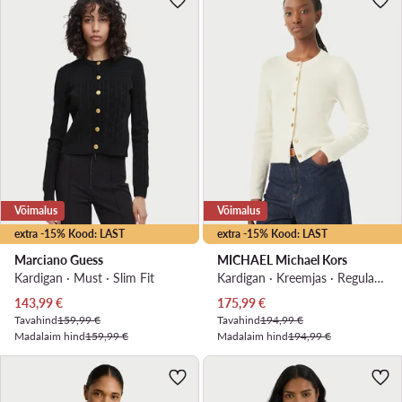
Võimalus
Võimalus
extra -15% Kood: LAST
extra -15% Kood: LAST
Marciano Guess
MICHAEL Michael Kors
Kardigan · Must · Slim Fit
Kardigan · Kreemjas · Regular Fit
Praegune hind
Praegune hind
143,99
€
175,99
€
Tavahind
159,99 €
Tavahind
194,99 €
Madalaim hind
159,99 €
Madalaim hind
194,99 €