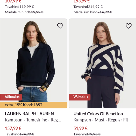
Praegune hind
Praegune hind
107,99
€
193,99
€
Tavahind
119,99 €
Tavahind
214,99 €
Madalaim hind
119,99 €
Madalaim hind
214,99 €
Võimalus
Võimalus
extra -15% Kood: LAST
LAUREN RALPH LAUREN
United Colors Of Benetton
Kampsun · Tumesinine · Regular Fit
Kampsun · Must · Regular Fit
Praegune hind
Praegune hind
157,99
€
51,99
€
Tavahind
174,99 €
Tavahind
79,95 €