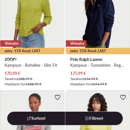
Võimalus
Võimalus
extra -15% Kood: LAST
extra -15% Kood: LAST
JOOP!
Polo Ralph Lauren
Kampsun · Roheline · Slim Fit
Kampsun · Tumesinine · Regular Fit
Praegune hind
Praegune hind
170,99
€
175,99
€
Tavahind
188,99 €
Tavahind
194,99 €
Madalaim hind
188,99 €
Madalaim hind
194,99 €
Sorteeri
Filtreeri