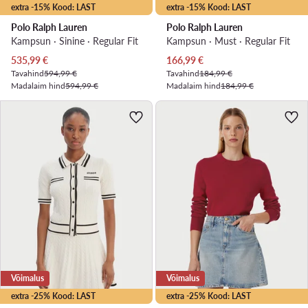
extra -15% Kood: LAST
extra -15% Kood: LAST
Polo Ralph Lauren
Polo Ralph Lauren
Kampsun · Sinine · Regular Fit
Kampsun · Must · Regular Fit
Praegune hind
Praegune hind
535,99
€
166,99
€
Tavahind
594,99 €
Tavahind
184,99 €
Madalaim hind
594,99 €
Madalaim hind
184,99 €
Võimalus
Võimalus
extra -25% Kood: LAST
extra -25% Kood: LAST