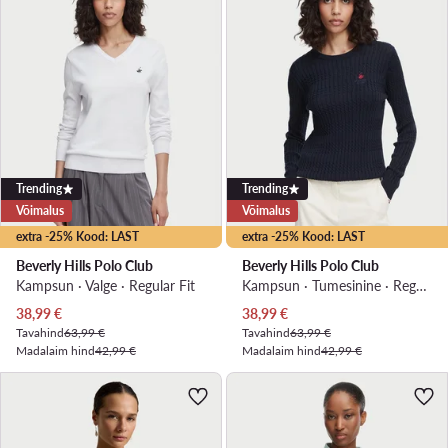
Trending
Trending
Võimalus
Võimalus
extra -25% Kood: LAST
extra -25% Kood: LAST
Beverly Hills Polo Club
Beverly Hills Polo Club
Kampsun · Valge · Regular Fit
Kampsun · Tumesinine · Regular Fit
Praegune hind
Praegune hind
38,99
€
38,99
€
Tavahind
63,99 €
Tavahind
63,99 €
Madalaim hind
42,99 €
Madalaim hind
42,99 €