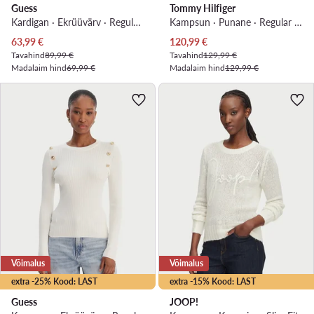
Guess
Tommy Hilfiger
Kardigan · Ekrüüvärv · Regular Fit
Kampsun · Punane · Regular Fit
Praegune hind
Praegune hind
63,99
€
120,99
€
Tavahind
89,99 €
Tavahind
129,99 €
Madalaim hind
69,99 €
Madalaim hind
129,99 €
Võimalus
Võimalus
extra -25% Kood: LAST
extra -15% Kood: LAST
Guess
JOOP!