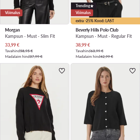
Trending
Võimalus
Võimalus
extra -25% Kood: LAST
Morgan
Beverly Hills Polo Club
Kampsun · Must · Slim Fit
Kampsun · Must · Regular Fit
Praegune hind
Praegune hind
33,99
€
38,99
€
Tavahind
58,95 €
Tavahind
63,99 €
Madalaim hind
37,99 €
Madalaim hind
42,99 €