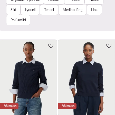
Siid
Lyocell
Tencel
Meriino lõng
Lina
Polüamiid
Võimalus
Võimalus