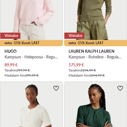
Võimalus
Võimalus
extra -15% Kood: LAST
extra -15% Kood: LAST
HUGO
LAUREN RALPH LAUREN
Kampsun · Heleроosa · Regular Fit
Kampsun · Roheline · Regular Fit
Praegune hind
Praegune hind
89,99
€
175,99
€
Tavahind
99,99 €
Tavahind
194,99 €
Madalaim hind
99,99 €
Madalaim hind
194,99 €