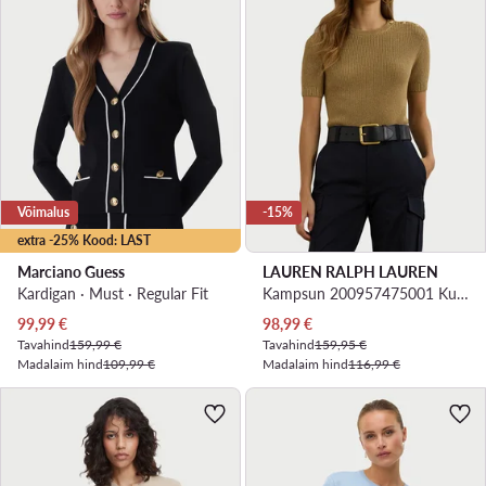
Võimalus
-15%
extra -25% Kood: LAST
Marciano Guess
LAUREN RALPH LAUREN
Kardigan · Must · Regular Fit
Kampsun 200957475001 Kuldne
Praegune hind
Praegune hind
99,99
€
98,99
€
Tavahind
159,99 €
Tavahind
159,95 €
Madalaim hind
109,99 €
Madalaim hind
116,99 €