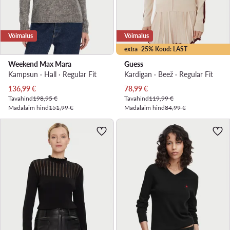
Võimalus
Võimalus
extra -25% Kood: LAST
Weekend Max Mara
Guess
Kampsun · Hall · Regular Fit
Kardigan · Beež · Regular Fit
Praegune hind
Praegune hind
136,99
€
78,99
€
Tavahind
198,95 €
Tavahind
119,99 €
Madalaim hind
151,99 €
Madalaim hind
84,99 €