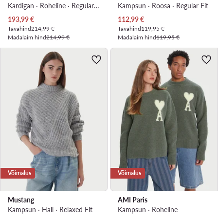
Kardigan · Roheline · Regular Fit
Kampsun · Roosa · Regular Fit
Praegune hind
Praegune hind
193,99
€
112,99
€
Tavahind
214,99 €
Tavahind
119,95 €
Madalaim hind
214,99 €
Madalaim hind
119,95 €
Võimalus
Võimalus
Mustang
AMI Paris
Kampsun · Hall · Relaxed Fit
Kampsun · Roheline