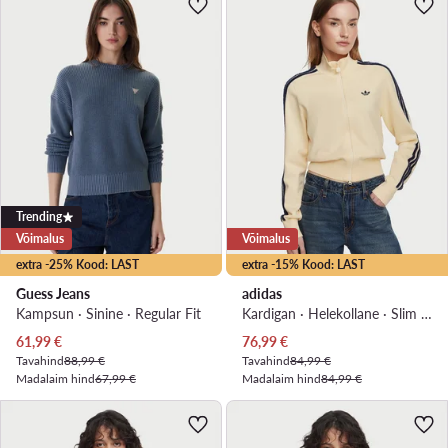
Trending
Võimalus
Võimalus
extra -25% Kood: LAST
extra -15% Kood: LAST
Guess Jeans
adidas
Kampsun · Sinine · Regular Fit
Kardigan · Helekollane · Slim Fit
Praegune hind
Praegune hind
61,99
€
76,99
€
Tavahind
88,99 €
Tavahind
84,99 €
Madalaim hind
67,99 €
Madalaim hind
84,99 €