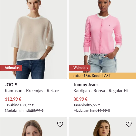
Võimalus
Võimalus
extra -15% Kood: LAST
JOOP!
Tommy Jeans
Kampsun · Kreemjas · Relaxed Fit
Kardigan · Roosa · Regular Fit
Praegune hind
Praegune hind
112,99
€
80,99
€
Tavahind
138,99 €
Tavahind
89,99 €
Madalaim hind
125,99 €
Madalaim hind
89,99 €