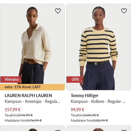
Võimalus
-28%
extra -15% Kood: LAST
LAUREN RALPH LAUREN
Tommy Hilfiger
Kampsun · Kreemjas · Regular Fit
Kampsun · Kollane · Regular Fit
Praegune hind
Praegune hind
157,99
€
94,99
€
Tavahind
174,99 €
Tavahind
149,95 €
Madalaim hind
174,99 €
Madalaim hind
132,99 €