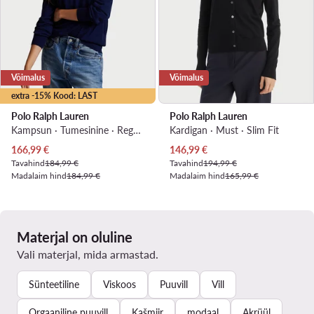
Võimalus
Võimalus
extra -15% Kood: LAST
Polo Ralph Lauren
Polo Ralph Lauren
Kampsun · Tumesinine · Regular Fit
Kardigan · Must · Slim Fit
Praegune hind
Praegune hind
166,99
€
146,99
€
Tavahind
184,99 €
Tavahind
194,99 €
Madalaim hind
184,99 €
Madalaim hind
165,99 €
Materjal on oluline
Vali materjal, mida armastad.
Sünteetiline
Viskoos
Puuvill
Vill
Orgaaniline puuvill
Kašmiir
modaal
Akrüül