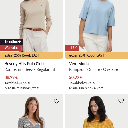
Trending
Võimalus
-15%
extra -25% Kood: LAST
extra -25% Kood: LAST
Beverly Hills Polo Club
Vero Moda
Kampsun · Beež · Regular Fit
Kampsun · Sinine · Oversize
Praegune hind
Praegune hind
38,99
€
20,99
€
Tavahind
63,99 €
Tavahind
24,95 €
Madalaim hind
42,99 €
Madalaim hind
24,95 €