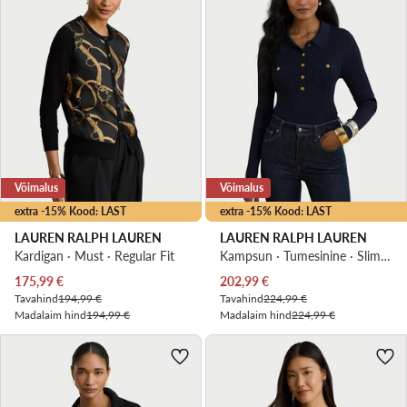
Võimalus
Võimalus
extra -15% Kood: LAST
extra -15% Kood: LAST
LAUREN RALPH LAUREN
LAUREN RALPH LAUREN
Kardigan · Must · Regular Fit
Kampsun · Tumesinine · Slim Fit
Praegune hind
Praegune hind
175,99
€
202,99
€
Tavahind
194,99 €
Tavahind
224,99 €
Madalaim hind
194,99 €
Madalaim hind
224,99 €