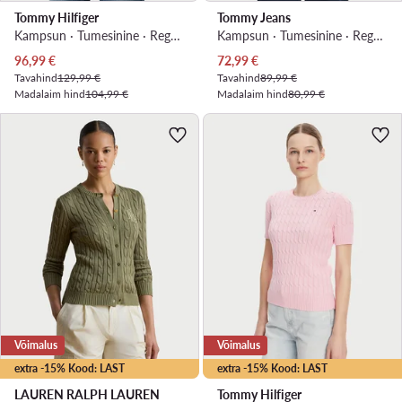
Tommy Hilfiger
Tommy Jeans
Kampsun · Tumesinine · Regular Fit
Kampsun · Tumesinine · Regular Fit
Praegune hind
Praegune hind
96,99
€
72,99
€
Tavahind
129,99 €
Tavahind
89,99 €
Madalaim hind
104,99 €
Madalaim hind
80,99 €
Võimalus
Võimalus
extra -15% Kood: LAST
extra -15% Kood: LAST
LAUREN RALPH LAUREN
Tommy Hilfiger