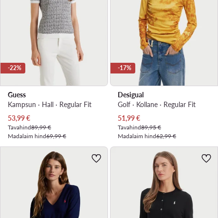
-22%
-17%
Guess
Desigual
Kampsun · Hall · Regular Fit
Golf · Kollane · Regular Fit
Praegune hind
Praegune hind
53,99
€
51,99
€
Tavahind
89,99 €
Tavahind
89,95 €
Madalaim hind
69,99 €
Madalaim hind
62,99 €