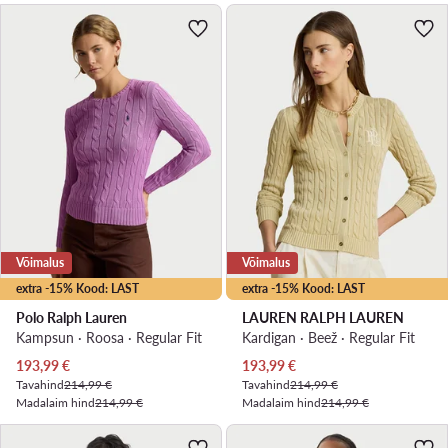
Võimalus
Võimalus
extra -15% Kood: LAST
extra -15% Kood: LAST
Polo Ralph Lauren
LAUREN RALPH LAUREN
Kampsun · Roosa · Regular Fit
Kardigan · Beež · Regular Fit
Praegune hind
Praegune hind
193,99
€
193,99
€
Tavahind
214,99 €
Tavahind
214,99 €
Madalaim hind
214,99 €
Madalaim hind
214,99 €