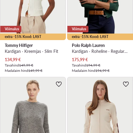
Võimalus
Võimalus
extra -15% Kood: LAST
extra -15% Kood: LAST
Tommy Hilfiger
Polo Ralph Lauren
Kardigan · Kreemjas · Slim Fit
Kardigan · Roheline · Regular Fit
Praegune hind
Praegune hind
134,99
€
175,99
€
Tavahind
149,99 €
Tavahind
194,99 €
Madalaim hind
149,99 €
Madalaim hind
194,99 €