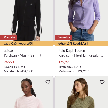
Võimalus
Võimalus
extra -15% Kood: LAST
extra -15% Kood: LAST
adidas
Polo Ralph Lauren
Kardigan · Must · Slim Fit
Kardigan · Helelilla · Regular Fit
Praegune hind
Praegune hind
76,99
€
175,99
€
Tavahind
84,99 €
Tavahind
194,99 €
Madalaim hind
84,99 €
Madalaim hind
194,99 €