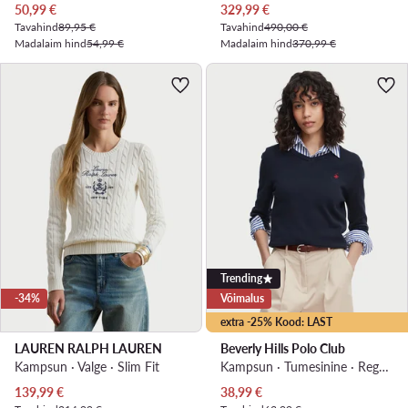
Praegune hind
Praegune hind
50,99
€
329,99
€
Tavahind
89,95 €
Tavahind
490,00 €
Madalaim hind
54,99 €
Madalaim hind
370,99 €
Trending
-34%
Võimalus
extra -25% Kood: LAST
LAUREN RALPH LAUREN
Beverly Hills Polo Club
Kampsun · Valge · Slim Fit
Kampsun · Tumesinine · Regular Fit
Praegune hind
Praegune hind
139,99
€
38,99
€