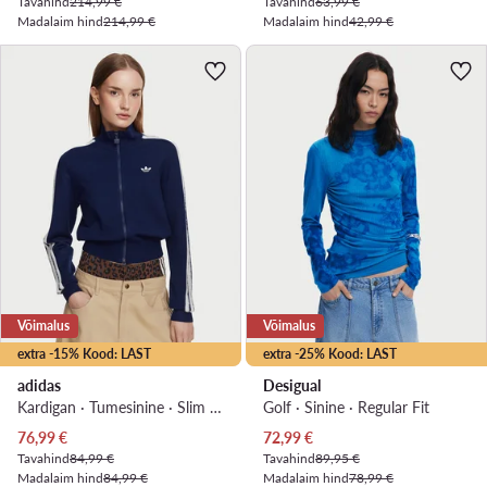
Tavahind
214,99 €
Tavahind
63,99 €
Madalaim hind
214,99 €
Madalaim hind
42,99 €
Võimalus
Võimalus
extra -15% Kood: LAST
extra -25% Kood: LAST
adidas
Desigual
Kardigan · Tumesinine · Slim Fit
Golf · Sinine · Regular Fit
Praegune hind
Praegune hind
76,99
€
72,99
€
Tavahind
84,99 €
Tavahind
89,95 €
Madalaim hind
84,99 €
Madalaim hind
78,99 €