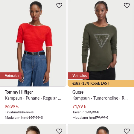
Võimalus
Võimalus
extra -15% Kood: LAST
Tommy Hilfiger
Guess
Kampsun · Punane · Regular Fit
Kampsun · Tumeroheline · Regular Fit
Praegune hind
Praegune hind
96,99
€
71,99
€
Tavahind
119,99 €
Tavahind
79,99 €
Madalaim hind
107,99 €
Madalaim hind
79,99 €