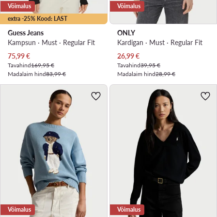
Võimalus
Võimalus
extra -25% Kood: LAST
Guess Jeans
ONLY
Kampsun · Must · Regular Fit
Kardigan · Must · Regular Fit
Praegune hind
Praegune hind
75,99
€
26,99
€
Tavahind
169,95 €
Tavahind
39,95 €
Madalaim hind
83,99 €
Madalaim hind
28,99 €
Võimalus
Võimalus