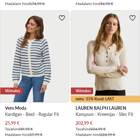
Madalaim hind
174,99 €
Madalaim hind
54,95 €
Võimalus
Võimalus
extra -15% Kood: LAST
Vero Moda
LAUREN RALPH LAUREN
Kardigan · Beež · Regular Fit
Kampsun · Kreemjas · Slim Fit
Praegune hind
Praegune hind
25,99
€
202,99
€
Tavahind
39,95 €
Tavahind
224,99 €
Madalaim hind
27,99 €
Madalaim hind
224,99 €