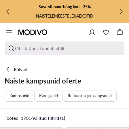
LIIGU PÕHISISU JUURDE
MINE OTSINGUSSE
Suve viimane hõng kuni -35%
NAISTELE
MEESTELE
KÄEKOTID
Otsi brändi, toodet, stiili
Rõivad
Naiste kampsunid oferte
Kampsunid
Kardiganid
Rullkaelusega kampsunid
Tooted: 1701
·
Valitud filtrid (1)