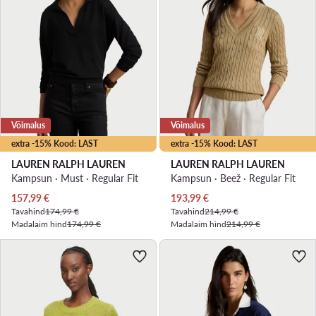
Võimalus
Võimalus
extra -15% Kood: LAST
extra -15% Kood: LAST
LAUREN RALPH LAUREN
LAUREN RALPH LAUREN
Kampsun · Must · Regular Fit
Kampsun · Beež · Regular Fit
Praegune hind
Praegune hind
157,99
€
193,99
€
Tavahind
174,99 €
Tavahind
214,99 €
Madalaim hind
174,99 €
Madalaim hind
214,99 €