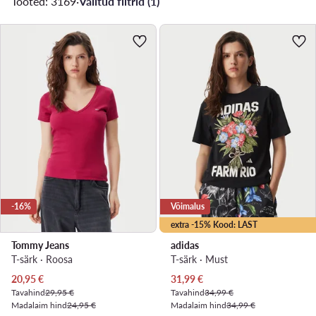
Tooted: 3169
·
Valitud filtrid (1)
-16%
Võimalus
extra -15% Kood: LAST
Tommy Jeans
adidas
T-särk · Roosa
T-särk · Must
Praegune hind
Praegune hind
20,95
€
31,99
€
Tavahind
29,95 €
Tavahind
34,99 €
Madalaim hind
24,95 €
Madalaim hind
34,99 €