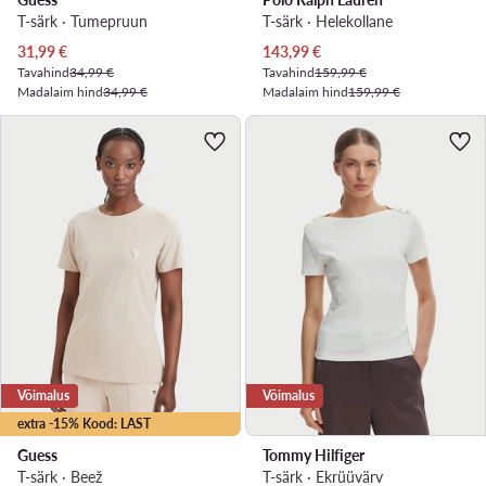
T-särk · Tumepruun
T-särk · Helekollane
Praegune hind
Praegune hind
31,99
€
143,99
€
Tavahind
34,99 €
Tavahind
159,99 €
Madalaim hind
34,99 €
Madalaim hind
159,99 €
Võimalus
Võimalus
extra -15% Kood: LAST
Guess
Tommy Hilfiger
T-särk · Beež
T-särk · Ekrüüvärv