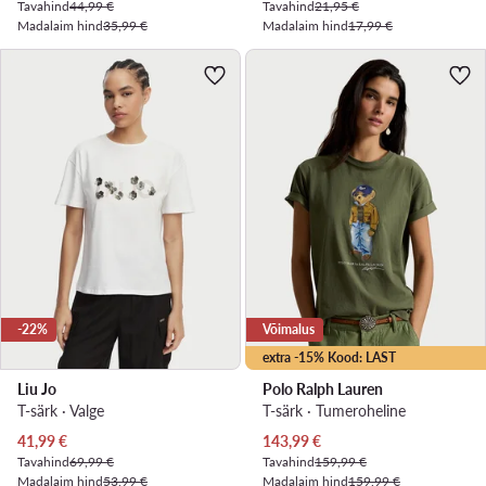
Tavahind
44,99 €
Tavahind
21,95 €
Madalaim hind
35,99 €
Madalaim hind
17,99 €
-22%
Võimalus
extra -15% Kood: LAST
Liu Jo
Polo Ralph Lauren
T-särk · Valge
T-särk · Tumeroheline
Praegune hind
Praegune hind
41,99
€
143,99
€
Tavahind
69,99 €
Tavahind
159,99 €
Madalaim hind
53,99 €
Madalaim hind
159,99 €