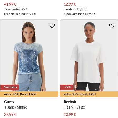
Praegune hind
Praegune hind
41,99
€
12,99
€
Tavahind
49,95 €
Tavahind
17,95 €
Madalaim hind
44,95 €
Madalaim hind
13,99 €
Võimalus
-27%
extra -25% Kood: LAST
extra -25% Kood: LAST
Guess
Reebok
T-särk · Sinine
T-särk · Valge
Praegune hind
Praegune hind
33,99
€
12,99
€