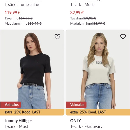
T-särk · Tumesinine
T-särk · Must
Praegune hind
Praegune hind
119,99
€
32,99
€
Tavahind
164,99 €
Tavahind
59,95 €
Madalaim hind
130,99 €
Madalaim hind
36,99 €
Võimalus
Võimalus
extra -25% Kood: LAST
extra -25% Kood: LAST
Tommy Hilfiger
ONLY
T-särk · Must
T-särk · Ekrüüvärv