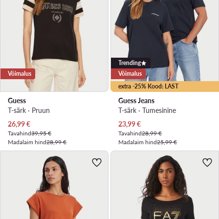
Trending
Võimalus
Võimalus
extra -25% Kood: LAST
Guess
Guess Jeans
T-särk · Pruun
T-särk · Tumesinine
Praegune hind
Praegune hind
26,99
€
23,99
€
Tavahind
39,95 €
Tavahind
28,99 €
Madalaim hind
28,99 €
Madalaim hind
25,99 €