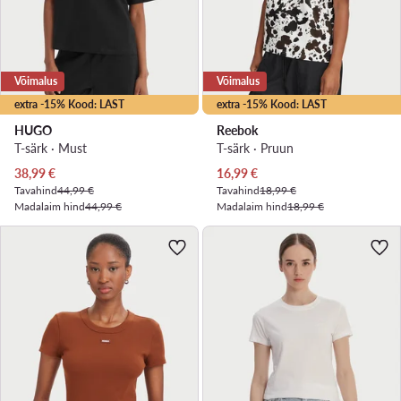
Võimalus
Võimalus
extra -15% Kood: LAST
extra -15% Kood: LAST
HUGO
Reebok
T-särk · Must
T-särk · Pruun
Praegune hind
Praegune hind
38,99
€
16,99
€
Tavahind
44,99 €
Tavahind
18,99 €
Madalaim hind
44,99 €
Madalaim hind
18,99 €