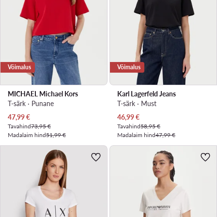
Võimalus
Võimalus
MICHAEL Michael Kors
Karl Lagerfeld Jeans
T-särk · Punane
T-särk · Must
Praegune hind
Praegune hind
47,99
€
46,99
€
Tavahind
73,95 €
Tavahind
58,95 €
Madalaim hind
51,99 €
Madalaim hind
47,99 €