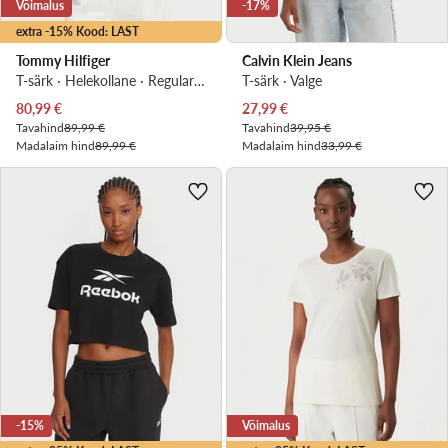
Võimalus
-17%
extra -15% Kood: LAST
Tommy Hilfiger
Calvin Klein Jeans
T-särk · Helekollane · Regular Fit
T-särk · Valge
Praegune hind
Praegune hind
80,99
€
27,99
€
Tavahind
89,99 €
Tavahind
39,95 €
Madalaim hind
89,99 €
Madalaim hind
33,99 €
-15%
Võimalus