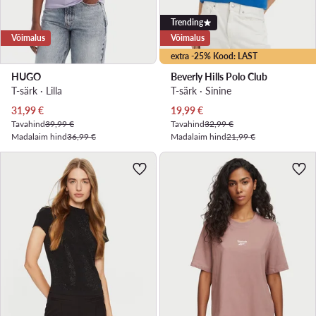
Trending
Võimalus
Võimalus
extra -25% Kood: LAST
HUGO
Beverly Hills Polo Club
T-särk · Lilla
T-särk · Sinine
Praegune hind
Praegune hind
31,99
€
19,99
€
Tavahind
39,99 €
Tavahind
32,99 €
Madalaim hind
36,99 €
Madalaim hind
21,99 €