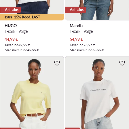
Võimalus
Võimalus
extra -15% Kood: LAST
HUGO
Marella
T-särk · Valge
T-särk · Valge
Praegune hind
Praegune hind
44,99
€
54,99
€
Tavahind
49,99 €
Tavahind
78,95 €
Madalaim hind
49,99 €
Madalaim hind
58,99 €