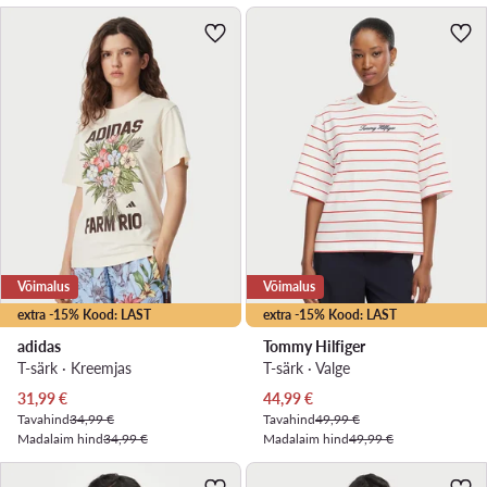
Võimalus
Võimalus
extra -15% Kood: LAST
extra -15% Kood: LAST
adidas
Tommy Hilfiger
T-särk · Kreemjas
T-särk · Valge
Praegune hind
Praegune hind
31,99
€
44,99
€
Tavahind
34,99 €
Tavahind
49,99 €
Madalaim hind
34,99 €
Madalaim hind
49,99 €