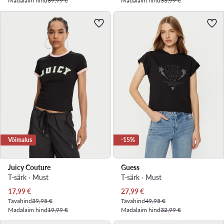
Madalaim hind
89,99 €
Madalaim hind
33,99 €
Võimalus
-15%
Juicy Couture
Guess
T-särk · Must
T-särk · Must
Praegune hind
Praegune hind
17,99
€
27,99
€
Tavahind
39,95 €
Tavahind
49,95 €
Madalaim hind
19,99 €
Madalaim hind
32,99 €