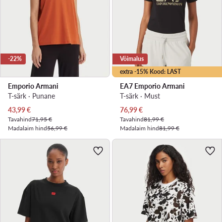
-22%
Võimalus
extra -15% Kood: LAST
Emporio Armani
EA7 Emporio Armani
T-särk · Punane
T-särk · Must
Praegune hind
Praegune hind
43,99
€
76,99
€
Tavahind
71,95 €
Tavahind
81,99 €
Madalaim hind
56,99 €
Madalaim hind
81,99 €