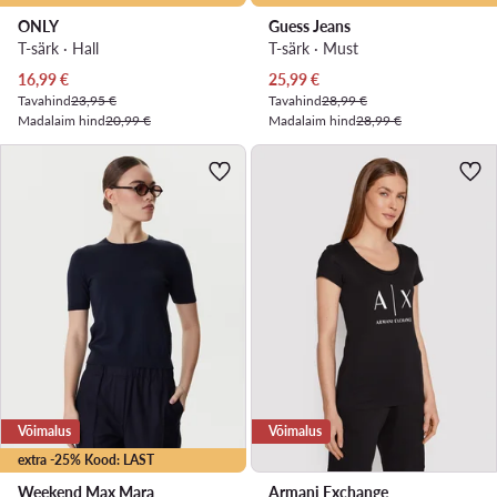
ONLY
Guess Jeans
T-särk · Hall
T-särk · Must
Praegune hind
Praegune hind
16,99
€
25,99
€
Tavahind
23,95 €
Tavahind
28,99 €
Madalaim hind
20,99 €
Madalaim hind
28,99 €
Võimalus
Võimalus
extra -25% Kood: LAST
Weekend Max Mara
Armani Exchange