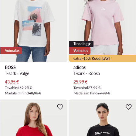
Trending
Võimalus
Võimalus
extra -15% Kood: LAST
BOSS
adidas
T-särk · Valge
T-särk · Roosa
Praegune hind
Praegune hind
43,95
€
25,99
€
Tavahind
69,95 €
Tavahind
27,99 €
Madalaim hind
48,95 €
Madalaim hind
27,99 €