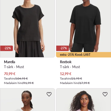
-22%
-27%
extra -25% Kood: LAST
Marella
Reebok
T-särk · Must
T-särk · Must
Praegune hind
Praegune hind
70,99
€
12,99
€
Tavahind
104,95 €
Tavahind
21,95 €
Madalaim hind
91,99 €
Madalaim hind
17,99 €