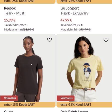
extra -25% Kood: LAST
extra -25% Kood: LAST
Reebok
Liu Jo Sport
T-särk · Must
T-särk · Ekrüüvärv
Praegune hind
Praegune hind
15,99
€
47,99
€
Tavahind
23,95 €
Tavahind
69,99 €
Madalaim hind
18,99 €
Madalaim hind
53,99 €
Võimalus
Võimalus
extra -15% Kood: LAST
extra -15% Kood: LAST
Guess
Polo Ralph Lauren