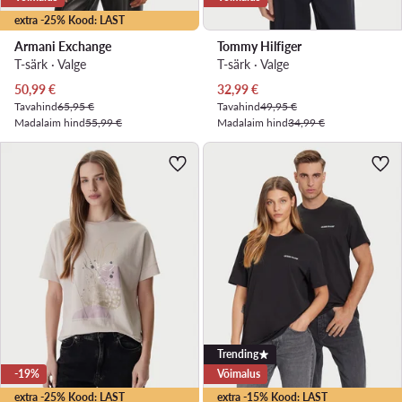
extra -25% Kood: LAST
Armani Exchange
Tommy Hilfiger
T-särk · Valge
T-särk · Valge
Praegune hind
Praegune hind
50,99
€
32,99
€
Tavahind
65,95 €
Tavahind
49,95 €
Madalaim hind
55,99 €
Madalaim hind
34,99 €
Trending
-19%
Võimalus
extra -25% Kood: LAST
extra -15% Kood: LAST