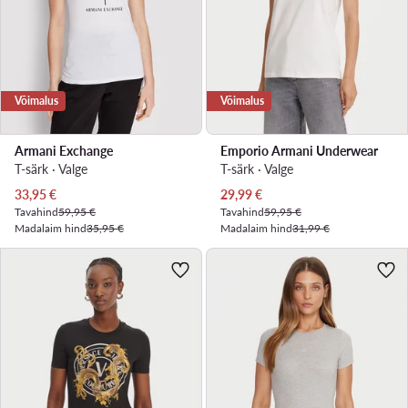
Võimalus
Võimalus
Armani Exchange
Emporio Armani Underwear
T-särk · Valge
T-särk · Valge
Praegune hind
Praegune hind
33,95
€
29,99
€
Tavahind
59,95 €
Tavahind
59,95 €
Madalaim hind
35,95 €
Madalaim hind
31,99 €