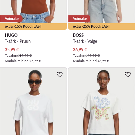
Võimalus
Võimalus
extra -15% Kood: LAST
extra -25% Kood: LAST
HUGO
BOSS
T-särk · Pruun
T-särk · Valge
Praegune hind
Praegune hind
35,99
€
36,99
€
Tavahind
39,99 €
Tavahind
49,99 €
Madalaim hind
39,99 €
Madalaim hind
37,99 €