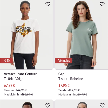
-16%
Võimalus
Versace Jeans Couture
Gap
T-särk · Valge
T-särk · Roheline
Praegune hind
Praegune hind
67,99
€
17,95
€
Tavahind
144,95 €
Tavahind
27,95 €
Madalaim hind
80,99 €
Madalaim hind
20,95 €