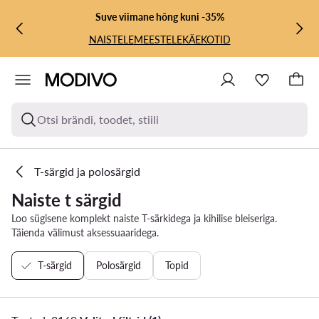
LIIGU PÕHISISU JUURDE
MINE OTSINGUSSE
Suve viimane hõng kuni -35%
NAISTELE
MEESTELE
KÄEKOTID
Otsi brändi, toodet, stiili
T-särgid ja polosärgid
Naiste t särgid
Loo sügisene komplekt naiste T-särkidega ja kihilise bleiseriga.
Täienda välimust aksessuaaridega.
T-särgid
Polosärgid
Topid