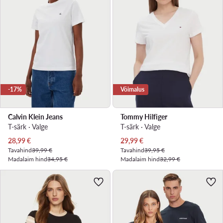
-17%
Võimalus
Calvin Klein Jeans
Tommy Hilfiger
T-särk · Valge
T-särk · Valge
Praegune hind
Praegune hind
28,99
€
29,99
€
Tavahind
39,99 €
Tavahind
39,95 €
Madalaim hind
34,95 €
Madalaim hind
32,99 €