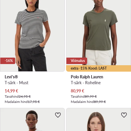
-16%
Võimalus
extra -15% Kood: LAST
Levi's®
Polo Ralph Lauren
T-särk · Must
T-särk · Roheline
Praegune hind
Praegune hind
14,99
€
80,99
€
Tavahind
24,95 €
Tavahind
89,99 €
Madalaim hind
17,95 €
Madalaim hind
89,99 €