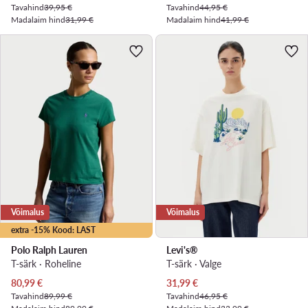
Tavahind
39,95 €
Tavahind
44,95 €
Madalaim hind
31,99 €
Madalaim hind
41,99 €
Võimalus
Võimalus
extra -15% Kood: LAST
Polo Ralph Lauren
Levi's®
T-särk · Roheline
T-särk · Valge
Praegune hind
Praegune hind
80,99
€
31,99
€
Tavahind
89,99 €
Tavahind
46,95 €