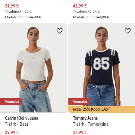
Praegune hind
Praegune hind
31,99
€
41,99
€
Tavahind
34,99 €
Tavahind
69,95 €
Madalaim hind
34,99 €
Madalaim hind
47,99 €
Võimalus
Võimalus
extra -25% Kood: LAST
Calvin Klein Jeans
Tommy Jeans
T-särk · Beež
T-särk · Tumesinine
Praegune hind
Praegune hind
29,99
€
36,99
€