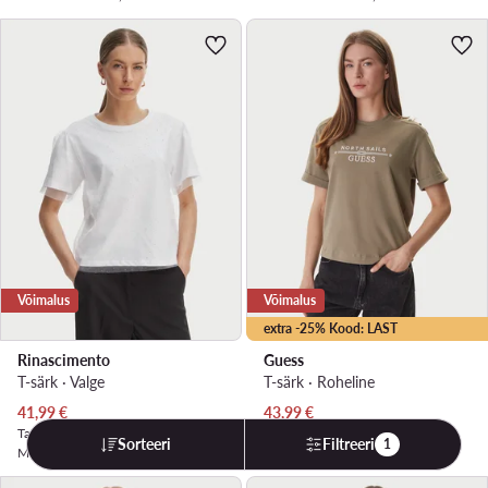
Võimalus
Võimalus
extra -25% Kood: LAST
Rinascimento
Guess
T-särk · Valge
T-särk · Roheline
Praegune hind
Praegune hind
41,99
€
43,99
€
Tavahind
70,99 €
Tavahind
54,99 €
Sorteeri
Filtreeri
1
Madalaim hind
47,99 €
Madalaim hind
46,99 €