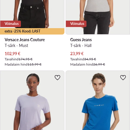
Võimalus
Võimalus
extra -25% Kood: LAST
Versace Jeans Couture
Guess Jeans
T-särk · Must
T-särk · Hall
Praegune hind
Praegune hind
102,99
€
23,99
€
Tavahind
174,95 €
Tavahind
34,95 €
Madalaim hind
115,99 €
Madalaim hind
26,99 €