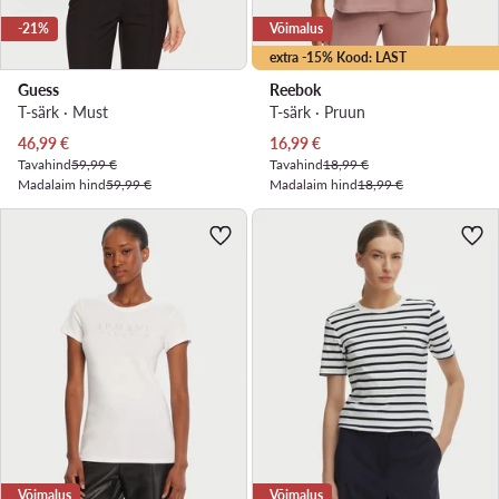
-21%
Võimalus
extra -15% Kood: LAST
Guess
Reebok
T-särk · Must
T-särk · Pruun
Praegune hind
Praegune hind
46,99
€
16,99
€
Tavahind
59,99 €
Tavahind
18,99 €
Madalaim hind
59,99 €
Madalaim hind
18,99 €
Võimalus
Võimalus