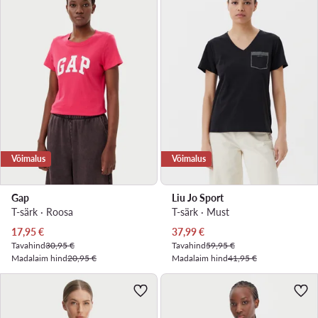
Võimalus
Võimalus
Gap
Liu Jo Sport
T-särk · Roosa
T-särk · Must
Praegune hind
Praegune hind
17,95
€
37,99
€
Tavahind
30,95 €
Tavahind
59,95 €
Madalaim hind
20,95 €
Madalaim hind
41,95 €