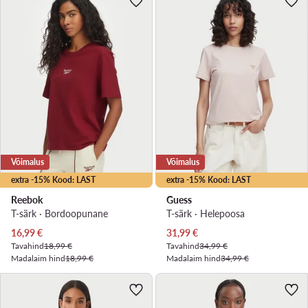
Võimalus
Võimalus
extra -15% Kood: LAST
extra -15% Kood: LAST
Reebok
Guess
T-särk · Bordoopunane
T-särk · Heleроosa
Praegune hind
Praegune hind
16,99
€
31,99
€
Tavahind
18,99 €
Tavahind
34,99 €
Madalaim hind
18,99 €
Madalaim hind
34,99 €