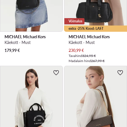
Võimalus
extra -25% Kood: LAST
MICHAEL Michael Kors
MICHAEL Michael Kors
Käekott · Must
Käekott · Must
Praegune hind
179,99
€
230,99
€
Tavahind
324,95 €
Madalaim hind
267,99 €