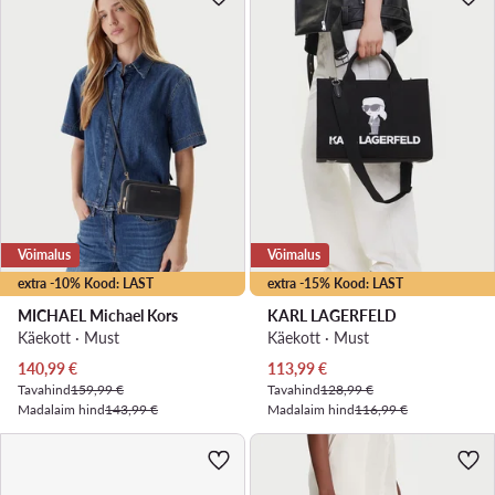
Võimalus
Võimalus
extra -10% Kood: LAST
extra -15% Kood: LAST
MICHAEL Michael Kors
KARL LAGERFELD
Käekott · Must
Käekott · Must
Praegune hind
Praegune hind
140,99
€
113,99
€
Tavahind
159,99 €
Tavahind
128,99 €
Madalaim hind
143,99 €
Madalaim hind
116,99 €