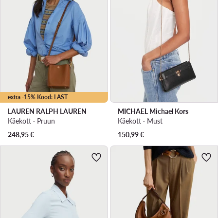
extra -15% Kood: LAST
LAUREN RALPH LAUREN
MICHAEL Michael Kors
Käekott · Pruun
Käekott · Must
248,95
€
150,99
€