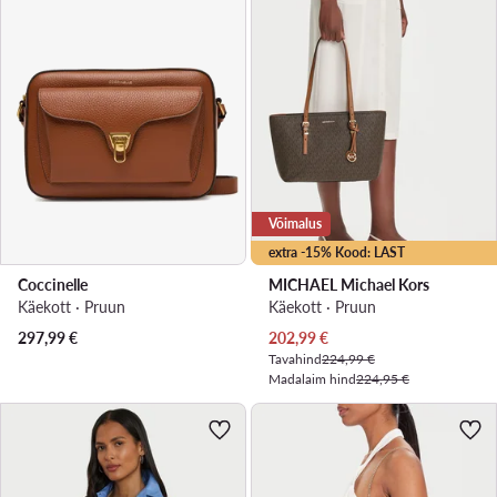
Võimalus
extra -15% Kood: LAST
Coccinelle
MICHAEL Michael Kors
Käekott · Pruun
Käekott · Pruun
Praegune hind
297,99
€
202,99
€
Tavahind
224,99 €
Madalaim hind
224,95 €