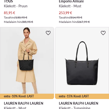
TOUS
Emporio Armani
Käekott · Pruun
Käekott · Must
Praegune hind
Praegune hind
81,95
€
253,99
€
Tavahind
130,95 €
Tavahind
314,95 €
Madalaim hind
85,95 €
Madalaim hind
267,99 €
extra -10% Kood: LAST
extra -15% Kood: LAST
LAUREN RALPH LAUREN
LAUREN RALPH LAUREN
Käekott · Must
Käekott · Tumesinine