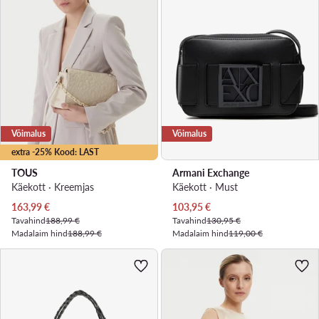
Võimalus
Võimalus
extra -25% Kood: LAST
TOUS
Armani Exchange
Käekott · Kreemjas
Käekott · Must
Praegune hind
Praegune hind
163,99
€
103,95
€
Tavahind
188,99 €
Tavahind
130,95 €
Madalaim hind
188,99 €
Madalaim hind
119,00 €