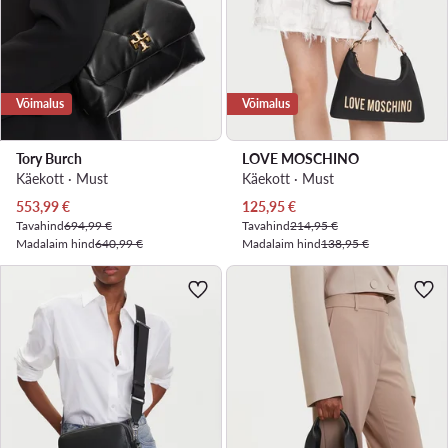
Võimalus
Võimalus
Tory Burch
LOVE MOSCHINO
Käekott · Must
Käekott · Must
Praegune hind
Praegune hind
553,99
€
125,95
€
Tavahind
694,99 €
Tavahind
214,95 €
Madalaim hind
640,99 €
Madalaim hind
138,95 €