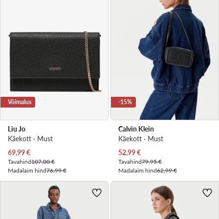
Võimalus
-15%
Liu Jo
Calvin Klein
Käekott · Must
Käekott · Must
Praegune hind
Praegune hind
69,99
€
52,99
€
Tavahind
107,00 €
Tavahind
79,95 €
Madalaim hind
76,99 €
Madalaim hind
62,99 €