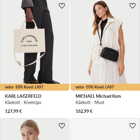
extra -10% Kood: LAST
extra -10% Kood: LAST
KARL LAGERFELD
MICHAEL Michael Kors
Käekott · Kreemjas
Käekott · Must
127,99
€
162,99
€