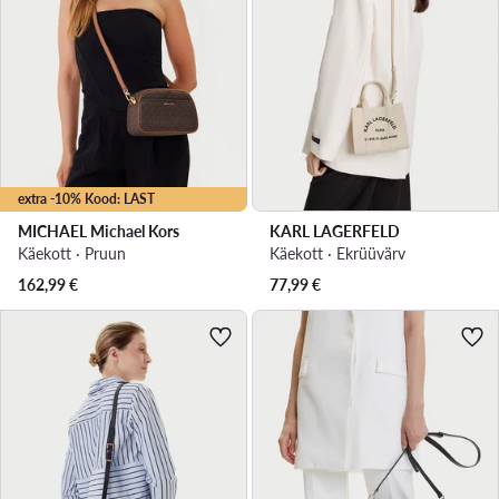
extra -10% Kood: LAST
MICHAEL Michael Kors
KARL LAGERFELD
Käekott · Pruun
Käekott · Ekrüüvärv
162,99
€
77,99
€