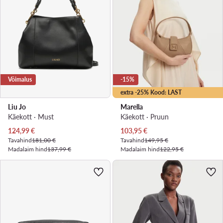
Võimalus
-15%
extra -25% Kood: LAST
Liu Jo
Marella
Käekott · Must
Käekott · Pruun
Praegune hind
Praegune hind
124,99
€
103,95
€
Tavahind
181,00 €
Tavahind
149,95 €
Madalaim hind
137,99 €
Madalaim hind
122,95 €