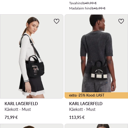
Tavahind
149,99 €
Madalaim hind
141,99 €
extra -25% Kood: LAST
KARL LAGERFELD
KARL LAGERFELD
Käekott · Must
Käekott · Must
71,99
€
113,95
€