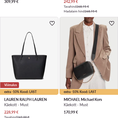
Praegune hind
309,99
€
242,99
€
Tavahind
268,95 €
Madalaim hind
268,95 €
Võimalus
extra -10% Kood: LAST
extra -10% Kood: LAST
LAUREN RALPH LAUREN
MICHAEL Michael Kors
Käekott · Must
Käekott · Must
Praegune hind
228,99
€
170,99
€
Tavahind
269,00 €