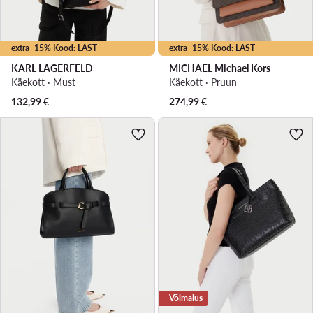
extra -15% Kood: LAST
extra -15% Kood: LAST
KARL LAGERFELD
MICHAEL Michael Kors
Käekott · Must
Käekott · Pruun
132,99
€
274,99
€
Võimalus