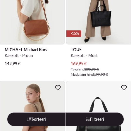
-15%
MICHAEL Michael Kors
TOUS
Käekott · Pruun
Käekott · Must
Praegune hind
142,99
€
169,95
€
Tavahind
235,95 €
Madalaim hind
199,95 €
Sorteeri
Filtreeri