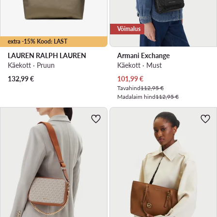
Võimalus
extra -15% Kood: LAST
LAUREN RALPH LAUREN
Armani Exchange
Käekott · Pruun
Käekott · Must
Praegune hind
132,99
€
101,99
€
Tavahind
112,95 €
Madalaim hind
112,95 €