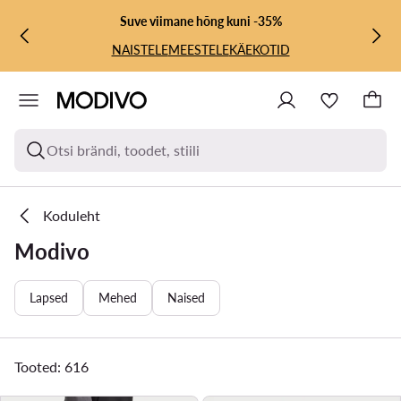
LIIGU PÕHISISU JUURDE
MINE OTSINGUSSE
Suve viimane hõng kuni -35%
NAISTELE
MEESTELE
KÄEKOTID
Otsi brändi, toodet, stiili
Koduleht
Modivo
Lapsed
Mehed
Naised
Tooted: 616