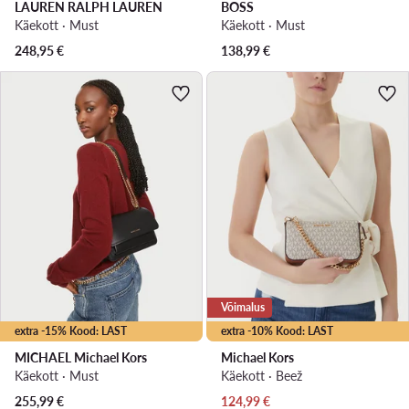
LAUREN RALPH LAUREN
BOSS
Käekott · Must
Käekott · Must
248,95
€
138,99
€
Võimalus
extra -15% Kood: LAST
extra -10% Kood: LAST
MICHAEL Michael Kors
Michael Kors
Käekott · Must
Käekott · Beež
Praegune hind
255,99
€
124,99
€