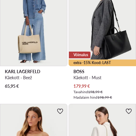
Võimalus
extra -15% Kood: LAST
KARL LAGERFELD
BOSS
Käekott · Beež
Käekott · Must
Praegune hind
65,95
€
179,99
€
Tavahind
198,99 €
Madalaim hind
198,99 €