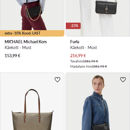
-23%
extra -10% Kood: LAST
MICHAEL Michael Kors
Furla
Käekott · Must
Käekott · Must
Praegune hind
153,99
€
216,99
€
Tavahind
281,95 €
Madalaim hind
281,95 €