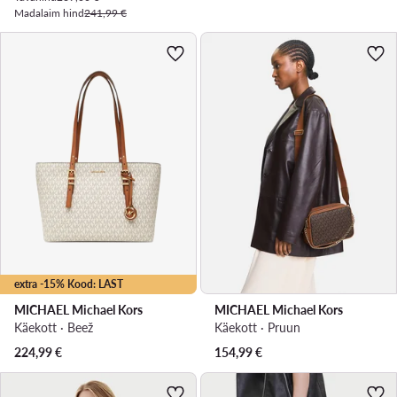
Madalaim hind
241,99 €
extra -15% Kood: LAST
MICHAEL Michael Kors
MICHAEL Michael Kors
Käekott · Beež
Käekott · Pruun
224,99
€
154,99
€