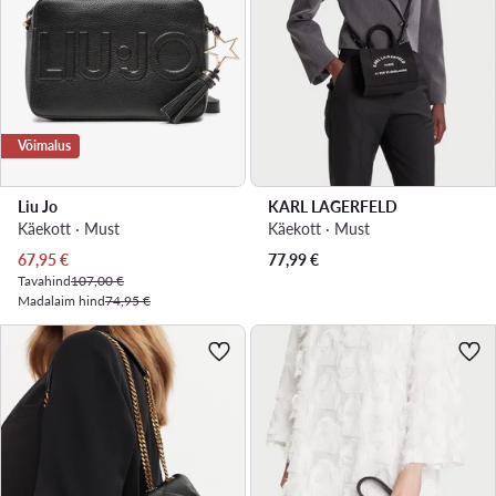
Võimalus
Liu Jo
KARL LAGERFELD
Käekott · Must
Käekott · Must
Praegune hind
67,95
€
77,99
€
Tavahind
107,00 €
Madalaim hind
74,95 €