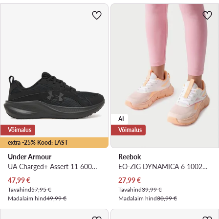
AI
Võimalus
Võimalus
extra -25% Kood: LAST
Under Armour
Reebok
UA Charged+ Assert 11 6006905 · Jooksujalatsid
EO-ZIG DYNAMICA 6 100246201 · Jooksujalatsid
Praegune hind
Praegune hind
47,99
€
27,99
€
Tavahind
57,95 €
Tavahind
39,99 €
Madalaim hind
49,99 €
Madalaim hind
30,99 €