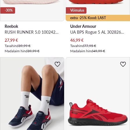
-30%
Võimalus
extra -25% Kood: LAST
Reebok
Under Armour
RUSH RUNNER 5.0 100242336 · Jooksujalatsid
UA BPS Rogue 5 AL 3028268 · Jooksujalatsid
Praegune hind
Praegune hind
27,99
€
46,99
€
Tavahind
39,99 €
Tavahind
77,95 €
Madalaim hind
39,99 €
Madalaim hind
49,99 €