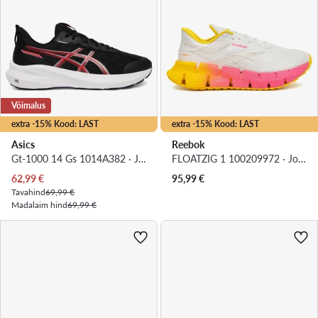
Võimalus
extra -15% Kood: LAST
extra -15% Kood: LAST
Asics
Reebok
Gt-1000 14 Gs 1014A382 · Jooksujalatsid
FLOATZIG 1 100209972 · Jooksujalatsid
Praegune hind
62,99
€
95,99
€
Tavahind
69,99 €
Madalaim hind
69,99 €