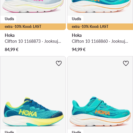
Uudis
Uudis
extra -10% Kood: LAST
extra -10% Kood: LAST
Hoka
Hoka
Clifton 10 1168873 · Jooksujalatsid
Clifton 10 1168860 · Jooksujalatsid
84,99
€
94,99
€
Uudis
Uudis