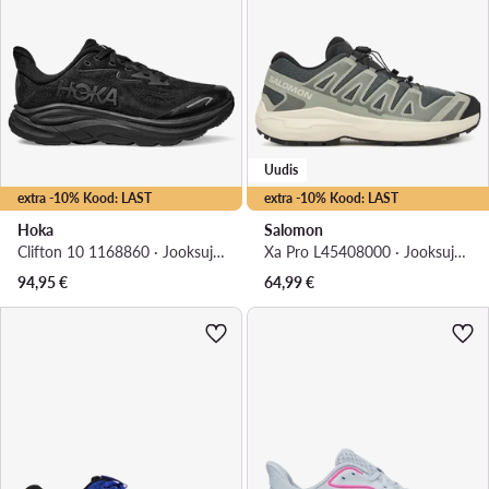
Uudis
extra -10% Kood: LAST
extra -10% Kood: LAST
Hoka
Salomon
Clifton 10 1168860 · Jooksujalatsid
Xa Pro L45408000 · Jooksujalatsid
94,95
€
64,99
€