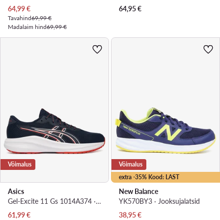
Praegune hind
64,99
€
64,95
€
Tavahind
69,99 €
Madalaim hind
69,99 €
Võimalus
Võimalus
extra -35% Kood: LAST
Asics
New Balance
Gel-Excite 11 Gs 1014A374 · Jooksujalatsid
YK570BY3 · Jooksujalatsid
Praegune hind
Praegune hind
61,99
€
38,95
€