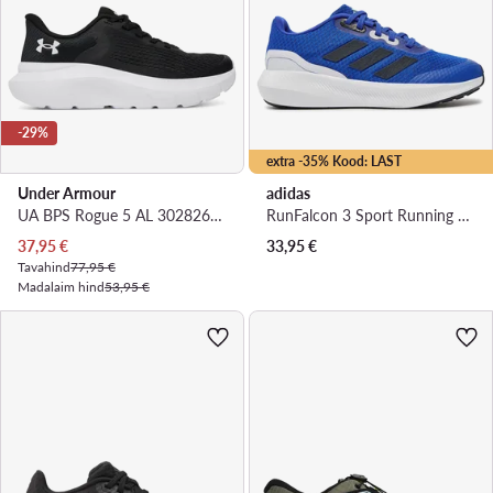
-29%
extra -35% Kood: LAST
Under Armour
adidas
UA BPS Rogue 5 AL 3028268 · Jooksujalatsid
RunFalcon 3 Sport Running Lace Shoes HP5840 · Jooksujalatsid
Praegune hind
37,95
€
33,95
€
Tavahind
77,95 €
Madalaim hind
53,95 €