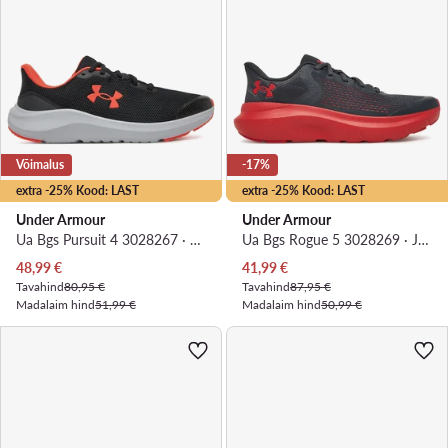
Võimalus
-17%
extra -25% Kood: LAST
extra -25% Kood: LAST
Under Armour
Under Armour
Ua Bgs Pursuit 4 3028267 · Jooksujalatsid
Ua Bgs Rogue 5 3028269 · Jooksujalatsid
Praegune hind
Praegune hind
48,99
€
41,99
€
Tavahind
80,95 €
Tavahind
87,95 €
Madalaim hind
51,99 €
Madalaim hind
50,99 €