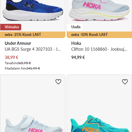
Võimalus
Uudis
extra -25% Kood: LAST
extra -10% Kood: LAST
Under Armour
Hoka
UA BGS Surge 4 3027103 · Jooksujalatsid
Clifton 10 1168860 · Jooksujalatsid
Praegune hind
38,99
€
94,99
€
Tavahind
65,95 €
Madalaim hind
41,99 €