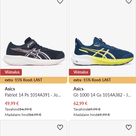
Võimalus
Võimalus
extra -15% Kood: LAST
extra -15% Kood: LAST
Asics
Asics
Patriot 14 Ps 1014A391 · Jooksujalatsid
Gt-1000 14 Gs 1014A382 · Jooksujalatsid
Praegune hind
Praegune hind
49,99
€
62,99
€
Tavahind
54,99 €
Tavahind
69,99 €
Madalaim hind
54,99 €
Madalaim hind
69,99 €