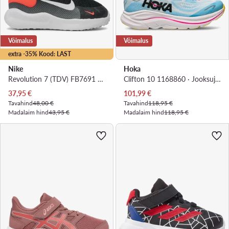
Võimalus
Võimalus
extra -35% Kood: LAST
Nike
Hoka
Revolution 7 (TDV) FB7691 400 · Jooksujalatsid
Clifton 10 1168860 · Jooksujalatsid
Praegune hind
Praegune hind
37,95
€
101,99
€
Tavahind
48,00 €
Tavahind
118,95 €
Madalaim hind
43,95 €
Madalaim hind
118,95 €