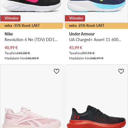
Võimalus
Võimalus
extra -35% Kood: LAST
extra -25% Kood: LAST
Nike
Under Armour
Revolution 6 Nn (TDV) DD1094-007 · Jooksujalatsid
UA Charged+ Assert 11 6006905 · Jooksujalatsid
Praegune hind
Praegune hind
40,99
€
45,99
€
Tavahind
45,00 €
Tavahind
57,95 €
Madalaim hind
45,00 €
Madalaim hind
48,99 €