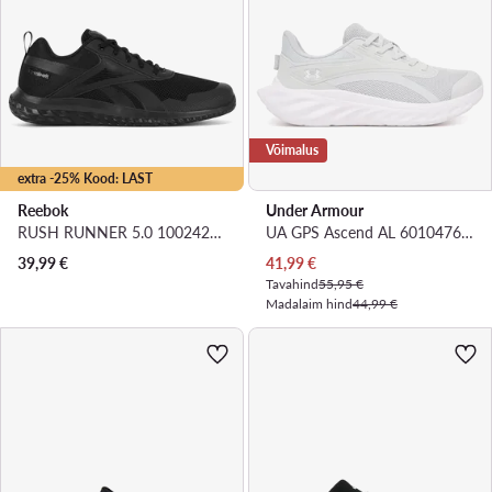
Võimalus
extra -25% Kood: LAST
Reebok
Under Armour
RUSH RUNNER 5.0 100242332 · Jooksujalatsid
UA GPS Ascend AL 6010476 · Jooksujalatsid
Praegune hind
39,99
€
41,99
€
Tavahind
55,95 €
Madalaim hind
44,99 €