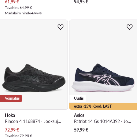
Praegune hind
61,99
€
94,95
€
Tavahind
64,99 €
Madalaim hind
64,99 €
Võimalus
Uudis
extra -15% Kood: LAST
Hoka
Asics
Rincon 4 1168874 · Jooksujalatsid
Patriot 14 Gs 1014A392 · Jooksujalatsid
Praegune hind
72,99
€
59,99
€
Tavahind
79,95 €