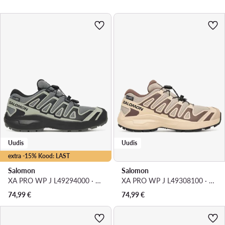
Uudis
Uudis
extra -15% Kood: LAST
Salomon
Salomon
XA PRO WP J L49294000 · Jooksujalatsid
XA PRO WP J L49308100 · Jooksujalatsid
74,99
€
74,99
€