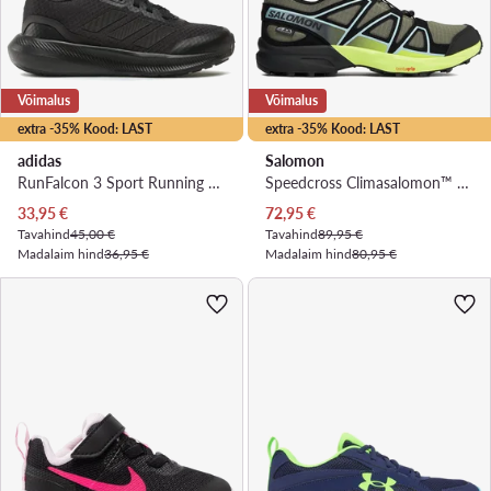
Võimalus
Võimalus
extra -35% Kood: LAST
extra -35% Kood: LAST
adidas
Salomon
RunFalcon 3 Sport Running Lace Shoes HP5842 · Jooksujalatsid
Speedcross Climasalomon™ Waterproof L47278900 · Jooksujalatsid
Praegune hind
Praegune hind
33,95
€
72,95
€
Tavahind
45,00 €
Tavahind
89,95 €
Madalaim hind
36,95 €
Madalaim hind
80,95 €