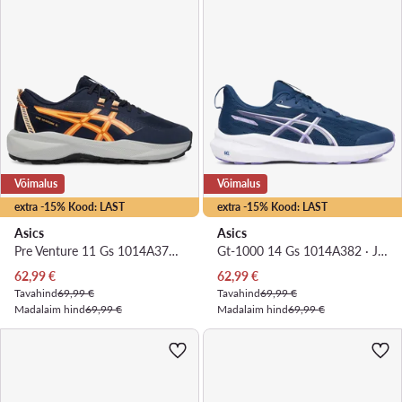
Võimalus
Võimalus
extra -15% Kood: LAST
extra -15% Kood: LAST
Asics
Asics
Pre Venture 11 Gs 1014A378 · Jooksujalatsid
Gt-1000 14 Gs 1014A382 · Jooksujalatsid
Praegune hind
Praegune hind
62,99
€
62,99
€
Tavahind
69,99 €
Tavahind
69,99 €
Madalaim hind
69,99 €
Madalaim hind
69,99 €