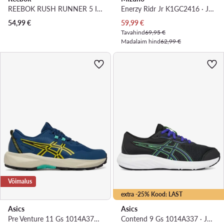
REEBOK RUSH RUNNER 5 IF7925 · Jooksujalatsid
Enerzy Ridr Jr K1GC2416 · Jooksujalatsid
Praegune hind
54,99
€
59,99
€
Tavahind
69,95 €
Madalaim hind
62,99 €
Võimalus
extra -25% Kood: LAST
Asics
Asics
Pre Venture 11 Gs 1014A378 · Jooksujalatsid
Contend 9 Gs 1014A337 · Jooksujalatsid