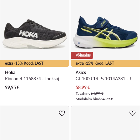
Võimalus
extra -15% Kood: LAST
extra -15% Kood: LAST
Hoka
Asics
Rincon 4 1168874 · Jooksujalatsid
Gt-1000 14 Ps 1014A381 · Jooksujalatsid
Praegune hind
99,95
€
58,99
€
Tavahind
64,99 €
Madalaim hind
64,99 €