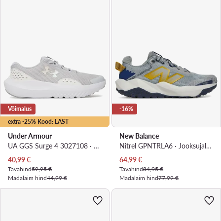
Võimalus
-16%
extra -25% Kood: LAST
Under Armour
New Balance
UA GGS Surge 4 3027108 · Jooksujalatsid
Nitrel GPNTRLA6 · Jooksujalatsid
Praegune hind
Praegune hind
40,99
€
64,99
€
Tavahind
59,95 €
Tavahind
84,95 €
Madalaim hind
44,99 €
Madalaim hind
77,99 €