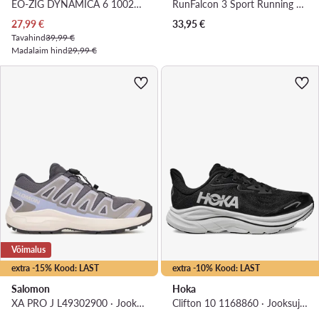
EO-ZIG DYNAMICA 6 100247310 · Jooksujalatsid
RunFalcon 3 Sport Running Lace Shoes HP5844 · Jooksujalatsid
Praegune hind
27,99
€
33,95
€
Tavahind
39,99 €
Madalaim hind
29,99 €
Võimalus
extra -15% Kood: LAST
extra -10% Kood: LAST
Salomon
Hoka
XA PRO J L49302900 · Jooksujalatsid
Clifton 10 1168860 · Jooksujalatsid