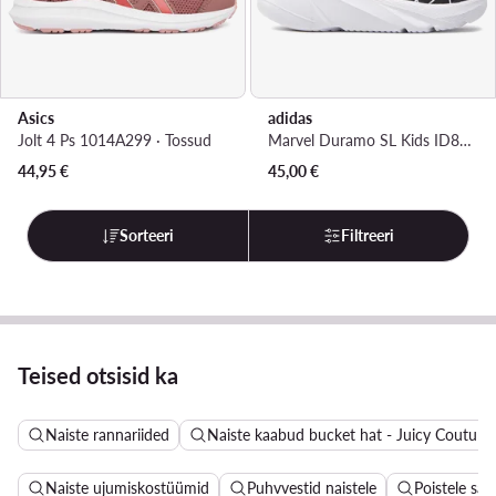
Asics
adidas
Jolt 4 Ps 1014A299 · Tossud
Marvel Duramo SL Kids ID8049 · Jooksujalatsid
44,95
€
45,00
€
Sorteeri
Filtreeri
Teised otsisid ka
Naiste rannariided
Naiste kaabud bucket hat - Juicy Couture
Naiste ujumiskostüümid
Puhvvestid naistele
Poistele sa