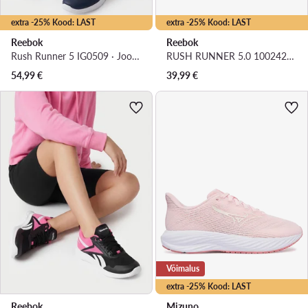
extra -25% Kood: LAST
extra -25% Kood: LAST
Reebok
Reebok
Rush Runner 5 IG0509 · Jooksujalatsid
RUSH RUNNER 5.0 100242333 · Jooksujalatsid
54,99
€
39,99
€
Võimalus
extra -25% Kood: LAST
Reebok
Mizuno