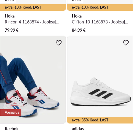
extra -10% Kood: LAST
extra -10% Kood: LAST
Hoka
Hoka
Rincon 4 1168874 · Jooksujalatsid
Clifton 10 1168873 · Jooksujalatsid
79,99
€
84,99
€
Võimalus
extra -35% Kood: LAST
Reebok
adidas