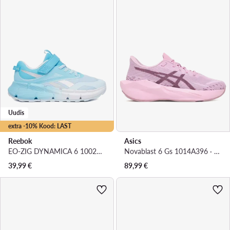
Uudis
extra -10% Kood: LAST
Reebok
Asics
EO-ZIG DYNAMICA 6 100270609 · Jooksujalatsid
Novablast 6 Gs 1014A396 · Jooksujalatsid
39,99
€
89,99
€