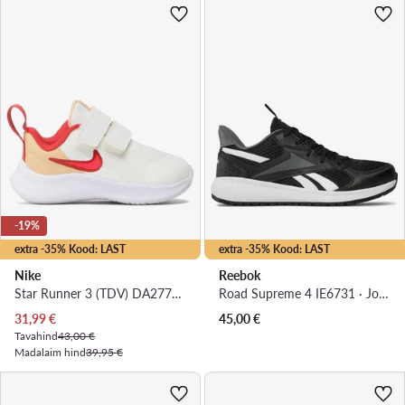
-19%
extra -35% Kood: LAST
extra -35% Kood: LAST
Nike
Reebok
Star Runner 3 (TDV) DA2778 101 · Jooksujalatsid
Road Supreme 4 IE6731 · Jooksujalatsid
Praegune hind
31,99
€
45,00
€
Tavahind
43,00 €
Madalaim hind
39,95 €