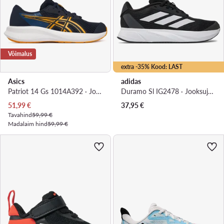
Võimalus
extra -35% Kood: LAST
Asics
adidas
Patriot 14 Gs 1014A392 · Jooksujalatsid
Duramo Sl IG2478 · Jooksujalatsid
Praegune hind
51,99
€
37,95
€
Tavahind
59,99 €
Madalaim hind
59,99 €