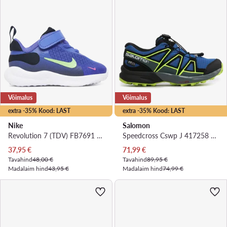
Võimalus
Võimalus
extra -35% Kood: LAST
extra -35% Kood: LAST
Nike
Salomon
Revolution 7 (TDV) FB7691 500 · Jooksujalatsid
Speedcross Cswp J 417258 09 M0 · Jooksujalatsid
Praegune hind
Praegune hind
37,95
€
71,99
€
Tavahind
48,00 €
Tavahind
89,95 €
Madalaim hind
43,95 €
Madalaim hind
74,99 €