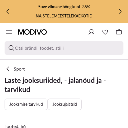
LIIGU PÕHISISU JUURDE
MINE OTSINGUSSE
Suve viimane hõng kuni -35%
NAISTELE
MEESTELE
KÄEKOTID
Otsi brändi, toodet, stiili
Sport
Laste jooksuriided, - jalanõud ja -
tarvikud
Jooksmise tarvikud
Jooksujalatsid
Tooted: 66