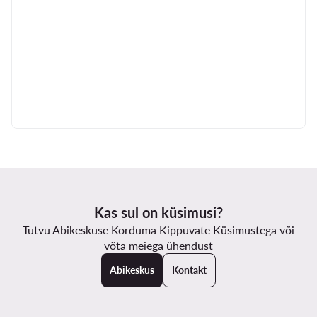
Vastame teie kaebusele nii kiiresti kui võimalik ja selgitame välja teie
poolt tõstatatud küsimused.
Tähelepanu: Kui kaebus või teade on alusetu, teavitame sellest
isikut, kes esitas kaebuse. Kui aga kaebus või teade kordub,
hoolimata hoiatusest, mis on saadetud isikule, kes esitas kaebuse,
on meil õigus peatada selliste isikute poolt esitatud kaebuste
läbivaatamine 12 kuuks.
Kas sul on küsimusi?
Tutvu Abikeskuse Korduma Kippuvate Küsimustega või
võta meiega ühendust
Abikeskus
Kontakt