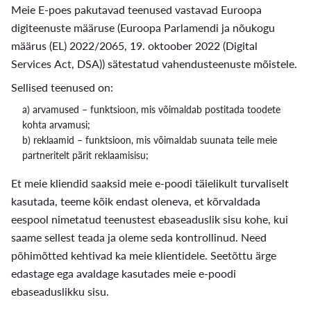
Meie E-poes pakutavad teenused vastavad Euroopa
digiteenuste määruse (Euroopa Parlamendi ja nõukogu
määrus (EL) 2022/2065, 19. oktoober 2022 (Digital
Services Act, DSA)) sätestatud vahendusteenuste mõistele.
Sellised teenused on:
a) arvamused – funktsioon, mis võimaldab postitada toodete
kohta arvamusi;
b) reklaamid – funktsioon, mis võimaldab suunata teile meie
partneritelt pärit reklaamisisu;
Et meie kliendid saaksid meie e-poodi täielikult turvaliselt
kasutada, teeme kõik endast oleneva, et kõrvaldada
eespool nimetatud teenustest ebaseaduslik sisu kohe, kui
saame sellest teada ja oleme seda kontrollinud. Need
põhimõtted kehtivad ka meie klientidele. Seetõttu ärge
edastage ega avaldage kasutades meie e-poodi
ebaseaduslikku sisu.