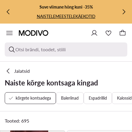
LIIGU PÕHISISU JUURDE
MINE OTSINGUSSE
Suve viimane hõng kuni -35%
NAISTELE
MEESTELE
KÄEKOTID
Otsi brändi, toodet, stiili
Jalatsid
Naiste kõrge kontsaga kingad
kõrgete kontsadega
Baleriinad
Espadrillid
Kalossid
Tooted: 695