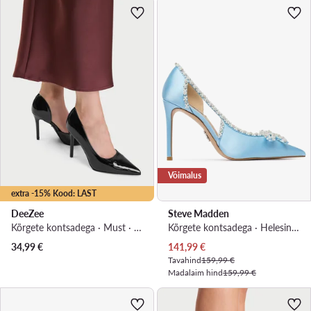
Võimalus
extra -15% Kood: LAST
DeeZee
Steve Madden
Kõrgete kontsadega · Must · 10 cm
Kõrgete kontsadega · Helesinine
Praegune hind
34,99
€
141,99
€
Tavahind
159,99 €
Madalaim hind
159,99 €