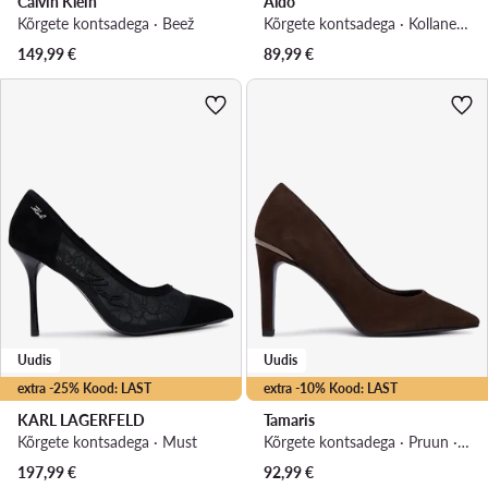
Calvin Klein
Aldo
Kõrgete kontsadega · Beež
Kõrgete kontsadega · Kollane · 9.5 cm
149,99
€
89,99
€
Uudis
Uudis
extra -25% Kood: LAST
extra -10% Kood: LAST
KARL LAGERFELD
Tamaris
Kõrgete kontsadega · Must
Kõrgete kontsadega · Pruun · 9 cm
197,99
€
92,99
€