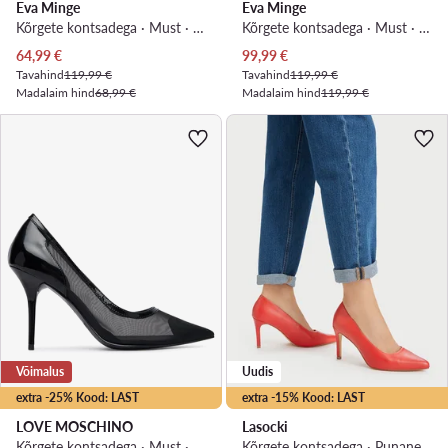
Eva Minge
Eva Minge
Kõrgete kontsadega · Must · 10.5 cm
Kõrgete kontsadega · Must · 10 cm
Praegune hind
Praegune hind
64,99
€
99,99
€
Tavahind
119,99 €
Tavahind
119,99 €
Madalaim hind
68,99 €
Madalaim hind
119,99 €
Võimalus
Uudis
extra -25% Kood: LAST
extra -15% Kood: LAST
LOVE MOSCHINO
Lasocki
Kõrgete kontsadega · Must · 9.5 cm
Kõrgete kontsadega · Punane · 8.5 cm