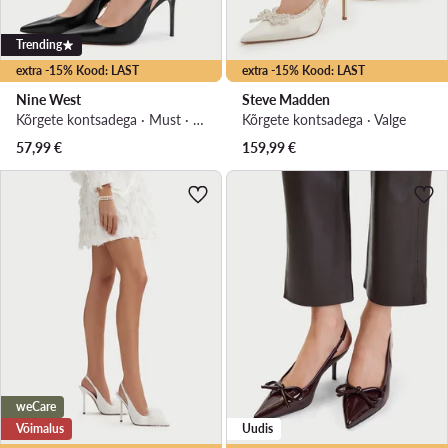
Trending
extra -15% Kood: LAST
extra -15% Kood: LAST
Nine West
Steve Madden
Kõrgete kontsadega · Must · 10 cm
Kõrgete kontsadega · Valge
57,99
€
159,99
€
weCare
Võimalus
Uudis