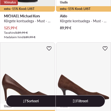
Võimalus
Uudis
extra -15% Kood: LAST
extra -15% Kood: LAST
MICHAEL Michael Kors
Aldo
Kõrgete kontsadega · Must · 7.5 cm
Kõrgete kontsadega · Must · 11 cm
Praegune hind
125,99
€
89,99
€
Tavahind
139,99 €
Madalaim hind
139,99 €
Sorteeri
Filtreeri
Uudis
Uudis