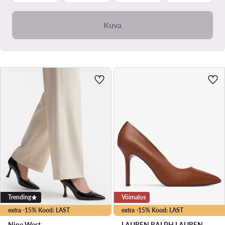
Kuva
Trending
Võimalus
extra -15% Kood: LAST
extra -15% Kood: LAST
Nine West
LAUREN RALPH LAUREN