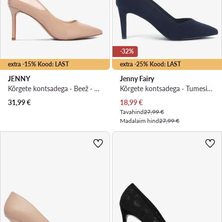
-32%
extra -15% Kood: LAST
extra -25% Kood: LAST
JENNY
Jenny Fairy
Kõrgete kontsadega · Beež · 8 cm
Kõrgete kontsadega · Tumesinine · 7.5 cm
Praegune hind
31,99
€
18,99
€
Tavahind
27,99 €
Madalaim hind
27,99 €