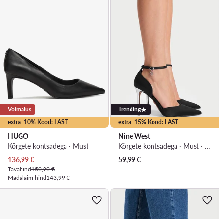
Võimalus
Trending
extra -10% Kood: LAST
extra -15% Kood: LAST
HUGO
Nine West
Kõrgete kontsadega · Must
Kõrgete kontsadega · Must · 10 cm
Praegune hind
136,99
€
59,99
€
Tavahind
159,99 €
Madalaim hind
143,99 €