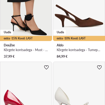
Uudis
Uudis
extra -15% Kood: LAST
extra -10% Kood: LAST
DeeZee
Aldo
Kõrgete kontsadega · Must · 9 cm
Kõrgete kontsadega · Tumepruun · 7 cm
37,99
€
84,99
€