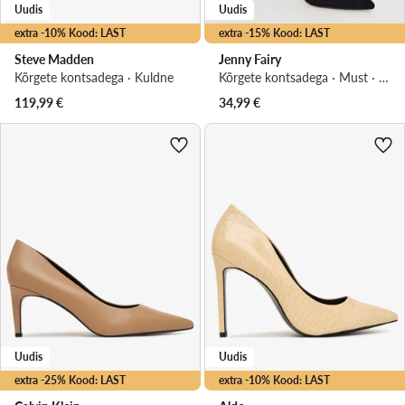
Uudis
Uudis
extra -10% Kood: LAST
extra -15% Kood: LAST
Steve Madden
Jenny Fairy
Kõrgete kontsadega · Kuldne
Kõrgete kontsadega · Must · 10 cm
119,99
€
34,99
€
Uudis
Uudis
extra -25% Kood: LAST
extra -10% Kood: LAST