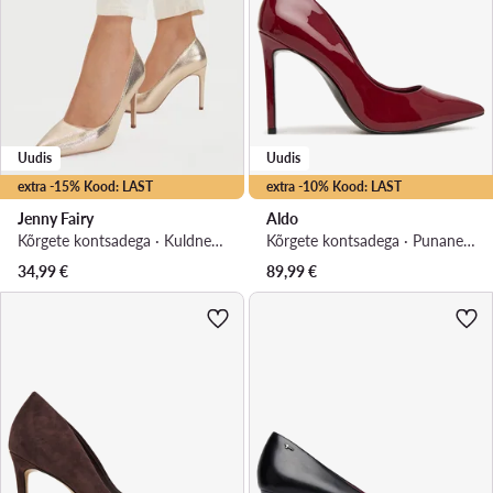
Uudis
Uudis
extra -15% Kood: LAST
extra -10% Kood: LAST
Jenny Fairy
Aldo
Kõrgete kontsadega · Kuldne · 10 cm
Kõrgete kontsadega · Punane · 9.5 cm
34,99
€
89,99
€