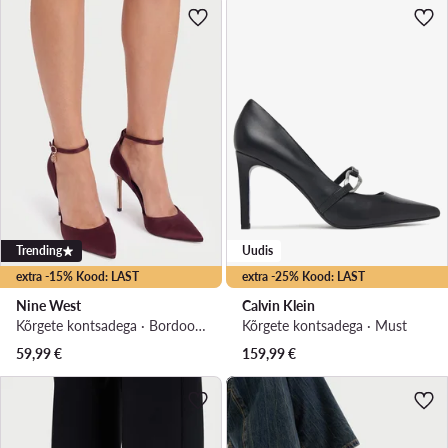
Trending
Uudis
extra -15% Kood: LAST
extra -25% Kood: LAST
Nine West
Calvin Klein
Kõrgete kontsadega · Bordoopunane · 10 cm
Kõrgete kontsadega · Must
59,99
€
159,99
€