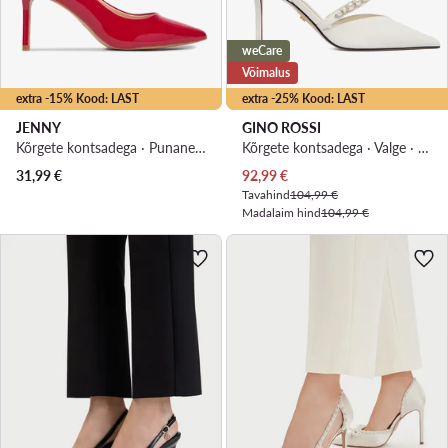
weCare
Võimalus
extra -15% Kood: LAST
extra -25% Kood: LAST
JENNY
GINO ROSSI
Kõrgete kontsadega · Punane · 8 cm
Kõrgete kontsadega · Valge · 9 cm
Praegune hind
31,99
€
92,99
€
Tavahind
104,99 €
Madalaim hind
104,99 €