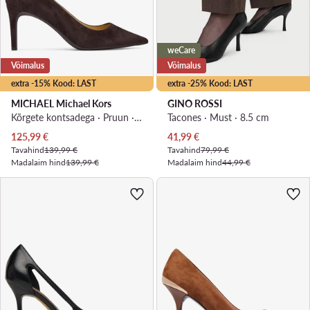
weCare
Võimalus
Võimalus
extra -15% Kood: LAST
extra -25% Kood: LAST
MICHAEL Michael Kors
GINO ROSSI
Kõrgete kontsadega · Pruun · 7.5 cm
Tacones · Must · 8.5 cm
Praegune hind
Praegune hind
125,99
€
41,99
€
Tavahind
139,99 €
Tavahind
79,99 €
Madalaim hind
139,99 €
Madalaim hind
44,99 €