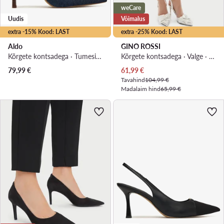
weCare
Uudis
Võimalus
extra -15% Kood: LAST
extra -25% Kood: LAST
Aldo
GINO ROSSI
Kõrgete kontsadega · Tumesinine · 10 cm
Kõrgete kontsadega · Valge · 10 cm
Praegune hind
79,99
€
61,99
€
Tavahind
104,99 €
Madalaim hind
65,99 €