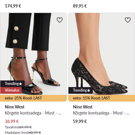
174,99
€
89,95
€
Trending
Võimalus
Trending
extra -25% Kood: LAST
extra -15% Kood: LAST
Nine West
Nine West
Kõrgete kontsadega · Must · 9 cm
Kõrgete kontsadega · Must · 10 cm
Praegune hind
36,99
€
59,99
€
Tavahind
69,99 €
Madalaim hind
40,99 €