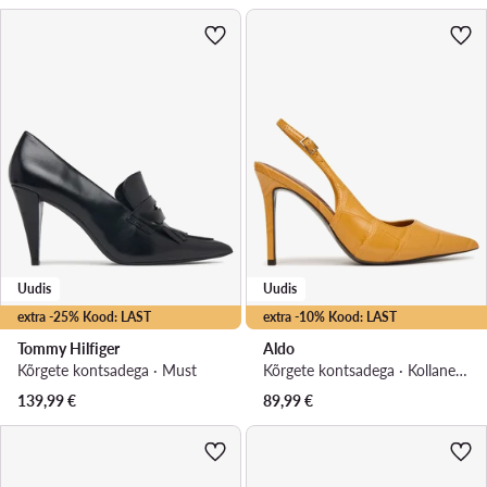
Uudis
Uudis
extra -25% Kood: LAST
extra -10% Kood: LAST
Tommy Hilfiger
Aldo
Kõrgete kontsadega · Must
Kõrgete kontsadega · Kollane · 10 cm
139,99
€
89,99
€