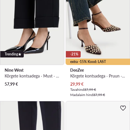
Trending
-21%
extra -15% Kood: LAST
Nine West
DeeZee
Kõrgete kontsadega · Must · 10 cm
Kõrgete kontsadega · Pruun · 7 cm
Praegune hind
57,99
€
29,99
€
Tavahind
37,99 €
Madalaim hind
37,99 €