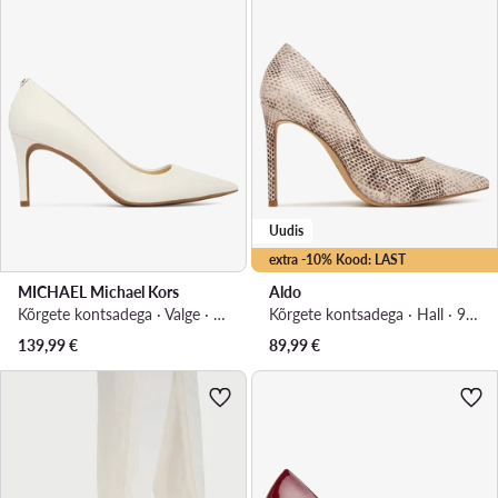
Uudis
extra -10% Kood: LAST
MICHAEL Michael Kors
Aldo
Kõrgete kontsadega · Valge · 7.5 cm
Kõrgete kontsadega · Hall · 9.5 cm
139,99
€
89,99
€