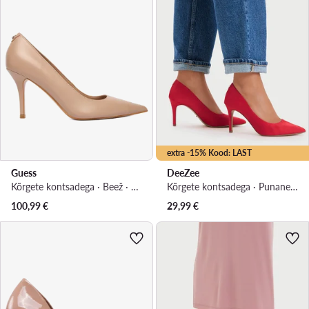
extra -15% Kood: LAST
Guess
DeeZee
Kõrgete kontsadega · Beež · 9 cm
Kõrgete kontsadega · Punane · 8.5 cm
100,99
€
29,99
€