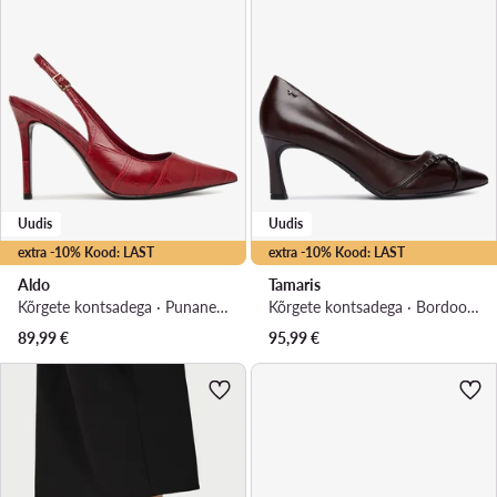
Uudis
Uudis
extra -10% Kood: LAST
extra -10% Kood: LAST
Aldo
Tamaris
Kõrgete kontsadega · Punane · 10 cm
Kõrgete kontsadega · Bordoopunane · 7 cm
89,99
€
95,99
€