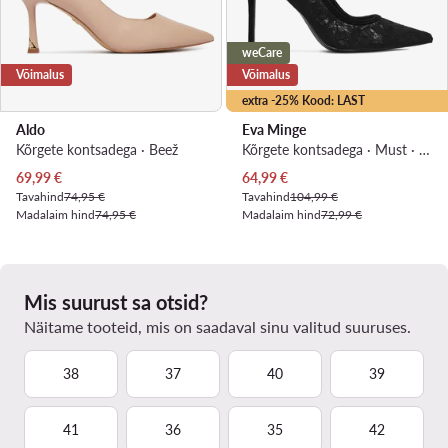
weCare
Võimalus
Võimalus
extra -25% Kood: LAST
Aldo
Eva Minge
Kõrgete kontsadega · Beež
Kõrgete kontsadega · Must · 11 cm
Praegune hind
Praegune hind
69,99
€
64,99
€
Tavahind
74,95 €
Tavahind
104,99 €
Madalaim hind
74,95 €
Madalaim hind
72,99 €
Mis suurust sa otsid?
Näitame tooteid, mis on saadaval sinu valitud suuruses.
38
37
40
39
41
36
35
42