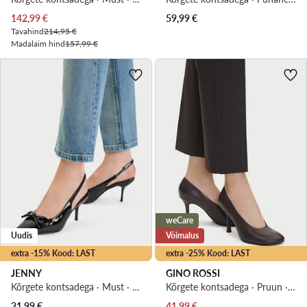
Praegune hind
142,99
€
59,99
€
Tavahind
214,95 €
Madalaim hind
157,99 €
weCare
Uudis
Võimalus
extra -15% Kood: LAST
extra -25% Kood: LAST
JENNY
GINO ROSSI
Kõrgete kontsadega · Must · 7 cm
Kõrgete kontsadega · Pruun · 8.5 cm
Praegune hind
31,99
€
41,99
€