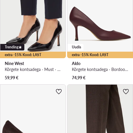
Trending
Uudis
extra -15% Kood: LAST
extra -15% Kood: LAST
Nine West
Aldo
Kõrgete kontsadega · Must · 9.5 cm
Kõrgete kontsadega · Bordoopunane · 7.5 cm
59,99
€
74,99
€