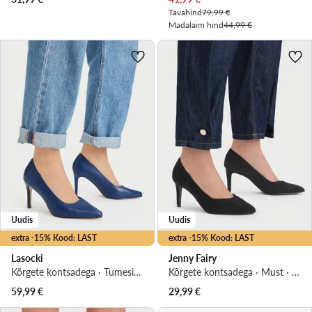
Tavahind
79,99 €
Madalaim hind
44,99 €
Uudis
Uudis
extra -15% Kood: LAST
extra -15% Kood: LAST
Lasocki
Jenny Fairy
Kõrgete kontsadega · Tumesinine · 8.5 cm
Kõrgete kontsadega · Must · 7.5 cm
59,99
€
29,99
€