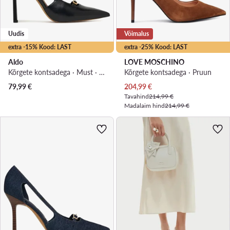
Uudis
Võimalus
extra -15% Kood: LAST
extra -25% Kood: LAST
Aldo
LOVE MOSCHINO
Kõrgete kontsadega · Must · 10 cm
Kõrgete kontsadega · Pruun
Praegune hind
79,99
€
204,99
€
Tavahind
214,99 €
Madalaim hind
214,99 €