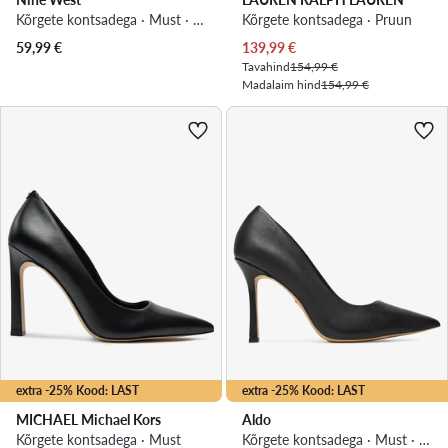
Kõrgete kontsadega · Must · 9 cm
Kõrgete kontsadega · Pruun
Praegune hind
59,99
€
139,99
€
Tavahind
154,99 €
Madalaim hind
154,99 €
extra -25% Kood: LAST
extra -25% Kood: LAST
MICHAEL Michael Kors
Aldo
Kõrgete kontsadega · Must
Kõrgete kontsadega · Must · 10 cm