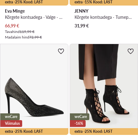
extra -25% Kood: LAST
extra -15% Kood: LAST
Eva Minge
JENNY
Kõrgete kontsadega · Valge · 11 cm
Kõrgete kontsadega · Tumepruun · 7 cm
Praegune hind
66,99
€
31,99
€
Tavahind
119,99 €
Madalaim hind
72,99 €
weCare
weCare
Võimalus
-16%
extra -25% Kood: LAST
extra -25% Kood: LAST