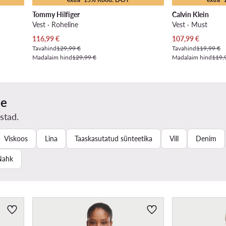
Tommy Hilfiger
Calvin Klein
Vest · Roheline
Vest · Must
Praegune hind
Praegune hind
116,99
€
107,99
€
Tavahind
129,99 €
Tavahind
119,99 €
Madalaim hind
129,99 €
Madalaim hind
119,
ne
stad.
Viskoos
Lina
Taaskasutatud sünteetika
Vill
Denim
Nahk