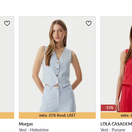
-15%
extra -25% Kood: LAST
extra 
Morgan
LOLA CASADE
Vest · Helesinine
Vest · Punane