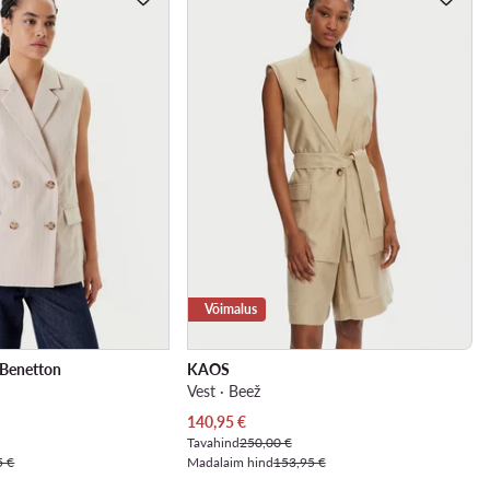
Võimalus
 Benetton
KAOS
Vest · Beež
Praegune hind
140,95
€
Tavahind
250,00 €
5 €
Madalaim hind
153,95 €