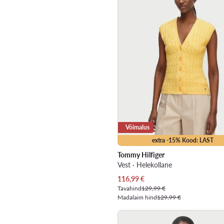
Võimalus
extra -15% Kood: LAST
Tommy Hilfiger
Vest · Helekollane
Praegune hind
116,99
€
Tavahind
129,99 €
Madalaim hind
129,99 €