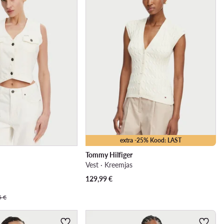
extra -25% Kood: LAST
Tommy Hilfiger
Vest · Kreemjas
129,99
€
5 €