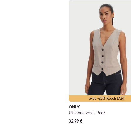
extra -25% Kood: LAST
ONLY
Ülikonna vest · Beež
32,99
€