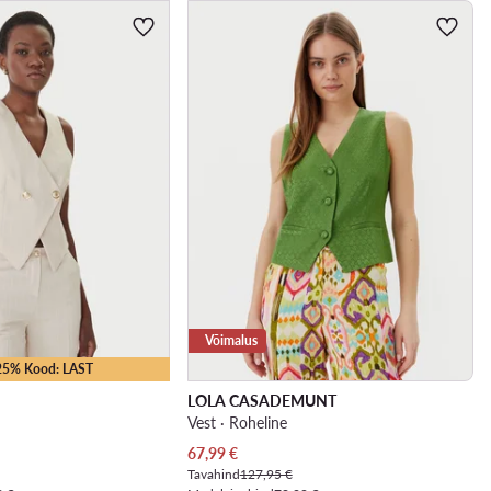
Võimalus
-25% Kood: LAST
LOLA CASADEMUNT
Vest · Roheline
Praegune hind
67,99
€
Tavahind
127,95 €