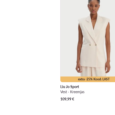
extra -25% Kood: LAST
Liu Jo Sport
Vest · Kreemjas
109,99
€