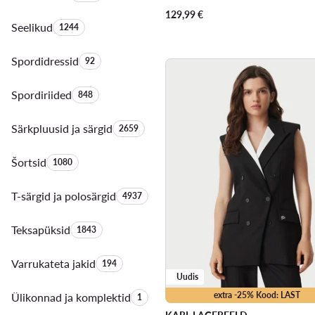
129,99
€
Seelikud
Toodete arv:
1244
Spordidressid
Toodete arv:
92
Spordiriided
Toodete arv:
848
Särkpluusid ja särgid
Toodete arv:
2659
Šortsid
Toodete arv:
1080
T-särgid ja polosärgid
Toodete arv:
4937
Teksapüksid
Toodete arv:
1843
Varrukateta jakid
Toodete arv:
194
Uudis
extra -25% Kood: LAST
Ülikonnad ja komplektid
Toodete arv:
1