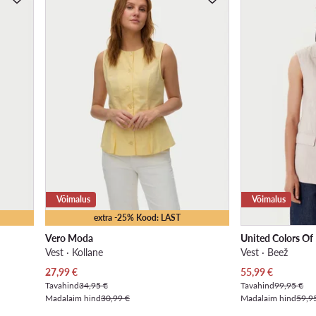
Võimalus
Võimalus
extra -25% Kood: LAST
Vero Moda
United Colors Of
Vest · Kollane
Vest · Beež
Praegune hind
Praegune hind
27,99
€
55,99
€
Tavahind
34,95 €
Tavahind
99,95 €
Madalaim hind
30,99 €
Madalaim hind
59,9