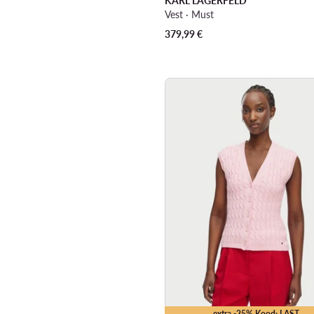
KARL LAGERFELD
Vest · Must
379,99
€
extra -25% Kood: LAST