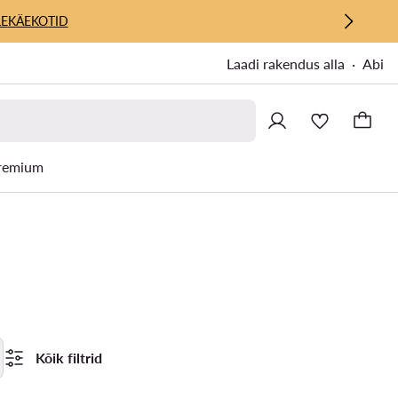
E
KÄEKOTID
Laadi rakendus alla
Abi
remium
Kõik filtrid