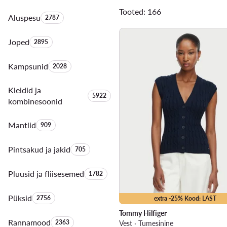
Tooted: 166
Aluspesu
Toodete arv:
2787
Joped
Toodete arv:
2895
Kampsunid
Toodete arv:
2028
Kleidid ja
Toodete arv:
5922
kombinesoonid
Mantlid
Toodete arv:
909
Pintsakud ja jakid
Toodete arv:
705
Pluusid ja fliisesemed
Toodete arv:
1782
Püksid
Toodete arv:
2756
extra -25% Kood: LAST
Tommy Hilfiger
Rannamood
Toodete arv:
2363
Vest · Tumesinine