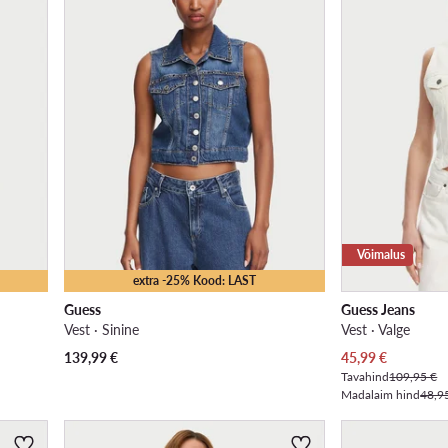
Võimalus
extra -25% Kood: LAST
Guess
Guess Jeans
Vest · Sinine
Vest · Valge
Praegune hind
139,99
€
45,99
€
Tavahind
109,95 €
Madalaim hind
48,9