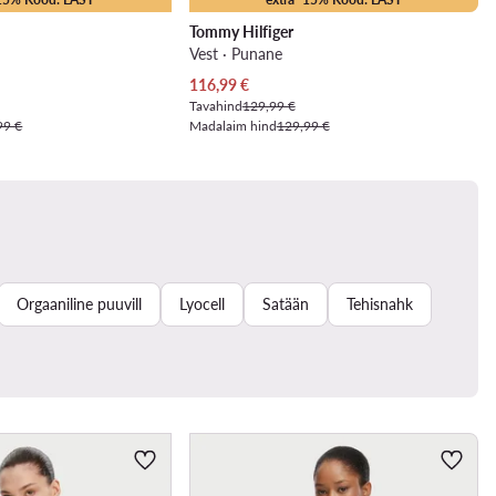
Tommy Hilfiger
Vest · Punane
Praegune hind
116,99
€
Tavahind
129,99 €
99 €
Madalaim hind
129,99 €
Orgaaniline puuvill
Lyocell
Satään
Tehisnahk