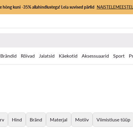
 hõng kuni -35% allahindlustega! Leia suvised pärlid
NAISTELE
MEESTEL
Brändid
Rõivad
Jalatsid
Käekotid
Aksessuaarid
Sport
P
rv
Hind
Bränd
Materjal
Motiiv
Viimistluse tüüp