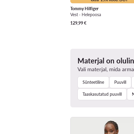
Tommy Hilfiger
Vest · Heleроosa
129,99
€
Materjal on oluli
Vali materjal, mida arma
Sünteetiline
Puuvill
Taaskasutatud puuvill