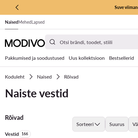
Suve viimane
LIIGU PÕHISISU JUURDE
Naised
Mehed
Lapsed
MINE OTSINGUSSE
Pakkumised ja soodustused
Uus kollektsioon
Bestsellerid
Koduleht
Naised
Rõivad
Naiste vestid
Rõivad
Sorteeri
Suurus
Vä
Vestid
Toodete arv:
166