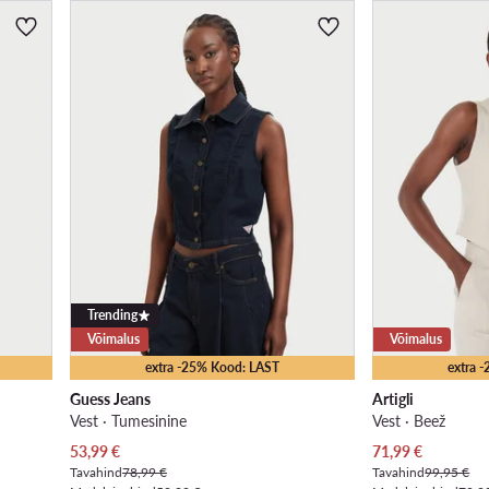
Trending
Võimalus
Võimalus
extra -25% Kood: LAST
extra 
Guess Jeans
Artigli
Vest · Tumesinine
Vest · Beež
Praegune hind
Praegune hind
53,99
€
71,99
€
Tavahind
78,99 €
Tavahind
99,95 €